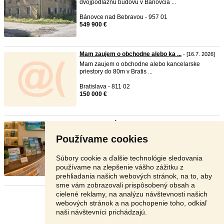
dvojpodlažnú budovu v Bánovcia ...
Bánovce nad Bebravou - 957 01
549 900 €
Mam zaujem o obchodne alebo ka ...
- [16.7. 2026]
Mam zaujem o obchodne alebo kancelarske
priestory do 80m v Bratis ...
Bratislava - 811 02
150 000 €
Reprezentatívny priestor pre r ...
- [15.7. 2026]
Typ: Kancelárie Obec: Dunajská Streda
Používame cookies
Reprezentatívny obchodn ...
Dunajská Streda - 929 01
Súbory cookie a ďalšie technológie sledovania
125 900 €
používame na zlepšenie vášho zážitku z
prehliadania našich webových stránok, na to, aby
sme vám zobrazovali prispôsobený obsah a
cielené reklamy, na analýzu návštevnosti našich
Stránka:
Predošlá
3
4
5
6
Ďalšia
webových stránok a na pochopenie toho, odkiaľ
naši návštevníci prichádzajú.