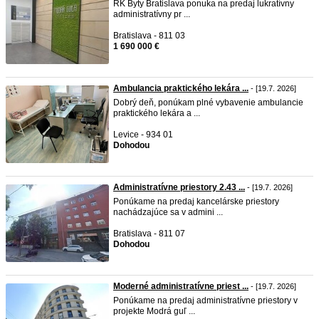
RK Byty Bratislava ponuka na predaj lukratívny
administratívny pr ...
Bratislava - 811 03
1 690 000 €
Ambulancia praktického lekára ...
- [19.7. 2026]
Dobrý deň, ponúkam plné vybavenie ambulancie
praktického lekára a ...
Levice - 934 01
Dohodou
Administratívne priestory 2.43 ...
- [19.7. 2026]
Ponúkame na predaj kancelárske priestory
nachádzajúce sa v admini ...
Bratislava - 811 07
Dohodou
Moderné administratívne priest ...
- [19.7. 2026]
Ponúkame na predaj administratívne priestory v
projekte Modrá guľ ...