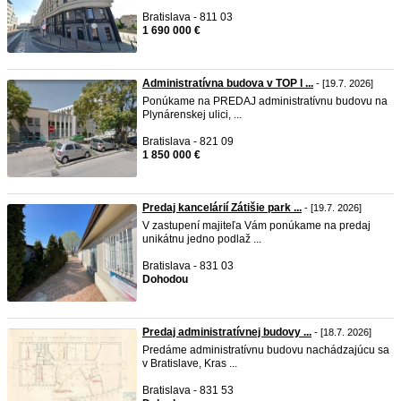
Bratislava - 811 03
1 690 000 €
Administratívna budova v TOP l ...
- [19.7. 2026]
Ponúkame na PREDAJ administratívnu budovu na
Plynárenskej ulici, ...
Bratislava - 821 09
1 850 000 €
Predaj kancelárií Zátišie park ...
- [19.7. 2026]
V zastupení majiteľa Vám ponúkame na predaj
unikátnu jedno podlaž ...
Bratislava - 831 03
Dohodou
Predaj administratívnej budovy ...
- [18.7. 2026]
Predáme administratívnu budovu nachádzajúcu sa
v Bratislave, Kras ...
Bratislava - 831 53