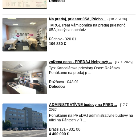
Dohodou
Na predaj, priestor 05A, Púcho ...
- [18.7. 2026]
TARGETreal Vám ponúka na predaj priestor č.
05A, ktorý sa nachádz ...
Púchov - 020 01
106 830 €
znížená cena - PREDAJ Nebytový ...
- [17.7. 2026]
Typ: Kancelárske priestory Obec: Rožňava
Ponúkame na predaj p ...
Rožňava - 048 01
Dohodou
ADMINISTRATÍVNE budovy na PRED ...
- [17.7.
2026]
Ponúkame na PREDAJ administratívne budovy na
ulici na Pántoch v R ...
Bratislava - 831 06
4 400 000 €