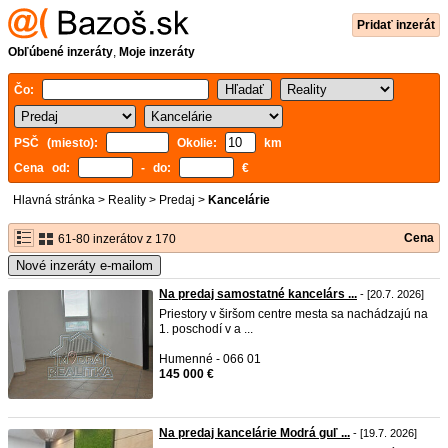
Pridať inzerát
Obľúbené inzeráty
,
Moje inzeráty
Čo:
PSČ (miesto):
Okolie:
km
Cena od:
- do:
€
Hlavná stránka
>
Reality
>
Predaj
>
Kancelárie
Cena
61-80 inzerátov z 170
Nové inzeráty e-mailom
Na predaj samostatné kancelárs ...
- [20.7. 2026]
Priestory v širšom centre mesta sa nachádzajú na
1. poschodí v a ...
Humenné - 066 01
145 000 €
Na predaj kancelárie Modrá guľ ...
- [19.7. 2026]