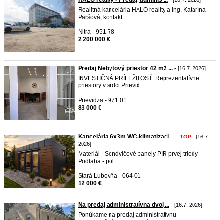
HALO reality - Predaj, adminis ...
- [16.7. 2026]
Realitná kancelária HALO reality a Ing. Katarína
Paršová, kontakt ...
Nitra - 951 78
2 200 000 €
Predaj Nebytový priestor 42 m2 ...
- [16.7. 2026]
INVESTIČNÁ PRÍLEŽITOSŤ: Reprezentatívne
priestory v srdci Prievid ...
Prievidza - 971 01
83 000 €
Kancelária 6x3m WC-klimatizaci ...
-
TOP
- [16.7.
2026]
Materiál - Sendvičové panely PIR prvej triedy
Podlaha - pol ...
Stará Ľubovňa - 064 01
12 000 €
Na predaj administratívna dvoj ...
- [16.7. 2026]
Ponúkame na predaj administratívnu