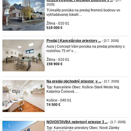
REZERVOVANÉ FIREMNÁ BUDOVA V ...
- [5.7.
2026]
TUreality ponúka na predaj firemnú budovu vo
vyhľadávanej lokalit ...
Žilina - 010 01
519 000 €
Predaj | Kancelárske priestory ...
- [3.7. 2026]
Aura | Concept Vám ponúka na predaj priestory s
rozlohou 75 m² v ...
Žilina - 010 01
159 900 €
Na predaj obchodný priestor v ...
- [3.7. 2026]
Typ: Kancelárie Obec: Košice-Staré Mesto Ing.
Katarína Čomová ...
Košice - 040 01
74 500 €
NOVOSTAVBA nebytový priestor 3 ...
- [1.7. 2026]
Typ: Kancelárske priestory Obec: Nové Zámky