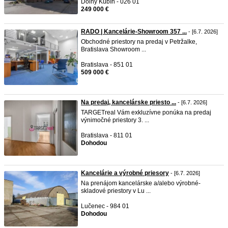
Dolný Kubín - 026 01
249 000 €
RADO | Kancelárie-Showroom 357 ...
- [6.7. 2026]
Obchodné priestory na predaj v Petržalke,
Bratislava Showroom ...
Bratislava - 851 01
509 000 €
Na predaj, kancelárske priesto ...
- [6.7. 2026]
TARGETreal Vám exkluzívne ponúka na predaj
výnimočné priestory 3. ...
Bratislava - 811 01
Dohodou
Kancelárie a výrobné priesory
- [6.7. 2026]
Na prenájom kancelárske a/alebo výrobné-
skladové priestory v Lu ...
Lučenec - 984 01
Dohodou