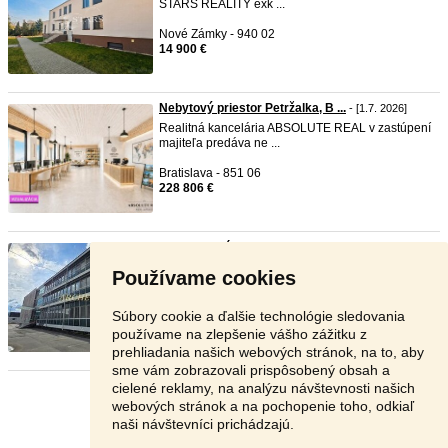
STARS REALITY exk ...
Nové Zámky - 940 02
14 900 €
Nebytový priestor Petržalka, B ...
- [1.7. 2026]
Realitná kancelária ABSOLUTE REAL v zastúpení
majiteľa predáva ne ...
Bratislava - 851 06
228 806 €
Administratívna budova na pred ...
- [30.6. 2026]
🏭 NA PREDAJ: Strategický investičný objekt (7
Používame cookies
200 m²) s FTV ele ...
Prešov - 080 01
Súbory cookie a ďalšie technológie sledovania
Dohodou
používame na zlepšenie vášho zážitku z
prehliadania našich webových stránok, na to, aby
sme vám zobrazovali prispôsobený obsah a
cielené reklamy, na analýzu návštevnosti našich
Stránka:
Predošlá
5
6
7
8
Ďalšia
webových stránok a na pochopenie toho, odkiaľ
naši návštevníci prichádzajú.