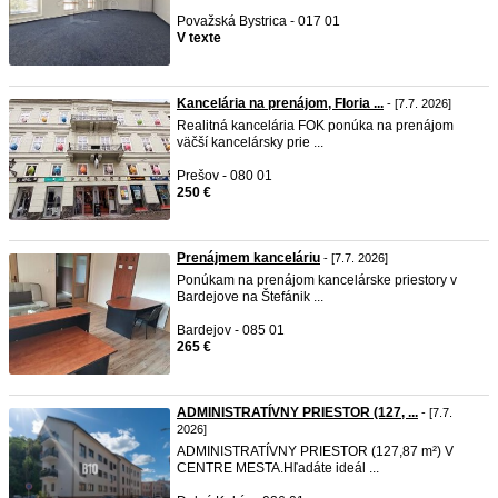
Považská Bystrica - 017 01
V texte
Kancelária na prenájom, Floria ...
- [7.7. 2026]
Realitná kancelária FOK ponúka na prenájom
väčší kancelársky prie ...
Prešov - 080 01
250 €
Prenájmem kanceláriu
- [7.7. 2026]
Ponúkam na prenájom kancelárske priestory v
Bardejove na Štefánik ...
Bardejov - 085 01
265 €
ADMINISTRATÍVNY PRIESTOR (127, ...
- [7.7.
2026]
ADMINISTRATÍVNY PRIESTOR (127,87 m²) V
CENTRE MESTA.Hľadáte ideál ...