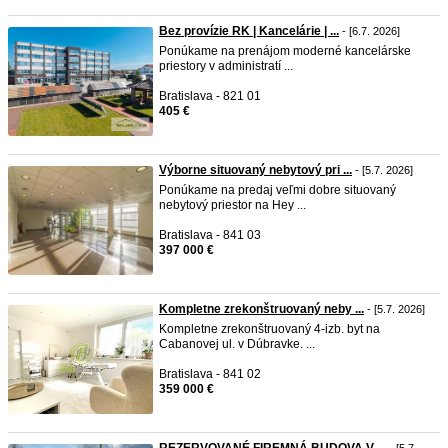
Bez provízie RK | Kancelárie | ...
- [6.7. 2026]
Ponúkame na prenájom moderné kancelárske
priestory v administratí ...
Bratislava - 821 01
405 €
Výborne situovaný nebytový pri ...
- [5.7. 2026]
Ponúkame na predaj veľmi dobre situovaný
nebytový priestor na Hey ...
Bratislava - 841 03
397 000 €
Kompletne zrekonštruovaný neby ...
- [5.7. 2026]
Kompletne zrekonštruovaný 4-izb. byt na
Cabanovej ul. v Dúbravke. ...
Bratislava - 841 02
359 000 €