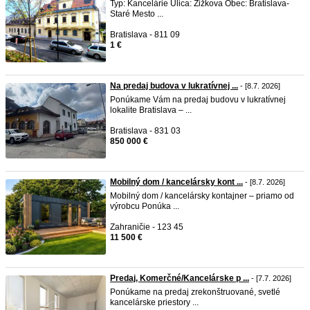
Typ: Kancelárie Ulica: Žižkova Obec: Bratislava-
Staré Mesto ...
Bratislava - 811 09
1 €
Na predaj budova v lukratívnej ...
- [8.7. 2026]
Ponúkame Vám na predaj budovu v lukratívnej
lokalite Bratislava – ...
Bratislava - 831 03
850 000 €
Mobilný dom / kancelársky kont ...
- [8.7. 2026]
Mobilný dom / kancelársky kontajner – priamo od
výrobcu Ponúka ...
Zahraničie - 123 45
11 500 €
Predaj, Komerčné/Kancelárske p ...
- [7.7. 2026]
Ponúkame na predaj zrekonštruované, svetlé
kancelárske priestory ...