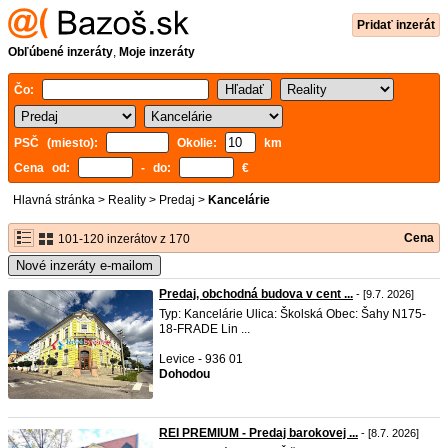
Pridať inzerát
Obľúbené inzeráty
,
Moje inzeráty
Čo:
PSČ (miesto):
Okolie:
km
Cena od:
- do:
€
Hlavná stránka
>
Reality
>
Predaj
>
Kancelárie
Cena
101-120 inzerátov z 170
Nové inzeráty e-mailom
Predaj, obchodná budova v cent ...
- [9.7. 2026]
Typ: Kancelárie Ulica: Školská Obec: Šahy N175-
18-FRADE Lin ...
Levice - 936 01
Dohodou
REI PREMIUM - Predaj barokovej ...
- [8.7. 2026]