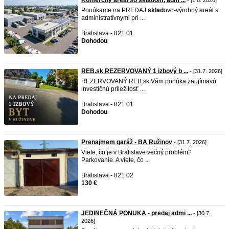
Komerčný areál so skladom, adm ...
- [1.8. 2026]
Ponúkame na PREDAJ
sklad
ovo-výrobný areál s
administratívnymi pri ...
Bratislava - 821 01
Dohodou
REB.sk REZERVOVANÝ 1 izbový b ...
- [31.7. 2026]
REZERVOVANÝ REB.sk Vám ponúka zaujímavú
investičnú príležitosť ...
Bratislava - 821 01
Dohodou
Prenajmem garáž - BA Ružinov
- [31.7. 2026]
Viete, čo je v Bratislave večný problém?
Parkovanie. A viete, čo ...
Bratislava - 821 02
130 €
JEDINEČNÁ PONUKA - predaj admi ...
- [30.7.
2026]