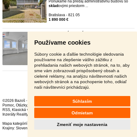
Ponúkame na predaj administratívnu budovu so
sklad
ovými priestorm ...
Bratislava - 821 05
1 890 000 €
Priestranné kancelárske priest ...
- [29.7. 2026]
Pestovateľská ulica – Ponúkame na prenájom
Používame cookies
samostatný kancelársky ...
Bratislava - 821 01
Súbory cookie a ďalšie technológie sledovania
2 700 €
používame na zlepšenie vášho zážitku z
prehliadania našich webových stránok, na to, aby
sme vám zobrazovali prispôsobený obsah a
cielené reklamy, na analýzu návštevnosti našich
Stránka:
Predošlá
1
2
Ďalšia
webových stránok a na pochopenie toho, odkiaľ
naši návštevníci prichádzajú.
©2026 Bazoš -
Inzercia, bazár
Súhlasím
Pomoc
,
Otázky
,
Hodnotenie
,
Kontakt
,
Reklama
,
Podmienky
,
Ochrana údajov
,
RSS
,
Odmietam
Inzeráty Reality celkom:
62540
, za 24 hodín:
5293
Mapa kategórií
,
Najvyhľadávanejšie výrazy
Zmeniť moje nastavenia
Krajiny:
Slovensko
,
Česká republika
,
Poľsko
,
Rakúsko