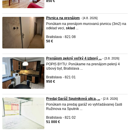
850 €
Pivnica na prenájom
- [4.8. 2026]
Ponúkam na prenájom murovanú pivnicu (3m2) na
odklad veci,
sklad
...
Bratislava - 821 08
50 €
Prenájom pekný veľký 4 izbový ...
- [3.8. 2026]
POPIS BYTU: Ponúkame na prenájom pekný 4
izbový byt, Bratislava ...
Bratislava - 821 01
950 €
Predaj Garáž Sputniková ulica, ...
- [2.8. 2026]
Ponúkam na predaj garáž vo vyhľadávanej časti
Ružinova na Sputnik ...
Bratislava - 821 02
51 000 €