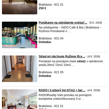
Bratislava - 821 01
250 €
Ponúkame na odstúpenie exkluzí ...
- [5.8. 2026]
Na odstúpenie – NiDO Café & Bar | Bratislava –
Ružinov Ponúkame n ...
Bratislava - 831 04
Dohodou
Sklad pri obchvate Ružinov Bra ...
- [4.8. 2026]
Ponúkam na prenájom malé
sklad
y v oplotenom
areáli,30m2 15m2 10m2 ...
Bratislava - 821 05
Dohodou
RADO | 3-izbový byt 67m2 + bal ...
- [4.8. 2026]
RADOReality Vám ponúka na prenájom
kompletne zrekonštruovaný 3-iz ...
Bratislava - 821 01