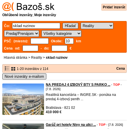
Pridať inzerát
Obľúbené inzeráty
,
Moje inzeráty
Čo:
PSČ (miesto):
Okolie:
km
Cena od:
- do:
€
Hlavná stránka
>
Reality
>
sklad ruzinov
Cena
1-20 inzerátov z 114
Nové inzeráty e-mailom
NA PREDAJ 4 IZBOVÝ BTY S PARKO ...
-
TOP
-
[7.8. 2026]
Realitná kancelária – INGRE.SK - ponúka na
predaj 4-izbový penth ...
Bratislava - 821 02
410 000 €
Garáž pri hotely Nivy na ulici ...
-
TOP
- [7.8. 2026]