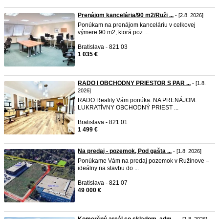
Prenájom kancelária/90 m2/Ruži ...
- [2.8. 2026]
Ponúkam na prenájom kanceláriu v celkovej
výmere 90 m2, ktorá poz ...
Bratislava - 821 03
1 035 €
RADO I OBCHODNY PRIESTOR S PAR ...
- [1.8.
2026]
RADO Reality Vám ponúka: NA PRENÁJOM:
LUKRATÍVNY OBCHODNÝ PRIEST ...
Bratislava - 821 01
1 499 €
Na predaj - pozemok, Pod gašta ...
- [1.8. 2026]
Ponúkame Vám na predaj pozemok v Ružinove –
ideálny na stavbu do ...
Bratislava - 821 07
49 000 €