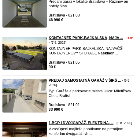
Predám garáž v lokalite Bratislava – Ružinov pri
hotely Nivy. ...
Bratislava - 821 08
46 990 €
KONTAJNER PARK-BAJKALSKA, NAJV ...
-
TOP
- [7.8. 2026]
KONTAJNER PARK-BAJKALSKA, NAJVAČŠÍ
KONTAJNEROVÝ STORAGE Na
sklad
n ...
Bratislava - 821 05
90 €
PREDAJ SAMOSTATNÁ GARÁŽ V ŠIRŠ ...
- [6.8.
2026]
Typ: Garáže a parkovacie miesta Ulica: Miletičova
Obec: Bratisl ...
Bratislava - 821 01
33 990 €
1.BCR | DVOJGARÁŽ, ELEKTRINA, ...
- [5.8. 2026]
V zastúpení majiteľa ponúkame na prenájom
komfortnú dvojgaráž, vh ...