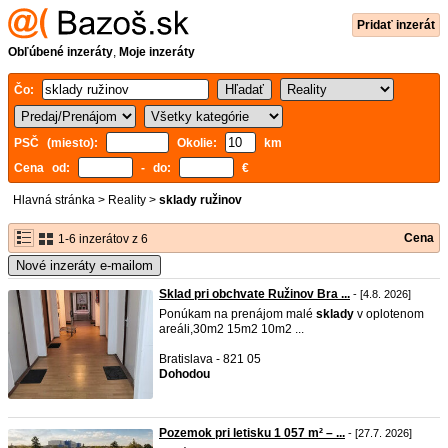
Pridať inzerát
Obľúbené inzeráty
,
Moje inzeráty
Čo:
PSČ (miesto):
Okolie:
km
Cena od:
- do:
€
Hlavná stránka
>
Reality
>
sklady ružinov
Cena
1-6 inzerátov z 6
Nové inzeráty e-mailom
Sklad pri obchvate Ružinov Bra ...
- [4.8. 2026]
Ponúkam na prenájom malé
sklady
v oplotenom
areáli,30m2 15m2 10m2 ...
Bratislava - 821 05
Dohodou
Pozemok pri letisku 1 057 m² – ...
- [27.7. 2026]