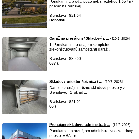
Ponúkam na predaj pozemok s rozlohou 1 057 m²
priamo na Ivanskej ...
Bratislava - 821 04
Dohodou
Garáž na prenájom / Skladový p ...
- [20.7. 2026]
1: Ponúkam na prenájom kompletne
zrekonštruovanú samostanú garáž ...
Bratislava - 830 00
687 €
Skladový priestor / pivnica / ...
- [19.7. 2026]
Dám do prenájmu rôzne skladové priestory v
Bratislave: 1: sklad ...
Bratislava - 821 01
65 €
Prenájom skladovo-administratí ...
- [14.7. 2026]
Ponúkame na prenájom administratívno-skladový
priestor v BA II ru ...