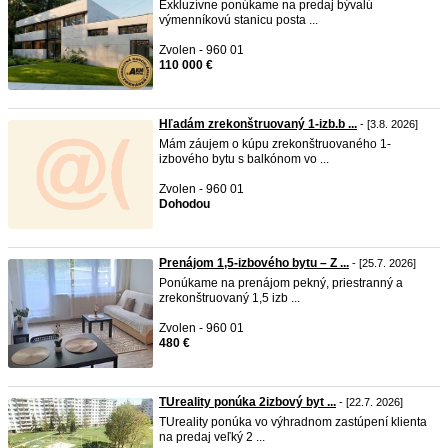
Exkluzívne ponúkame na predaj bývalú
výmenníkovú stanicu posta ...
Zvolen - 960 01
110 000 €
Hľadám zrekonštruovaný 1-izb.b ...
- [3.8. 2026]
Mám záujem o kúpu zrekonštruovaného 1-
izbového bytu s balkónom vo ...
Zvolen - 960 01
Dohodou
Prenájom 1,5-izbového bytu – Z ...
- [25.7. 2026]
Ponúkame na prenájom pekný, priestranný a
zrekonštruovaný 1,5 izb ...
Zvolen - 960 01
480 €
TUreality ponúka 2izbový byt ...
- [22.7. 2026]
TUreality ponúka vo výhradnom zastúpení klienta
na predaj veľký 2 ...