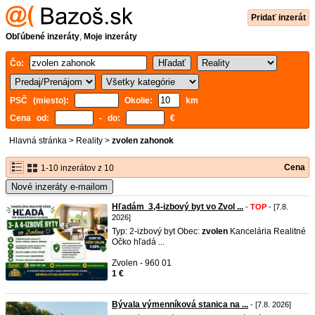
Pridať inzerát
Obľúbené inzeráty
,
Moje inzeráty
Čo:
PSČ (miesto):
Okolie:
km
Cena od:
- do:
€
Hlavná stránka
>
Reality
>
zvolen zahonok
Cena
1-10 inzerátov z 10
Nové inzeráty e-mailom
Hľadám 3,4-izbový byt vo Zvol ...
-
TOP
- [7.8.
2026]
Typ: 2-izbový byt Obec:
zvolen
Kancelária Realitné
Očko hľadá ...
Zvolen - 960 01
1 €
Bývala výmenníková stanica na ...
- [7.8. 2026]