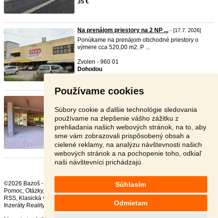
35 €
Na prenájom priestory na 2 NP ...
- [17.7. 2026]
Ponúkame na prenájom obchodné priestory o
výmere cca 520,00 m2. P ...
Zvolen - 960 01
Dohodou
Používame cookies
PRENÁJOM obchodných priestorov ...
- [6.7.
2026]
Súbory cookie a ďalšie technológie sledovania
Ponúkame na prenájom nebytový priestor
používame na zlepšenie vášho zážitku z
nachádzajúci sa na prízemí ...
prehliadania našich webových stránok, na to, aby
sme vám zobrazovali prispôsobený obsah a
Zvolen - 960 01
cielené reklamy, na analýzu návštevnosti našich
Dohodou
webových stránok a na pochopenie toho, odkiaľ
naši návštevníci prichádzajú.
©2026 Bazoš -
Inzercia, bazár
Súhlasím
Pomoc
,
Otázky
,
Hodnotenie
,
Kontakt
,
Reklama
,
Podmienky
,
Ochrana údajov
,
RSS
,
Odmietam
Inzeráty Reality celkom:
62746
, za 24 hodín:
5041