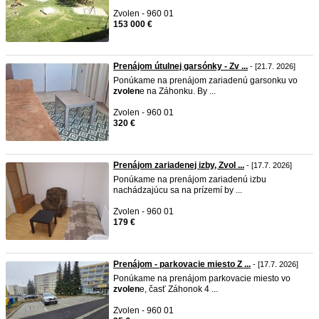
Zvolen - 960 01
153 000 €
Prenájom útulnej garsónky - Zv ...
- [21.7. 2026]
Ponúkame na prenájom zariadenú garsonku vo
zvolen
e na Záhonku. By ...
Zvolen - 960 01
320 €
Prenájom zariadenej izby, Zvol ...
- [17.7. 2026]
Ponúkame na prenájom zariadenú izbu
nachádzajúcu sa na prízemí by ...
Zvolen - 960 01
179 €
Prenájom - parkovacie miesto Z ...
- [17.7. 2026]
Ponúkame na prenájom parkovacie miesto vo
zvolen
e, časť Záhonok 4 ...
Zvolen - 960 01