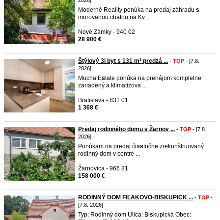
2026]
Moderné Reality ponúka na predaj záhradu
s
murovanou chatou na Kv ...
Nové Zámky - 940 02
28 900 €
Štýlový 3i byt s 131 m² predzá ...
-
TOP
- [7.8.
2026]
Mucha E
s
tate ponúka na prenájom kompletne
zariadený a klimatizova ...
Bratislava - 831 01
1 368 €
Predaj rodinného domu v Žarnov ...
-
TOP
- [7.8.
2026]
Ponúkam na predaj čia
s
točne zrekonštruovaný
rodinný dom v centre ...
Žarnovica - 966 81
158 000 €
RODINNÝ DOM FIĽAKOVO-BISKUPICK ...
-
TOP
-
[7.8. 2026]
Typ: Rodinný dom Ulica: Bi
s
kupická Obec: