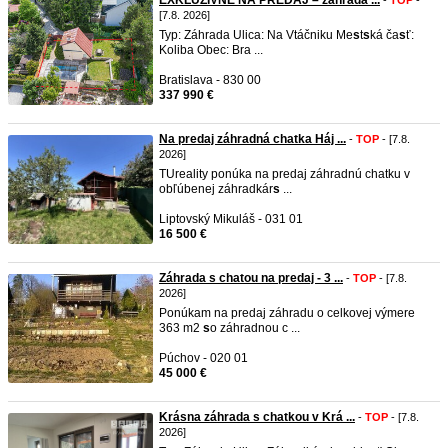
EXKLUZÍVNE NA PREDAJ – záhrada ...
-
TOP
-
[7.8. 2026]
Typ: Záhrada Ulica: Na Vtáčniku Me
s
t
s
ká ča
s
ť:
Koliba Obec: Bra ...
Bratislava - 830 00
337 990 €
Na predaj záhradná chatka Háj ...
-
TOP
- [7.8.
2026]
TUreality ponúka na predaj záhradnú chatku v
obľúbenej záhradkár
s
...
Liptovský Mikuláš - 031 01
16 500 €
Záhrada s chatou na predaj - 3 ...
-
TOP
- [7.8.
2026]
Ponúkam na predaj záhradu o celkovej výmere
363 m2
s
o záhradnou c ...
Púchov - 020 01
45 000 €
Krásna záhrada s chatkou v Krá ...
-
TOP
- [7.8.
2026]