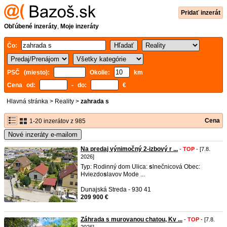
Pridať inzerát
Obľúbené inzeráty
,
Moje inzeráty
Čo:
PSČ (miesto):
Okolie:
km
Cena od:
- do:
€
Hlavná stránka
>
Reality
>
zahrada s
Cena
1-20 inzerátov z 985
Nové inzeráty e-mailom
Na predaj výnimočný 2-izbový r ...
-
TOP
- [7.8.
2026]
Typ: Rodinný dom Ulica:
s
lnečnicová Obec:
Hviezdo
s
lavov Mode ...
Dunajská Streda - 930 41
209 900 €
Záhrada s murovanou chatou, Kv ...
-
TOP
- [7.8.