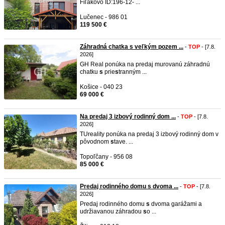
Fiľakovo ID:196-12- ...
Lučenec - 986 01
119 500 €
Záhradná chatka s veľkým pozem ...
-
TOP
- [7.8.
2026]
GH Real ponúka na predaj murovanú záhradnú
chatku
s
prie
s
tranným ...
Košice - 040 23
69 000 €
Na predaj 3 izbový rodinný dom ...
-
TOP
- [7.8.
2026]
TUreality ponúka na predaj 3 izbový rodinný dom v
pôvodnom
s
tave. ...
Topoľčany - 956 08
85 000 €
Predaj rodinného domu s dvoma ...
-
TOP
- [7.8.
2026]
Predaj rodinného domu
s
dvoma garážami a
udržiavanou záhradou
s
o ...