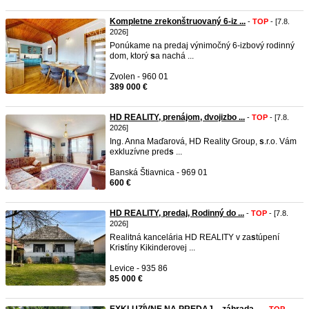
Kompletne zrekonštruovaný 6-iz ...
-
TOP
- [7.8.
2026]
Ponúkame na predaj výnimočný 6-izbový rodinný
dom, ktorý
s
a nachá ...
Zvolen - 960 01
389 000 €
HD REALITY, prenájom, dvojizbo ...
-
TOP
- [7.8.
2026]
Ing. Anna Maďarová, HD Reality Group,
s
.r.o. Vám
exkluzívne pred
s
...
Banská Štiavnica - 969 01
600 €
HD REALITY, predaj, Rodinný do ...
-
TOP
- [7.8.
2026]
Realitná kancelária HD REALITY v za
s
túpení
Kri
s
tíny Kikinderovej ...
Levice - 935 86
85 000 €