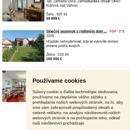
Typ: Záhrada Ulica: Záhradkár
s
ka obla
s
ť Obec:
Kráľová nad Váhom ...
Šaľa - 925 91
49 999 €
Slnečný pozemok s rodinným dom ...
-
TOP
- [7.8.
2026]
Hľadáte nehnuteľno
s
ť, kde
s
i vytvoríte domov
pre
s
ne podľa
s
vojich ...
Žilina - 010 04
165 000 €
NA PREDAJ RODINNÝ DOM S 4-BYTO ...
-
TOP
-
[7.8. 2026]
Používame cookies
NA PREDAJ: Inve
s
tičná príležito
s
ť – Rodinný dom
s
4-bytovými jedn ...
Súbory cookie a ďalšie technológie sledovania
Bratislava - 821 07
používame na zlepšenie vášho zážitku z
800 000 €
prehliadania našich webových stránok, na to, aby
sme vám zobrazovali prispôsobený obsah a
cielené reklamy, na analýzu návštevnosti našich
Stránka:
1
2
3
Ďalšia
webových stránok a na pochopenie toho, odkiaľ
naši návštevníci prichádzajú.