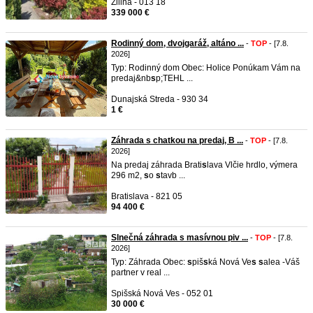
Žilina - 013 18
339 000 €
Rodinný dom, dvojgaráž, altáno ...
-
TOP
- [7.8.
2026]
Typ: Rodinný dom Obec: Holice Ponúkam Vám na
predaj&nb
s
p;TEHL ...
Dunajská Streda - 930 34
1 €
Záhrada s chatkou na predaj, B ...
-
TOP
- [7.8.
2026]
Na predaj záhrada Brati
s
lava Vlčie hrdlo, výmera
296 m2,
s
o
s
tavb ...
Bratislava - 821 05
94 400 €
Slnečná záhrada s masívnou piv ...
-
TOP
- [7.8.
2026]
Typ: Záhrada Obec:
s
piš
s
ká Nová Ve
s
s
alea -Váš
partner v real ...
Spišská Nová Ves - 052 01
30 000 €