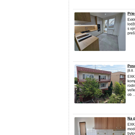
Prie
Exkl
lodž
s vý
preš
Pos
[8.8.
EXK
komp
rodi
veľk
ob ..
Na p
EXK
mode
byto