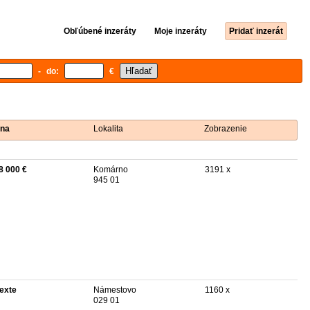
Obľúbené inzeráty
Moje inzeráty
Pridať inzerát
- do:
€
na
Lokalita
Zobrazenie
8 000 €
Komárno
3191 x
945 01
texte
Námestovo
1160 x
029 01