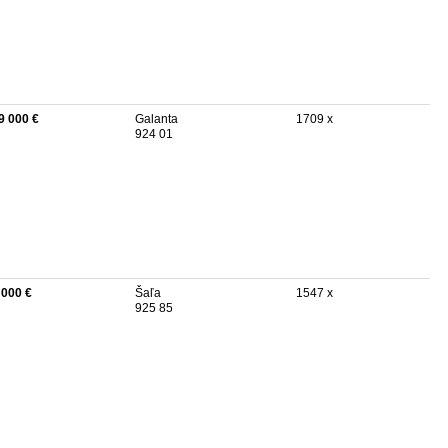
9 000 €
Galanta
1709 x
924 01
 000 €
Šaľa
1547 x
925 85