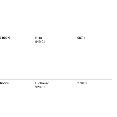
9 900 €
Nitra
987 x
949 01
hodou
Hlohovec
2791 x
920 01