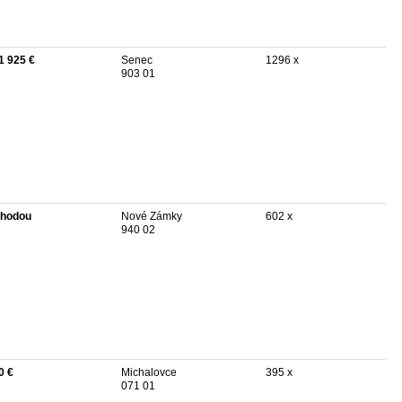
1 925 €
Senec
1296 x
903 01
hodou
Nové Zámky
602 x
940 02
0 €
Michalovce
395 x
071 01