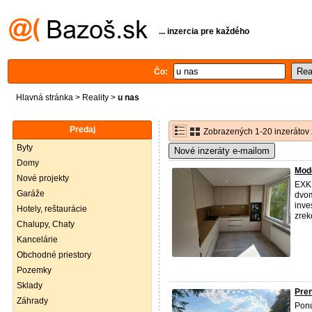
... inzercia pre každého
Čo:
Hlavná stránka
>
Reality
>
u nas
Predaj
Zobrazených 1-20 inzerátov 
Byty
Nové inzeráty e-mailom
Domy
Mode
Nové projekty
EXK
Garáže
dvo
inve
Hotely, reštaurácie
zrek
Chalupy, Chaty
Kancelárie
Obchodné priestory
Pozemky
Sklady
Pre
Záhrady
Ponú