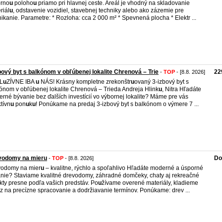
orno
u
poloho
u
priamo pri hlavnej ceste. Areál je vhodný na skladovanie
riál
u
, odstavenie vozidiel, stavebnej techniky alebo ako zázemie pre
ikanie. Parametre: * Rozloha: cca 2 000 m² * Spevnená plocha * Elektr ...
bový byt s balkónom v obľúbenej lokalite Chrenová – Trie
22
-
TOP
- [8.8. 2026]
L
u
ZÍVNE IBA
u
NÁS! Krásny kompletne zrekonštr
u
ovaný 3-izbový byt s
ónom v obľúbenej lokalite Chrenová – Trieda Andreja Hlink
u
, Nitra Hľadáte
rné bývanie bez ďalších investícií vo výbornej lokalite? Máme pre vás
ktívn
u
pon
u
k
u
! Ponúkame na predaj 3-izbový byt s balkónom o výmere 7 ...
vodomy na mieru
Do
-
TOP
- [8.8. 2026]
vodomy na mier
u
– kvalitne, rýchlo a spoľahlivo Hľadáte moderné a úsporné
nie? Staviame kvalitné drevodomy, záhradné domčeky, chaty aj rekreačné
kty presne podľa vašich predstáv. Po
u
žívame overené materiály, kladieme
z na precízne spracovanie a dodržiavanie termínov. Ponúkame: drev ...