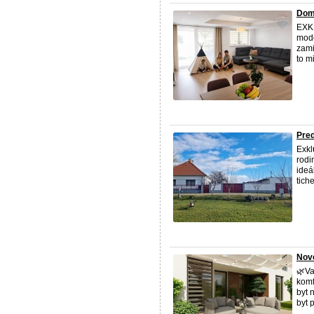
Dom 
EXK
mode
zami
to m
Pred
Exkl
rodi
ideá
tich
Nov
🌿Va
komf
byt 
byt 