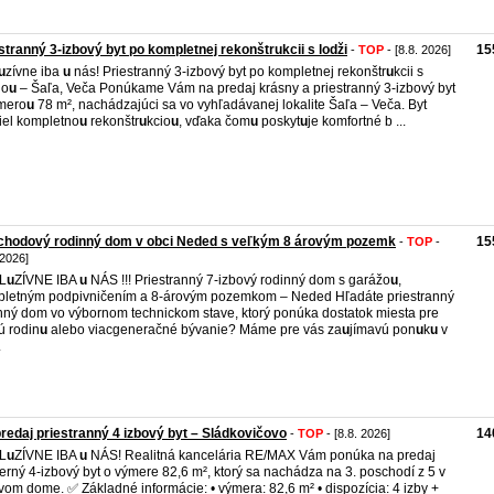
stranný 3-izbový byt po kompletnej rekonštrukcii s lodži
15
-
TOP
- [8.8. 2026]
u
zívne iba
u
nás! Priestranný 3-izbový byt po kompletnej rekonštr
u
kcii s
io
u
– Šaľa, Veča Ponúkame Vám na predaj krásny a priestranný 3-izbový byt
mero
u
78 m², nachádzajúci sa vo vyhľadávanej lokalite Šaľa – Veča. Byt
iel kompletno
u
rekonštr
u
kcio
u
, vďaka čom
u
poskyt
u
je komfortné b ...
chodový rodinný dom v obci Neded s veľkým 8 árovým pozemk
15
-
TOP
-
 2026]
L
u
ZÍVNE IBA
u
NÁS !!! Priestranný 7-izbový rodinný dom s garážo
u
,
letným podpivničením a 8-árovým pozemkom – Neded Hľadáte priestranný
nný dom vo výbornom technickom stave, ktorý ponúka dostatok miesta pre
ú rodin
u
alebo viacgeneračné bývanie? Máme pre vás za
u
jímavú pon
u
k
u
v
.
redaj priestranný 4 izbový byt – Sládkovičovo
14
-
TOP
- [8.8. 2026]
L
u
ZÍVNE IBA
u
NÁS! Realitná kancelária RE/MAX Vám ponúka na predaj
rný 4‑izbový byt o výmere 82,6 m², ktorý sa nachádza na 3. poschodí z 5 v
vom dome. ✅ Základné informácie: • výmera: 82,6 m² • dispozícia: 4 izby +