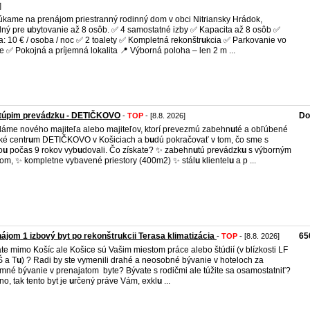
]
kame na prenájom priestranný rodinný dom v obci Nitriansky Hrádok,
dný pre
u
bytovanie až 8 osôb. ✅ 4 samostatné izby ✅ Kapacita až 8 osôb ✅
: 10 € / osoba / noc ✅ 2 toalety ✅ Kompletná rekonštr
u
kcia ✅ Parkovanie vo
e ✅ Pokojná a príjemná lokalita 📍 Výborná poloha – len 2 m ...
túpim prevádzku - DETIČKOVO
Do
-
TOP
- [8.8. 2026]
áme nového majiteľa alebo majiteľov, ktorí prevezmú zabehn
u
té a obľúbené
ké centr
u
m DETIČKOVO v Košiciach a b
u
dú pokračovať v tom, čo sme s
o
u
počas 9 rokov vyb
u
dovali. Čo získate? ✨ zabehn
u
tú prevádzk
u
s výborným
m, ✨ kompletne vybavené priestory (400m2) ✨ stál
u
klientel
u
a p ...
ájom 1 izbový byt po rekonštrukcii Terasa klimatizácia
65
-
TOP
- [8.8. 2026]
te mimo Košíc ale Košice sú Vašim miestom práce alebo štúdií (v blízkosti LF
 a T
u
) ? Radi by ste vymenili drahé a neosobné bývanie v hoteloch za
emné bývanie v prenajatom byte? Bývate s rodičmi ale túžite sa osamostatniť?
no, tak tento byt je
u
rčený práve Vám, exkl
u
...