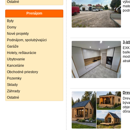
Ostatné
výb
mate
podn
Prenájom
Byty
Domy
Nové projekty
Podnájom, spolubývajúci
3-iz
Garáže
EXK
balk
Hotely, reštaurácie
mode
Ubytovanie
atra
Kancelárie
Obchodné priestory
Pozemky
Sklady
Záhrady
Dre
Ostatné
Dre
býva
obje
dôra