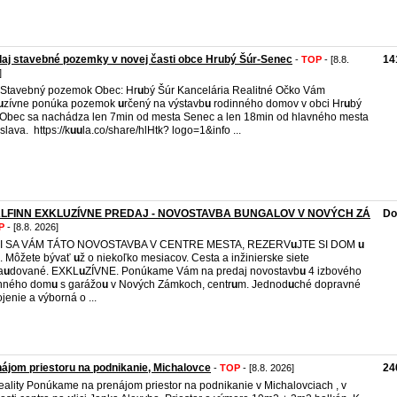
aj stavebné pozemky v novej časti obce Hrubý Šúr-Senec
14
-
TOP
- [8.8.
]
 Stavebný pozemok Obec: Hr
u
bý Šúr Kancelária Realitné Očko Vám
u
zívne ponúka pozemok
u
rčený na výstavb
u
rodinného domov v obci Hr
u
bý
 Obec sa nachádza len 7min od mesta Senec a len 18min od hlavného mesta
slava. https://k
u
u
la.co/share/hlHtk? logo=1&info ...
LFINN EXKLUZÍVNE PREDAJ - NOVOSTAVBA BUNGALOV V NOVÝCH ZÁ
Do
P
- [8.8. 2026]
I SA VÁM TÁTO NOVOSTAVBA V CENTRE MESTA, REZERV
u
JTE SI DOM
u
. Môžete bývať
u
ž o niekoľko mesiacov. Cesta a inžinierske siete
a
u
dované. EXKL
u
ZÍVNE. Ponúkame Vám na predaj novostavb
u
4 izbového
inného dom
u
s garážo
u
v Nových Zámkoch, centr
u
m. Jednod
u
ché dopravné
jenie a výborná o ...
ájom priestoru na podnikanie, Michalovce
24
-
TOP
- [8.8. 2026]
eality Ponúkame na prenájom priestor na podnikanie v Michalovciach , v