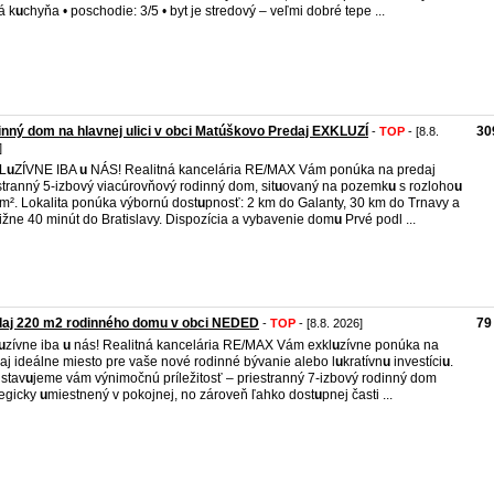
á k
u
chyňa • poschodie: 3/5 • byt je stredový – veľmi dobré tepe ...
nný dom na hlavnej ulici v obci Matúškovo Predaj EXKLUZÍ
30
-
TOP
- [8.8.
]
L
u
ZÍVNE IBA
u
NÁS! Realitná kancelária RE/MAX Vám ponúka na predaj
stranný 5‑izbový viacúrovňový rodinný dom, sit
u
ovaný na pozemk
u
s rozloho
u
m². Lokalita ponúka výbornú dost
u
pnosť: 2 km do Galanty, 30 km do Trnavy a
ližne 40 minút do Bratislavy. Dispozícia a vybavenie dom
u
Prvé podl ...
daj 220 m2 rodinného domu v obci NEDED
79
-
TOP
- [8.8. 2026]
u
zívne iba
u
nás! Realitná kancelária RE/MAX Vám exkl
u
zívne ponúka na
aj ideálne miesto pre vaše nové rodinné bývanie alebo l
u
kratívn
u
investíci
u
.
stav
u
jeme vám výnimočnú príležitosť – priestranný 7-izbový rodinný dom
tegicky
u
miestnený v pokojnej, no zároveň ľahko dost
u
pnej časti ...