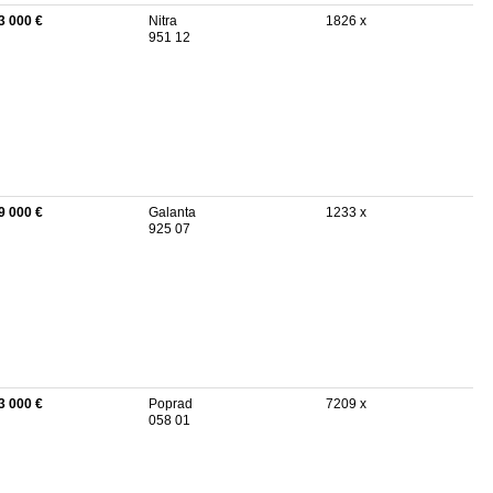
3 000 €
Nitra
1826 x
951 12
9 000 €
Galanta
1233 x
925 07
3 000 €
Poprad
7209 x
058 01