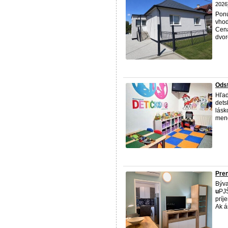
2026
Ponú
vho
Cena
dvor
Ods
Hľad
dets
lásk
meno
Pren
Býva
u
PJŠ
príj
Ak á