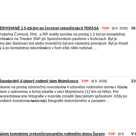
ERVOVANÉ 1,5-izb.byt po čerstvej rekonštrukcii TERASA
16
-
TOP
- [8.8. 2026]
 Katarína Čomová, Phd. a RR reality ponúka na predaj 1,5 byt po kompletnej
nštr
u
kcii na Trieden SNP pri Spoločenskom pavilóne v Košiciach. Byt je
lny ako štartovací byt alebo investičný byt pre následný prenájom. Byt je ihneď
ý a po kompletnej rekonštr
u
kcii v ňom ešte nikto nebýval. ...
štandardný 4-izbový rodinný dom Mojmírovce
21
-
TOP
- [8.8. 2026]
kame na predaj výnimočnú novostavb
u
4-izbového rodinného dom
u
v štádi
u
dom v súkromnej a tichej lokalite v obci Mojmírovce (12 km od Nitry). Pre
i
u
predstav
u
sme fotografie v inzeráte zoradili špeciálnym spôsobom: Vždy po
grafiách holodom
u
nas
led
u
jú fotografie dokončeného a zariaden ...
nájom kompletne zrekonštruovaného rodinného domu Šurany
V 
-
TOP
- [8.8.