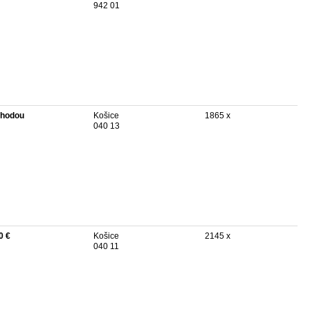
942 01
hodou
Košice
1865 x
040 13
0 €
Košice
2145 x
040 11