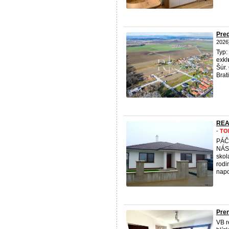
Pred
2026
Typ:
exkl
Šúr.
Brati
REA
-
TO
PÁČ
NÁS
skol
rod
napo
Pren
VB r