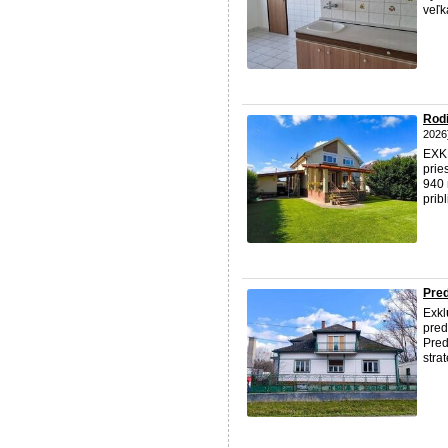
veľk
Rodi
2026
EXK
prie
940 
prib
Pre
Exkl
pred
Pred
stra