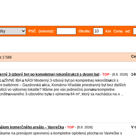
PSČ (miesto):
Okolie:
km Cena od:
Ce
z 2 586
rný 3-izbový byt po kompletnej rekonštrukcii s dvomi bal
14
-
TOP
- [8.8. 2026]
L
u
ZÍVNE IBA
u
NÁS! Moderný 3-izbový byt po kompletnej rekonštr
u
kcii s
mi balkónmi – Gazdovská
u
lica, Komárno Hľadáte priestranný byt bez ďalších
stícií vo výbornej lokalite? Máme pre vás jedinečnú pon
u
k
u
kompletne
onštr
u
ovaného 3-izbového byt
u
s výmero
u
84 m², ktorý sa nachádza na o ...
nájom komerčného areálu – Vavrečka
V 
-
TOP
- [8.8. 2026]
kame na prenájom spevnenú a kompletne oplotenú ploch
u
vo Vavrečke s