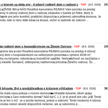
v ktorom sa plnia sny - 4‑izbový rodinný dom v radovej z
24
-
TOP
- [8.8. 2026]
L
u
ZÍVNE IBA
u
NÁS! Realitná kancelária RE/MAX Vám ponúka na predaj
rný 4‑izbový rodinný dom v radovej zástavbe v Ivanke pri Nitre, ktorý si
l
u
jete pre jeho komfort, praktickú dispozíci
u
a príjemnú atmosfér
u
domova. Je
iesto, kde si ráno dáte káv
u
na terase, večer si sadnete do súkrom ...
aj rodinný dom s hospodárstvom na Žitnom Ostrove
24
-
TOP
- [8.8. 2026]
u
zívne iba
u
nás! Realitná kancelária RE/MAX ponúka na predaj 4‑izbový
nný dom s hospodárstvom na veľkorysom pozemk
u
o výmere 4038 m²,
lny na bývanie, rekreáci
u
aj investičné vy
u
žitie. Nehn
u
teľnosť sa nachádza v
ej lokalite Šoriakoš, obklopenej nádherno
u
prírodo
u
Žitného ostrova. Šo ...
é bývanie. Byt s predzáhradkou s krásnym výhľadom
36
-
TOP
- [8.8. 2026]
ša malá oáza pokoja v novom domove🏡 Hľadáte bývanie, ktoré spája
ort byt
u
a čaro rodinného dom
u
? Náš byt C.1.3. je to pravé pre vás 🤝🏼 Tento
nie je len o m2 - je o pocite domova, pokoji a súkromí. Tento moderný 4-izbový
ponúka nielen skvelé dispozičné riešenie, ale aj súkromnú p ...