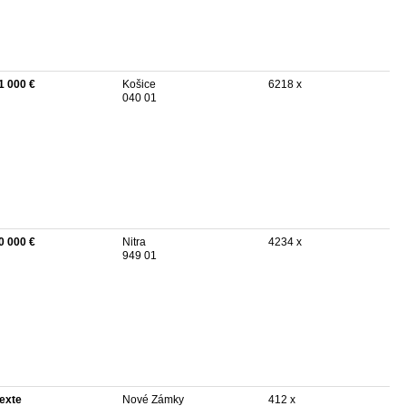
1 000 €
Košice
6218 x
040 01
0 000 €
Nitra
4234 x
949 01
texte
Nové Zámky
412 x