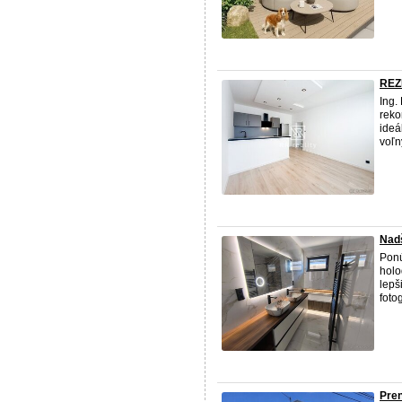
REZ
Ing.
reko
ideá
voľn
Nad
Ponú
holo
lepš
foto
Pre