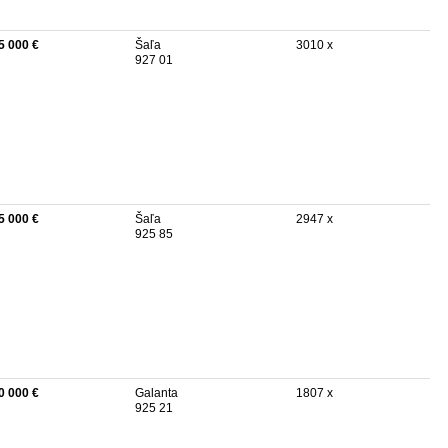
5 000 €
Šaľa
3010 x
927 01
5 000 €
Šaľa
2947 x
925 85
0 000 €
Galanta
1807 x
925 21