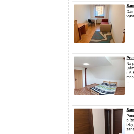
Samo
Dám 
vyba
Pren
Na p
Dám 
m². 
množ
...
Samo
Ponú
blíz
izby
zari