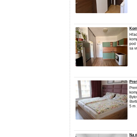
Komp
Hľad
komp
pod 
sa v
Pre
Pren
komp
Byto
štvr
5 m .
Na p