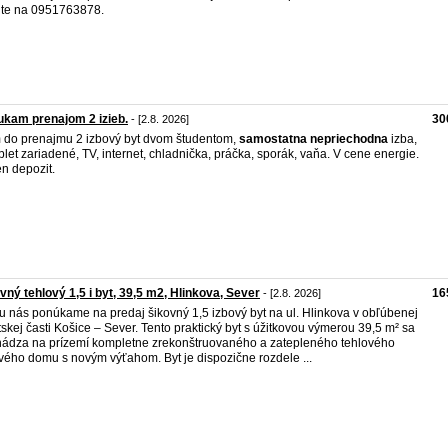
jte na 0951763878.
kam prenajom 2 izieb.
30
- [2.8. 2026]
do prenajmu 2 izbový byt dvom študentom,
samostatna
nepriechodna
izba,
let zariadené, TV, internet, chladnička, práčka, sporák, vaňa. V cene energie.
n depozit.
vný tehlový 1,5 i byt, 39,5 m2, Hlinkova, Sever
16
- [2.8. 2026]
u nás ponúkame na predaj šikovný 1,5 izbový byt na ul. Hlinkova v obľúbenej
skej časti Košice – Sever. Tento praktický byt s úžitkovou výmerou 39,5 m² sa
ádza na prízemí kompletne zrekonštruovaného a zatepleného tehlového
vého domu s novým výťahom. Byt je dispozične rozdele ...