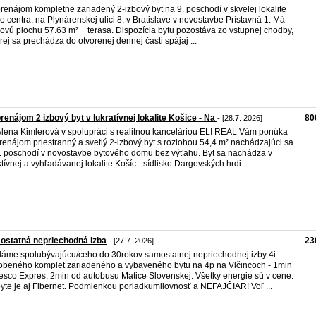
renájom kompletne zariadený 2-izbový byt na 9. poschodí v skvelej lokalite
ko centra, na Plynárenskej ulici 8, v Bratislave v novostavbe Prístavná 1. Má
kovú plochu 57.63 m² + terasa. Dispozícia bytu pozostáva zo vstupnej chodby,
orej sa prechádza do otvorenej dennej časti spájaj ...
renájom 2 izbový byt v lukratívnej lokalite Košice - Na
80
- [28.7. 2026]
Alena Kimlerová v spolupráci s realitnou kanceláriou ELI REAL Vám ponúka
renájom priestranný a svetlý 2-izbový byt s rozlohou 54,4 m² nachádzajúci sa
. poschodí v novostavbe bytového domu bez výťahu. Byt sa nachádza v
ktívnej a vyhľadávanej lokalite Košíc - sídlisko Dargovských hrdi ...
ostatná nepriechodná izba
23
- [27.7. 2026]
áme spolubývajúcu/ceho do 30rokov samostatnej nepriechodnej izby 4i
obeného komplet zariadeného a vybaveného bytu na 4p na Vlčincoch - 1min
esco Expres, 2min od autobusu Matice Slovenskej. Všetky energie sú v cene.
yte je aj Fibernet. Podmienkou poriadkumilovnosť a NEFAJČIAR! Voľ ...