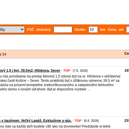
PSČ (miesto):
Okolie:
km Cena od:
Ce
z 54
ový 1,5 i byt, 39.5m2, Hlinkova, Sever
16
-
TOP
- [7.8. 2026]
u nás ponúkame na predaj šikovný 1,5 izbový byt na ul. Hlinkova v obľúbenej
skej časti Košice – Sever. Tento praktický byt s úžitkovou výmerou 39,5 m² sa
ádza na prízemí kompletne zrekonštruovaného a zatepleného tehlového
vého domu s novým výťahom. Byt je dispozične rozdele ...
s bazénom. Veľký Lapáš. Exkluzívne u nás.
25
-
TOP
- [6.8. 2026]
v, kde sa každý deň budete cítiť ako na dovolenke! Predstavte si letné