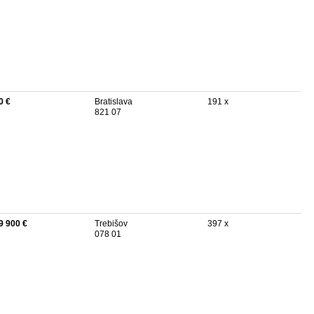
0 €
Bratislava
191 x
821 07
9 900 €
Trebišov
397 x
078 01