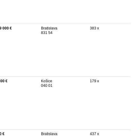
9 000 €
Bratislava
383 x
831 54
000 €
Košice
179 x
040 01
0 €
Bratislava
437 x