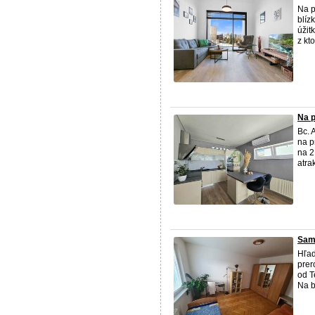
Na p
blíz
úžit
z kt
Na p
Bc. 
na p
na 2
atra
Sam
Hľad
prer
od T
Na b