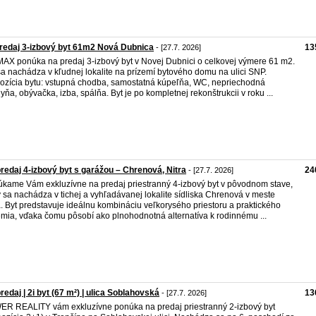
redaj 3-izbový byt 61m2 Nová Dubnica
13
- [27.7. 2026]
MAX ponúka na predaj 3-izbový byt v Novej Dubnici o celkovej výmere 61 m2.
sa nachádza v kľudnej lokalite na prízemí bytového domu na ulici SNP.
ozícia bytu: vstupná chodba, samostatná kúpeľňa, WC, nepriechodná
yňa, obývačka, izba, spálňa. Byt je po kompletnej rekonštrukcii v roku ...
redaj 4-izbový byt s garážou – Chrenová, Nitra
24
- [27.7. 2026]
kame Vám exkluzívne na predaj priestranný 4-izbový byt v pôvodnom stave,
ý sa nachádza v tichej a vyhľadávanej lokalite sídliska Chrenová v meste
a. Byt predstavuje ideálnu kombináciu veľkorysého priestoru a praktického
mia, vďaka čomu pôsobí ako plnohodnotná alternatíva k rodinnému ...
redaj | 2i byt (67 m²) | ulica Soblahovská
13
- [27.7. 2026]
R REALITY vám exkluzívne ponúka na predaj priestranný 2-izbový byt