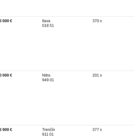
5 000 €
Ilava
370 x
018 51
0 000 €
Nitra
201 x
949 01
6 900 €
Trenčín
377 x
911 01