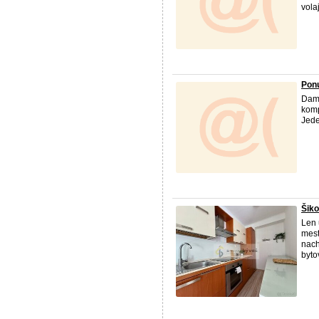
vola
Ponu
Dam 
komp
Jede
Šiko
Len 
mest
nach
byto