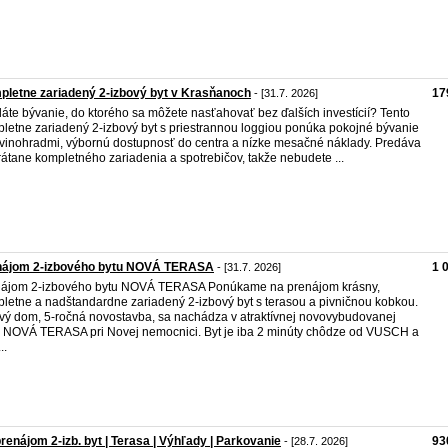
letne zariadený 2-izbový byt v Krasňanoch
17
- [31.7. 2026]
áte bývanie, do ktorého sa môžete nasťahovať bez ďalších investícií? Tento
letne zariadený 2-izbový byt s priestrannou loggiou ponúka pokojné bývanie
vinohradmi, výbornú dostupnosť do centra a nízke mesačné náklady. Predáva
rátane kompletného zariadenia a spotrebičov, takže nebudete ...
nájom 2-izbového bytu NOVÁ TERASA
1 
- [31.7. 2026]
ájom 2-izbového bytu NOVÁ TERASA Ponúkame na prenájom krásny,
letne a nadštandardne zariadený 2-izbový byt s terasou a pivničnou kobkou.
vý dom, 5-ročná novostavba, sa nachádza v atraktívnej novovybudovanej
ti NOVÁ TERASA pri Novej nemocnici. Byt je iba 2 minúty chôdze od VUSCH a
..
renájom 2-izb. byt | Terasa | Výhľady | Parkovanie
93
- [28.7. 2026]