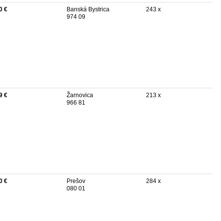
0 €
Banská Bystrica
243 x
974 09
9 €
Žarnovica
213 x
966 81
0 €
Prešov
284 x
080 01