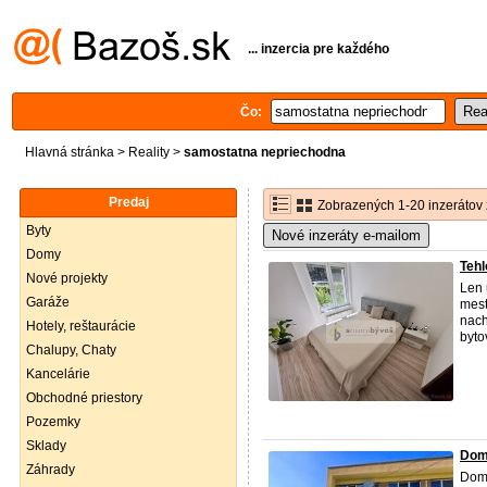
... inzercia pre každého
Čo:
Hlavná stránka
>
Reality
>
samostatna nepriechodna
Predaj
Zobrazených 1-20 inzerátov 
Byty
Nové inzeráty e-mailom
Domy
Tehl
Nové projekty
Len 
Garáže
mest
nach
Hotely, reštaurácie
byto
Chalupy, Chaty
Kancelárie
Obchodné priestory
Pozemky
Sklady
Dom 
Záhrady
Domo