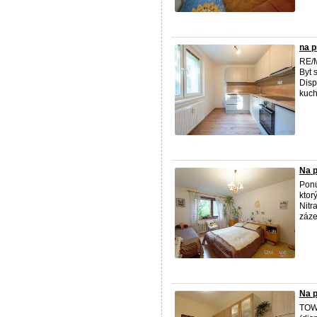
na p
RE/​
Byt 
Disp
kuch
Na p
Ponú
ktor
Nitr
záze
Na p
TOWE