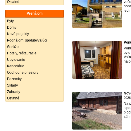
Ostatné
veče
pohá
jedi
Prenájom
Byty
Domy
Nové projekty
Podnájom, spolubývajúci
Ponu
Garáže
Ponú
byte
Hotely, reštaurácie
Voľn
Ubytovanie
nájo
Kancelárie
Obchodné priestory
Pozemky
Sklady
Záhrady
Nov
2026
Ostatné
Na p
s po
ploc
záhr