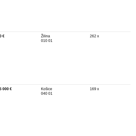
0 €
Žilina
262 x
010 01
5 000 €
Košice
169 x
040 01