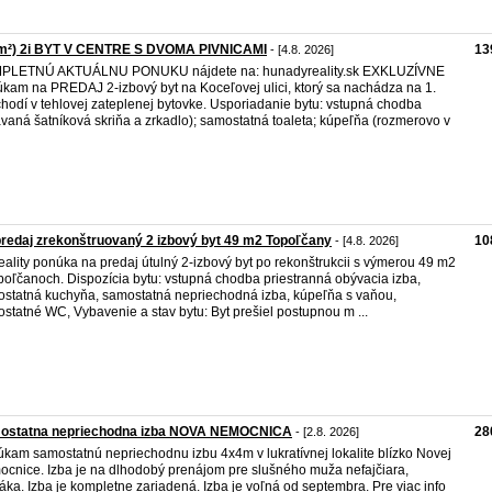
 m²) 2i BYT V CENTRE S DVOMA PIVNICAMI
13
- [4.8. 2026]
PLETNÚ AKTUÁLNU PONUKU nájdete na: hunadyreality.sk EXKLUZÍVNE
kam na PREDAJ 2-izbový byt na Koceľovej ulici, ktorý sa nachádza na 1.
hodí v tehlovej zateplenej bytovke. Usporiadanie bytu: vstupná chodba
avaná šatníková skriňa a zrkadlo); samostatná toaleta; kúpeľňa (rozmerovo v
redaj zrekonštruovaný 2 izbový byt 49 m2 Topoľčany
10
- [4.8. 2026]
eality ponúka na predaj útulný 2-izbový byt po rekonštrukcii s výmerou 49 m2
poľčanoch. Dispozícia bytu: vstupná chodba priestranná obývacia izba,
statná kuchyňa, samostatná nepriechodná izba, kúpeľňa s vaňou,
statné WC, Vybavenie a stav bytu: Byt prešiel postupnou m ...
ostatna nepriechodna izba NOVA NEMOCNICA
28
- [2.8. 2026]
kam samostatnú nepriechodnu izbu 4x4m v lukratívnej lokalite blízko Novej
cnice. Izba je na dlhodobý prenájom pre slušného muža nefajčiara,
áka. Izba je kompletne zariadená. Izba je voľná od septembra. Pre viac info