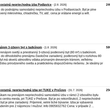
statná nepriechodna izba Podlavice
24
- [2.8. 2026]
do podnájmu samostatnú nepriechodnu izbu v Podlaviciach. Byt je plne
vený mikrovlnka, chladnička, TV, atď.. cena je vrátane energií a wifi.
ájom 3-izbovy byt s balkónom
59
- [1.8. 2026]
renájom svetlý a priestranný 3-izbový podkrovný byt (80 m²) s balkónom.
do dlhodobého prenájmu čiastočne zariadený, podkrovný byt s rozlohou 80
Byt má skvelú atmosféru vďaka priznaným dreveným trámom, veľkému
stvu prirodzeného svetla a praktickému dispozičnému riešeniu. Je ideálny pr
statná, nepriechodná izba pri TUKE v Prešove
25
- [31.7. 2026]
kam na prenájom nepriechodnú samostatnú izbu v rámci 2 izbového bytu
ko centra mesta, pri TUKE v Prešove. Byt je po rekonštrukcií, 2 nepriechodné
, byt je plne zariadený. Príjemné, velmi tiché bývanie. Izba je vybavená
adením pre 2 nájomcov / mužov/. Info 0905832762 Cena: v prípade 2 ...