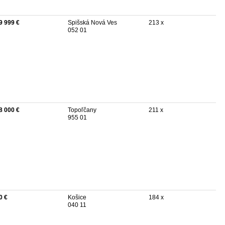
9 999 €
Spišská Nová Ves
213 x
052 01
8 000 €
Topoľčany
211 x
955 01
0 €
Košice
184 x
040 11