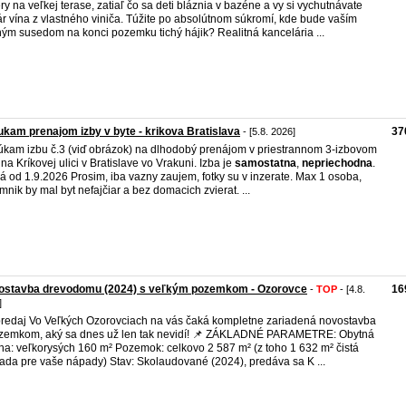
ry na veľkej terase, zatiaľ čo sa deti bláznia v bazéne a vy si vychutnávate
r vína z vlastného viniča. Túžite po absolútnom súkromí, kde bude vaším
ným susedom na konci pozemku tichý hájik? Realitná kancelária ...
kam prenajom izby v byte - krikova Bratislava
37
- [5.8. 2026]
kam izbu č.3 (viď obrázok) na dlhodobý prenájom v priestrannom 3-izbovom
 na Kríkovej ulici v Bratislave vo Vrakuni. Izba je
samostatna
,
nepriechodna
.
á od 1.9.2026 Prosim, iba vazny zaujem, fotky su v inzerate. Max 1 osoba,
mnik by mal byt nefajčiar a bez domacich zvierat. ...
ostavba drevodomu (2024) s veľkým pozemkom - Ozorovce
16
-
TOP
- [4.8.
]
redaj Vo Veľkých Ozorovciach na vás čaká kompletne zariadená novostavba
zemkom, aký sa dnes už len tak nevidí! 📌 ZÁKLADNÉ PARAMETRE: Obytná
ha: veľkorysých 160 m² Pozemok: celkovo 2 587 m² (z toho 1 632 m² čistá
ada pre vaše nápady) Stav: Skolaudované (2024), predáva sa K ...