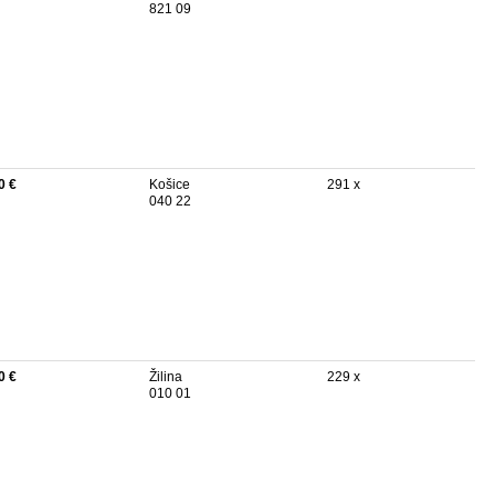
821 09
0 €
Košice
291 x
040 22
0 €
Žilina
229 x
010 01