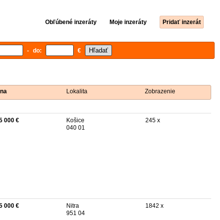
Obľúbené inzeráty
Moje inzeráty
Pridať inzerát
- do:
€
na
Lokalita
Zobrazenie
5 000 €
Košice
245 x
040 01
5 000 €
Nitra
1842 x
951 04