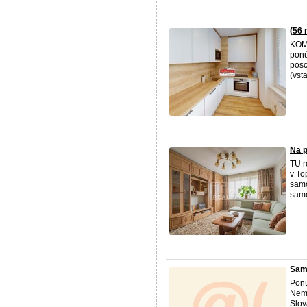
(56
KOM
ponú
posc
(vst
...
Na p
TU r
v To
samo
samo
Sam
Ponú
Nemo
Slov