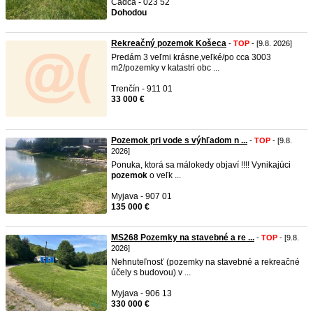
Čadca - 023 52
Dohodou
Rekreačný pozemok Košeca
-
TOP
- [9.8. 2026]
Predám 3 veľmi krásne,veľké/po cca 3003
m2/pozemky v katastri obc ...
Trenčín - 911 01
33 000 €
Pozemok pri vode s výhľadom n ...
-
TOP
- [9.8.
2026]
Ponuka, ktorá sa málokedy objaví !!!! Vynikajúci
pozemok
o veľk ...
Myjava - 907 01
135 000 €
MS268 Pozemky na stavebné a re ...
-
TOP
- [9.8.
2026]
Nehnuteľnosť (pozemky na stavebné a rekreačné
účely s budovou) v ...
Myjava - 906 13
330 000 €