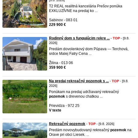
[9.8. 2026]
T2 REAL realitná kancelária Prešov ponúka
EXKLUZÍVNE na predaj ko ...
Sabinov - 083 01
229 900 €
Rodinný dom s fungujúcim rekre ...
-
TOP
- [9.8.
2026]
Predám dovolenkový dom Púpava — Terchová,
srdce Malej Fatry Cena ...
Žilina - 013 06
359 900 €
Na predaj rekreačný pozemok s ...
-
TOP
- [9.8.
2026]
Ponúkam na predaj udržiavaný rekreačný
pozemok
s drevenou chatkou ...
Prievidza - 972 25
V texte
Rekreačný pozemok
-
TOP
- [9.8. 2026]
Predám novovybudovaný rekreačný
pozemok
na
Orave pri obci Liesek. ...