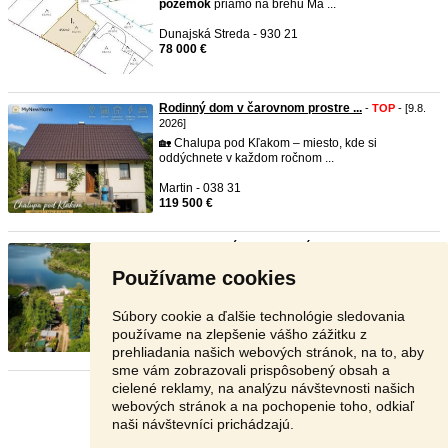
pozemok
priamo na brehu Ma ...
Dunajská Streda - 930 21
78 000 €
Rodinný dom v čarovnom prostre ...
-
TOP
- [9.8.
2026]
🏡 Chalupa pod Kľakom – miesto, kde si
oddýchnete v každom ročnom ...
Martin - 038 31
119 500 €
Dva stavebné pozemky blízko vo ...
-
TOP
- [9.8.
2026]
Používame cookies
Dva stavebné pozemky blízko vody a novej
verejnej pláže na Domaši ...
Súbory cookie a ďalšie technológie sledovania
Vranov nad Topľou - 094 05
používame na zlepšenie vášho zážitku z
38 000 €
prehliadania našich webových stránok, na to, aby
sme vám zobrazovali prispôsobený obsah a
cielené reklamy, na analýzu návštevnosti našich
Stránka:
1
2
3
Ďalšia
webových stránok a na pochopenie toho, odkiaľ
naši návštevníci prichádzajú.