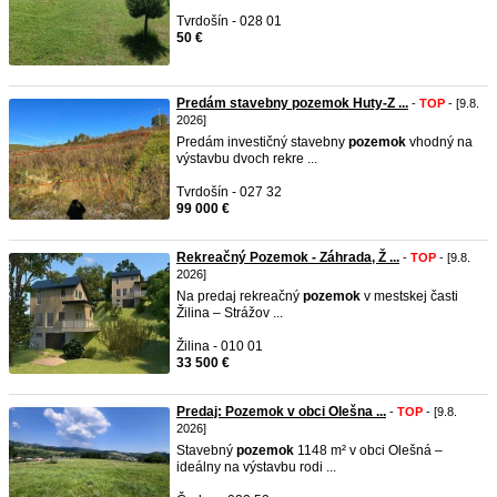
Tvrdošín - 028 01
50 €
Predám stavebny pozemok Huty-Z ...
-
TOP
- [9.8.
2026]
Predám investičný stavebny
pozemok
vhodný na
výstavbu dvoch rekre ...
Tvrdošín - 027 32
99 000 €
Rekreačný Pozemok - Záhrada, Ž ...
-
TOP
- [9.8.
2026]
Na predaj rekreačný
pozemok
v mestskej časti
Žilina – Strážov ...
Žilina - 010 01
33 500 €
Predaj: Pozemok v obci Olešna ...
-
TOP
- [9.8.
2026]
Stavebný
pozemok
1148 m² v obci Olešná –
ideálny na výstavbu rodi ...