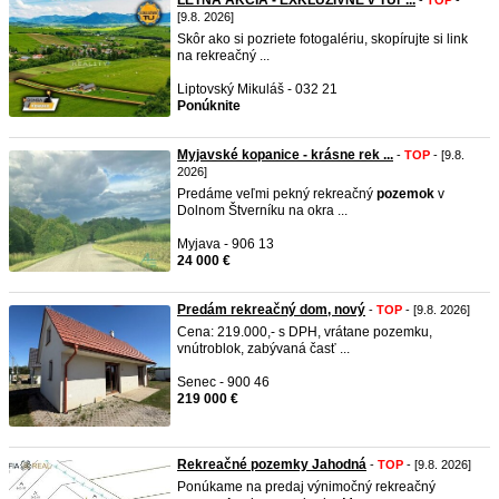
LETNÁ AKCIA - EXKLUZÍVNE v TUr ...
-
TOP
-
[9.8. 2026]
Skôr ako si pozriete fotogalériu, skopírujte si link
na rekreačný ...
Liptovský Mikuláš - 032 21
Ponúknite
Myjavské kopanice - krásne rek ...
-
TOP
- [9.8.
2026]
Predáme veľmi pekný rekreačný
pozemok
v
Dolnom Štverníku na okra ...
Myjava - 906 13
24 000 €
Predám rekreačný dom, nový
-
TOP
- [9.8. 2026]
Cena: 219.000,- s DPH, vrátane pozemku,
vnútroblok, zabývaná časť ...
Senec - 900 46
219 000 €
Rekreačné pozemky Jahodná
-
TOP
- [9.8. 2026]
Ponúkame na predaj výnimočný rekreačný