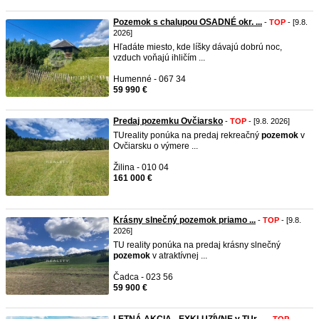
Pozemok s chalupou OSADNÉ okr. ...
-
TOP
- [9.8.
2026]
Hľadáte miesto, kde líšky dávajú dobrú noc,
vzduch voňajú ihličím ...
Humenné - 067 34
59 990 €
Predaj pozemku Ovčiarsko
-
TOP
- [9.8. 2026]
TUreality ponúka na predaj rekreačný
pozemok
v
Ovčiarsku o výmere ...
Žilina - 010 04
161 000 €
Krásny slnečný pozemok priamo ...
-
TOP
- [9.8.
2026]
TU reality ponúka na predaj krásny slnečný
pozemok
v atraktívnej ...
Čadca - 023 56
59 900 €