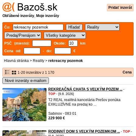
Pridať inzerát
Obľúbené inzeráty
,
Moje inzeráty
Čo:
PSČ (miesto):
Okolie:
km
Cena od:
- do:
€
Hlavná stránka
>
Reality
>
rekreacny pozemok
Cena
1-20 inzerátov z 1 170
Nové inzeráty e-mailom
REKREAČNÁ CHATA S VEĽKÝM POZEM ...
-
TOP
- [9.8. 2026]
T2 REAL realitná kancelária Prešov ponúka
EXKLUZÍVNE na predaj ko ...
Sabinov - 083 01
229 900 €
RODINNÝ DOM S VEĽKÝM POZEMKOM ...
-
TOP
-