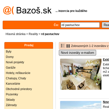
... inzercia pre každého
Čo:
Hlavná stránka
>
Reality
>
rd pastuchov
Predaj
Zobrazených 1-2 inzerátov z
Byty
Nové inzeráty e-mailom
Domy
Exkl
Nové projekty
Exkl
Garáže
tich
m2 a
Hotely, reštaurácie
elek
Chalupy, Chaty
Kancelárie
Obchodné priestory
Pozemky
Sklady
Novo
Záhrady
Real