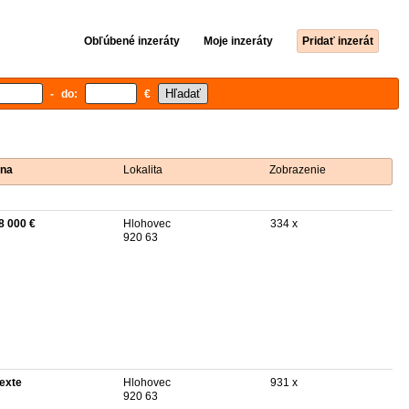
Obľúbené inzeráty
Moje inzeráty
Pridať inzerát
- do:
€
na
Lokalita
Zobrazenie
8 000 €
Hlohovec
334 x
920 63
texte
Hlohovec
931 x
920 63