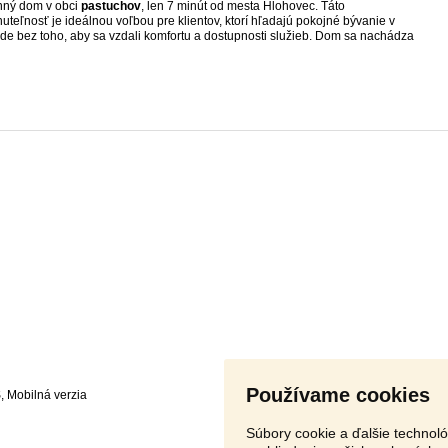
nný dom v obci
pastuchov
, len 7 minút od mesta Hlohovec. Táto
uteľnosť je ideálnou voľbou pre klientov, ktorí hľadajú pokojné bývanie v
ode bez toho, aby sa vzdali komfortu a dostupnosti služieb. Dom sa nachádza
Používame cookies
S
,
Súbory cookie a ďalšie technol