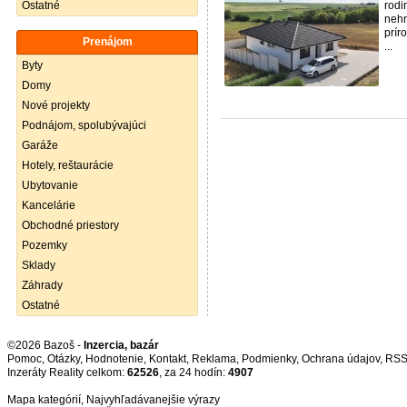
Ostatné
rodi
nehn
prír
Prenájom
...
Byty
Domy
Nové projekty
Podnájom, spolubývajúci
Garáže
Hotely, reštaurácie
Ubytovanie
Kancelárie
Obchodné priestory
Pozemky
Sklady
Záhrady
Ostatné
©2026 Bazoš -
Inzercia, bazár
Pomoc
,
Otázky
,
Hodnotenie
,
Kontakt
,
Reklama
,
Podmienky
,
Ochrana údajov
,
RS
Inzeráty Reality celkom:
62526
, za 24 hodín:
4907
Mapa kategórií
,
Najvyhľadávanejšie výrazy