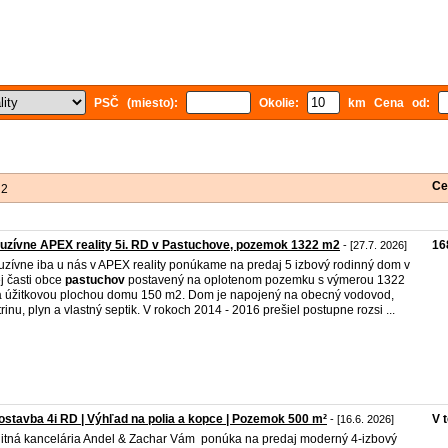
PSČ (miesto):
Okolie:
km Cena od:
Ce
 2
uzívne APEX reality 5i. RD v Pastuchove, pozemok 1322 m2
16
- [27.7. 2026]
uzívne iba u nás v APEX reality ponúkame na predaj 5 izbový rodinný dom v
ej časti obce
pastuchov
postavený na oplotenom pozemku s výmerou 1322
 úžitkovou plochou domu 150 m2. Dom je napojený na obecný vodovod,
trinu, plyn a vlastný septik. V rokoch 2014 - 2016 prešiel postupne rozsi ...
stavba 4i RD | Výhľad na polia a kopce | Pozemok 500 m²
V 
- [16.6. 2026]
itná kancelária Andel & Zachar Vám ponúka na predaj moderný 4-izbový