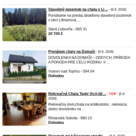
Stavebný pozemok na chatu v Li ...
- [6.8. 2026]
Ponúkame na predaj atraktívny stavebný pozemok
v obci Litmanová, ...
Stará Ľubovňa - 065 31
20 700 €
Prenájom chaty na Domaši
- [6.8. 2026]
DOVOLENKA NA DOMAŠI – ODDYCH, PRÍRODA
A POHODA PRE CELÚ RODINU 🌞 ...
Vranov nad Topľou - 094 04
Dohodou
Rekreačná Chata Teply Vrch blí ...
-
TOP
- [5.8.
2026]
Rekreačny dom,chata na krátkodobo , rekreáciu
alebo dovolenku na ...
Rimavská Sobota - 980 23
Dohodou