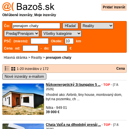
Pridať inzerát
Obľúbené inzeráty
,
Moje inzeráty
Čo:
PSČ (miesto):
Okolie:
km
Cena od:
- do:
€
Hlavná stránka
>
Reality
>
prenajom chaty
Cena
1-20 inzerátov z 172
Nové inzeráty e-mailom
Nízkoenergetický 3i bungalov 5 ...
-
TOP
- [7.8.
2026]
Vhodné ako: Airbnb, tiny house, montovaný dom,
byt na pozemku, ch ...
Nitra - 949 01
39 000 €
Chata Valča na dlhodobý prenáj ...
-
TOP
- [7.8.