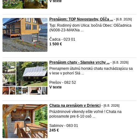
V texte
Prenájom: TOP Novostavby, Ošča ...
- [6.8. 2026]
Typ: Rodinný dom Ulica: bočná Obec: Oščadnica
(N008-23-MAKNa ...
Čadca - 023 01
1 500 €
Prenájom chaty - Slanske vrchy ...
- [6.8. 2026]
Prenajmem útulnú horskú chatu nachádzajúcu sa
v lese v pohorí Slá ...
Prešov - 082 52
V texte
Chata na prenájom v Drienici
- [6.8. 2026]
Prázdninové víkendy ešte voľné ! Chata na
polosamote pre 6-10 osô ...
Sabinov - 083 01
245 €