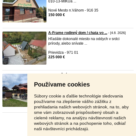
010-13-MIKUa ...
Nové Mesto n.Váhom - 916 35
150 000 €
A-Frame rodinný dom / chata vo ...
- [4.8. 2026]
Hľadáte dokonalé miesto na oddych v srdci
prírody, alebo snívate ...
Prievidza - 971 01
225 000 €
Rekreačná chata Sisa
- [4.8. 2026]
Ponúkame na prenájom chatu v krásnom prostredí
Používame cookies
obce Varín, vhodnú ...
Žilina - 013 03
Súbory cookie a ďalšie technológie sledovania
170 €
používame na zlepšenie vášho zážitku z
prehliadania našich webových stránok, na to, aby
sme vám zobrazovali prispôsobený obsah a
cielené reklamy, na analýzu návštevnosti našich
Stránka:
1
2
3
Ďalšia
webových stránok a na pochopenie toho, odkiaľ
naši návštevníci prichádzajú.