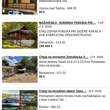
zrekonštruovaná cha ...
Vranov nad Topľou - 094 05
60 €
MAĎARSKO - RODINNÁ POHODA PRI ...
-
TOP
-
[7.8. 2026]
EXKLUZÍVNA PONUKA PRI JAZERE RAKACA –
DVE KOMPLETNE ZREKONŠTRUOVA ...
Zahraničie - 123 45
199 900 €
Chata na prenajom Zemplinska S ...
- [7.8. 2026]
Voľne termíny Salaš 16.8-21.8 23.8-xx Ponúkame
Vám na prenájo ...
Michalovce - 071 01
99 €
Chata na prenájom oblasť Sigor ...
- [6.8. 2026]
Prenajmem útulnú horskú chatu nachádzajúcu sa
v lese v pohorí Slá ...
Prešov - 082 52