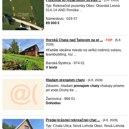
Pozemok pri lyžiarskom stredis ...
- [5.8. 2026]
Typ: Rekreačné pozemky Obec: Oravská Lesná
014-14-AND Ponúka ...
Námestovo - 029 57
89 000 €
Horská Chata nad Tajovom na pr ...
-
TOP
- [5.8.
2026]
Hľadáte ideálne miesto na veľkú rodinnú oslavu,
teambuilding, roz ...
Banská Bystrica - 974 01
V texte
Hladam prenajom chaty
- [4.8. 2026]
Zdravim...hladam
prenajom
chaty
chalupy priamo
pri vode.Druhy tre ...
Žarnovica - 968 01
Dohodou
Predaj krásnej rekreačnej chat ...
- [4.8. 2026]
Typ: Chata Ulica: Nová Lehota Obec: Nová Lehota