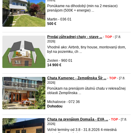
2026]
Ponúkame na dlhodobý (min na 2 mesiace)
prenájom (500€ + energie) ...
Martin - 036 01
500 €
Predaj záhradnej chaty - stave ...
-
TOP
- [7.8.
2026]
Vhodné ako: Airbnb, tiny house, montovaný dom,
byt na pozemku, ch ...
Zvolen - 960 01
14 900 €
Chata Kamenec - Zemplínska Šír ...
-
TOP
- [7.8.
2026]
Ponúkam na prenájom útulnú chatu v rekreačnej
oblasti Zemplínska ...
Michalovce - 072 36
Dohodou
Chata na prenájom Domaša - EVA ...
-
TOP
- [7.8.
2026]
Voľné termíny od 3.8 - 31.8.2026 4-miestná