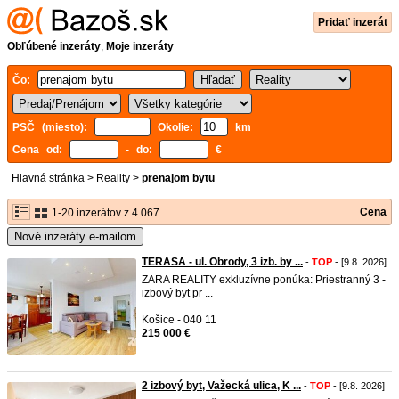
Pridať inzerát
Obľúbené inzeráty
,
Moje inzeráty
Čo:
PSČ (miesto):
Okolie:
km
Cena od:
- do:
€
Hlavná stránka
>
Reality
>
prenajom bytu
Cena
1-20 inzerátov z 4 067
Nové inzeráty e-mailom
TERASA - ul. Obrody, 3 izb. by ...
-
TOP
- [9.8. 2026]
ZARA REALITY exkluzívne ponúka: Priestranný 3 -
izbový byt pr ...
Košice - 040 11
215 000 €
2 izbový byt, Važecká ulica, K ...
-
TOP
- [9.8. 2026]