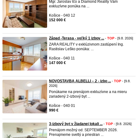
Mgr. Jaroslav Ičo a Diamond Reality Vám
exkluzívne ponúka na ...
Košice - 040 12
152 000 €
Západ -Terasa - veľký 1 izbov ...
-
TOP
- [9.8. 2026]
ZARA REALITY v exklúzivnom zastúpení Ing.
Rastislav Leško ponúka: ...
Košice - 040 11
147 000 €
NOVOSTAVBA ALBELLI – 2 - izbo ...
-
TOP
- [9.8.
2026]
Ponúkame na prenájom exkluzívne a na mieru
zariadený 2-izbový byt ...
Košice - 040 01
990 €
3-izbový byt v žiadanej lokali ...
-
TOP
- [9.8. 2026]
Prenájom možný od: SEPTEMBER 2026.
Prenajmeme svetlý a priestran ...