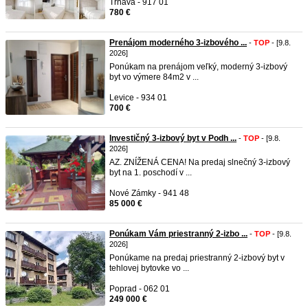
Trnava - 917 01
780 €
Prenájom moderného 3-izbového ...
-
TOP
- [9.8.
2026]
Ponúkam na prenájom veľký, moderný 3-izbový
byt vo výmere 84m2 v ...
Levice - 934 01
700 €
Investičný 3-izbový byt v Podh ...
-
TOP
- [9.8.
2026]
AZ. ZNÍŽENÁ CENA! Na predaj slnečný 3-izbový
byt na 1. poschodí v ...
Nové Zámky - 941 48
85 000 €
Ponúkam Vám priestranný 2-izbo ...
-
TOP
- [9.8.
2026]
Ponúkame na predaj priestranný 2-izbový byt v
tehlovej bytovke vo ...
Poprad - 062 01
249 000 €