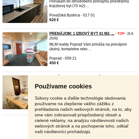
Ponúkam do dlhodobého prenájmu priestranný
trojizbový byt (70 m2) ...
Považská Bystrica - 017 01
620 €
PRENÁJOM: 1 IZBOVÝ BYT 41 M2, ...
-
TOP
- [9.8.
2026]
MLM reality Poprad Vám prináša na prenájom
útulný, kompletne reko ...
Poprad - 059 21
450 €
Prenájom 2,5i bytu Chrenová – ...
-
TOP
- [9.8.
2026]
Používame cookies
AKTUÁLNE Prenajmem 2,5-izbový byt v Nitre –
Chrenová, ideálny p ...
Súbory cookie a ďalšie technológie sledovania
Nitra - 949 01
používame na zlepšenie vášho zážitku z
695 €
prehliadania našich webových stránok, na to, aby
sme vám zobrazovali prispôsobený obsah a
cielené reklamy, na analýzu návštevnosti našich
Stránka:
1
2
3
Ďalšia
webových stránok a na pochopenie toho, odkiaľ
naši návštevníci prichádzajú.