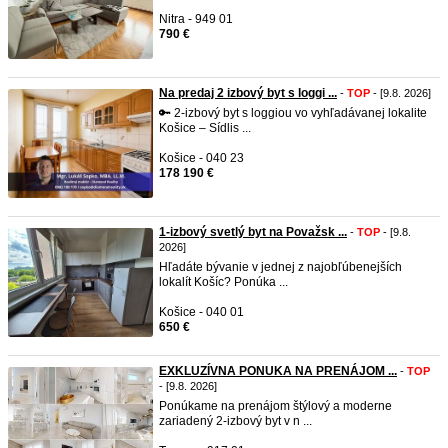
Nitra - 949 01
790 €
Na predaj 2 izbový byt s loggi ...
-
TOP
- [9.8. 2026]
🔑 2-izbový byt s loggiou vo vyhľadávanej lokalite
Košice – Sídlis ...
Košice - 040 23
178 190 €
1-izbový svetlý byt na Považsk ...
-
TOP
- [9.8.
2026]
Hľadáte bývanie v jednej z najobľúbenejších
lokalít Košíc? Ponúka ...
Košice - 040 01
650 €
EXKLUZÍVNA PONUKA NA PRENÁJOM ...
-
TOP
- [9.8. 2026]
Ponúkame na prenájom štýlový a moderne
zariadený 2-izbový byt v n ...