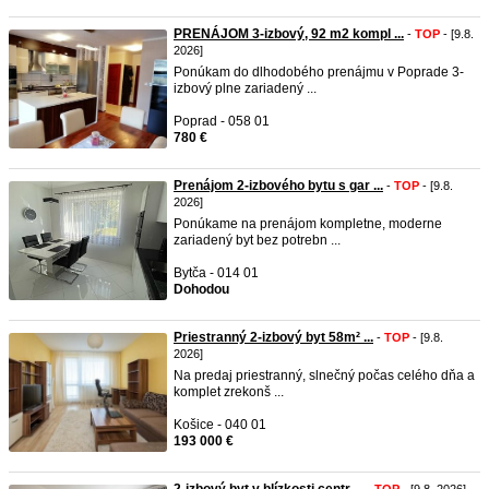
PRENÁJOM 3-izbový, 92 m2 kompl ...
-
TOP
- [9.8.
2026]
Ponúkam do dlhodobého prenájmu v Poprade 3-
izbový plne zariadený ...
Poprad - 058 01
780 €
Prenájom 2-izbového bytu s gar ...
-
TOP
- [9.8.
2026]
Ponúkame na prenájom kompletne, moderne
zariadený byt bez potrebn ...
Bytča - 014 01
Dohodou
Priestranný 2-izbový byt 58m² ...
-
TOP
- [9.8.
2026]
Na predaj priestranný, slnečný počas celého dňa a
komplet zrekonš ...
Košice - 040 01
193 000 €