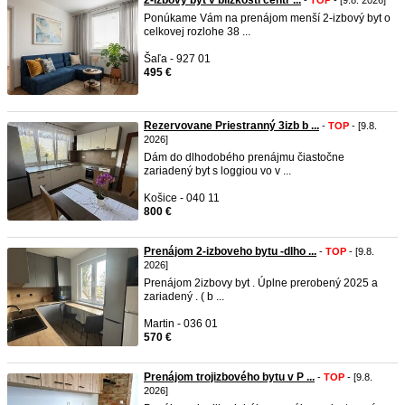
2-izbový byt v blízkosti centr ...
-
TOP
- [9.8. 2026]
Ponúkame Vám na prenájom menší 2-izbový byt o
celkovej rozlohe 38 ...
Šaľa - 927 01
495 €
Rezervovane Priestranný 3izb b ...
-
TOP
- [9.8.
2026]
Dám do dlhodobého prenájmu čiastočne
zariadený byt s loggiou vo v ...
Košice - 040 11
800 €
Prenájom 2-izboveho bytu -dlho ...
-
TOP
- [9.8.
2026]
Prenájom 2izbovy byt . Úplne prerobený 2025 a
zariadený . ( b ...
Martin - 036 01
570 €
Prenájom trojizbového bytu v P ...
-
TOP
- [9.8.
2026]