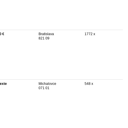
0 €
Bratislava
1772 x
821 09
texte
Michalovce
548 x
071 01