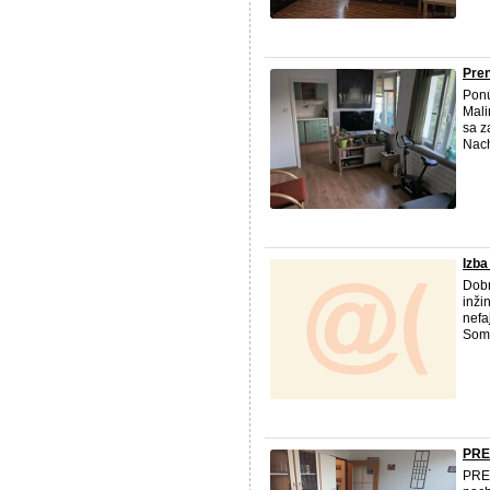
Pren
Pon
Mali
sa z
Nach
Izba
Dobr
inži
nefa
Som 
PRE
PR