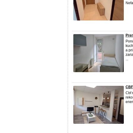
Nefa
Pren
Ponú
kuch
a pr
zari
...
CBF-
Cbf 
reko
ener