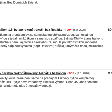
jčiar, Bez Domácich Zvierat.
ájom 1,5i byt po rekonštrukcii - bez Realitky
80
-
TOP
- [6.8. 2026]
kam na prenájom byt so samostatnou obývacou izbou, samostatnou
yňou s jedálnym kútikom a s menšou spálňou. Byt má 45m² vrátane balkónu
islúcha k nemu aj pivnica s rozlohou 3,5m². Je po rekonštrukcii, moderne
adený s úplnou výbavou (napr.: televízor, práčka, umývačka riadu, mikrovlnka
 čerstvo zrekonštruovaný 1-izbák s balkónom
V 
-
TOP
- [6.8. 2026]
reality- exkluzívne ponúkame na prenájom
1
izbový byt po kompletnej
nštrukcii. Byt je novo zariadený. Sídlisko východ. Cena 450/mes. vrátane
gií a internetu plus 2-mesačný depozit.