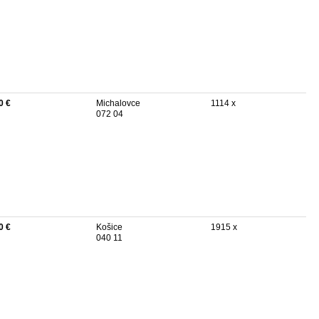
0 €
Michalovce
1114 x
072 04
0 €
Košice
1915 x
040 11