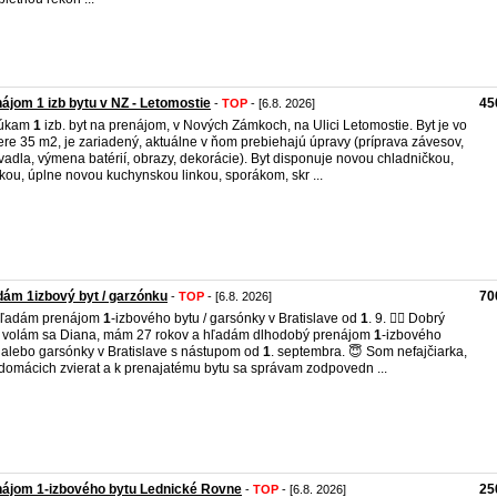
ájom 1 izb bytu v NZ - Letomostie
45
-
TOP
- [6.8. 2026]
úkam
1
izb. byt na prenájom, v Nových Zámkoch, na Ulici Letomostie. Byt je vo
re 35 m2, je zariadený, aktuálne v ňom prebiehajú úpravy (príprava závesov,
adla, výmena batérií, obrazy, dekorácie). Byt disponuje novou chladničkou,
kou, úplne novou kuchynskou linkou, sporákom, skr ...
ám 1izbový byt / garzónku
70
-
TOP
- [6.8. 2026]
Hľadám prenájom
1
-izbového bytu / garsónky v Bratislave od
1
. 9. 🖐🏻 Dobrý
 volám sa Diana, mám 27 rokov a hľadám dlhodobý prenájom
1
-izbového
 alebo garsónky v Bratislave s nástupom od
1
. septembra. 😇 Som nefajčiarka,
domácich zvierat a k prenajatému bytu sa správam zodpovedn ...
ájom 1-izbového bytu Lednické Rovne
25
-
TOP
- [6.8. 2026]