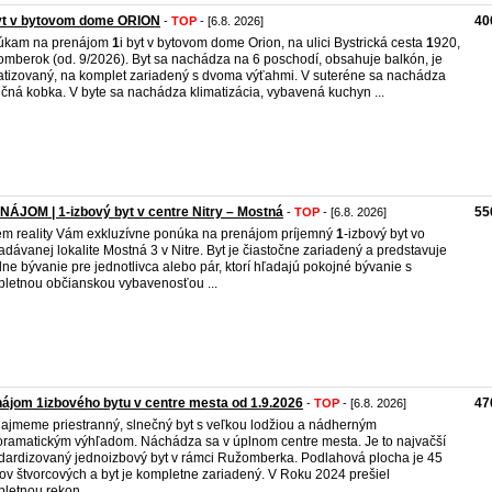
byt v bytovom dome ORION
40
-
TOP
- [6.8. 2026]
úkam na prenájom
1
i byt v bytovom dome Orion, na ulici Bystrická cesta
1
920,
mberok (od. 9/2026). Byt sa nachádza na 6 poschodí, obsahuje balkón, je
atizovaný, na komplet zariadený s dvoma výťahmi. V suteréne sa nachádza
ičná kobka. V byte sa nachádza klimatizácia, vybavená kuchyn ...
ÁJOM | 1-izbový byt v centre Nitry – Mostná
55
-
TOP
- [6.8. 2026]
em reality Vám exkluzívne ponúka na prenájom príjemný
1
-izbový byt vo
adávanej lokalite Mostná 3 v Nitre. Byt je čiastočne zariadený a predstavuje
lne bývanie pre jednotlivca alebo pár, ktorí hľadajú pokojné bývanie s
letnou občianskou vybavenosťou ...
ájom 1izbového bytu v centre mesta od 1.9.2026
47
-
TOP
- [6.8. 2026]
ajmeme priestranný, slnečný byt s veľkou lodžiou a nádherným
ramatickým výhľadom. Náchádza sa v úplnom centre mesta. Je to najvačší
dardizovaný jednoizbový byt v rámci Ružomberka. Podlahová plocha je 45
ov štvorcových a byt je kompletne zariadený. V Roku 2024 prešiel
letnou rekon ...