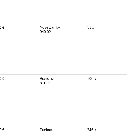
0 €
Nové Zámky
51 x
940 02
0 €
Bratislava
100 x
811 09
0 €
Púchov
746 x