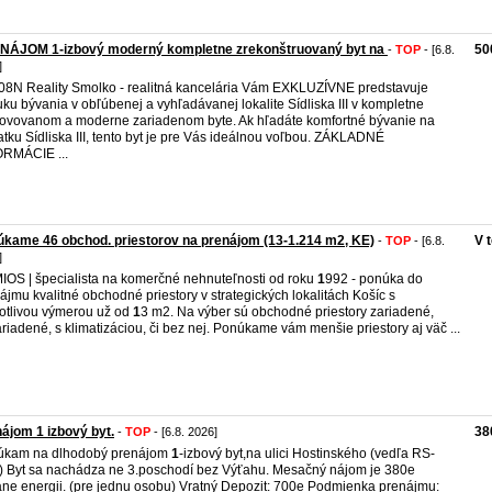
NÁJOM 1-izbový moderný kompletne zrekonštruovaný byt na
50
-
TOP
- [6.8.
]
8N Reality Smolko - realitná kancelária Vám EXKLUZÍVNE predstavuje
ku bývania v obľúbenej a vyhľadávanej lokalite Sídliska III v kompletne
ovovanom a moderne zariadenom byte. Ak hľadáte komfortné bývanie na
atku Sídliska III, tento byt je pre Vás ideálnou voľbou. ZÁKLADNÉ
RMÁCIE ...
kame 46 obchod. priestorov na prenájom (13-1.214 m2, KE)
V 
-
TOP
- [6.8.
]
OS | špecialista na komerčné nehnuteľnosti od roku
1
992 - ponúka do
ájmu kvalitné obchodné priestory v strategických lokalitách Košíc s
otlivou výmerou už od
1
3 m2. Na výber sú obchodné priestory zariadené,
riadené, s klimatizáciou, či bez nej. Ponúkame vám menšie priestory aj väč ...
ájom 1 izbový byt.
38
-
TOP
- [6.8. 2026]
úkam na dlhodobý prenájom
1
-izbový byt,na ulici Hostinského (vedľa RS-
 Byt sa nachádza ne 3.poschodí bez Výťahu. Mesačný nájom je 380e
ane energii. (pre jednu osobu) Vratný Depozit: 700e Podmienka prenájmu: