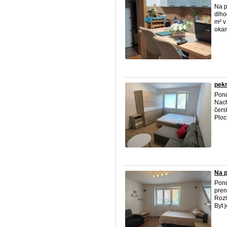
Na 
dlho
m² v
okam
pekn
Pon
Nach
čers
Ploc
Na p
Pon
pren
Rozl
Byt 