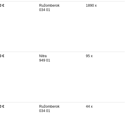
0 €
Ružomberok
1890 x
034 01
0 €
Nitra
95 x
949 01
0 €
Ružomberok
44 x
034 01