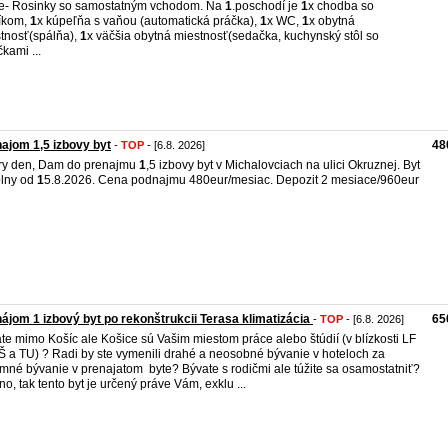
ne- Rosinky so samostatným vchodom. Na
1
.poschodí je
1
x chodba so
íkom,
1
x kúpeľňa s vaňou (automatická práčka),
1
x WC,
1
x obytná
tnosť(spálňa),
1
x väčšia obytná miestnosť(sedačka, kuchynský stôl so
čkami ...
ajom 1,5 izbovy byt
48
-
TOP
- [6.8. 2026]
ry den, Dam do prenajmu
1
,5 izbovy byt v Michalovciach na ulici Okruznej. Byt
olny od
1
5.8.2026. Cena podnajmu 480eur/mesiac. Depozit 2 mesiace/960eur
ájom 1 izbový byt po rekonštrukcii Terasa klimatizácia
65
-
TOP
- [6.8. 2026]
te mimo Košíc ale Košice sú Vašim miestom práce alebo štúdií (v blízkosti LF
 a TU) ? Radi by ste vymenili drahé a neosobné bývanie v hoteloch za
emné bývanie v prenajatom byte? Bývate s rodičmi ale túžite sa osamostatniť?
no, tak tento byt je určený práve Vám, exklu ...