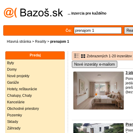
... inzercia pre každého
Čo:
Hlavná stránka
>
Reality
>
prenajom 1
Predaj
Zobrazených 1-20 inzerátov 
Byty
Nové inzeráty e-mailom
Domy
3 iz
Nové projekty
Ponú
Garáže
jedá
preš
Hotely, reštaurácie
(bez
Chalupy, Chaty
Kancelárie
Obchodné priestory
Pozemky
Sklady
Pre
Záhrady
Pre