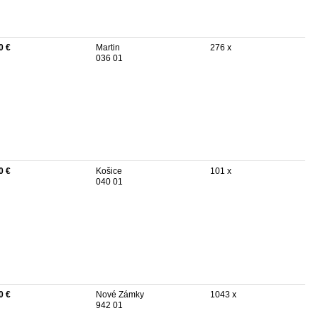
0 €
Martin
276 x
036 01
0 €
Košice
101 x
040 01
0 €
Nové Zámky
1043 x
942 01