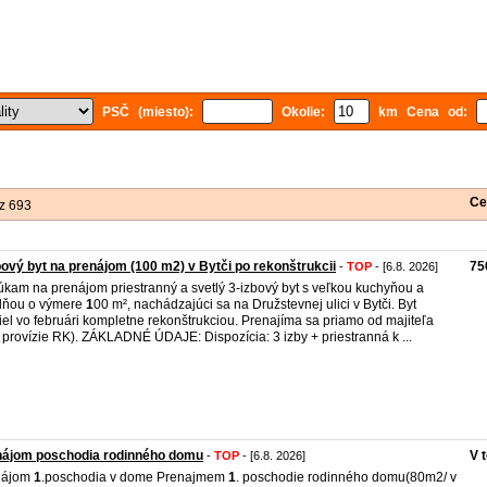
PSČ (miesto):
Okolie:
km Cena od:
Ce
z 693
bový byt na prenájom (100 m2) v Bytči po rekonštrukcii
75
-
TOP
- [6.8. 2026]
kam na prenájom priestranný a svetlý 3-izbový byt s veľkou kuchyňou a
lňou o výmere
1
00 m², nachádzajúci sa na Družstevnej ulici v Bytči. Byt
iel vo februári kompletne rekonštrukciou. Prenajíma sa priamo od majiteľa
 provízie RK). ZÁKLADNÉ ÚDAJE: Dispozícia: 3 izby + priestranná k ...
nájom poschodia rodinného domu
V 
-
TOP
- [6.8. 2026]
nájom
1
.poschodia v dome Prenajmem
1
. poschodie rodinného domu(80m2/ v