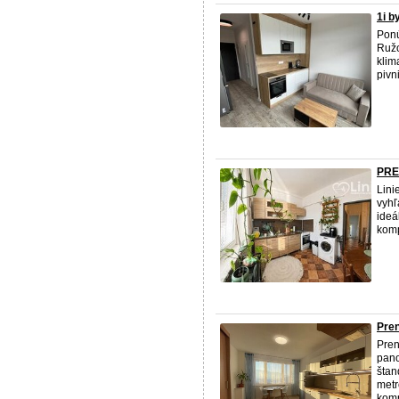
1i 
Pon
Ružo
klim
pivn
PREN
Lini
vyhľ
ideá
komp
Pren
Pren
pano
štan
metr
komp