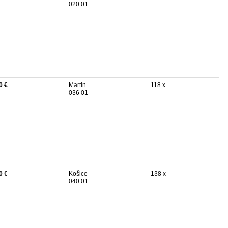
020 01
0 €
Martin
118 x
036 01
0 €
Košice
138 x
040 01