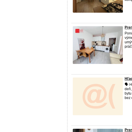
Pren
Pon
výme
umýv
práč
Hľad
🗣️ 
deň,
bytu
bez 
Pren