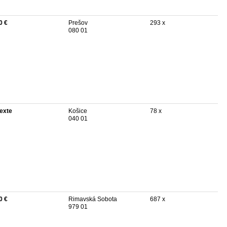
0 €
Prešov
293 x
080 01
texte
Košice
78 x
040 01
0 €
Rimavská Sobota
687 x
979 01