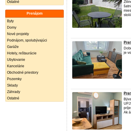
Ostatné
Žili
šatn
mies
Prenájom
stoli
Byty
Domy
Nové projekty
Podnájom, spolubývajúci
Pren
Garáže
Dob
je v
Hotely, reštaurácie
Ubytovanie
Kancelárie
Obchodné priestory
Pozemky
Sklady
Záhrady
Pren
Ostatné
Býva
UPJŠ
príj
Ak á