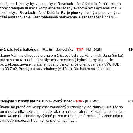
prenájom:
1
-izbový byt v Lednických Rovniach – časť Kolónia Ponúkame na
dobý prenájom útulný a kompletne zariadený
1
-izbový byt s výmerou cca 39
 Lednických Rovniach – časť Kolónia. Byt je plne vybavený a pripravený na
žité nasťahovanie. Bezproblémové parkovanie je zabezpečené priam ...
ý 1-izb. byt s balkónom - Martin - Jahodníky
41
-
TOP
- [6.8. 2026]
úkame Vám na dlhodobý prenájom
1
-izbový byt s balkónom (Ul. Jána Šimka).
ádza sa na 4. poschodí zo štyroch v zateplenej bytovke s výťahom. Je
tvo zrekonštruovaný, vrátane nového balkóna. Je orientovaný na VÝCHOD.
ha 33,7m2. Prenajíma sa zariadený (viď foto). Nachádza sa kúsok od ...
renájom 1 izbový byt na Juhu - Voľný ihned
65
-
TOP
- [6.8. 2026]
úkame na prenájom kompletne zariadený
1
-izbový byt na sídlisku Juh. Byt sa
ajíma so všetkým zariadením tak, ako je na fotografiách. Základné informácie:
oha: 40 m² Poschodie: vyvýšené prízemie Energie sú zahrnuté v cene nájmu
je ihneď k dispozícii Podmienky prenájmu: Plat ...