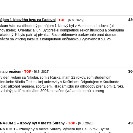
ájom 1 izbového bytu na Ľadovni
43
-
TOP
- [6.8. 2026]
úkam Vám na dlhodobý prenájom
1
-izbový byt v Martine na Ľadovni (ul.
novského). Orientácia juh. Byt prešiel kompletnou rekonštrukciou a prenajíma
ariadený. K bytu patrí aj pivnica. Bezproblémové parkovanie pred domom.
ádza sa v tichej lokalite s kompletnou občianskou vybavenosťou. Vo ...
 na prenájom
30
-
TOP
- [6.8. 2026]
ý deň, volám sa Nikolai, som s Ruská, mám 22 rokov, som študentom
nierskeho štúdia Technickej univerzity v Košiciach. Brigadujem v Kauflande,
jčiar, alkohol nepijem, športujem. Hľadám izbu na dlhodobý prenájom (
1
rok).
zdatný platiť maximálne 300€ mesačne (vrátane internú a energ ...
NÁJOM 1 – izbový byt v meste Šurany.
45
-
TOP
- [6.8. 2026]
ENÁJOM
1
– izbový byt v meste Šurany. Výmera bytu je 35 m2. Byt sa