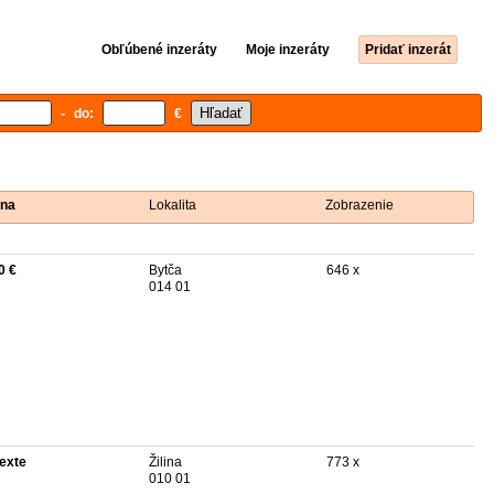
Obľúbené inzeráty
Moje inzeráty
Pridať inzerát
- do:
€
na
Lokalita
Zobrazenie
0 €
Bytča
646 x
014 01
texte
Žilina
773 x
010 01