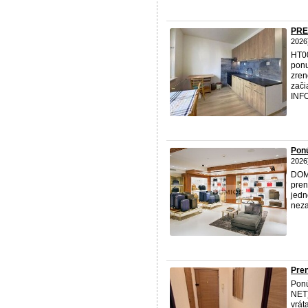
PRE
2026
HT00
ponu
zren
zači
INFO
Ponú
2026
DOMI
pren
jedn
neza
Pren
Pon
NET)
vrát