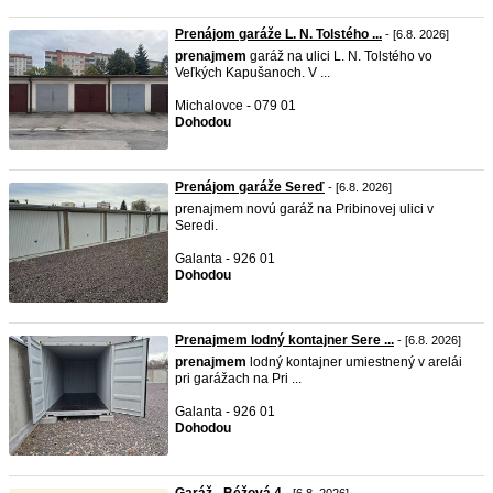
Prenájom garáže L. N. Tolstého ...
- [6.8. 2026]
prenajmem
garáž na ulici L. N. Tolstého vo
Veľkých Kapušanoch. V ...
Michalovce - 079 01
Dohodou
Prenájom garáže Sereď
- [6.8. 2026]
prenajmem novú garáž na Pribinovej ulici v
Seredi.
Galanta - 926 01
Dohodou
Prenajmem lodný kontajner Sere ...
- [6.8. 2026]
prenajmem
lodný kontajner umiestnený v arelái
pri garážach na Pri ...
Galanta - 926 01
Dohodou