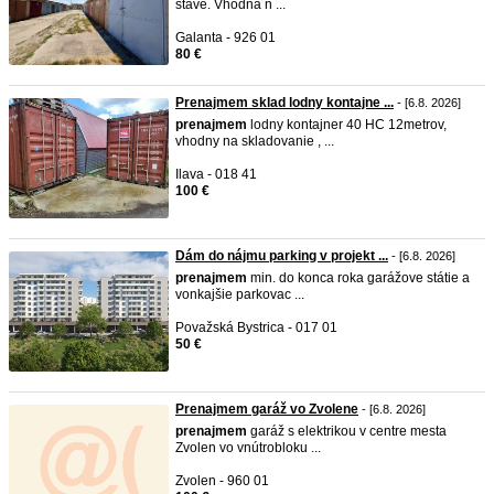
stave. Vhodná n ...
Galanta - 926 01
80 €
Prenajmem sklad lodny kontajne ...
- [6.8. 2026]
prenajmem
lodny kontajner 40 HC 12metrov,
vhodny na skladovanie , ...
Ilava - 018 41
100 €
Dám do nájmu parking v projekt ...
- [6.8. 2026]
prenajmem
min. do konca roka garážove státie a
vonkajšie parkovac ...
Považská Bystrica - 017 01
50 €
Prenajmem garáž vo Zvolene
- [6.8. 2026]
prenajmem
garáž s elektrikou v centre mesta
Zvolen vo vnútrobloku ...
Zvolen - 960 01