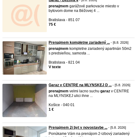
Garáž - Béžová 4
- [6.8. 2026]
prenajmem
garážové parkovacie miesto v
bytovom dome na Béžovej 4 ...
Bratislava - 851 07
75 €
Prenajmem kompletne zariadený ...
- [6.8. 2026]
prenajmem
kompletne zariadený apartmán 50m2
s predsieňou, samosta ...
Bratislava - 821 04
V texte
Garaz v CENTRE na MLYNSKEJ D ...
- [5.8. 2026]
prenajmem
velmi lacno suchu
garaz
v CENTRE
na MLYNSKEJ ulici ihne ...
Košice - 040 01
1 €
Prenajmem 2i byt v novostavbe ...
- [5.8. 2026]
Ponúkame Vám na prenájom 2-izbový zariadený