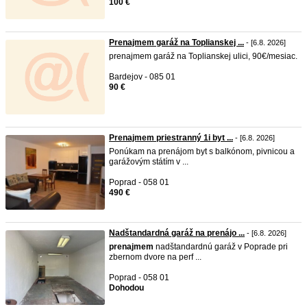
100 €
Prenajmem garáž na Toplianskej ...
- [6.8. 2026]
prenajmem garáž na Toplianskej ulici, 90€/mesiac.
Bardejov - 085 01
90 €
Prenajmem priestranný 1i byt ...
- [6.8. 2026]
Ponúkam na prenájom byt s balkónom, pivnicou a
garážovým státím v ...
Poprad - 058 01
490 €
Nadštandardná garáž na prenájo ...
- [6.8. 2026]
prenajmem
nadštandardnú garáž v Poprade pri
zbernom dvore na perf ...
Poprad - 058 01
Dohodou