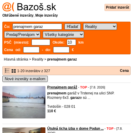
Pridať inzerát
Obľúbené inzeráty
,
Moje inzeráty
Čo:
PSČ (miesto):
Okolie:
km
Cena od:
- do:
€
Hlavná stránka
>
Reality
>
prenajmem garaz
Cena
1-20 inzerátov z 327
Nové inzeráty e-mailom
Prenajmem garáž
-
TOP
- [7.8. 2026]
prenajmem
garáž v Trstenej na ulici SNP.
Rozmery 6x3.
garaz
e sú ...
Tvrdošín - 028 01
110 €
Útulná ticha izba v dome Podun ...
-
TOP
- [7.8.