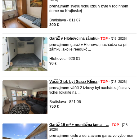
2026]
prenajmem
svetlu tichu izbu v byte v rodinnom
dome na Krajinskej ...
Bratislava - 811 07
300 €
Garáž v Hlohovci na zámku
-
TOP
- [7.8. 2026]
prenajmem
garáž v Hlohovci, nachádza sa pri
zámku, ako je reedukč ...
Hlohovec - 920 01
90 €
Väčší 2 izb byt Garaz Klíma
-
TOP
- [7.8. 2026]
prenajmem
väčší 2 izbový byt nachádzajúc sa v
tichej lokalite na ...
Bratislava - 821 06
750 €
Garáž 19 m² + montážna jama – ...
-
TOP
- [7.8.
2026]
prenajmem
čistú a udržiavanú garáž vo výbornom