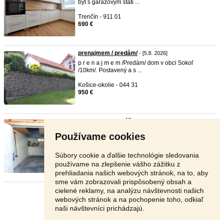
byt s garážovým státi ...
Trenčín - 911 01
690 €
prenajmem / predám/
- [5.8. 2026]
p r e n a j m e m /Predám/ dom v obci Sokoľ
/10km/. Postavený a s ...
Košice-okolie - 044 31
950 €
Prenajmeme garáž pri Olympii v ...
- [5.8. 2026]
prenajmem
e garáž hneď pri Olympii v Poprade.
Používame cookies
Má el. zásuvky, osve ...
Poprad - 058 01
Súbory cookie a ďalšie technológie sledovania
Dohodou
používame na zlepšenie vášho zážitku z
prehliadania našich webových stránok, na to, aby
sme vám zobrazovali prispôsobený obsah a
cielené reklamy, na analýzu návštevnosti našich
Stránka:
1
2
3
Ďalšia
webových stránok a na pochopenie toho, odkiaľ
naši návštevníci prichádzajú.