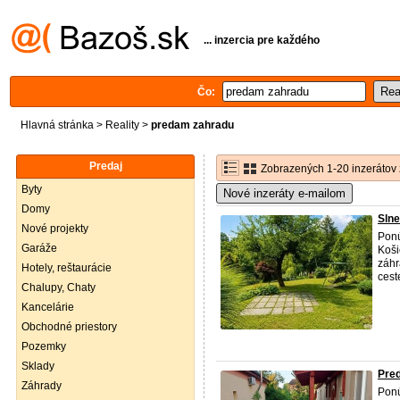
... inzercia pre každého
Čo:
Hlavná stránka
>
Reality
>
predam zahradu
Predaj
Zobrazených 1-20 inzerátov 
Byty
Nové inzeráty e-mailom
Domy
Slne
Nové projekty
Ponú
Garáže
Koši
záhr
Hotely, reštaurácie
cest
Chalupy, Chaty
Kancelárie
Obchodné priestory
Pozemky
Sklady
Pre
Záhrady
Ponú