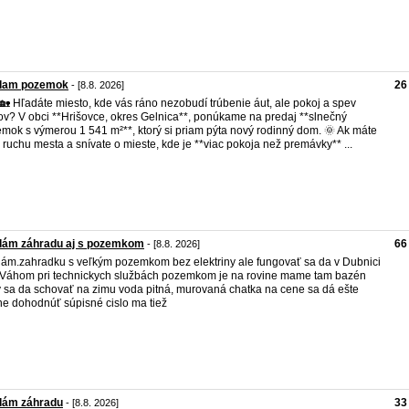
dam pozemok
26
- [8.8. 2026]
🏡 Hľadáte miesto, kde vás ráno nezobudí trúbenie áut, ale pokoj a spev
ov? V obci **Hrišovce, okres Gelnica**, ponúkame na predaj **slnečný
mok s výmerou 1 541 m²**, ktorý si priam pýta nový rodinný dom. 🌞 Ak máte
 ruchu mesta a snívate o mieste, kde je **viac pokoja než premávky** ...
dám záhradu aj s pozemkom
66
- [8.8. 2026]
ám.zahradku s veľkým pozemkom bez elektriny ale fungovať sa da v Dubnici
Váhom pri technickych službách pozemkom je na rovine mame tam bazén
ý sa da schovať na zimu voda pitná, murovaná chatka na cene sa dá ešte
ne dohodnúť súpisné cislo ma tiež
dám záhradu
33
- [8.8. 2026]