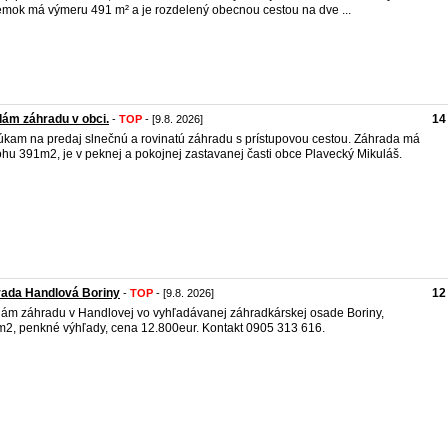
mok má výmeru 491 m² a je rozdelený obecnou cestou na dve ...
ám záhradu v obci.
14
-
TOP
- [9.8. 2026]
kam na predaj slnečnú a rovinatú záhradu s prístupovou cestou. Záhrada má
ohu 391m2, je v peknej a pokojnej zastavanej časti obce Plavecký Mikuláš.
rada Handlová Boriny
12
-
TOP
- [9.8. 2026]
ám záhradu v Handlovej vo vyhľadávanej záhradkárskej osade Boriny,
2, penkné výhľady, cena 12.800eur. Kontakt 0905 313 616.