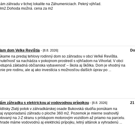
ám záhradu v tichej lokalite na Záhumeniciach. Pekný výhľad.
0m2.Dohoda možná. cena za m2
dam dom Velke Revištia
Do
- [8.8. 2026]
kame na predaj tehlovy rodinný dom so záhradou v obci Veľké Revištia.
uteľnosť sa nachádza v pokojnom prostredí s výhľadom na Vihorlat. V obci
ostupná základná občianska vybavenosť – škola aj škôlka. Dom je vhodný na
nie pre rodinu, ale aj ako investícia s možnosťou ďalších úprav po ...
ám záhradku s elektrickou aj vodovodnou prípojkou
21
- [8.8. 2026]
ídlisky Zlatý potok v záhradkárskej osade Bukovská studňa ponúkam na
aj vysporiadanú záhradu o ploche 360 m2. Pozemok je mierne svahovitý
ntovaný na J-Z stranu s prístupom motorovým vozidlom až priamo na parcelu.
hrade máme vodovodnú aj elektrickú prípojku, letný altánok a vyhradenú ...