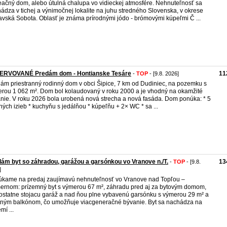
eačný dom, alebo útulná chalupa vo vidieckej atmosfére. Nehnuteľnosť sa
ádza v tichej a výnimočnej lokalite na juhu stredného Slovenska, v okrese
vská Sobota. Oblasť je známa prírodnými jódo - brómovými kúpeľmi Č ...
ERVOVANÉ Predám dom - Hontianske Tesáre
11
-
TOP
- [9.8. 2026]
ám priestranný rodinný dom v obci Šipice, 7 km od Dudiniec, na pozemku s
rou 1 062 m². Dom bol kolaudovaný v roku 2000 a je vhodný na okamžité
nie. V roku 2026 bola urobená nová strecha a nová fasáda. Dom ponúka: * 5
ných izieb * kuchyňu s jedálňou * kúpeľňu + 2× WC * sa ...
ám byt so záhradou, garážou a garsónkou vo Vranove n./T.
13
-
TOP
- [9.8.
]
kame na predaj zaujímavú nehnuteľnosť vo Vranove nad Topľou –
rnom: prízemný byt s výmerou 67 m², záhradu pred aj za bytovým domom,
statne stojacu garáž a nad ňou plne vybavenú garsónku s výmerou 29 m² a
tným balkónom, čo umožňuje viacgeneračné bývanie. Byt sa nachádza na
mí ...