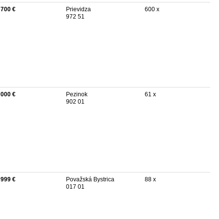
 700 €
Prievidza
600 x
972 51
 000 €
Pezinok
61 x
902 01
 999 €
Považská Bystrica
88 x
017 01