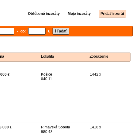
Obľúbené inzeráty
Moje inzeráty
Pridať inzerát
- do:
€
na
Lokalita
Zobrazenie
 000 €
Košice
1442 x
040 11
8 000 €
Rimavská Sobota
1418 x
980 43