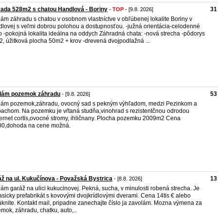
ada 528m2 s chatou Handlová - Boriny
31
-
TOP
- [9.8. 2026]
ám záhradu s chatou v osobnom vlastníctve v obľúbenej lokalite Boriny v
lovej s veľmi dobrou polohou a dostupnosťou. -južná orientácia-celodenné
o -pokojná lokalita ideálna na oddych Záhradná chata: -nová strecha -pôdorys
, úžitková plocha 50m2 + krov -drevená dvojpodlažná ...
dám pozemok záhradu
53
- [9.8. 2026]
ám pozemok,záhradu, ovocný sad s pekným výhľadom, medzi Pezinkom a
achom. Na pozemku je vŕtaná studňa,vinohrad s rezistentčnou odrodou
rnet cortis,ovocné stromy, ihličnany. Plocha pozemku 2009m2 Cena
00,dohoda na cene možná.
ž na ul. Kukučínova - Považská Bystrica
13
- [8.8. 2026]
ám garáž na ulici kukucinovej. Pekná, sucha, v minulosti robená strecha. Je
lasicky prefabrikát s kovovými dvojkrídlovými dverami. Cena 14tis € alebo
knite. Kontakt mail, pripadne zanechajte číslo ja zavolám. Mozna výmena za
mok, záhradu, chatku, auto,..