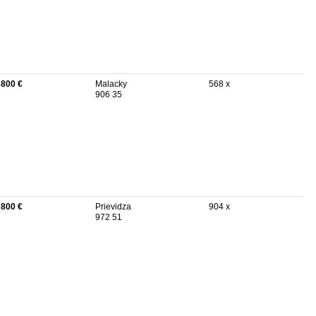
 800 €
Malacky
568 x
906 35
 800 €
Prievidza
904 x
972 51