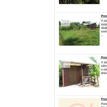
Pre
V zá
vysp
stud
rovi
...
Pred
V zá
záhr
o vý
drev
Pred
Ponú