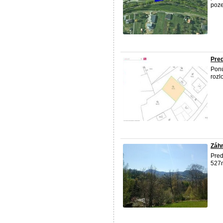
poze
Pred
Ponú
rozl
Záh
Pred
527m