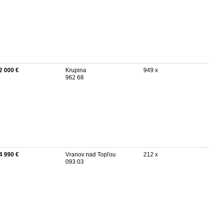
2 000 €
Krupina
949 x
962 68
4 990 €
Vranov nad Topľou
212 x
093 03