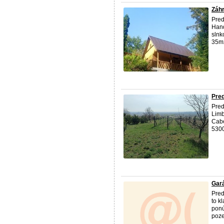
Záhr
Pred
Hand
slnk
35m2
Pre
Pred
Limb
Cabe
530
Gará
Pred
to k
ponú
poze