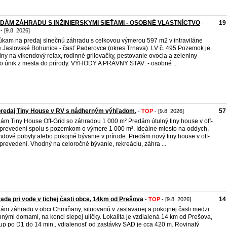
DÁM ZÁHRADU S INŽINIERSKYMI SIEŤAMI - OSOBNÉ VLASTNÍCTVO
19
-
- [9.8. 2026]
kam na predaj slnečnú záhradu s celkovou výmerou 597 m2 v intraviláne
 Jaslovské Bohunice - časť Paderovce (okres Trnava). LV č. 495 Pozemok je
lny na víkendový relax, rodinné grilovačky, pestovanie ovocia a zeleniny
o únik z mesta do prírody. VÝHODY A PRÁVNY STAV: - osobné ...
predaj Tiny House v RV s nádherným výhľadom.
57
-
TOP
- [9.8. 2026]
ám Tiny House Off-Grid so záhradou 1 000 m² Predám útulný tiny house v off-
 prevedení spolu s pozemkom o výmere 1 000 m². Ideálne miesto na oddych,
ndové pobyty alebo pokojné bývanie v prírode. Predám nový tiny house v off-
 prevedení. Vhodný na celoročné bývanie, rekreáciu, záhra ...
ada pri vode v tichej časti obce, 14km od Prešova
14
-
TOP
- [9.8. 2026]
ám záhradu v obci Chmiňany, situovanú v zastavanej a pokojnej časti medzi
nnými domami, na konci slepej uličky. Lokalita je vzdialená 14 km od Prešova,
tup po D1 do 14 min., vdialenosť od zastávky SAD je cca 420 m. Rovinatý