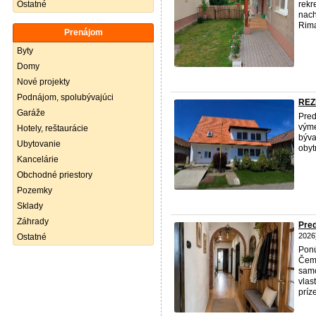
Ostatné
rekr
nach
Rima
Prenájom
Byty
Domy
Nové projekty
Podnájom, spolubývajúci
REZ
Garáže
Pred
výme
Hotely, reštaurácie
býva
Ubytovanie
obyt
Kancelárie
Obchodné priestory
Pozemky
Sklady
Záhrady
Pred
2026
Ostatné
Ponú
Čeme
samo
vlas
príze