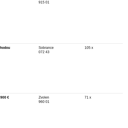
915 01
hodou
Sobrance
105 x
072 43
 900 €
Zvolen
71 x
960 01