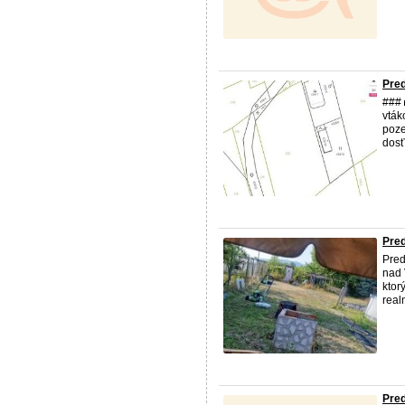
Pre
### 
vták
poze
dosť
Pre
Pred
nad 
ktor
real
Pre