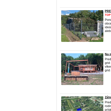
PRE
TOP
Ponú
obce
ideá
aleb
Na 
Pred
grid
víke
grid
Záhr
Pred
rodi
prís