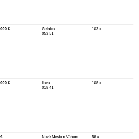
 000 €
Gelnica
103 x
053 51
 000 €
Ilava
108 x
018 41
 €
Nové Mesto n.Váhom
58 x