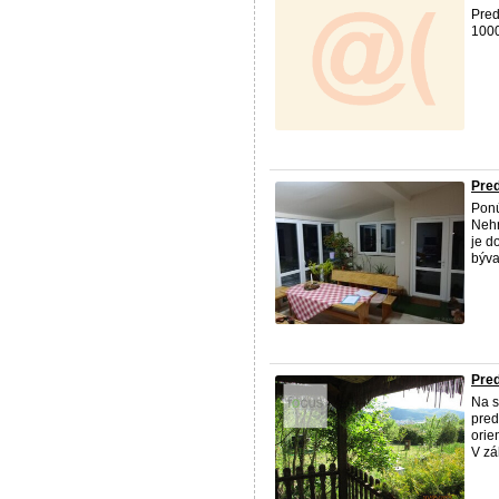
Pred
100
Pre
Ponú
Nehn
je d
býva
Pred
Na s
pred
orie
V zá