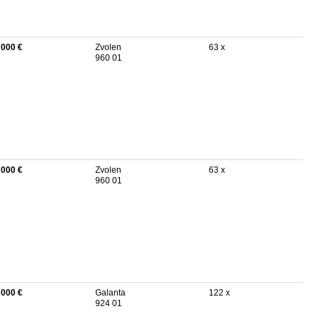
 000 €
Zvolen
63 x
960 01
 000 €
Zvolen
63 x
960 01
 000 €
Galanta
122 x
924 01