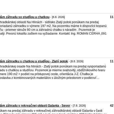
dám záhradu so studňou a chatkou
11
- [8.8. 2026]
hradkárskej oblasti Na Hlinách - sídlisko Zlatý potok ponúkam na predaj
oriadanú záhradku o výmere 197 m2. Na pozemku máme k dispozícii kopanú
ňu - priemer skruže 80 cm a záhradnú chatku s náradím . Pozemok je
natý. Presnú lokalitu zašlem na vyžiadanie. Kontakt: Ing. ROMAN CERHA ,091
ám záhradku s chatkou a studňou - Zlatý potok
11
- [8.8. 2026]
hradkárskej osade Na hlinách - Zlatý potok ponúkam na predaj vysporiadanú
adu s chatkou a studňou. Pozemok je mierne svahovitý, obdĺžnikového tvaru
mere 190 m2 + podiel na prístupovej ceste, orientácia J-Z. Chatka je
ostavba z kombinovaných materiálov s úložným priestorom v podkroví ...
ám záhradu v rekreačnej oblasti Galanta - Sever
42
- [7.8. 2026]
kam na predaj záhradu v rekreačnej záhradkárskej oblasti Galanta v časti