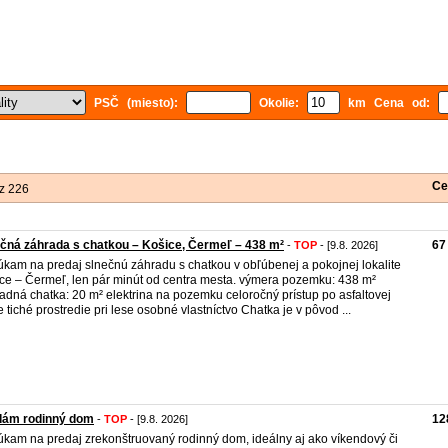
PSČ (miesto):
Okolie:
km Cena od:
Ce
z 226
čná záhrada s chatkou – Košice, Čermeľ – 438 m²
67
-
TOP
- [9.8. 2026]
kam na predaj slnečnú záhradu s chatkou v obľúbenej a pokojnej lokalite
ce – Čermeľ, len pár minút od centra mesta. výmera pozemku: 438 m²
adná chatka: 20 m² elektrina na pozemku celoročný prístup po asfaltovej
e tiché prostredie pri lese osobné vlastníctvo Chatka je v pôvod ...
dám rodinný dom
12
-
TOP
- [9.8. 2026]
kam na predaj zrekonštruovaný rodinný dom, ideálny aj ako víkendový či