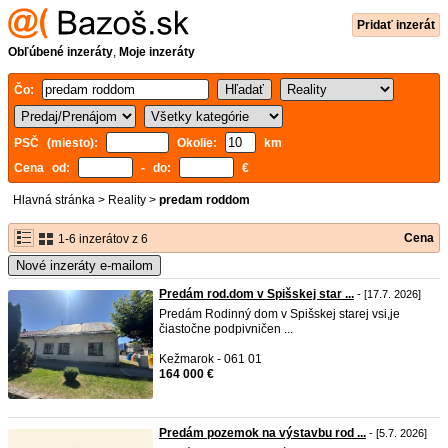
Pridať inzerát
Obľúbené inzeráty
,
Moje inzeráty
Čo:
PSČ (miesto):
Okolie:
km
Cena od:
- do:
€
Hlavná stránka
>
Reality
>
predam roddom
Cena
1-6 inzerátov z 6
Nové inzeráty e-mailom
Predám rod.dom v Spišskej star ...
- [17.7. 2026]
Predám Rodinný dom v Spišskej starej vsi,je
čiastočne podpivničen ...
Kežmarok - 061 01
164 000 €
Predám pozemok na výstavbu rod ...
- [5.7. 2026]