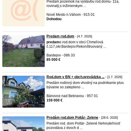
Predám pozemok na výstavbu rod.domu- 11a,
rovinatý,s inžinierskym ...
Nové Mesto n.Váhom - 915 01
Dohodou
Predam rod.dom
- [4.7. 2026]
predam
e rod.dom v obci Chmeľová
č.117,okr.Bardejov.Rekonštruovaný ...
Bardejov - 086 33
85 000 €
Rod.dom v BN + obch.prevádzka ...
- [1.7. 2026]
Predám rodinný dom vhodný na podnikanie plus
bývanie so zatepleno ...
Bánovce nad Bebravou - 957 01
159 000 €
Predám rod.dom Poltár- Zelene
- [28.6. 2026]
Predám rod. dom Poltár- Zelené Nehnuteľnosť
pozostáva z dvoch d ...