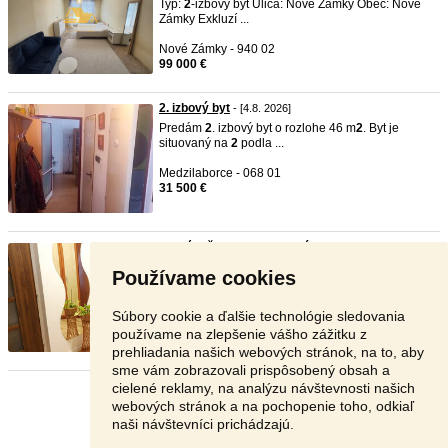
Typ:
2
-izbový byt Ulica: Nové Zámky Obec: Nové
Zámky Exkluzí ...
Nové Zámky - 940 02
99 000 €
2. izbový byt
- [4.8. 2026]
Predám
2
. izbový byt o rozlohe 46 m
2
. Byt je
situovaný na
2
podla ...
Medzilaborce - 068 01
31 500 €
Predám čerstvo obnovený 2-izbo ...
- [4.8. 2026]
Predám
2
-izbový byt na Vnútornej okružnej v
Používame cookies
Komárne. Byt je teraz ...
Komárno - 945 01
Súbory cookie a ďalšie technológie sledovania
115 000 €
používame na zlepšenie vášho zážitku z
prehliadania našich webových stránok, na to, aby
sme vám zobrazovali prispôsobený obsah a
cielené reklamy, na analýzu návštevnosti našich
Stránka:
1
2
3
Ďalšia
webových stránok a na pochopenie toho, odkiaľ
naši návštevníci prichádzajú.