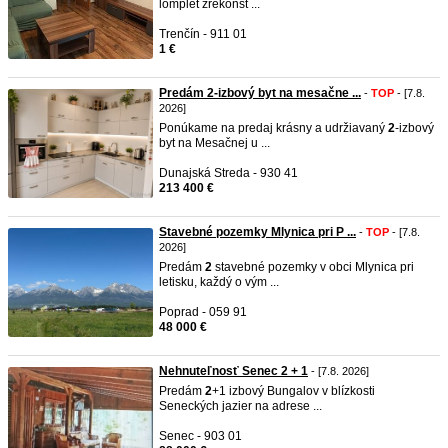
lomplet zrekonšt ...
Trenčín - 911 01
1 €
Predám 2-izbový byt na mesačne ...
-
TOP
- [7.8.
2026]
Ponúkame na predaj krásny a udržiavaný
2
-izbový
byt na Mesačnej u ...
Dunajská Streda - 930 41
213 400 €
Stavebné pozemky Mlynica pri P ...
-
TOP
- [7.8.
2026]
Predám
2
stavebné pozemky v obci Mlynica pri
letisku, každý o vým ...
Poprad - 059 91
48 000 €
Nehnuteľnosť Senec 2 + 1
- [7.8. 2026]
Predám
2
+1 izbový Bungalov v blízkosti
Seneckých jazier na adrese ...
Senec - 903 01