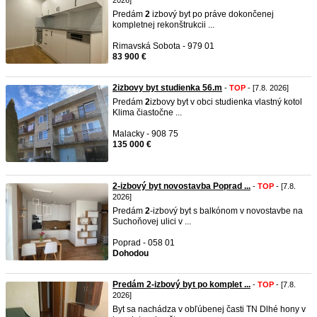
2026]
Predám
2
izbový byt po práve dokončenej
kompletnej rekonštrukcii ...
Rimavská Sobota - 979 01
83 900 €
2izbovy byt studienka 56.m
-
TOP
- [7.8. 2026]
Predám
2
izbovy byt v obci studienka vlastný kotol
Klima čiastočne ...
Malacky - 908 75
135 000 €
2-izbový byt novostavba Poprad ...
-
TOP
- [7.8.
2026]
Predám
2
-izbový byt s balkónom v novostavbe na
Suchoňovej ulici v ...
Poprad - 058 01
Dohodou
Predám 2-izbový byt po komplet ...
-
TOP
- [7.8.
2026]
Byt sa nachádza v obľúbenej časti TN Dlhé hony v