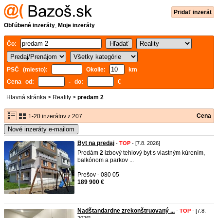
Pridať inzerát
Obľúbené inzeráty
,
Moje inzeráty
Čo:
PSČ (miesto):
Okolie:
km
Cena od:
- do:
€
Hlavná stránka
>
Reality
>
predam 2
Cena
1-20 inzerátov z 207
Nové inzeráty e-mailom
Byt na predaj
-
TOP
- [7.8. 2026]
Predám
2
izbový tehlový byt s vlastným kúrením,
balkónom a parkov ...
Prešov - 080 05
189 900 €
Nadštandardne zrekonštruovaný ...
-
TOP
- [7.8.