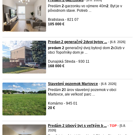
Predám 2-gazrzonku
- [6.8. 2026]
Predám
2
-garzonku vo výmere 40m
2
. Byt je v
pôvodnom stave. Potreb ...
Bratislava - 821 07
105 000 €
Predan 2 generačný 2dvoj bytov ...
- [6.8. 2026]
predam
2
generačný dvoj bytový dom
2
x3izb v
obci Topoľníky dom je ...
Dunajská Streda - 930 11
168 000 €
Stavebný pozemok Martovce
- [6.8. 2026]
Predám
2
0 árov stavebný pozemok v obci
Martovce, ale veľkosť parc ...
Komárno - 945 01
20 €
Predám 2 izbový byt s veľkým b ...
-
TOP
- [5.8.
2026]