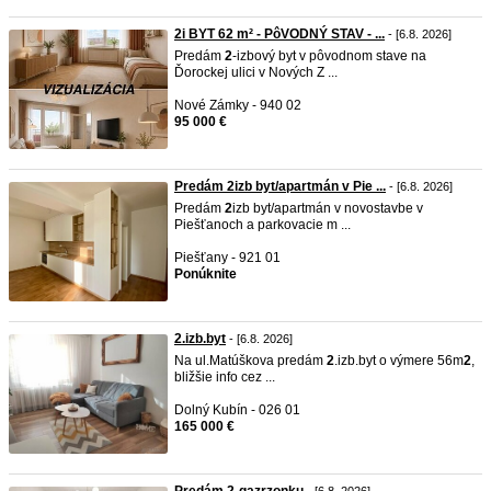
2i BYT 62 m² - PôVODNÝ STAV - ...
- [6.8. 2026]
Predám
2
-izbový byt v pôvodnom stave na
Ďorockej ulici v Nových Z ...
Nové Zámky - 940 02
95 000 €
Predám 2izb byt/apartmán v Pie ...
- [6.8. 2026]
Predám
2
izb byt/apartmán v novostavbe v
Piešťanoch a parkovacie m ...
Piešťany - 921 01
Ponúknite
2.izb.byt
- [6.8. 2026]
Na ul.Matúškova predám
2
.izb.byt o výmere 56m
2
,
bližšie info cez ...
Dolný Kubín - 026 01
165 000 €