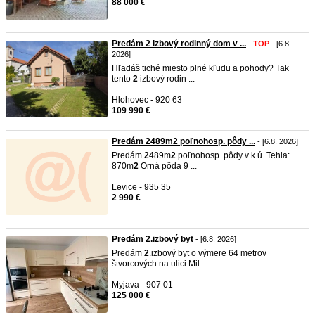
88 000 €
Predám 2 izbový rodinný dom v ...
-
TOP
- [6.8.
2026]
Hľadáš tiché miesto plné kľudu a pohody? Tak
tento
2
izbový rodin ...
Hlohovec - 920 63
109 990 €
Predám 2489m2 poľnohosp. pôdy ...
- [6.8. 2026]
Predám
2
489m
2
poľnohosp. pôdy v k.ú. Tehla:
870m
2
Orná pôda 9 ...
Levice - 935 35
2 990 €
Predám 2.izbový byt
- [6.8. 2026]
Predám
2
.izbový byt o výmere 64 metrov
štvorcových na ulici Mil ...
Myjava - 907 01
125 000 €