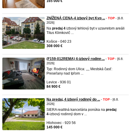
165 000 €
ZNÍŽENÁ CENA-4 izbový byt Kvp ...
-
TOP
- [6.8.
2026]
Na
predaj
4
izbový tehlový byt v uzavretom areáli
Titus Klimkovič ...
Košice - 040 23
308 000 €
(F159-012REMA) 4-izbový rodinn ...
-
TOP
- [6.8.
2026]
Typ: Rodinný dom Ulica: ,,,, Mestská časť:
Preseľany nad Ipľom ...
Levice - 936 01
84 900 €
Na predaj, 4 izbový rodinný do ...
-
TOP
- [6.8.
2026]
SIERA realitná kancelária ponúka na
predaj
4
‑izbový rodinný dom v ...
Hlohovec - 920 56
145 000 €