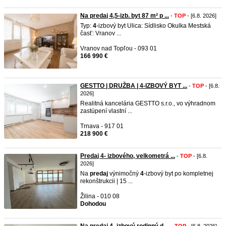
Na predaj 4,5-izb. byt 87 m² p ...
-
TOP
- [6.8. 2026]
Typ:
4
-izbový byt Ulica: Sídlisko Okulka Mestská
časť: Vranov ...
Vranov nad Topľou - 093 01
166 990 €
GESTTO | DRUŽBA | 4-IZBOVÝ BYT ...
-
TOP
- [6.8.
2026]
Realitná kancelária GESTTO s.r.o., vo výhradnom
zastúpení vlastní ...
Trnava - 917 01
218 900 €
Predaj 4- izbového, velkometrá ...
-
TOP
- [6.8.
2026]
Na
predaj
výnimočný
4
-izbový byt po kompletnej
rekonštrukcii | 15 ...
Žilina - 010 08
Dohodou