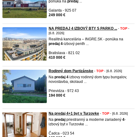
ponúka na
predaj
...
Galanta - 925 07
249 000 €
NA PREDAJ 4 IZBOVÝ BTY S PARKO ...
-
TOP
-
[6.8. 2026]
Realitná kancelária – INGRE.SK - ponúka na
predaj
4
-izbový penth ...
Bratislava - 821 02
410 000 €
Rodinný dom Partizánske
-
TOP
- [6.8. 2026]
Na
predaj
4
izbovy rodinný dom typu bungalov,
novostavba, skolaud ...
Prievidza - 972 43
194 000 €
Na predaj 4+1 byt v Turzovke
-
TOP
- [6.8. 2026]
Na
predaj
priestranný a moderne zariadený
4
-
izbový byt v Turzovke ...
Čadca - 023 54