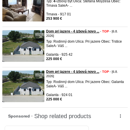
Typ:
4
-izbový byt Ulica: Štefana Moyzesa Obec:
Trnava SaleA- ...
Trnava - 917 01
253 900 €
Dom pri jazere - 4 izbová novo ...
-
TOP
- [6.8.
2026]
Typ: Rodinný dom Ulica: Pri jazere Obec: Trstice
SaleA- Váš ...
Galanta - 925 42
225 000 €
Dom pri jazere - 4 izbová novo ...
-
TOP
- [6.8.
2026]
Typ: Rodinný dom Ulica: Pri jazere Obec: Galanta
SaleA- Váš ...
Galanta - 924 01
225 000 €