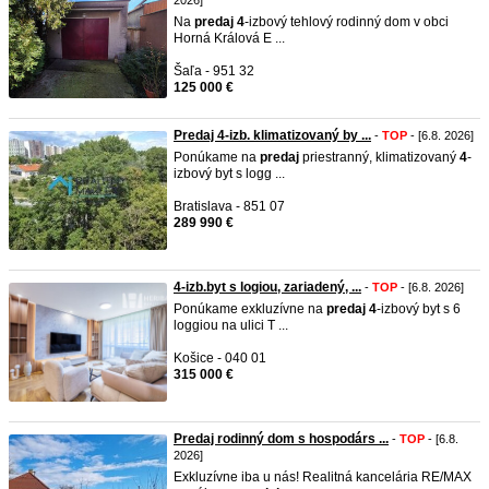
2026]
Na
predaj
4
-izbový tehlový rodinný dom v obci
Horná Králová E ...
Šaľa - 951 32
125 000 €
Predaj 4-izb. klimatizovaný by ...
-
TOP
- [6.8. 2026]
Ponúkame na
predaj
priestranný, klimatizovaný
4
-
izbový byt s logg ...
Bratislava - 851 07
289 990 €
4-izb.byt s logiou, zariadený, ...
-
TOP
- [6.8. 2026]
Ponúkame exkluzívne na
predaj
4
-izbový byt s 6
loggiou na ulici T ...
Košice - 040 01
315 000 €
Predaj rodinný dom s hospodárs ...
-
TOP
- [6.8.
2026]
Exkluzívne iba u nás! Realitná kancelária RE/MAX