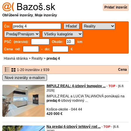
Pridať inzerát
Obľúbené inzeráty
,
Moje inzeráty
Čo:
PSČ (miesto):
Okolie:
km
Cena od:
- do:
€
Hlavná stránka
>
Reality
>
predaj 4
Cena
1-20 inzerátov z 939
Nové inzeráty e-mailom
IMPULZ REAL: 4-izbový bungalov ...
-
TOP
- [6.8.
2026]
IMPULZ REAL a LUCIA TALIANOVÁ ponúkajú na
predaj
4
-izbový rodinný ...
Košice-okolie - 044 44
420 000 €
Na predaj 4-izbový tehlový rod ...
-
TOP
- [6.8.