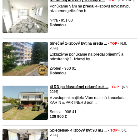
Na predaj 4- izbový rodinný d ...
-
TOP
- [6.8. 2026]
Ponúkame Vám na
predaj
4
-izbovú novostavbu
nízkoenergetického b ...
Nitra - 951 08
Dohodou
Slnečný 1-izbový byt na preda ...
-
TOP
- [6.8.
2026]
Exkluzívne ponúkame na
predaj
príjemný a
priestranný 1- izbový by ...
Zvolen - 960 01
Dohodou
4i RD po čiastočnej rekonštruk ...
-
TOP
- [6.8.
2026]
V zastúpení majiteľa Vám realitná kancelária
KARIN & PARTNERS pon ...
Senica - 908 41
139 900 €
Spiegelsal- 4 izbový byt 93 m2 ...
-
TOP
- [6.8.
2026]