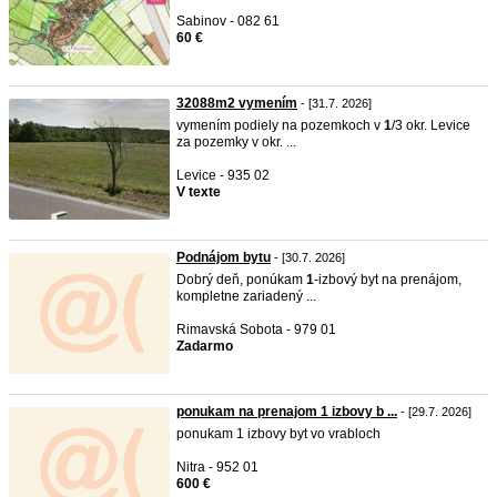
Sabinov - 082 61
60 €
32088m2 vymením
- [31.7. 2026]
vymením podiely na pozemkoch v
1
/3 okr. Levice
za pozemky v okr. ...
Levice - 935 02
V texte
Podnájom bytu
- [30.7. 2026]
Dobrý deň, ponúkam
1
-izbový byt na prenájom,
kompletne zariadený ...
Rimavská Sobota - 979 01
Zadarmo
ponukam na prenajom 1 izbovy b ...
- [29.7. 2026]
ponukam 1 izbovy byt vo vrabloch
Nitra - 952 01
600 €