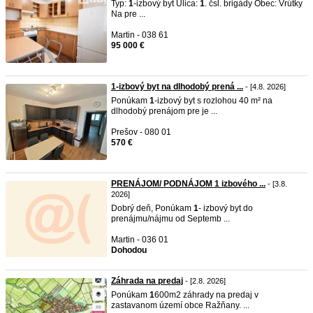
Typ:
1
-izbový byt Ulica:
1
. čsl. brigády Obec: Vrútky
Na pre ...
Martin - 038 61
95 000 €
1-izbový byt na dlhodobý prená ...
- [4.8. 2026]
Ponúkam
1
-izbový byt s rozlohou 40 m² na
dlhodobý prenájom pre je ...
Prešov - 080 01
570 €
PRENÁJOM/ PODNÁJOM 1 izbového ...
- [3.8.
2026]
Dobrý deň, Ponúkam
1
- izbový byt do
prenájmu/nájmu od Septemb ...
Martin - 036 01
Dohodou
Záhrada na predaj
- [2.8. 2026]
Ponúkam
1
600m2 záhrady na predaj v
zastavanom území obce Ražňany. ...