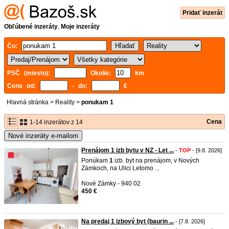
Pridať inzerát
Obľúbené inzeráty
,
Moje inzeráty
Čo:
PSČ (miesto):
Okolie:
km
Cena od:
- do:
€
Hlavná stránka
>
Reality
>
ponukam 1
Cena
1-14 inzerátov z 14
Nové inzeráty e-mailom
Prenájom 1 izb bytu v NZ - Let ...
-
TOP
- [9.8. 2026]
Ponúkam
1
izb. byt na prenájom, v Nových
Zámkoch, na Ulici Letomo ...
Nové Zámky - 940 02
450 €
Na predaj 1 izbový byt (baurin ...
- [7.8. 2026]