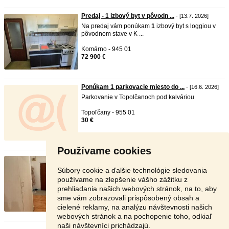
Predaj - 1 izbový byt v pôvodn ...
- [13.7. 2026]
Na predaj vám ponúkam
1
izbový byt s loggiou v
pôvodnom stave v K ...
Komárno - 945 01
72 900 €
Ponúkam 1 parkovacie miesto do ...
- [16.6. 2026]
Parkovanie v Topolčanoch pod kalváriou
Topoľčany - 955 01
30 €
Používame cookies
Prenajom bytu
- [12.6. 2026]
ponukam
1
,5 izb.byt na dlhodoby prenajom na
Súbory cookie a ďalšie technológie sledovania
sidlisku zapad. Hlad ...
používame na zlepšenie vášho zážitku z
prehliadania našich webových stránok, na to, aby
Poprad - 058 01
sme vám zobrazovali prispôsobený obsah a
450 €
cielené reklamy, na analýzu návštevnosti našich
webových stránok a na pochopenie toho, odkiaľ
naši návštevníci prichádzajú.