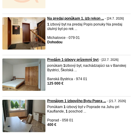
Na predaj ponúkam 1. izb rekon ...
- [24.7. 2026]
1
.izbový byt na predaj Popis ponuky Na predaj
útulný byt po rek ...
Michalovce - 079 01
Dohodou
Predám 1-izbovy prízemný byt
- [22.7. 2026]
ponúkam
1
izbový byt, nachádzajúci sa v Banskej
Bystrici, Školská ...
Banská Bystrica - 974 01
125 000 €
Prenájom 1 izbového Bytu Popra ...
- [21.7. 2026]
Ponúkam
1
-izbový byt v Poprade na Juhu pri
Kauflande,
1
poschod ...
Poprad - 058 01
400 €