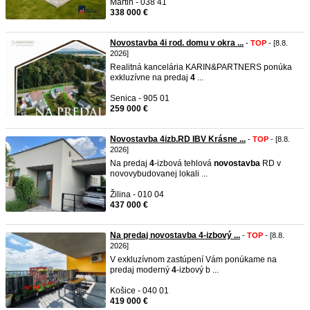
Martin - 038 41
338 000 €
Novostavba 4i rod. domu v okra ...
-
TOP
- [8.8.
2026]
Realitná kancelária KARIN&PARTNERS ponúka
exkluzívne na predaj
4
...
Senica - 905 01
259 000 €
Novostavba 4izb.RD IBV Krásne ...
-
TOP
- [8.8.
2026]
Na predaj
4
-izbová tehlová
novostavba
RD v
novovybudovanej lokali ...
Žilina - 010 04
437 000 €
Na predaj novostavba 4-izbový ...
-
TOP
- [8.8.
2026]
V exkluzívnom zastúpení Vám ponúkame na
predaj moderný
4
-izbový b ...
Košice - 040 01
419 000 €