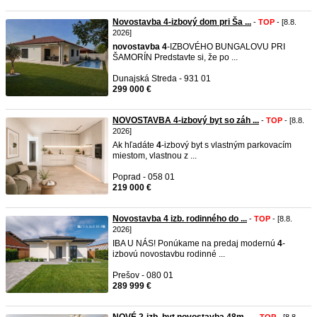
Novostavba 4-izbový dom pri Ša ...
-
TOP
- [8.8.
2026]
novostavba
4
-IZBOVÉHO BUNGALOVU PRI
ŠAMORÍN Predstavte si, že po ...
Dunajská Streda - 931 01
299 000 €
NOVOSTAVBA 4-izbový byt so záh ...
-
TOP
- [8.8.
2026]
Ak hľadáte
4
-izbový byt s vlastným parkovacím
miestom, vlastnou z ...
Poprad - 058 01
219 000 €
Novostavba 4 izb. rodinného do ...
-
TOP
- [8.8.
2026]
IBA U NÁS! Ponúkame na predaj modernú
4
-
izbovú novostavbu rodinné ...
Prešov - 080 01
289 999 €