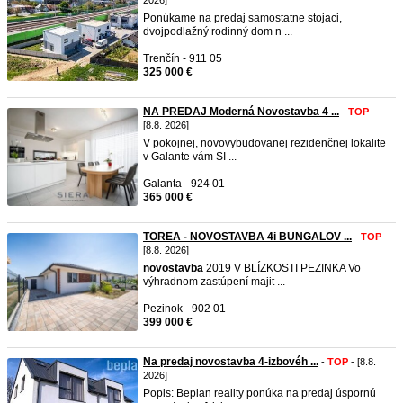
2026]
Ponúkame na predaj samostatne stojaci,
dvojpodlažný rodinný dom n ...
Trenčín - 911 05
325 000 €
NA PREDAJ Moderná Novostavba 4 ...
-
TOP
-
[8.8. 2026]
V pokojnej, novovybudovanej rezidenčnej lokalite
v Galante vám SI ...
Galanta - 924 01
365 000 €
TOREA - NOVOSTAVBA 4i BUNGALOV ...
-
TOP
-
[8.8. 2026]
novostavba
2019 V BLÍZKOSTI PEZINKA Vo
výhradnom zastúpení majit ...
Pezinok - 902 01
399 000 €
Na predaj novostavba 4-izbovéh ...
-
TOP
- [8.8.
2026]
Popis: Beplan reality ponúka na predaj úspornú