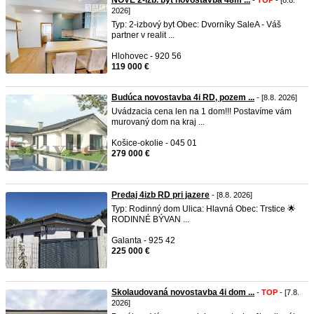
NOVÉ 2-izb. byt novostavba 48m ...
-
TOP
- [8.8.
2026]
Typ: 2-izbový byt Obec: Dvorníky SaleA - Váš
partner v realit ...
Hlohovec - 920 56
119 000 €
Budúca novostavba 4i RD, pozem ...
- [8.8. 2026]
Uvádzacia cena len na 1 dom!!! Postavíme vám
murovaný dom na kraj ...
Košice-okolie - 045 01
279 000 €
Predaj 4izb RD pri jazere
- [8.8. 2026]
Typ: Rodinný dom Ulica: Hlavná Obec: Trstice 🌟
RODINNÉ BÝVAN ...
Galanta - 925 42
225 000 €
Skolaudovaná novostavba 4i dom ...
-
TOP
- [7.8.
2026]