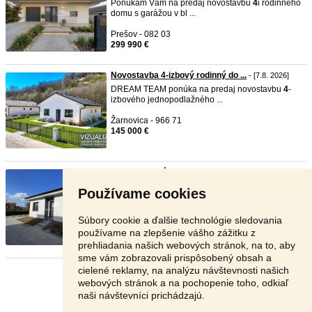
Ponúkam Vám na predaj novostavbu
4
i rodinného
domu s garážou v bl ...
Prešov - 082 03
299 990 €
Novostavba 4-izbový rodinný do ...
- [7.8. 2026]
DREAM TEAM ponúka na predaj novostavbu
4
-
izbového jednopodlažného ...
Žarnovica - 966 71
145 000 €
Skolaudovaná Novostavba 4 izbo ...
- [7.8. 2026]
Typ: Rodinný dom Ulica: Janíkovce Mestská časť:
Používame cookies
Janíkovce Obec ...
Nitra - 949 01
Súbory cookie a ďalšie technológie sledovania
223 000 €
používame na zlepšenie vášho zážitku z
prehliadania našich webových stránok, na to, aby
sme vám zobrazovali prispôsobený obsah a
cielené reklamy, na analýzu návštevnosti našich
Stránka:
1
2
3
Ďalšia
webových stránok a na pochopenie toho, odkiaľ
naši návštevníci prichádzajú.