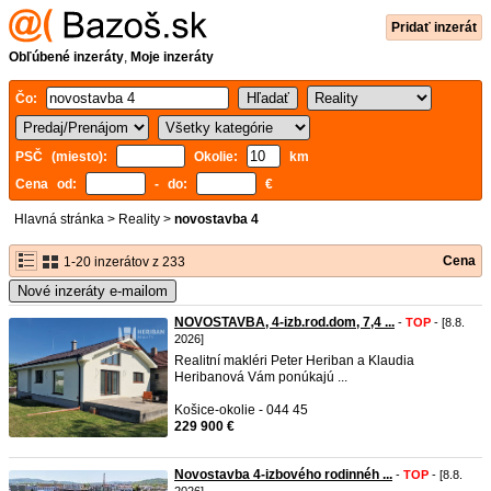
Pridať inzerát
Obľúbené inzeráty
,
Moje inzeráty
Čo:
PSČ (miesto):
Okolie:
km
Cena od:
- do:
€
Hlavná stránka
>
Reality
>
novostavba 4
Cena
1-20 inzerátov z 233
Nové inzeráty e-mailom
NOVOSTAVBA, 4-izb.rod.dom, 7,4 ...
-
TOP
- [8.8.
2026]
Realitní makléri Peter Heriban a Klaudia
Heribanová Vám ponúkajú ...
Košice-okolie - 044 45
229 900 €
Novostavba 4-izbového rodinnéh ...
-
TOP
- [8.8.