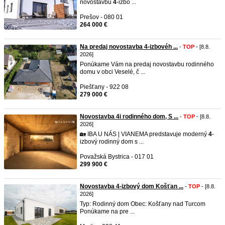
novostavbu
4
-izbo ...
Prešov - 080 01
264 000 €
Na predaj novostavba 4-izbovéh ...
-
TOP
- [8.8.
2026]
Ponúkame Vám na predaj novostavbu rodinného
domu v obci Veselé, č ...
Piešťany - 922 08
279 000 €
Novostavba 4i rodinného dom, S ...
-
TOP
- [8.8.
2026]
🏡 IBA U NÁS | VIANEMA predstavuje moderný
4
-
izbový rodinný dom s ...
Považská Bystrica - 017 01
299 900 €
Novostavba 4-izbový dom Košťan ...
-
TOP
- [8.8.
2026]
Typ: Rodinný dom Obec: Košťany nad Turcom
Ponúkame na pre ...