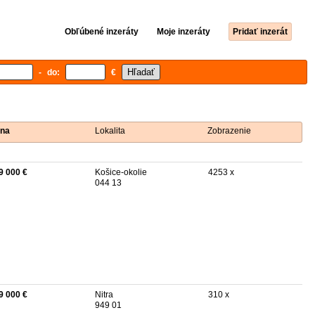
Obľúbené inzeráty
Moje inzeráty
Pridať inzerát
- do:
€
na
Lokalita
Zobrazenie
9 000 €
Košice-okolie
4253 x
044 13
9 000 €
Nitra
310 x
949 01