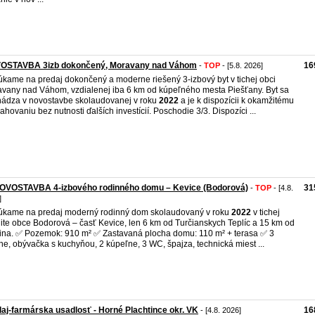
OSTAVBA 3izb dokončený, Moravany nad Váhom
16
-
TOP
- [5.8. 2026]
kame na predaj dokončený a moderne riešený 3-izbový byt v tichej obci
vany nad Váhom, vzdialenej iba 6 km od kúpeľného mesta Piešťany. Byt sa
ádza v novostavbe skolaudovanej v roku
2022
a je k dispozícii k okamžitému
ahovaniu bez nutnosti ďalších investícií. Poschodie 3/3. Dispozíci ...
NOVOSTAVBA 4-izbového rodinného domu – Kevice (Bodorová)
31
-
TOP
- [4.8.
]
kame na predaj moderný rodinný dom skolaudovaný v roku
2022
v tichej
lite obce Bodorová – časť Kevice, len 6 km od Turčianskych Teplíc a 15 km od
ina. ✅ Pozemok: 910 m² ✅ Zastavaná plocha domu: 110 m² + terasa ✅ 3
ne, obývačka s kuchyňou, 2 kúpeľne, 3 WC, špajza, technická miest ...
aj-farmárska usadlosť - Horné Plachtince okr. VK
16
- [4.8. 2026]