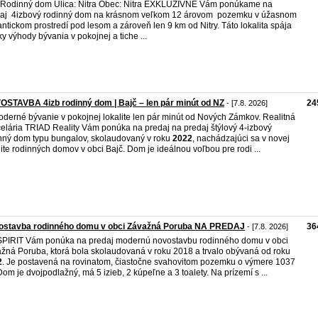
 Rodinný dom Ulica: Nitra Obec: Nitra EXKLUZÍVNE Vám ponúkame na
aj 4izbový rodinný dom na krásnom veľkom 12 árovom pozemku v úžasnom
ntickom prostredí pod lesom a zároveň len 9 km od Nitry. Táto lokalita spája
ky výhody bývania v pokojnej a tiche ...
STAVBA 4izb rodinný dom | Bajč – len pár minút od NZ
24
- [7.8. 2026]
derné bývanie v pokojnej lokalite len pár minút od Nových Zámkov. Realitná
elária TRIAD Reality Vám ponúka na predaj na predaj štýlový 4-izbový
nný dom typu bungalov, skolaudovaný v roku
2022
, nachádzajúci sa v novej
lite rodinných domov v obci Bajč. Dom je ideálnou voľbou pre rodi ...
ostavba rodinného domu v obci Závažná Poruba NA PREDAJ
36
- [7.8. 2026]
PIRIT Vám ponúka na predaj modernú novostavbu rodinného domu v obci
žná Poruba, ktorá bola skolaudovaná v roku 2018 a trvalo obývaná od roku
2
. Je postavená na rovinatom, čiastočne svahovitom pozemku o výmere 1037
Dom je dvojpodlažný, má 5 izieb, 2 kúpeľne a 3 toalety. Na prízemí s ...