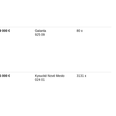
9 000 €
Galanta
80 x
925 09
5 000 €
Kysucké Nové Mesto
3131 x
024 01