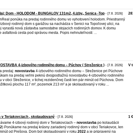
daj: Dom - HOLODOM - BUNGALOV 131m2, 4.izby,, Senica -Top
28
- [7.8. 2026]
nReal ponúka na predaj rodinného domu vo vyhotovení holodom. Priestranný
rizbový rodinný dom s garážou sa nachádza v Senici na Topoľovej ulici, na
ej vyrastá nová zástavba samostatne stojacich rodinných domov. K domu
e asfaltová cesta pod správou mesta. Popis nehnuteľnosti: ...
OSTAVBA 4‑izbového rodinného domu – Púchov ( Streženice )
V 
- [7.8. 2026]
a predaj:
novostavba
4‑izbového rodinného domu – Streženice pri Púchove
kam na predaj veľmi peknú dvojpodlažnú novostavbu 4‑izbového rodinného
 v obci Streženice, v tichej rezidenčnej časti len pár minút od Púchova. Dom
žitkovú plochu 117 m², pozemok 213 m² a je skolaudovaný v roku ...
v Teriakovciach , skolaudovaný
1 
- [7.8. 2026]
ávame 4-izbový rodinný dom v Teriakovciach –
novostavba
po kolaudácii
2
) Ponúkame na predaj krásny zariadený rodinný dom v obci Teriakovce, len
minút od Prešova. Dom bol skolaudovaný v roku
2022
a je pripravený na