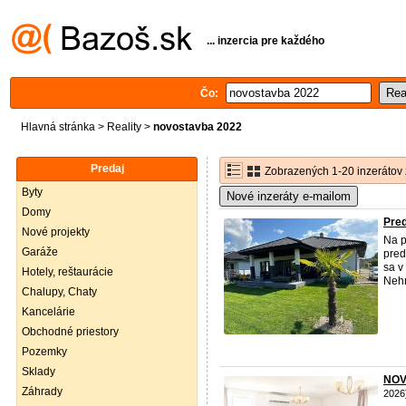
... inzercia pre každého
Čo:
Hlavná stránka
>
Reality
>
novostavba 2022
Predaj
Zobrazených 1-20 inzerátov 
Byty
Nové inzeráty e-mailom
Domy
Pre
Nové projekty
Na p
Garáže
pred
sa v
Hotely, reštaurácie
Nehn
Chalupy, Chaty
Kancelárie
Obchodné priestory
Pozemky
Sklady
NOVI
Záhrady
2026