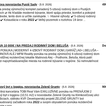
bova novostavba Pusté Sady
49
- [5.8. 2026]
a predaj výnimočný komplet zariadený 5-izbový rodinný dom v Pustých
ch 🌿 Ak hľadáte moderné bývanie, ktoré spája priestor, komfort a pokojné
tredie, tento dom si určite zamilujete. ✨ Hlavné výhody: ✔️ 5-izbový rodinný
✔️ Kolaudácia v roku
2022
✔️ Veľký pozemok s rozlohou 19 árov ...
VA 10 000€ | NA PREDAJ RODINNÝ DOM | BELUŠA
Do
- [5.8. 2026]
 PONUKA | MODERNÝ 4-IZBOVÝ RODINNÝ DOM | GARÁŽ | A0+ | BELUŠA –
NOVÁ ALEJ WFM Reality ponúka na predaj výnimočný 4-izbový rodinný dom
estížnej rezidenčnej lokalite Malinová Alej – Podhorie, Beluša, ktorá patrí
i najvyhľadávanejšie miesta na rodinné bývanie v regióne. Sú nehnuteľnost
bový byt s loggiou, novostavba Zelené Grunty
90
- [5.8. 2026]
litná kancelária TOBI Real Vám EXKLUZÍVNE ponúka na PRENÁJOM 2
vý byt s loggiou (10,51 m2) v novostavbe Zelené Grunty na Klimkovičovej ulici
šiciach, sídlisko KVP. Developerský projekt ZELENÉ GRUNTY bol
audovaný začiatkom roka
2022
a svojim obyvateľom ponúka rezidenčné
nie v nov ...