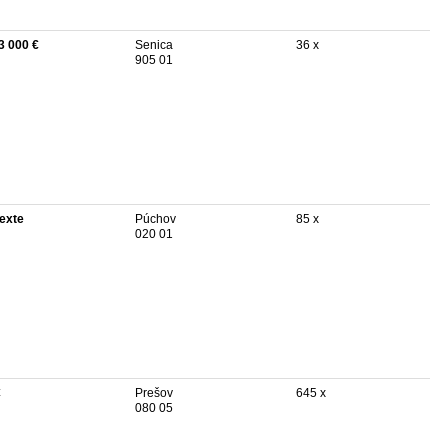
3 000 €
Senica
36 x
905 01
texte
Púchov
85 x
020 01
€
Prešov
645 x
080 05