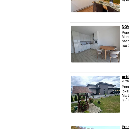
NOV
Ponú
Mora
nach
nasť
🏡 
2026
Ponú
loka
Mart
spál
Pred