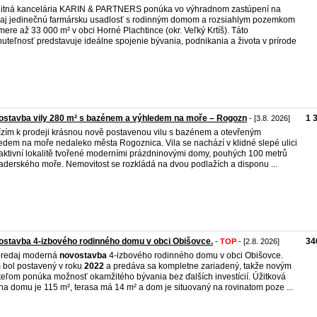
itná kancelária KARIN & PARTNERS ponúka vo výhradnom zastúpení na
aj jedinečnú farmársku usadlosť s rodinným domom a rozsiahlym pozemkom
mere až 33 000 m² v obci Horné Plachtince (okr. Veľký Krtíš). Táto
uteľnosť predstavuje ideálne spojenie bývania, podnikania a života v prírode
stavba vily 280 m² s bazénem a výhledem na moře – Rogozn
1 
- [3.8. 2026]
zím k prodeji krásnou nově postavenou vilu s bazénem a otevřeným
edem na moře nedaleko města Rogoznica. Vila se nachází v klidné slepé ulici
raktivní lokalitě tvořené moderními prázdninovými domy, pouhých 100 metrů
aderského moře. Nemovitost se rozkládá na dvou podlažích a disponu ...
stavba 4-izbového rodinného domu v obci Obišovce.
34
-
TOP
- [2.8. 2026]
predaj moderná
novostavba
4-izbového rodinného domu v obci Obišovce.
bol postavený v roku
2022
a predáva sa kompletne zariadený, takže novým
teľom ponúka možnosť okamžitého bývania bez ďalších investícií. Úžitková
ha domu je 115 m², terasa má 14 m² a dom je situovaný na rovinatom poze ...