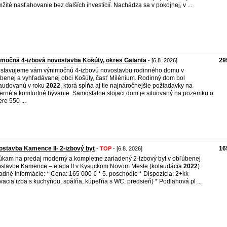
žité nasťahovanie bez ďalších investícií. Nachádza sa v pokojnej, v ...
močná 4-izbová novostavba Košúty, okres Galanta
29
- [6.8. 2026]
stavujeme vám výnimočnú 4-izbovú novostavbu rodinného domu v
benej a vyhľadávanej obci Košúty, časť Milénium. Rodinný dom bol
audovanú v roku
2022
, ktorá spĺňa aj tie najnáročnejšie požiadavky na
rné a komfortné bývanie. Samostatne stojaci dom je situovaný na pozemku o
re 550 ...
stavba Kamence II- 2-izbový byt
16
-
TOP
- [6.8. 2026]
kam na predaj moderný a kompletne zariadený 2-izbový byt v obľúbenej
stavbe Kamence – etapa II v Kysuckom Novom Meste (kolaudácia
2022
).
adné informácie: * Cena: 165 000 € * 5. poschodie * Dispozícia: 2+kk
vacia izba s kuchyňou, spálňa, kúpeľňa s WC, predsieň) * Podlahová pl ...