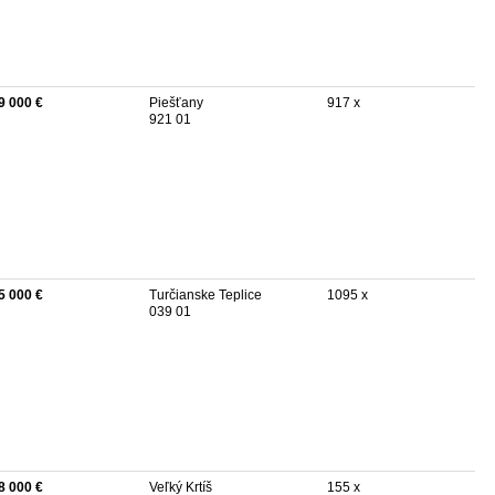
9 000 €
Piešťany
917 x
921 01
5 000 €
Turčianske Teplice
1095 x
039 01
8 000 €
Veľký Krtíš
155 x