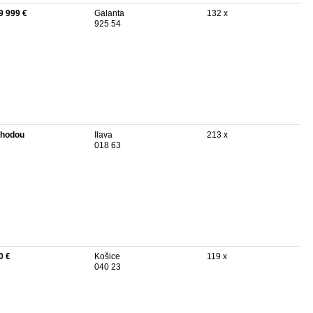
9 999 €
Galanta
132 x
925 54
hodou
Ilava
213 x
018 63
0 €
Košice
119 x
040 23