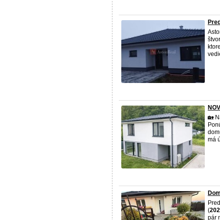
Pre
Asto
štvo
ktor
vedi
NOV
🏡 N
Ponú
domu
má ú
Dom 
Pred
(
202
pár 