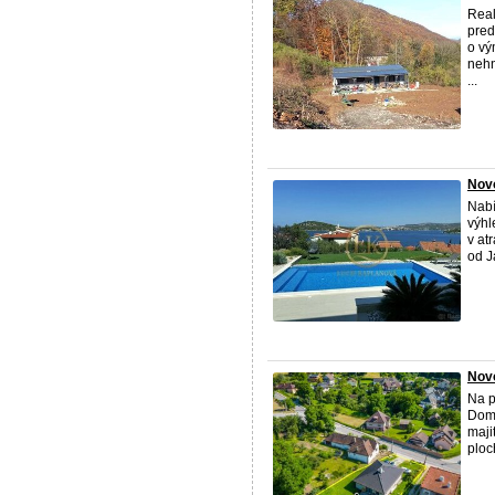
Real
pred
o vý
nehn
...
Novo
Nabí
výhl
v at
od J
Novo
Na 
Dom 
maji
ploc