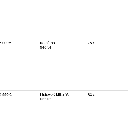
5 000 €
Komárno
75 x
946 54
4 990 €
Liptovský Mikuláš
83 x
032 02