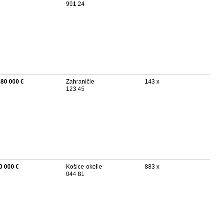
991 24
380 000 €
Zahraničie
143 x
123 45
0 000 €
Košice-okolie
883 x
044 81