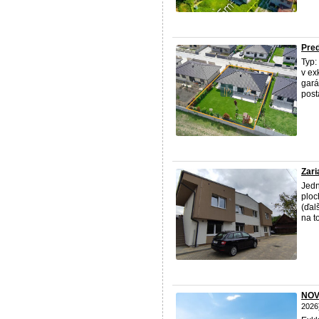
Pred
Typ:
v ex
gará
post
Zari
Jedn
ploc
(ďal
na t
NOVO
2026