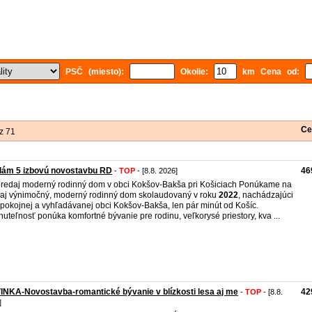
PSČ (miesto):
Okolie:
km Cena od:
Ce
z 71
dám 5 izbovú novostavbu RD
46
-
TOP
- [8.8. 2026]
redaj moderný rodinný dom v obci Kokšov-Bakša pri Košiciach Ponúkame na
aj výnimočný, moderný rodinný dom skolaudovaný v roku
2022
, nachádzajúci
 pokojnej a vyhľadávanej obci Kokšov-Bakša, len pár minút od Košíc.
uteľnosť ponúka komfortné bývanie pre rodinu, veľkorysé priestory, kva ...
NKA-Novostavba-romantické bývanie v blízkosti lesa aj me
42
-
TOP
- [8.8.
]