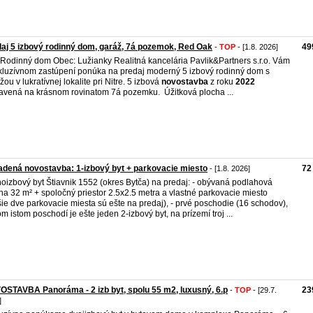
aj 5 izbový rodinný dom, garáž, 7á pozemok, Red Oak
49
-
TOP
- [1.8. 2026]
 Rodinný dom Obec: Lužianky Realitná kancelária Pavlik&Partners s.r.o. Vám
kluzívnom zastúpení ponúka na predaj moderný 5 izbový rodinný dom s
žou v lukratívnej lokalite pri Nitre. 5 izbová
novostavba
z roku
2022
avená na krásnom rovinatom 7á pozemku. Úžitková plocha ...
adená novostavba: 1-izbový byt + parkovacie miesto
72
- [1.8. 2026]
oizbový byt Štiavnik 1552 (okres Bytča) na predaj: - obývaná podlahová
ha 32 m² + spoločný priestor 2.5x2.5 metra a vlastné parkovacie miesto
šie dve parkovacie miesta sú ešte na predaj), - prvé poschodie (16 schodov),
om istom poschodí je ešte jeden 2-izbový byt, na prízemí troj ...
STAVBA Panoráma - 2 izb byt, spolu 55 m2, luxusný, 6.p
23
-
TOP
- [29.7.
]