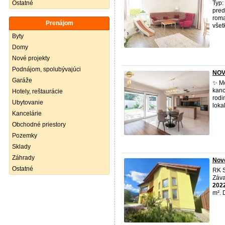
Ostatné
Typ:
pred
roma
Prenájom
všet
Byty
Domy
Nové projekty
Podnájom, spolubývajúci
NOVO
Garáže
✨ Mo
kanc
Hotely, reštaurácie
rodi
Ubytovanie
loka
Kancelárie
Obchodné priestory
Pozemky
Sklady
Záhrady
Nov
Ostatné
RK S
Záva
202
m². 