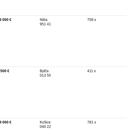
9 000 €
Nitra
758 x
951 41
 500 €
Bytča
411 x
013 55
9 000 €
Košice
781 x
040 22