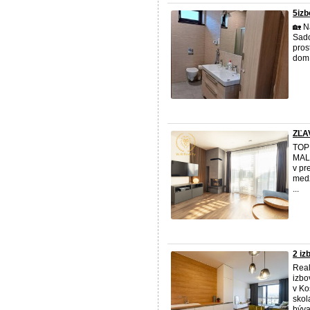
5iz
🏡 N
Sado
pros
dom 
ZĽA
TOP
MALI
v pr
medz
...
2 iz
Rea
izbo
v Ko
skol
býva