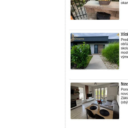
okam
Výni
Pred
obľú
skol
mode
výme
Novo
Ponú
novo
Zákl
(obý