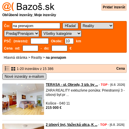
Pridať inzerát
Obľúbené inzeráty
,
Moje inzeráty
Čo:
PSČ (miesto):
Okolie:
km
Cena od:
- do:
€
Hlavná stránka
>
Reality
>
na prenajom
Cena
1-20 inzerátov z 15 386
Nové inzeráty e-mailom
TERASA - ul. Obrody, 3 izb. by ...
-
TOP
- [6.8. 2026]
ZARA REALITY exkluzívne ponúka: Priestranný 3 -
izbový byt pr ...
Košice - 040 11
215 000 €
2 izbový byt, Važecká ulica, K ...
-
TOP
- [6.8. 2026]