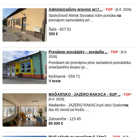
Administratívny priestor pri f ...
-
TOP
- [6.8. 2026]
Spoločnosť Allrisk Slovakia Vám ponúka
na
prenájom samostatný pri ...
Šaľa - 927 01
350 €
Prenájom prevádzky – predajňa ...
-
TOP
- [6.8.
2026]
Ponúkam do prenájmu plne zariadenú prevádzku
zmiešaného tovaru (p ...
Kežmarok - 059 71
V texte
MAĎARSKO - JAZERO RAKACA - SUP ...
-
TOP
-
[6.8. 2026]
Maďarsko - JAZERO RAKACA pri obci Szalon
na
iba 45 minút od Košíc. ...
Zahraničie - 123 45
85 000 €