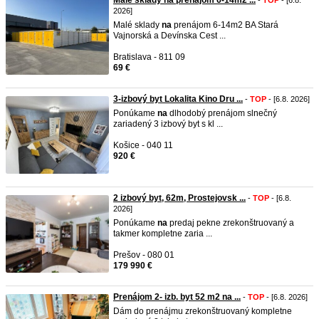
Malé sklady na prenájom 6-14m2 ...
-
TOP
- [6.8.
2026]
Malé sklady
na
prenájom 6-14m2 BA Stará
Vajnorská a Devínska Cest ...
Bratislava - 811 09
69 €
3-izbový byt Lokalita Kino Dru ...
-
TOP
- [6.8. 2026]
Ponúkame
na
dlhodobý prenájom slnečný
zariadený 3 izbový byt s kl ...
Košice - 040 11
920 €
2 izbový byt, 62m, Prostejovsk ...
-
TOP
- [6.8.
2026]
Ponúkame
na
predaj pekne zrekonštruovaný a
takmer kompletne zaria ...
Prešov - 080 01
179 990 €
Prenájom 2- izb. byt 52 m2 na ...
-
TOP
- [6.8. 2026]
Dám do prenájmu zrekonštruovaný kompletne