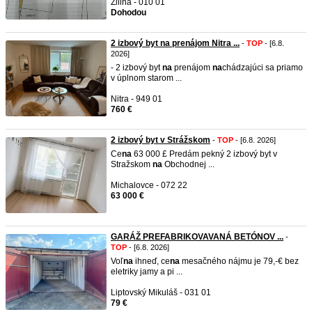
Žilina - 010 01
Dohodou
2 izbový byt na prenájom Nitra ...
-
TOP
- [6.8.
2026]
- 2 izbový byt
na
prenájom
na
chádzajúci sa priamo
v úplnom starom ...
Nitra - 949 01
760 €
2 izbový byt v Strážskom
-
TOP
- [6.8. 2026]
Ce
na
63 000 £ Predám pekný 2 izbový byt v
Stražskom
na
Obchodnej ...
Michalovce - 072 22
63 000 €
GARÁŽ PREFABRIKOVAVANÁ BETÓNOV ...
-
TOP
- [6.8. 2026]
Voľ
na
ihneď, ce
na
mesačného nájmu je 79,-€ bez
eletriky jamy a pi ...
Liptovský Mikuláš - 031 01
79 €