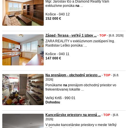
Mgr. Jaroslav Ičo a Diamond Reality Vám
exkluzívne ponúka
na
...
Košice - 040 12
152 000 €
Západ -Terasa - veľký 1 izbov ...
-
TOP
- [6.8. 2026]
ZARA REALITY v exklúzivnom zastúpení Ing.
Rastislav Leško ponúka: ...
Košice - 040 11
147 000 €
Na prenájom - obchodný priesto ...
-
TOP
- [6.8.
2026]
Ponúkame
na
prenájom obchodný priestor vo
frekventovanej lokalite ...
Veľký Krtíš - 990 01
Dohodou
Kancelárske priestory na prená ...
-
TOP
- [6.8.
2026]
V ponuke kancelárske priestory v meste Veľký