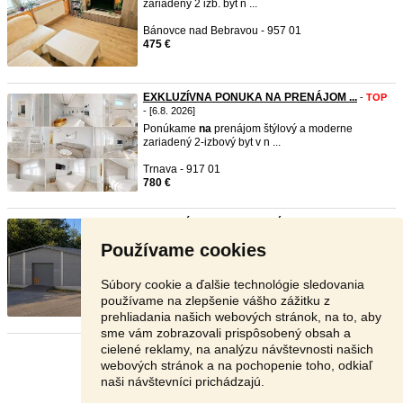
zariadený 2 izb. byt n ...
Bánovce nad Bebravou - 957 01
475 €
EXKLUZÍVNA PONUKA NA PRENÁJOM ...
-
TOP
- [6.8. 2026]
Ponúkame
na
prenájom štýlový a moderne
zariadený 2-izbový byt v n ...
Trnava - 917 01
780 €
Skladové priestory Banská Byst ...
-
TOP
- [6.8.
2026]
Používame cookies
Prenájom skladových priestorov od 1. 10
Ponúkame
na
prenájom s ...
Súbory cookie a ďalšie technológie sledovania
Banská Bystrica - 974 01
používame na zlepšenie vášho zážitku z
V texte
prehliadania našich webových stránok, na to, aby
sme vám zobrazovali prispôsobený obsah a
cielené reklamy, na analýzu návštevnosti našich
Stránka:
1
2
3
Ďalšia
webových stránok a na pochopenie toho, odkiaľ
naši návštevníci prichádzajú.