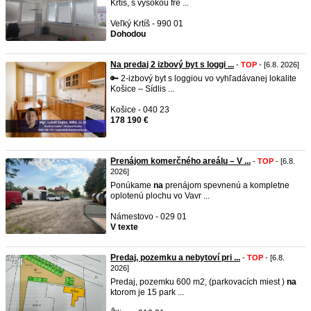
Krtíš, s vysokou fre ...
Veľký Krtíš - 990 01
Dohodou
Na predaj 2 izbový byt s loggi ...
-
TOP
- [6.8. 2026]
🔑 2-izbový byt s loggiou vo vyhľadávanej lokalite
Košice – Sídlis ...
Košice - 040 23
178 190 €
Prenájom komerčného areálu – V ...
-
TOP
- [6.8.
2026]
Ponúkame
na
prenájom spevnenú a kompletne
oplotenú plochu vo Vavr ...
Námestovo - 029 01
V texte
Predaj, pozemku a nebytoví pri ...
-
TOP
- [6.8.
2026]
Predaj, pozemku 600 m2, (parkovacích miest )
na
ktorom je 15 park ...