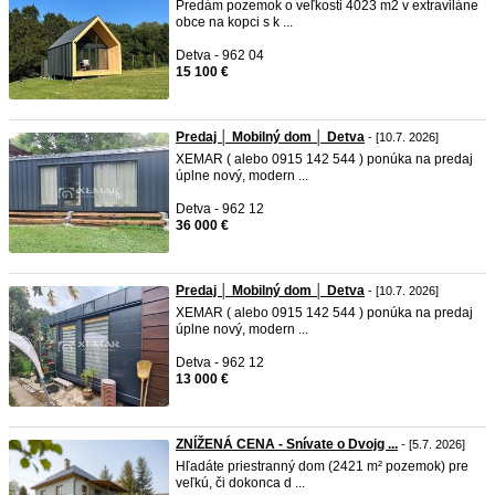
Predám pozemok o veľkosti 4023 m2 v extraviláne
obce na kopci s k ...
Detva - 962 04
15 100 €
Predaj │ Mobilný dom │ Detva
- [10.7. 2026]
XEMAR ( alebo 0915 142 544 ) ponúka na predaj
úplne nový, modern ...
Detva - 962 12
36 000 €
Predaj │ Mobilný dom │ Detva
- [10.7. 2026]
XEMAR ( alebo 0915 142 544 ) ponúka na predaj
úplne nový, modern ...
Detva - 962 12
13 000 €
ZNÍŽENÁ CENA - Snívate o Dvojg ...
- [5.7. 2026]
Hľadáte priestranný dom (2421 m² pozemok) pre
veľkú, či dokonca d ...