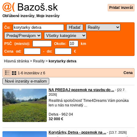
Pridať inzerát
Obľúbené inzeráty
,
Moje inzeráty
Čo:
PSČ (miesto):
Okolie:
km
Cena od:
- do:
€
Hlavná stránka
>
Reality
>
korytarky detva
Cena
1-6 inzerátov z 6
Nové inzeráty e-mailom
NA PREDAJ pozemok na stavbu do ...
- [22.7.
2026]
Realitná spoločnosť Time4Dreams Vám ponúka
len u nás na rovinatý ...
Detva - 962 04
32 000 €
Korytárky, Detva - pozemok na ...
- [13.7. 2026]