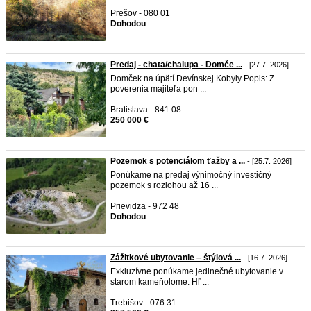
Prešov - 080 01
Dohodou
Predaj - chata/chalupa - Domče ...
- [27.7. 2026]
Domček na úpätí Devínskej Kobyly Popis: Z
poverenia majiteľa pon ...
Bratislava - 841 08
250 000 €
Pozemok s potenciálom ťažby a ...
- [25.7. 2026]
Ponúkame na predaj výnimočný investičný
pozemok s rozlohou až 16 ...
Prievidza - 972 48
Dohodou
Zážitkové ubytovanie – štýlová ...
- [16.7. 2026]
Exkluzívne ponúkame jedinečné ubytovanie v
starom kameňolome. Hľ ...
Trebišov - 076 31