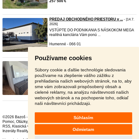
257 500 €
PREDAJ OBCHODNÉHO PRIESTORU v ...
- [14.7.
2026]
VSTÚPTE DO PODNIKANIA S NÁSKOKOM MEGA
realitná kanclária Vám ponú ...
Humenné - 066 01
1 500 €
Používame cookies
Prenájom 3 izbový byt PP-sídli ...
- [16.6. 2026]
Realitná kancelária Liptoreal Vám exkluzívne
Súbory cookie a ďalšie technológie sledovania
ponúka na dlhodobý p ...
používame na zlepšenie vášho zážitku z
prehliadania našich webových stránok, na to, aby
Poprad - 058 01
sme vám zobrazovali prispôsobený obsah a
700 €
cielené reklamy, na analýzu návštevnosti našich
webových stránok a na pochopenie toho, odkiaľ
naši návštevníci prichádzajú.
©2026 Bazoš -
Inzercia, bazár
Súhlasím
Pomoc
,
Otázky
,
Hodnotenie
,
Kontakt
,
Reklama
,
Podmienky
,
Ochrana údajov
,
RSS
,
Odmietam
Inzeráty Reality celkom:
61983
, za 24 hodín:
4996