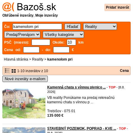
Pridať inzerát
Obľúbené inzeráty
,
Moje inzeráty
Čo:
PSČ (miesto):
Okolie:
km
Cena od:
- do:
€
Hlavná stránka
>
Reality
>
kamenolom pri
Cena
1-10 inzerátov z 10
Nové inzeráty e-mailom
Kamenná chata s vínnou pivnico ...
-
TOP
- [8.8.
2026]
VB reality Ponúkame na predaj rekreačnú
kamennú chatu s vínnou p ...
Trebišov - 075 01
135 000 €
STAVEBNÝ POZEMOK, POPRAD - KVE ...
-
TOP
-