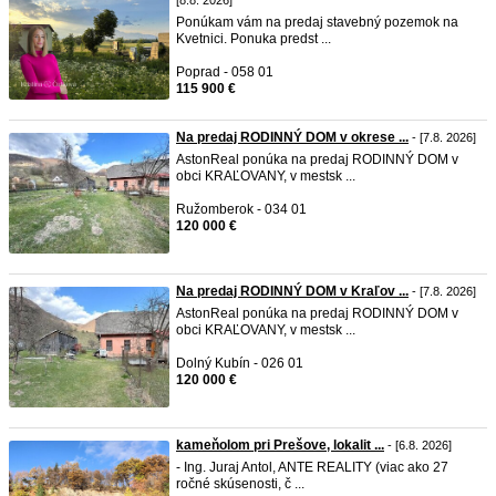
[8.8. 2026]
Ponúkam vám na predaj stavebný pozemok na
Kvetnici. Ponuka predst ...
Poprad - 058 01
115 900 €
Na predaj RODINNÝ DOM v okrese ...
- [7.8. 2026]
AstonReal ponúka na predaj RODINNÝ DOM v
obci KRAĽOVANY, v mestsk ...
Ružomberok - 034 01
120 000 €
Na predaj RODINNÝ DOM v Kraľov ...
- [7.8. 2026]
AstonReal ponúka na predaj RODINNÝ DOM v
obci KRAĽOVANY, v mestsk ...
Dolný Kubín - 026 01
120 000 €
kameňolom pri Prešove, lokalit ...
- [6.8. 2026]
- Ing. Juraj Antol, ANTE REALITY (viac ako 27
ročné skúsenosti, č ...