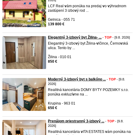
2026]
LCF Real
v
ám ponúka na predaj
v
o
v
ýhradnom
zastúpení 3 izbo
v
ý rod ...
Gelnica - 055 71
139 800 €
Elegantný 3-izbový byt Žilina- ...
-
TOP
- [9.8. 2026]
Elegantný 3-izbo
v
ý byt Žilina-
v
lčince, Černo
v
ská
ulica. Tento by ...
Žilina - 010 01
850 €
Moderný 3-izbový byt s balkóno ...
-
TOP
- [9.8.
2026]
Realitná kancelária DOMY BYTY POZEMKY s.r.o.
ponúka exkluzí
v
ne na ...
Krupina - 963 01
650 €
Prenájom priestranný 3-izbový ...
-
TOP
- [9.8.
2026]
Realitná kancelária
v
ITA ESTATES
v
ám ponúka na