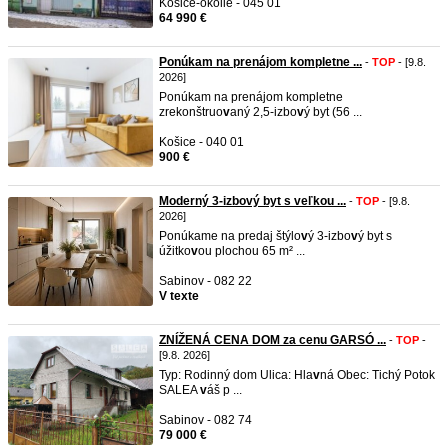
Košice-okolie - 045 01
64 990 €
Ponúkam na prenájom kompletne ...
-
TOP
- [9.8.
2026]
Ponúkam na prenájom kompletne
zrekonštruo
v
aný 2,5-izbo
v
ý byt (56 ...
Košice - 040 01
900 €
Moderný 3-izbový byt s veľkou ...
-
TOP
- [9.8.
2026]
Ponúkame na predaj štýlo
v
ý 3-izbo
v
ý byt s
úžitko
v
ou plochou 65 m² ...
Sabinov - 082 22
V texte
ZNÍŽENÁ CENA DOM za cenu GARSÓ ...
-
TOP
-
[9.8. 2026]
Typ: Rodinný dom Ulica: Hla
v
ná Obec: Tichý Potok
SALEA
v
áš p ...
Sabinov - 082 74
79 000 €