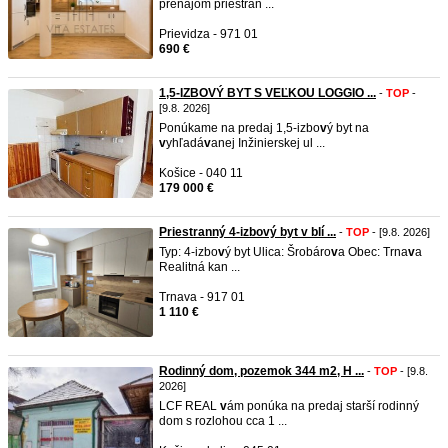
prenájom priestran ...
Prievidza - 971 01
690 €
1,5-IZBOVÝ BYT S VEĽKOU LOGGIO ...
-
TOP
-
[9.8. 2026]
Ponúkame na predaj 1,5-izbo
v
ý byt na
v
yhľadá
v
anej Inžinierskej ul ...
Košice - 040 11
179 000 €
Priestranný 4-izbový byt v blí ...
-
TOP
- [9.8. 2026]
Typ: 4-izbo
v
ý byt Ulica: Šrobáro
v
a Obec: Trna
v
a
Realitná kan ...
Trnava - 917 01
1 110 €
Rodinný dom, pozemok 344 m2, H ...
-
TOP
- [9.8.
2026]
LCF REAL
v
ám ponúka na predaj starší rodinný
dom s rozlohou cca 1 ...