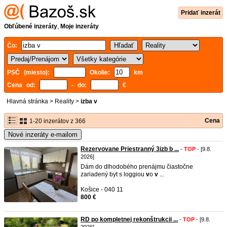
Pridať inzerát
Obľúbené inzeráty
,
Moje inzeráty
Čo:
PSČ (miesto):
Okolie:
km
Cena od:
- do:
€
Hlavná stránka
>
Reality
>
izba v
Cena
1-20 inzerátov z 366
Nové inzeráty e-mailom
Rezervovane Priestranný 3izb b ...
-
TOP
- [9.8.
2026]
Dám do dlhodobého prenájmu čiastočne
zariadený byt s loggiou
v
o
v
...
Košice - 040 11
800 €
RD po kompletnej rekonštrukcii ...
-
TOP
- [9.8.