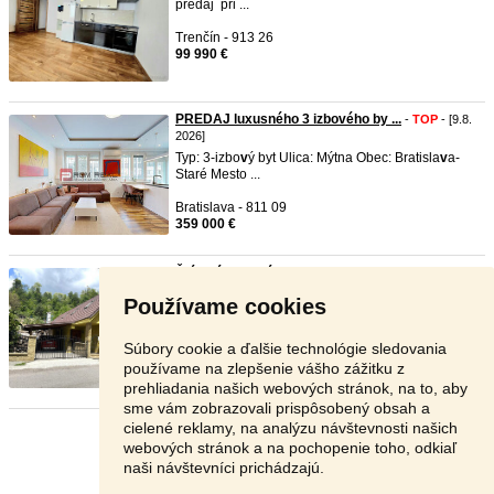
predaj pri ...
Trenčín - 913 26
99 990 €
PREDAJ luxusného 3 izbového by ...
-
TOP
- [9.8.
2026]
Typ: 3-izbo
v
ý byt Ulica: Mýtna Obec: Bratisla
v
a-
Staré Mesto ...
Bratislava - 811 09
359 000 €
Štýlový rodinný dom po komplet ...
-
TOP
- [9.8.
2026]
Používame cookies
ZNÍŽENÁ CENA ... Chcete zmeniť s
v
oj ži
v
otný štýl
a hľadáte miesto ...
Súbory cookie a ďalšie technológie sledovania
Žiar nad Hronom - 967 01
používame na zlepšenie vášho zážitku z
188 000 €
prehliadania našich webových stránok, na to, aby
sme vám zobrazovali prispôsobený obsah a
cielené reklamy, na analýzu návštevnosti našich
Stránka:
1
2
3
Ďalšia
webových stránok a na pochopenie toho, odkiaľ
naši návštevníci prichádzajú.