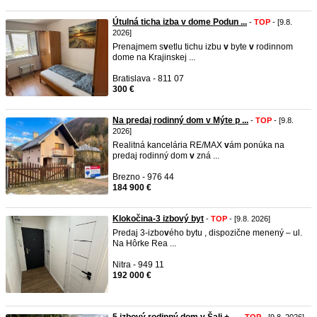
Útulná ticha izba v dome Podun ...
-
TOP
- [9.8.
2026]
Prenajmem s
v
etlu tichu izbu
v
byte
v
rodinnom
dome na Krajinskej ...
Bratislava - 811 07
300 €
Na predaj rodinný dom v Mýte p ...
-
TOP
- [9.8.
2026]
Realitná kancelária RE/MAX
v
ám ponúka na
predaj rodinný dom
v
zná ...
Brezno - 976 44
184 900 €
Klokočina-3 izbový byt
-
TOP
- [9.8. 2026]
Predaj 3-izbo
v
ého bytu , dispozične menený – ul.
Na Hôrke Rea ...
Nitra - 949 11
192 000 €