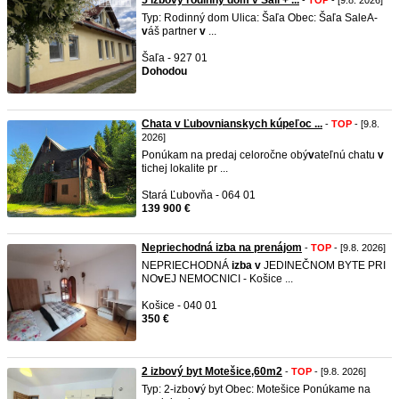
5 izbový rodinný dom v Šali + ...
-
TOP
- [9.8. 2026]
Typ: Rodinný dom Ulica: Šaľa Obec: Šaľa SaleA-
v
áš partner
v
...
Šaľa - 927 01
Dohodou
Chata v Ľubovnianskych kúpeľoc ...
-
TOP
- [9.8.
2026]
Ponúkam na predaj celoročne obý
v
ateľnú chatu
v
tichej lokalite pr ...
Stará Ľubovňa - 064 01
139 900 €
Nepriechodná izba na prenájom
-
TOP
- [9.8. 2026]
NEPRIECHODNÁ
izba
v
JEDINEČNOM BYTE PRI
NO
v
EJ NEMOCNICI - Košice ...
Košice - 040 01
350 €
2 izbový byt Motešice,60m2
-
TOP
- [9.8. 2026]
Typ: 2-izbo
v
ý byt Obec: Motešice Ponúkame na