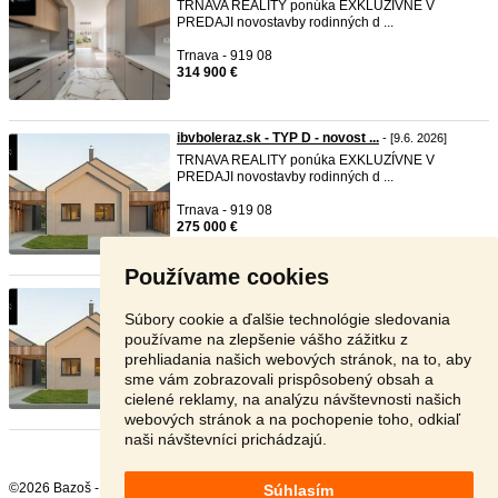
TRNAVA REALITY ponúka EXKLUZÍVNE V
PREDAJI novostavby rodinných d ...
Trnava - 919 08
314 900 €
ibvboleraz.sk - TYP D - novost ...
- [9.6. 2026]
TRNAVA REALITY ponúka EXKLUZÍVNE V
PREDAJI novostavby rodinných d ...
Trnava - 919 08
275 000 €
Používame cookies
ibvboleraz.sk - TYP D - novost ...
- [9.6. 2026]
TRNAVA REALITY ponúka EXKLUZÍVNE V
Súbory cookie a ďalšie technológie sledovania
PREDAJI novostavby rodinných d ...
používame na zlepšenie vášho zážitku z
prehliadania našich webových stránok, na to, aby
Trnava - 917 01
sme vám zobrazovali prispôsobený obsah a
275 000 €
cielené reklamy, na analýzu návštevnosti našich
webových stránok a na pochopenie toho, odkiaľ
naši návštevníci prichádzajú.
©2026 Bazoš -
Inzercia, bazár
Súhlasím