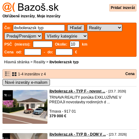
Pridať inzerát
Obľúbené inzeráty
,
Moje inzeráty
Čo:
PSČ (miesto):
Okolie:
km
Cena od:
- do:
€
Hlavná stránka
>
Reality
>
ibvbolerazsk typ
Cena
1-4 inzerátov z 4
Nové inzeráty e-mailom
ibvboleraz.sk - TYP F - novost ...
- [23.7. 2026]
TRNAVA REALITY ponúka EXKLUZÍVNE V
PREDAJI novostavby rodinných d ...
Trnava - 917 01
379 000 €
ibvboleraz.sk - TYP B - DOM V ...
- [23.7. 2026]