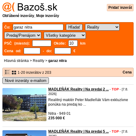
Pridať inzerát
Obľúbené inzeráty
,
Moje inzeráty
Čo:
PSČ (miesto):
Okolie:
km
Cena od:
- do:
€
Hlavná stránka
>
Reality
>
garaz nitra
Cena
1-20 inzerátov z 203
Nové inzeráty e-mailom
MADLEŇÁK Reality | Na predaj 2 ...
-
TOP
- [7.8.
2026]
Realitný maklér Peter Madleňák Vám exkluzívne
ponúka na predaj ko ...
Nitra - 949 01
235 000 €
MADLEŇÁK Reality | Na predaj 5 ...
-
TOP
- [7.8.