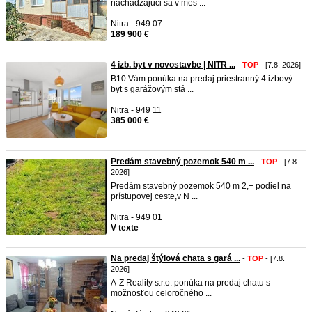
nachádzajúci sa v mes ...
Nitra - 949 07
189 900 €
4 izb. byt v novostavbe | NITR ...
-
TOP
- [7.8. 2026]
B10 Vám ponúka na predaj priestranný 4 izbový
byt s garážovým stá ...
Nitra - 949 11
385 000 €
Predám stavebný pozemok 540 m ...
-
TOP
- [7.8.
2026]
Predám stavebný pozemok 540 m 2,+ podiel na
prístupovej ceste,v N ...
Nitra - 949 01
V texte
Na predaj štýlová chata s gará ...
-
TOP
- [7.8.
2026]
A-Z Reality s.r.o. ponúka na predaj chatu s
možnosťou celoročného ...