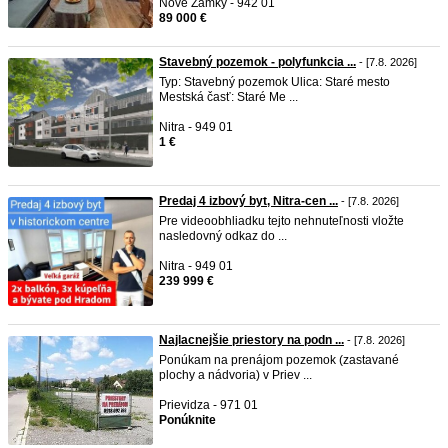
Nové Zámky - 942 01
89 000 €
Stavebný pozemok - polyfunkcia ...
- [7.8. 2026]
Typ: Stavebný pozemok Ulica: Staré mesto
Mestská časť: Staré Me ...
Nitra - 949 01
1 €
Predaj 4 izbový byt, Nitra-cen ...
- [7.8. 2026]
Pre videoobhliadku tejto nehnuteľnosti vložte
nasledovný odkaz do ...
Nitra - 949 01
239 999 €
Najlacnejšie priestory na podn ...
- [7.8. 2026]
Ponúkam na prenájom pozemok (zastavané
plochy a nádvoria) v Priev ...
Prievidza - 971 01
Ponúknite