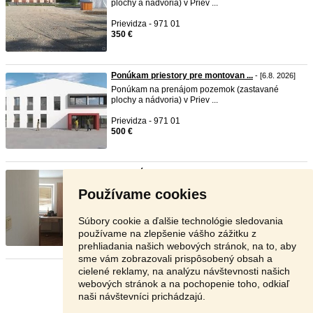
plochy a nádvoria) v Priev ...
Prievidza - 971 01
350 €
Ponúkam priestory pre montovan ...
- [6.8. 2026]
Ponúkam na prenájom pozemok (zastavané
plochy a nádvoria) v Priev ...
Prievidza - 971 01
500 €
2 izbový byt
- [6.8. 2026]
Predám dvojizbový byt v obci Veľký Ďur. Byt je po
Používame cookies
čiastočnej re ...
Levice - 935 34
Súbory cookie a ďalšie technológie sledovania
75 000 €
používame na zlepšenie vášho zážitku z
prehliadania našich webových stránok, na to, aby
sme vám zobrazovali prispôsobený obsah a
cielené reklamy, na analýzu návštevnosti našich
Stránka:
1
2
3
Ďalšia
webových stránok a na pochopenie toho, odkiaľ
naši návštevníci prichádzajú.