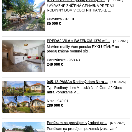
RK EXPRES- na predaj rodinný d ...
- [7.8. 2026]
‼️VÝRAZNE ZNÍŽENÁ CENA‼️NA PREDAJ –
RODINNÝ DOM V OBCI NITRIANSKE ...
Prievidza - 971 01
85 000 €
PREDAJ VILA s BAZÉNOM 1370 m² ...
- [7.8. 2026]
MaVinn reality Vám ponúka EXKLUZÍVNE na
predaj krásne rodinné síd ...
Partizánske - 958 43
249 000 €
045-12-PAMAa Rodinný dom Nitra ...
- [7.8. 2026]
Typ: Rodinný dom Mestská časť: Čermáň Obec:
nitra
Ponúkame V ...
Nitra - 949 01
289 000 €
Ponúkam na prenájom výrobné pr ...
- [6.8. 2026]
Ponúkam na prenájom pozemok (zastavané