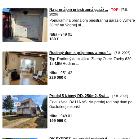
Na prenájom priestranná garáž ...
-
TOP
- [7.8.
2026]
Ponúkam na prenájom priestrannú garáž o výmere
38 m² na Vodnej ul ...
Nitra - 949 01
180 €
Rodinný dom s príjemnou atmosf ...
- [7.8. 2026]
Typ: Rodinný dom Ulica: Zbehy Obec: Zbehy 630-
12-MIG Rodinn ...
Nitra - 951 42
229 000 €
Predaj 5 izbový RD, 250m2, Svä ...
- [7.8. 2026]
Exkluzívne IBA U NÁS. Na predaj rodinný dom po
čiastočnej rekonšt ...
Nitra - 949 01
199 999 €