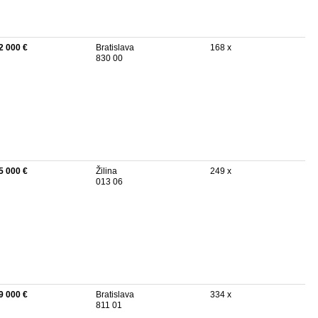
2 000 €
Bratislava
168 x
830 00
5 000 €
Žilina
249 x
013 06
9 000 €
Bratislava
334 x
811 01