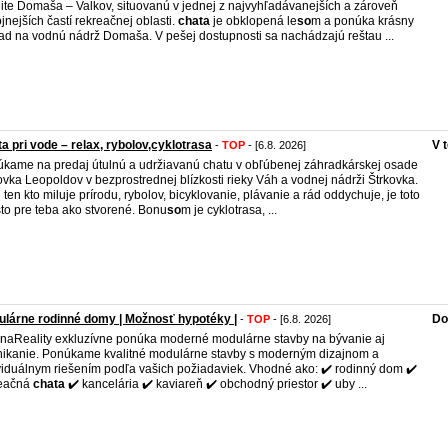
lite Domaša – Valkov, situovanú v jednej z najvyhľadávanejších a zároveň
jnejších častí rekreačnej oblasti.
chata
je obklopená le
so
m a ponúka krásny
ad na vodnú nádrž Domaša. V pešej dostupnosti sa nachádzajú reštau ...
a pri vode – relax, rybolov,cyklotrasa
V 
-
TOP
- [6.8. 2026]
kame na predaj útulnú a udržiavanú chatu v obľúbenej záhradkárskej osade
ovka Leopoldov v bezprostrednej blízkosti rieky Váh a vodnej nádrži Štrkovka.
i ten kto miluje prírodu, rybolov, bicyklovanie, plávanie a rád oddychuje, je toto
to pre teba ako stvorené. Bonu
so
m je cyklotrasa, ...
lárne rodinné domy | Možnosť hypotéky |
Do
-
TOP
- [6.8. 2026]
inaReality exkluzívne ponúka moderné modulárne stavby na bývanie aj
ikanie. Ponúkame kvalitné modulárne stavby s moderným dizajnom a
viduálnym riešením podľa vašich požiadaviek. Vhodné ako: ✔️ rodinný dom ✔️
reačná
chata
✔️ kancelária ✔️ kaviareň ✔️ obchodný priestor ✔️ uby ...