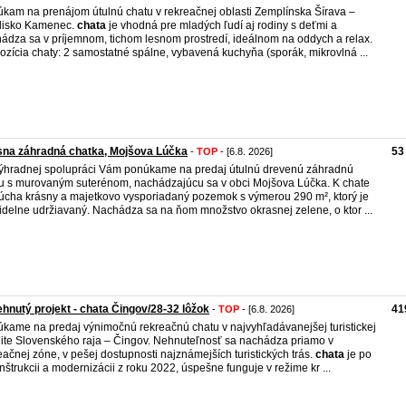
kam na prenájom útulnú chatu v rekreačnej oblasti Zemplínska Šírava –
disko Kamenec.
chata
je vhodná pre mladých ľudí aj rodiny s deťmi a
ádza sa v príjemnom, tichom lesnom prostredí, ideálnom na oddych a relax.
ozícia chaty: 2 samostatné spálne, vybavená kuchyňa (sporák, mikrovlná ...
sna záhradná chatka, Mojšova Lúčka
53
-
TOP
- [6.8. 2026]
ýhradnej spolupráci Vám ponúkame na predaj útulnú drevenú záhradnú
u s murovaným suterénom, nachádzajúcu sa v obci Mojšova Lúčka. K chate
lúcha krásny a majetkovo vysporiadaný pozemok s výmerou 290 m², ktorý je
idelne udržiavaný. Nachádza sa na ňom množstvo okrasnej zelene, o ktor ...
hnutý projekt - chata Čingov/28-32 lôžok
41
-
TOP
- [6.8. 2026]
kame na predaj výnimočnú rekreačnú chatu v najvyhľadávanejšej turistickej
lite Slovenského raja – Čingov. Nehnuteľnosť sa nachádza priamo v
eačnej zóne, v pešej dostupnosti najznámejších turistických trás.
chata
je po
nštrukcii a modernizácii z roku 2022, úspešne funguje v režime kr ...