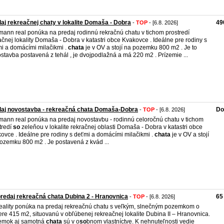
aj rekreačnej chaty v lokalite Domaša - Dobra
49
-
TOP
- [6.8. 2026]
ann real ponúka na predaj rodinnú rekračnú chatu v tichom prostredí
ačnej lokality Domaša - Dobra v katastri obce Kvakovce . Ideálne pre rodiny s
i a domácími milačikmi .
chata
je v OV a stojí na pozemku 800 m2 . Je to
stavba postavená z tehál , je dvojpodlažná a má 220 m2 . Prízemie ...
daj novostavba - rekreačná chata Domaša-Dobra
Do
-
TOP
- [6.8. 2026]
ann real ponúka na predaj novostavbu - rodinnú celoročnú chatu v tichom
tredí
so
zeleňou v lokalite rekračnej oblasti Domaša - Dobra v katastri obce
ovce . Ideálne pre rodiny s deťmi a domácími milačikmi .
chata
je v OV a stojí
ozemku 800 m2 . Je postavená z kvád ...
redaj rekreačná chata Dubina 2 - Hranovnica
65
-
TOP
- [6.8. 2026]
eality ponúka na predaj rekreačnú chatu s veľkým, slnečným pozemkom o
re 415 m2, situovanú v obľúbenej rekreačnej lokalite Dubina II – Hranovnica.
emok aj samotná
chata
sú v o
so
bnom vlastníctve. K nehnuteľnosti vedie