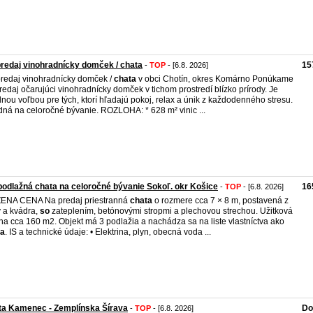
redaj vinohradnícky domček / chata
15
-
TOP
- [6.8. 2026]
redaj vinohradnícky domček /
chata
v obci Chotín, okres Komárno Ponúkame
redaj očarujúci vinohradnícky domček v tichom prostredí blízko prírody. Je
lnou voľbou pre tých, ktorí hľadajú pokoj, relax a únik z každodenného stresu.
ná na celoročné bývanie. ROZLOHA: * 628 m² vinic ...
podlažná chata na celoročné bývanie Sokoľ. okr Košice
16
-
TOP
- [6.8. 2026]
ENA CENA Na predaj priestranná
chata
o rozmere cca 7 × 8 m, postavená z
y a kvádra,
so
zateplením, betónovými stropmi a plechovou strechou. Užitková
ha cca 160 m2. Objekt má 3 podlažia a nachádza sa na liste vlastníctva ako
ta
. IS a technické údaje: • Elektrina, plyn, obecná voda ...
ta Kamenec - Zemplínska Šírava
Do
-
TOP
- [6.8. 2026]