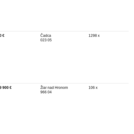
0 €
Čadca
1298 x
023 05
9 900 €
Žiar nad Hronom
106 x
966 04