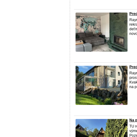
Pred
Raym
rekr
deťm
novo
Pre
Raym
pros
Kvak
na p
Na p
TU r
výme
Poz