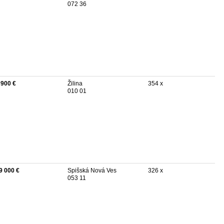
072 36
 900 €
Žilina
354 x
010 01
9 000 €
Spišská Nová Ves
326 x
053 11