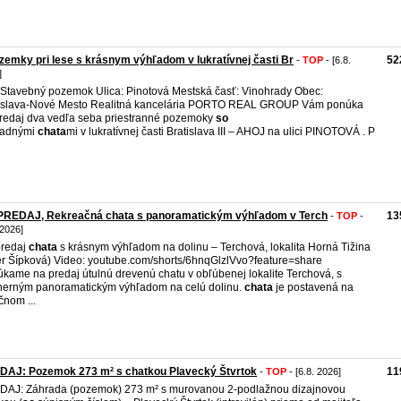
zemky pri lese s krásnym výhľadom v lukratívnej časti Br
52
-
TOP
- [6.8.
]
 Stavebný pozemok Ulica: Pinotová Mestská časť: Vinohrady Obec:
islava-Nové Mesto Realitná kancelária PORTO REAL GROUP Vám ponúka
redaj dva vedľa seba priestranné pozemoky
so
radnými
chata
mi v lukratívnej časti Bratislava III – AHOJ na ulici PINOTOVÁ . P
PREDAJ, Rekreačná chata s panoramatickým výhľadom v Terch
13
-
TOP
-
 2026]
predaj
chata
s krásnym výhľadom na dolinu – Terchová, lokalita Horná Tižina
r Šípková) Video: youtube.com/shorts/6hnqGlzlVvo?feature=share
kame na predaj útulnú drevenú chatu v obľúbenej lokalite Terchová, s
erným panoramatickým výhľadom na celú dolinu.
chata
je postavená na
čnom ...
DAJ: Pozemok 273 m² s chatkou Plavecký Štvrtok
11
-
TOP
- [6.8. 2026]
AJ: Záhrada (pozemok) 273 m² s murovanou 2-podlažnou dizajnovou