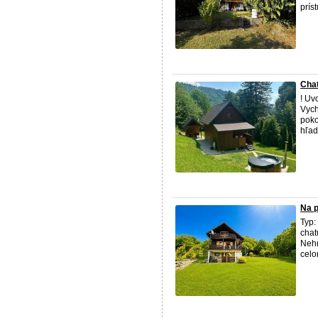
prís
Cha
! Uv
Vych
poko
hľad
Na p
Typ:
cha
Nehn
celo