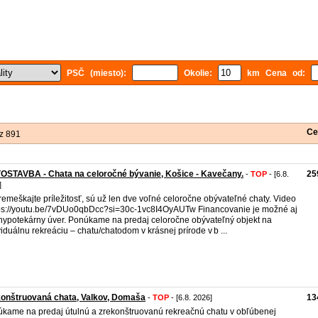
PSČ (miesto):
Okolie:
km Cena od:
Ce
z 891
STAVBA - Chata na celoročné bývanie, Košice - Kavečany.
25
-
TOP
- [6.8.
]
emeškajte príležitosť, sú už len dve voľné celoročne obývateľné chaty. Video
tps://youtu.be/7vDUo0qbDcc?si=30c-1vc8I4OyAUTw Financovanie je možné aj
hypotekárny úver. Ponúkame na predaj celoročne obývateľný objekt na
viduálnu rekreáciu – chatu/chatodom v krásnej prírode v b ...
onštruovaná chata, Valkov, Domaša
13
-
TOP
- [6.8. 2026]
kame na predaj útulnú a zrekonštruovanú rekreačnú chatu v obľúbenej