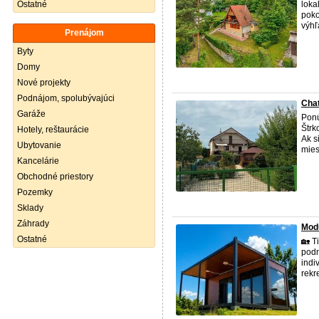
Ostatné
loka
poko
výhľ
Prenájom
Byty
Domy
Nové projekty
Podnájom, spolubývajúci
Chat
Garáže
Ponú
Štrk
Hotely, reštaurácie
Ak s
Ubytovanie
mies
Kancelárie
Obchodné priestory
Pozemky
Sklady
Záhrady
Modu
Ostatné
🏡 T
podn
indi
rek