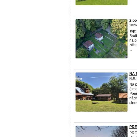
2 po
2026
Typ:
Brat
na p
záh
...
NA 
[6.8.
Na 
(sme
Ponú
nádh
slne
PRE
PRED