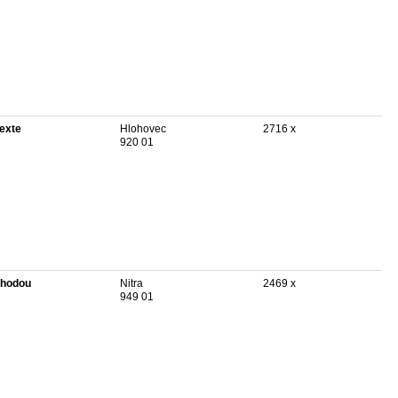
texte
Hlohovec
2716 x
920 01
hodou
Nitra
2469 x
949 01