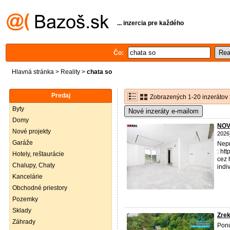
... inzercia pre každého
Čo:
Hlavná stránka
>
Reality
>
chata so
Predaj
Zobrazených 1-20 inzerátov 
Byty
Nové inzeráty e-mailom
Domy
NOVO
Nové projekty
2026
Garáže
Nepr
: ht
Hotely, reštaurácie
cez 
Chalupy, Chaty
indi
Kancelárie
Obchodné priestory
Pozemky
Sklady
Zrek
Záhrady
Ponú