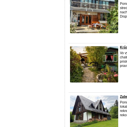
Ponú
stre
nach
Disp
Krá
Vo v
chat
pris
prav
Zabe
Ponú
loka
rekr
reko