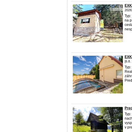
EXK
2026
Typ:
na p
cest
nesp
EXK
[6.8.
Typ:
Rea
záhr
Pred
Pre
Typ:
nach
vysp
v pr