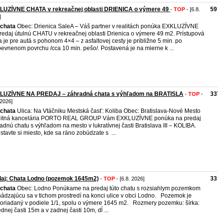
LUZÍVNE CHATA v rekreačnej oblasti DRIENICA o výmere 49
59
-
TOP
- [6.8.
]
chata
Obec: Drienica SaleA – Váš partner v realitách ponúka EXKLUZÍVNE
redaj útulnú CHATU v rekreačnej oblasti Drienica o výmere 49 m2. Prístupová
a je pre autá s pohonom 4×4 – z asfaltovej cesty je približne 5 min. po
evnenom povrchu /cca 10 min. pešo/. Postavená je na mierne k ...
LUZÍVNE NA PREDAJ – záhradná chata s výhľadom na BRATISLA
33
-
TOP
-
 2026]
chata
Ulica: Na Vtáčniku Mestská časť: Koliba Obec: Bratislava-Nové Mesto
litná kancelária PORTO REAL GROUP Vám EXKLUZÍVNE ponúka na predaj
adnú chatu s výhľadom na mesto v lukratívnej časti Bratislava III – KOLIBA.
stavte si miesto, kde sa ráno zobúdzate s ...
daj: Chata Lodno (pozemok 1645m2)
33
-
TOP
- [6.8. 2026]
chata
Obec: Lodno Ponúkame na predaj túto chatu s rozsiahlym pozemkom
ádzajúcu sa v tichom prostredí na konci ulice v obci Lodno. Pozemok je
oriadaný v podiele 1/1, spolu o výmere 1645 m2. Rozmery pozemku: šírka:
ednej časti 15m a v zadnej časti 10m, dĺ ...