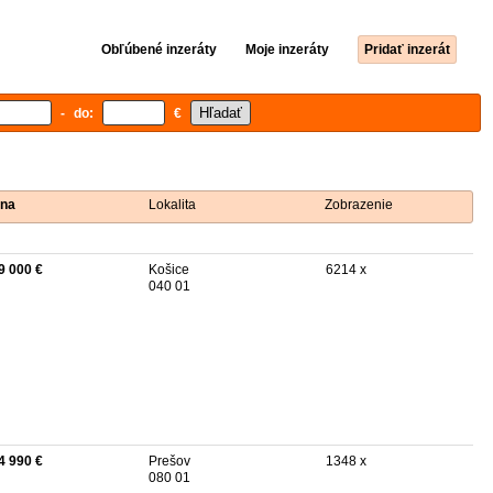
Obľúbené inzeráty
Moje inzeráty
Pridať inzerát
- do:
€
na
Lokalita
Zobrazenie
9 000 €
Košice
6214 x
040 01
4 990 €
Prešov
1348 x
080 01