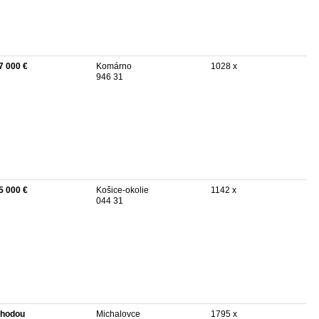
7 000 €
Komárno
1028 x
946 31
5 000 €
Košice-okolie
1142 x
044 31
hodou
Michalovce
1795 x