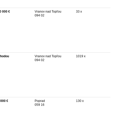
0 000 €
Vranov nad Topľou
33 x
094 02
hodou
Vranov nad Topľou
1019 x
094 02
 000 €
Poprad
130 x
059 16