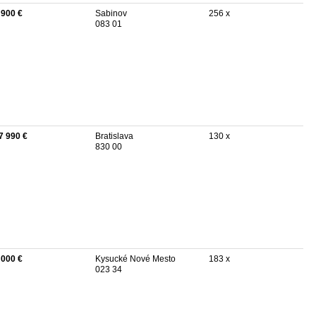
 900 €
Sabinov
256 x
083 01
7 990 €
Bratislava
130 x
830 00
 000 €
Kysucké Nové Mesto
183 x
023 34