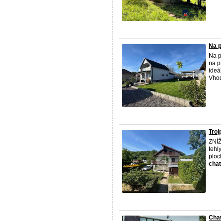
Na p
Na p
na p
ideá
Vhod
Troj
ZNÍŽ
tehl
ploc
cha
Cha