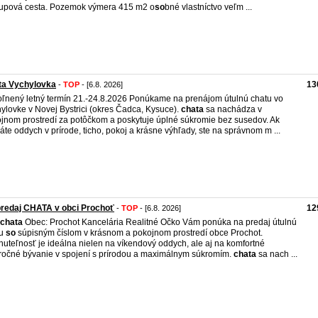
tupová cesta. Pozemok výmera 415 m2 o
so
bné vlastníctvo veľm ...
ta Vychylovka
13
-
TOP
- [6.8. 2026]
oľnený letný termín 21.-24.8.2026 Ponúkame na prenájom útulnú chatu vo
ylovke v Novej Bystrici (okres Čadca, Kysuce).
chata
sa nachádza v
jnom prostredí za potôčkom a poskytuje úplné súkromie bez susedov. Ak
áte oddych v prírode, ticho, pokoj a krásne výhľady, ste na správnom m ...
redaj CHATA v obci Prochoť
12
-
TOP
- [6.8. 2026]
chata
Obec: Prochot Kancelária Realitné Očko Vám ponúka na predaj útulnú
tu
so
súpisným číslom v krásnom a pokojnom prostredí obce Prochot.
uteľnosť je ideálna nielen na víkendový oddych, ale aj na komfortné
ročné bývanie v spojení s prírodou a maximálnym súkromím.
chata
sa nach ...