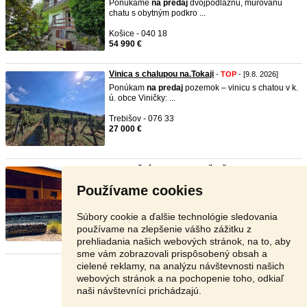
Ponúkame
na
predaj
dvojpodlažnú, murovanú
chatu s obytným podkro ...
Košice - 040 18
54 990 €
Vinica s chalupou na.Tokaji
-
TOP
- [9.8. 2026]
Ponúkam
na
predaj
pozemok – vinicu s chatou v k.
ú. obce Viničky: ...
Trebišov - 076 33
27 000 €
Rekreačná chata – Domaša, časť ...
-
TOP
- [9.8.
2026]
Používame cookies
na
predaj
rekreačná
chata
– Domaša, časť
Poľany – Monika Ponúkam ...
Súbory cookie a ďalšie technológie sledovania
Vranov nad Topľou - 094 05
používame na zlepšenie vášho zážitku z
95 000 €
prehliadania našich webových stránok, na to, aby
sme vám zobrazovali prispôsobený obsah a
cielené reklamy, na analýzu návštevnosti našich
Stránka:
1
2
3
Ďalšia
webových stránok a na pochopenie toho, odkiaľ
naši návštevníci prichádzajú.