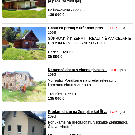
prípade, že zastupuj ...
Košice-okolie - 044 65
139 000 €
Chata na predaj v krásnom pros ...
-
TOP
- [9.8.
2026]
SÚKROMNÝ INZERÁT – REALITNÉ KANCELÁRIE
PROSÍM NEVOLAŤ A NEKONTAKT ...
Čadca - 023 21
85 000 €
Kamenná chata s vínnou pivnico ...
-
TOP
- [9.8.
2026]
VB reality Ponúkame
na
predaj
rekreačnú
kamennú chatu s vínnou p ...
Trebišov - 075 01
135 000 €
Predám chatu na Zemplínskej Ší ...
-
TOP
- [9.8.
2026]
Ponúkame
na
predaj
chatu v lokalite Zemplínska
Šírava, vhodnú n ...