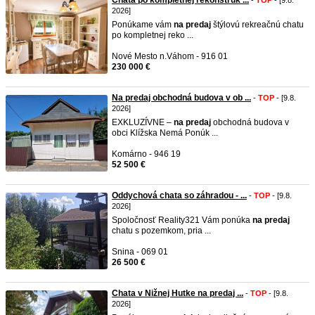
Chata po kompletnej rekonštruk ...
-
TOP
- [9.8.
2026]
Ponúkame vám
na
predaj
štýlovú rekreačnú chatu
po kompletnej reko ...
Nové Mesto n.Váhom - 916 01
230 000 €
Na predaj obchodná budova v ob ...
-
TOP
- [9.8.
2026]
EXKLUZÍVNE –
na
predaj
obchodná budova v
obci Klížska Nemá Ponúk ...
Komárno - 946 19
52 500 €
Oddychová chata so záhradou - ...
-
TOP
- [9.8.
2026]
Spoločnosť Reality321 Vám ponúka
na
predaj
chatu s pozemkom, pria ...
Snina - 069 01
26 500 €
Chata v Nižnej Hutke na predaj ...
-
TOP
- [9.8.
2026]