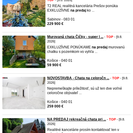
TOP
- [9.8. 2026]
T2 REAL realitná kancelária Prešov ponúka
EXKLUZÍVNE
na
predaj
ko ...
Sabinov - 083 01
229 900 €
Murovaná chata Čičky - super l ...
-
TOP
- [9.8.
2026]
EXKLUZÍVNE PONÚKAME
na
predaj
murovanú
chatku s pozemkom vo vyhľa ...
Košice - 040 01
59 900 €
NOVOSTAVBA - Chata na celoročn ...
-
TOP
- [9.8.
2026]
Nepremeškajte príležitosť, sú už len dve voľné
celoročne obývateľ ...
Košice - 040 01
259 000 €
NA PREDAJ rekreačná chata pri ...
-
TOP
- [9.8.
2026]
Realitné kancelárie prosím kontaktovať len v