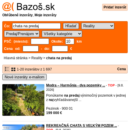
Pridať inzerát
Obľúbené inzeráty
,
Moje inzeráty
Čo:
PSČ (miesto):
Okolie:
km
Cena od:
- do:
€
Hlavná stránka
>
Reality
>
chata na predaj
Cena
1-20 inzerátov z 1 697
Nové inzeráty e-mailom
Modra – Harmónia - dva pozemky ...
-
TOP
- [9.8.
2026]
Ponúkame
na
predaj
výnimočný pozemok v jednej
z
na
jvyhľadávanejší ...
Pezinok - 900 01
199 000 €
REKREAČNÁ CHATA S VEĽKÝM POZEM ...
-