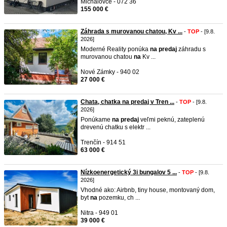
Michalovce - 072 36
155 000 €
Záhrada s murovanou chatou, Kv ...
-
TOP
- [9.8.
2026]
Moderné Reality ponúka
na
predaj
záhradu s
murovanou chatou
na
Kv ...
Nové Zámky - 940 02
27 000 €
Chata, chatka na predaj v Tren ...
-
TOP
- [9.8.
2026]
Ponúkame
na
predaj
veľmi peknú, zateplenú
drevenú chatku s elektr ...
Trenčín - 914 51
63 000 €
Nízkoenergetický 3i bungalov 5 ...
-
TOP
- [9.8.
2026]
Vhodné ako: Airbnb, tiny house, montovaný dom,
byt
na
pozemku, ch ...
Nitra - 949 01
39 000 €