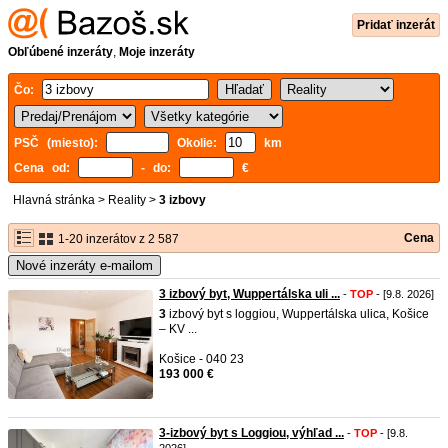
Pridať inzerát
Obľúbené inzeráty
,
Moje inzeráty
Čo:
PSČ (miesto):
Okolie:
km
Cena od:
- do:
€
Hlavná stránka
>
Reality
>
3 izbovy
Cena
1-20 inzerátov z 2 587
Nové inzeráty e-mailom
3 izbový byt, Wuppertálska uli ...
-
TOP
- [9.8. 2026]
3
izbový byt s loggiou, Wuppertálska ulica, Košice
– KV ...
Košice - 040 23
193 000 €
3-izbový byt s Loggiou, výhľad ...
-
TOP
- [9.8.