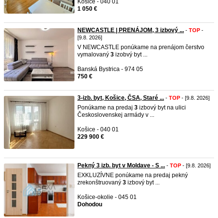
Košice - 040 01
1 050 €
NEWCASTLE | PRENÁJOM, 3 izbový ...
-
TOP
-
[9.8. 2026]
V NEWCASTLE ponúkame na prenájom čerstvo
vymalovaný
3
izobvý byt ...
Banská Bystrica - 974 05
750 €
3-izb. byt, Košice, ČSA, Staré ...
-
TOP
- [9.8. 2026]
Ponúkame na predaj
3
izbový byt na ulici
Československej armády v ...
Košice - 040 01
229 900 €
Pekný 3 izb. byt v Moldave - S ...
-
TOP
- [9.8. 2026]
EXKLUZÍVNE ponúkame na predaj pekný
zrekonštruovaný
3
izbový byt ...
Košice-okolie - 045 01
Dohodou