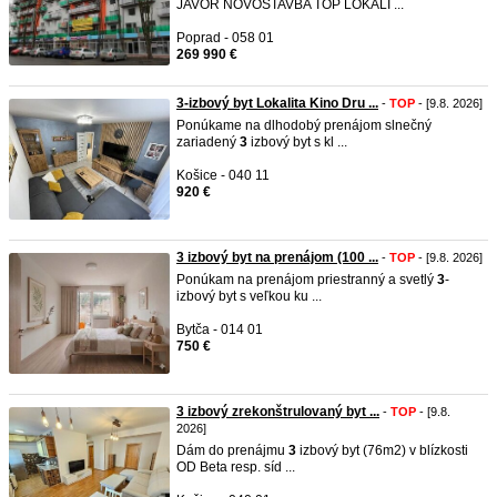
JAVOR NOVOSTAVBA TOP LOKALI ...
Poprad - 058 01
269 990 €
3-izbový byt Lokalita Kino Dru ...
-
TOP
- [9.8. 2026]
Ponúkame na dlhodobý prenájom slnečný
zariadený
3
izbový byt s kl ...
Košice - 040 11
920 €
3 izbový byt na prenájom (100 ...
-
TOP
- [9.8. 2026]
Ponúkam na prenájom priestranný a svetlý
3
-
izbový byt s veľkou ku ...
Bytča - 014 01
750 €
3 izbový zrekonštrulovaný byt ...
-
TOP
- [9.8.
2026]
Dám do prenájmu
3
izbový byt (76m2) v blízkosti
OD Beta resp. síd ...