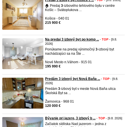
Predaj 3 izbový byt Košice I. ...
-
TOP
- [9.8. 2026]
🏠 Predaj
3
-izbového tehlového bytu v centre
Košíc – Svätoplukova ...
Košice - 040 01
215 900 €
Na predaj 3 izbový byt po komp ...
-
TOP
- [9.8.
2026]
Ponúkame na predaj výnimočný
3
-izbový byt
nachádzajúci sa na Šte ...
Nové Mesto n.Váhom - 915 01
195 990 €
Predám 3 izbový byt Nová Baňa ...
-
TOP
- [9.8.
2026]
Predám
3
-izbový byt v meste Nová Baňa ulica
Školská Byt sa ...
Žarnovica - 968 01
120 000 €
Bývanie pri jazere, 3 izbový b ...
-
TOP
- [9.8. 2026]
Začiatok sídliska Nad jazerom – jedna z