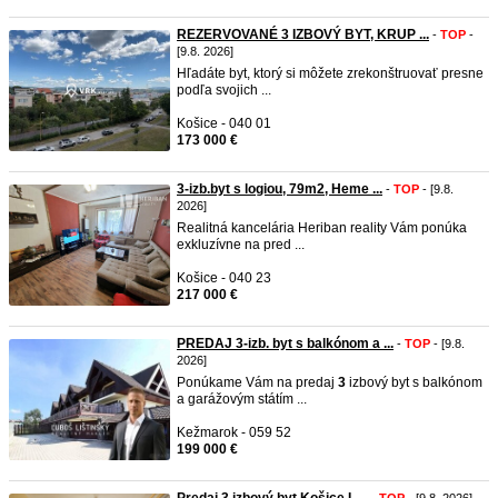
REZERVOVANÉ 3 IZBOVÝ BYT, KRUP ...
-
TOP
-
[9.8. 2026]
Hľadáte byt, ktorý si môžete zrekonštruovať presne
podľa svojich ...
Košice - 040 01
173 000 €
3-izb.byt s logiou, 79m2, Heme ...
-
TOP
- [9.8.
2026]
Realitná kancelária Heriban reality Vám ponúka
exkluzívne na pred ...
Košice - 040 23
217 000 €
PREDAJ 3-izb. byt s balkónom a ...
-
TOP
- [9.8.
2026]
Ponúkame Vám na predaj
3
izbový byt s balkónom
a garážovým státím ...
Kežmarok - 059 52
199 000 €