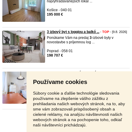
najvyhľadávanejších lokal ...
Košice - 040 01
195 000 €
3 izbový byt s loggiou a balkó ...
-
TOP
- [9.8. 2026]
Ponúkame Vám na predaj
3
-izbové byty v
novostavbe s príjemnou log ...
Poprad - 058 01
198 707 €
3-izb.tehl.byt s balkónom,s vý ...
-
TOP
- [9.8. 2026]
Realitní makléri Peter Heriban a Klaudia
Používame cookies
Heribanová Vám ponúkajú ...
Košice - 040 01
Súbory cookie a ďalšie technológie sledovania
206 000 €
používame na zlepšenie vášho zážitku z
prehliadania našich webových stránok, na to, aby
sme vám zobrazovali prispôsobený obsah a
cielené reklamy, na analýzu návštevnosti našich
Stránka:
1
2
3
Ďalšia
webových stránok a na pochopenie toho, odkiaľ
naši návštevníci prichádzajú.