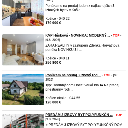
2026]
Ponúkame na predaj jeden z najlacnejších
3
izbových bytov v Košic ...
Košice - 040 22
179 900 €
KVP Húsková - NOVINKA: MODERNÝ ...
-
TOP
-
[9.8. 2026]
ZARA REALITY v zastúpení Zdenka Horváthová
ponúka NOVINKU
3
i ...
Košice - 040 11
256 800 €
Ponúkam na predaj 3 izbový rod ...
-
TOP
- [9.8.
2026]
Typ: Rodinný dom Obec: Veľká Ida 🏡 Na predaj
priestranný rodi ...
Košice-okolie - 044 55
120 000 €
PREDÁM 3 IZBOVÝ BYT POLYFUNKČN ...
-
TOP
-
[9.8. 2026]
⭐ PREDÁM
3
IZBOVÝ BYT POLYFUNKČNÝ DOM