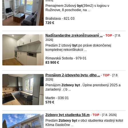
2026]
Prenajmem 2izbový
byt
(39m2) s logiou v
Ružinove, 8.poschodie, na ...
Bratislava - 821 03
720 €
Nadštandardne zrekonštruovaný ...
-
TOP
- [7.8.
2026]
Predám 2 izbový
byt
po práve dokončenej
kompletnej rekonštrukcii ...
Rimavská Sobota - 979 01
83 900 €
Prenájom 2-izboveho bytu -dlho ...
-
TOP
- [7.8.
2026]
Prenájom
2izbovy
byt
. Úplne prerobený 2025 a
zariadený . ( b ...
Martin - 036 01
570 €
2izbovy byt studienka 56.m
-
TOP
- [7.8. 2026]
Predám
2izbovy
byt
v obci studienka vlastný kotol
Klima čiastočne ...