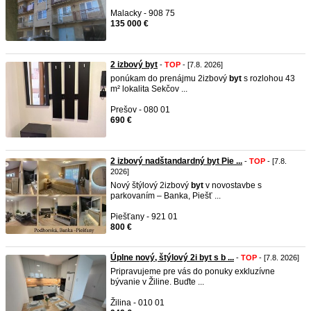
Malacky - 908 75
135 000 €
2 izbový byt
-
TOP
- [7.8. 2026]
ponúkam do prenájmu 2izbový
byt
s rozlohou 43
m² lokalita Sekčov ...
Prešov - 080 01
690 €
2 izbový nadštandardný byt Pie ...
-
TOP
- [7.8.
2026]
Nový štýlový 2izbový
byt
v novostavbe s
parkovaním – Banka, Piešť ...
Piešťany - 921 01
800 €
Úplne nový, štýlový 2i byt s b ...
-
TOP
- [7.8. 2026]
Pripravujeme pre vás do ponuky exkluzívne
bývanie v Žiline. Buďte ...
Žilina - 010 01