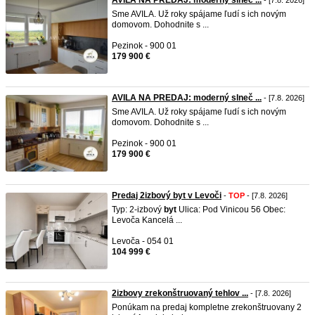
AVILA NA PREDAJ: moderný slneč ...
- [7.8. 2026]
Sme AVILA. Už roky spájame ľudí s ich novým
domovom. Dohodnite s ...
Pezinok - 900 01
179 900 €
AVILA NA PREDAJ: moderný slneč ...
- [7.8. 2026]
Sme AVILA. Už roky spájame ľudí s ich novým
domovom. Dohodnite s ...
Pezinok - 900 01
179 900 €
Predaj 2izbový byt v Levoči
-
TOP
- [7.8. 2026]
Typ: 2-izbový
byt
Ulica: Pod Vinicou 56 Obec:
Levoča Kancelá ...
Levoča - 054 01
104 999 €
2izbovy zrekonštruovaný tehlov ...
- [7.8. 2026]
Ponúkam na predaj kompletne zrekonštruovany 2