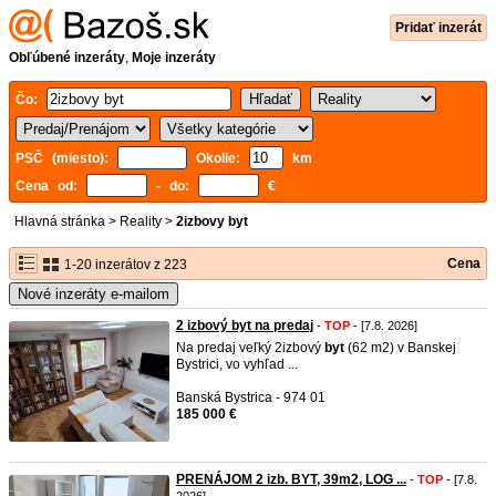
Pridať inzerát
Obľúbené inzeráty
,
Moje inzeráty
Čo:
PSČ (miesto):
Okolie:
km
Cena od:
- do:
€
Hlavná stránka
>
Reality
>
2izbovy byt
Cena
1-20 inzerátov z 223
Nové inzeráty e-mailom
2 izbový byt na predaj
-
TOP
- [7.8. 2026]
Na predaj veľký 2izbový
byt
(62 m2) v Banskej
Bystrici, vo vyhľad ...
Banská Bystrica - 974 01
185 000 €
PRENÁJOM 2 izb. BYT, 39m2, LOG ...
-
TOP
- [7.8.