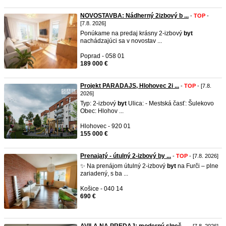
NOVOSTAVBA: Nádherný 2izbový b ...
-
TOP
-
[7.8. 2026]
Ponúkame na predaj krásny 2-izbový
byt
nachádzajúci sa v novostav ...
Poprad - 058 01
189 000 €
Projekt PARADAJS, Hlohovec 2i ...
-
TOP
- [7.8.
2026]
Typ: 2-izbový
byt
Ulica: - Mestská časť: Šulekovo
Obec: Hlohov ...
Hlohovec - 920 01
155 000 €
Prenajatý - útulný 2‑izbový by ...
-
TOP
- [7.8. 2026]
✨ Na prenájom útulný 2‑izbový
byt
na Furči – plne
zariadený, s ba ...
Košice - 040 14
690 €