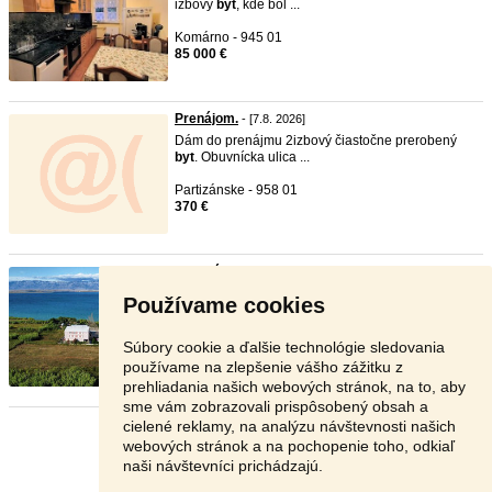
izbový
byt
, kde bol ...
Komárno - 945 01
85 000 €
Prenájom.
- [7.8. 2026]
Dám do prenájmu 2izbový čiastočne prerobený
byt
. Obuvnícka ulica ...
Partizánske - 958 01
370 €
Chorvátsko - Na predaj stavebn ...
- [6.8. 2026]
Typ: Stavebný pozemok Obec: Privlaka Nové
Používame cookies
Bývanie RK Vám ponú ...
Zahraničie - 123 45
Súbory cookie a ďalšie technológie sledovania
720 000 €
používame na zlepšenie vášho zážitku z
prehliadania našich webových stránok, na to, aby
sme vám zobrazovali prispôsobený obsah a
cielené reklamy, na analýzu návštevnosti našich
Stránka:
1
2
3
Ďalšia
webových stránok a na pochopenie toho, odkiaľ
naši návštevníci prichádzajú.