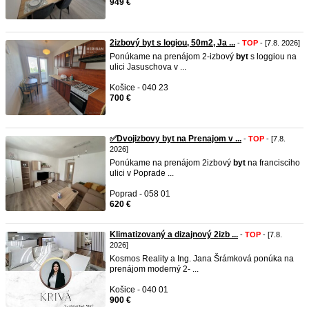
949 €
2izbový byt s logiou, 50m2, Ja ...
-
TOP
- [7.8. 2026]
Ponúkame na prenájom 2-izbový
byt
s loggiou na
ulici Jasuschova v ...
Košice - 040 23
700 €
✅Dvojizbovy byt na Prenajom v ...
-
TOP
- [7.8.
2026]
Ponúkame na prenájom 2izbový
byt
na francisciho
ulici v Poprade ...
Poprad - 058 01
620 €
Klimatizovaný a dizajnový 2izb ...
-
TOP
- [7.8.
2026]
Kosmos Reality a Ing. Jana Šrámková ponúka na
prenájom moderný 2- ...
Košice - 040 01
900 €