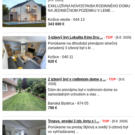
[9.8. 2026]
EXKLUZÍVNA NOVOSTAVBA RODINNÉHO DOMU
NA JEDINEČNOM POZEMKU V LEME ...
Košice-okolie - 044 13
343 000 €
3-izbový byt Lokalita Kino Dru ...
-
TOP
- [9.8. 2026]
Ponúkame na dlhodobý prenájom slnečný
zariadený 3 izbový byt s kl ...
Košice - 040 11
920 €
2 izbový byt v rodinnom dome s ...
-
TOP
- [9.8.
2026]
Dám do prenájmu byt v rodinnom dome so
samostatným vchodom a vlas ...
Banská Bystrica - 974 05
790 €
Trnava -predaj 3 izb. bytu s l ...
-
TOP
- [9.8. 2026]
Ponúkame na predaj štýlový a svetlý 3-izbový byt
vo vyhľadávanej ...