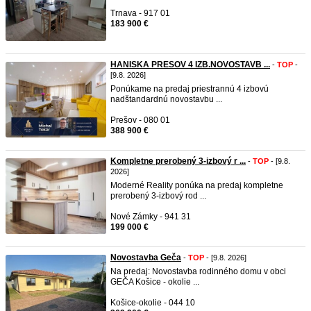
Trnava - 917 01
183 900 €
HANISKA PRESOV 4 IZB.NOVOSTAVB ...
-
TOP
-
[9.8. 2026]
Ponúkame na predaj priestrannú 4 izbovú
nadštandardnú novostavbu ...
Prešov - 080 01
388 900 €
Kompletne prerobený 3-izbový r ...
-
TOP
- [9.8.
2026]
Moderné Reality ponúka na predaj kompletne
prerobený 3-izbový rod ...
Nové Zámky - 941 31
199 000 €
Novostavba Geča
-
TOP
- [9.8. 2026]
Na predaj: Novostavba rodinného domu v obci
GEČA Košice - okolie ...
Košice-okolie - 044 10