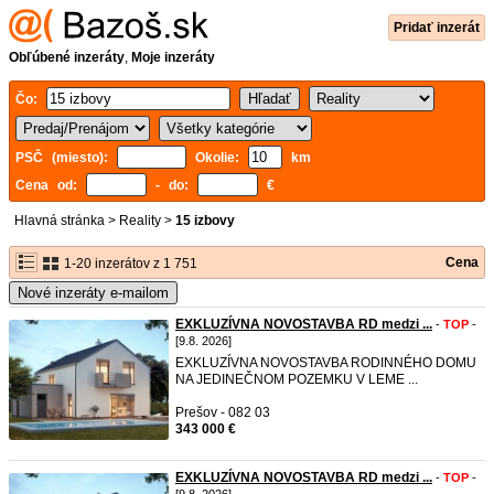
Pridať inzerát
Obľúbené inzeráty
,
Moje inzeráty
Čo:
PSČ (miesto):
Okolie:
km
Cena od:
- do:
€
Hlavná stránka
>
Reality
>
15 izbovy
Cena
1-20 inzerátov z 1 751
Nové inzeráty e-mailom
EXKLUZÍVNA NOVOSTAVBA RD medzi ...
-
TOP
-
[9.8. 2026]
EXKLUZÍVNA NOVOSTAVBA RODINNÉHO DOMU
NA JEDINEČNOM POZEMKU V LEME ...
Prešov - 082 03
343 000 €
EXKLUZÍVNA NOVOSTAVBA RD medzi ...
-
TOP
-