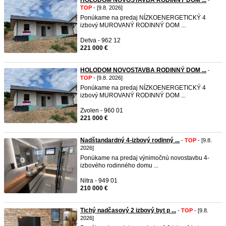
HOLODOM NOVOSTAVBA RODINNÝ DOM ...
-
TOP
- [9.8. 2026]
Ponúkame na predaj NÍZKOENERGETICKÝ 4
izbový MUROVANÝ RODINNÝ DOM ...
Detva - 962 12
221 000 €
HOLODOM NOVOSTAVBA RODINNÝ DOM ...
-
TOP
- [9.8. 2026]
Ponúkame na predaj NÍZKOENERGETICKÝ 4
izbový MUROVANÝ RODINNÝ DOM ...
Zvolen - 960 01
221 000 €
Nadštandardný 4-izbový rodinný ...
-
TOP
- [9.8.
2026]
Ponúkame na predaj výnimočnú novostavbu 4-
izbového rodinného domu ...
Nitra - 949 01
210 000 €
Tichý nadčasový 2 izbový byt p ...
-
TOP
- [9.8.
2026]