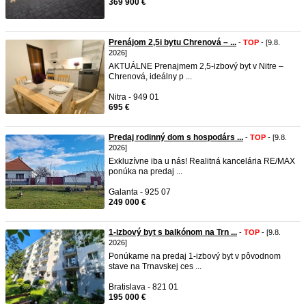
369 900 €
Prenájom 2,5i bytu Chrenová – ...
-
TOP
- [9.8.
2026]
AKTUÁLNE Prenajmem 2,5-izbový byt v Nitre –
Chrenová, ideálny p ...
Nitra - 949 01
695 €
Predaj rodinný dom s hospodárs ...
-
TOP
- [9.8.
2026]
Exkluzívne iba u nás! Realitná kancelária RE/MAX
ponúka na predaj ...
Galanta - 925 07
249 000 €
1-izbový byt s balkónom na Trn ...
-
TOP
- [9.8.
2026]
Ponúkame na predaj 1-izbový byt v pôvodnom
stave na Trnavskej ces ...
Bratislava - 821 01
195 000 €