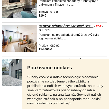
Ponúkam kompletne zariadený 2 izbový byt s
balkónom v Trnave na u ...
Trnava - 917 01
810 €
CENOVO VÝNIMOČNÝ 3-IZBOVÝ BYT ...
-
TOP
-
[9.8. 2026]
Ponúkam na predaj priestranný 3-izbový byt s
loggiou na sídlisku ...
Prešov - 080 01
154 000 €
NA PREDAJ: Moderná 4izbová NOV ...
-
TOP
-
[9.8. 2026]
Používame cookies
Exkluzívne na predaj: Moderná 4-izbová
NOVOSTAVBA v obci Ždaňa ...
Súbory cookie a ďalšie technológie sledovania
Košice-okolie - 044 11
používame na zlepšenie vášho zážitku z
305 000 €
prehliadania našich webových stránok, na to, aby
sme vám zobrazovali prispôsobený obsah a
cielené reklamy, na analýzu návštevnosti našich
Stránka:
1
2
3
Ďalšia
webových stránok a na pochopenie toho, odkiaľ
naši návštevníci prichádzajú.