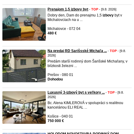
Prenajom 1,5 izbovy byt
-
TOP
- [9.8. 2026]
Dobry den, Dam do prenajmu 1,5
izbovy
byt v
Michalovciach na u ...
Michalovce - 072 04
480 €
Na predaj RD Sarišsské Michaľa ...
-
TOP
- [9.8.
2026]
Predám starší rodinný dom Šarišské Michaľany, v
blízkosti železni ...
Prešov - 080 01
Dohodou
Luxusný 3-izbový byt s veľkory ...
-
TOP
- [9.8.
2026]
Bc. Alena KIMLEROVÁ v spolupráci s realitnou
kanceláriou ELI REAL ...
Košice - 040 01
750 000 €