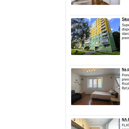
Šiko
Supe
disp
star
prem
Na p
Pon
pren
Rozl
Byt 
NA 
FLA