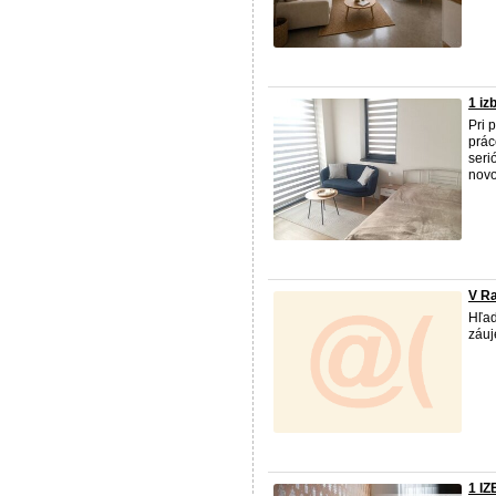
1 iz
Pri 
prác
seri
novo
V Ra
Hľa
záuj
1 I