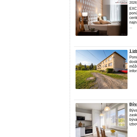
2026
EXCL
ponú
cent
najn
...
1 iz
Pon
dost
môže
info
Býva
Býva
zask
býva
izbo