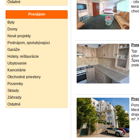
Ostatné
- iz
kera
chod
Prenájom
Byty
Domy
Nové projekty
Podnájom, spolubývajúci
Ponú
Garáže
Typ:
izbo
Hotely, reštaurácie
Špeg
Ubytovanie
zrek
Kancelárie
Obchodné priestory
Pozemky
Sklady
Záhrady
Pred
Ostatné
Pon
Mest
disp
m². 