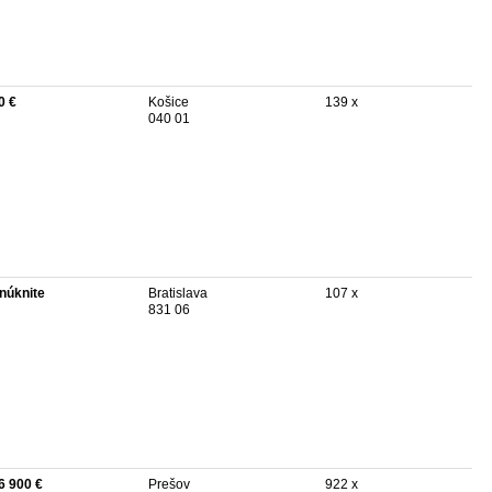
0 €
Košice
139 x
040 01
núknite
Bratislava
107 x
831 06
6 900 €
Prešov
922 x