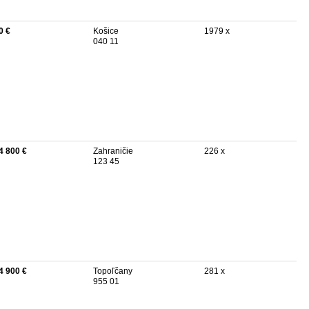
0 €
Košice
1979 x
040 11
4 800 €
Zahraničie
226 x
123 45
4 900 €
Topoľčany
281 x
955 01