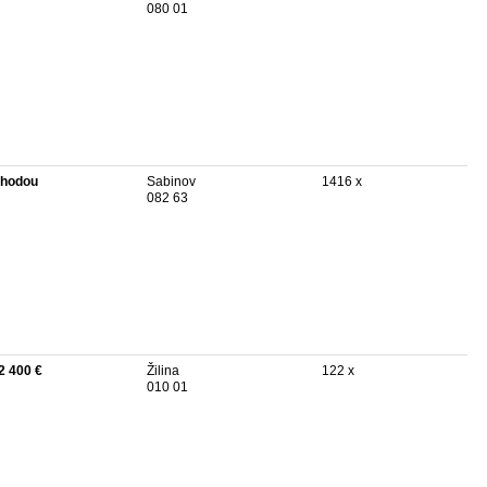
080 01
hodou
Sabinov
1416 x
082 63
2 400 €
Žilina
122 x
010 01