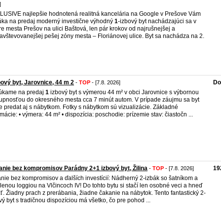
]
USIVE najlepšie hodnotená realitná kancelária na Google v Prešove Vám
ka na predaj moderný investične výhodný
1
-izbový byt nachádzajúci sa v
re mesta Prešov na ulici Baštová, len pár krokov od najrušnejšej a
avštevovanejšej pešej zóny mesta – Floriánovej ulice. Byt sa nachádza na 2.
bový byt, Jarovnice, 44 m 2
Do
-
TOP
- [7.8. 2026]
úkame na predaj
1
izbový byt s výmerou 44 m² v obci Jarovnice s výbornou
upnosťou do okresného mesta cca 7 minút autom. V prípade záujmu sa byt
 predat aj s nábytkom. Fotky s nábytkom sú vizualizácie. Základné
rmácie: • výmera: 44 m² • dispozícia: poschodie: prízemie stav: čiastočn ...
nie bez kompromisov Parádny 2+1 izbový byt, Žilina
19
-
TOP
- [7.8. 2026]
nie bez kompromisov a ďalších investícií: Nádherný 2-izbák so šatníkom a
lenou loggiou na Vlčincoch IV! Do tohto bytu si stačí len osobné veci a hneď
ť. Žiadny prach z prerábania, žiadne čakanie na nábytok. Tento fantastický 2-
vý byt s tradičnou dispozíciou má všetko, čo pre pohod ...