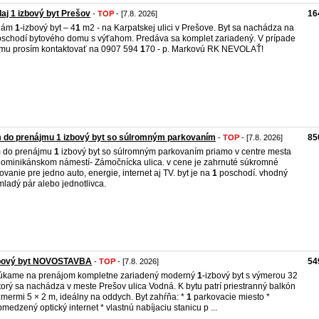
aj 1 izbový byt Prešov
16
-
TOP
- [7.8. 2026]
dám
1
-izbový byt – 4
1
m2 - na Karpatskej ulici v Prešove. Byt sa nachádza na
oschodí bytového domu s výťahom. Predáva sa komplet zariadený. V prípade
mu prosím kontaktovať na 0907 594
1
70 - p. Markovú RK NEVOLAŤ!
 do prenájmu 1 izbový byt so súlromným parkovaním
85
-
TOP
- [7.8. 2026]
 do prenájmu
1
izbový byt so súlromným parkovaním priamo v centre mesta
ominikánskom námestí- Zámočnícka ulica. v cene je zahrnuté súkromné
ovanie pre jedno auto, energie, internet aj TV. byt je na
1
poschodí. vhodný
mladý pár alebo jednotlivca.
zbový byt NOVOSTAVBA
54
-
TOP
- [7.8. 2026]
úkame na prenájom kompletne zariadený moderný
1
-izbový byt s výmerou 32
torý sa nachádza v meste Prešov ulica Vodná. K bytu patrí priestranný balkón
zmermi 5 × 2 m, ideálny na oddych. Byt zahŕňa: *
1
parkovacie miesto *
medzený optický internet * vlastnú nabíjaciu stanicu p ...