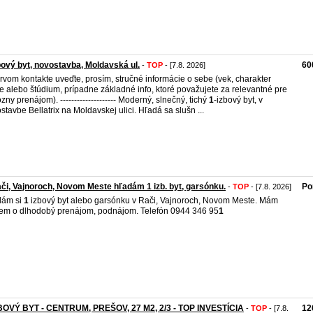
bový byt, novostavba, Moldavská ul.
60
-
TOP
- [7.8. 2026]
prvom kontakte uveďte, prosím, stručné informácie o sebe (vek, charakter
e alebo štúdium, prípadne základné info, ktoré považujete za relevantné pre
ózny prenájom). -------------------- Moderný, slnečný, tichý
1
-izbový byt, v
stavbe Bellatrix na Moldavskej ulici. Hľadá sa slušn ...
či, Vajnoroch, Novom Meste hľadám 1 izb. byt, garsónku.
Po
-
TOP
- [7.8. 2026]
dám si
1
izbový byt alebo garsónku v Rači, Vajnoroch, Novom Meste. Mám
em o dlhodobý prenájom, podnájom. Telefón 0944 346 95
1
ZBOVÝ BYT - CENTRUM, PREŠOV, 27 M2, 2/3 - TOP INVESTÍCIA
12
-
TOP
- [7.8.