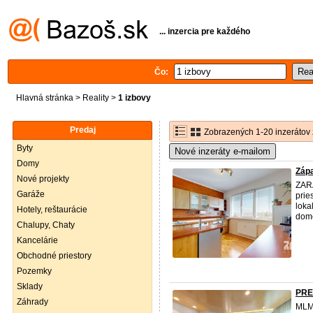
... inzercia pre každého
Čo:
Hlavná stránka
>
Reality
>
1 izbovy
Predaj
Zobrazených 1-20 inzerátov 
Byty
Nové inzeráty e-mailom
Domy
Zápa
Nové projekty
ZARA
Garáže
prie
loka
Hotely, reštaurácie
dome
Chalupy, Chaty
Kancelárie
Obchodné priestory
Pozemky
Sklady
PRE
Záhrady
MLM 