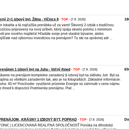
vný 2+1 izbový byt, Žilina - Vlčince II
18
-
TOP
- [7.8. 2026]
r lokalita a tá najťažšia prerábka už za vami! Šikovný 2-izbák s tradičnou
ozíciou pripravený na nový príbeh, ktorý spája skvelú polohu s minimom
ostí pre nového majiteľa! Hľadáte svoje prvé vlastné bývanie, alebo
ýšľate nad výbornou investíciou na prenájom? Tu ste na správnej adr ...
renájom 1 izbový byt na Juhu - Voľný ihned
65
-
TOP
- [7.8. 2026]
úkame na prenájom kompletne zariadený
1
-izbový byt na sídlisku Juh. Byt sa
ajíma so všetkým zariadením tak, ako je na fotografiách. Základné informácie:
oha: 40 m² Poschodie: vyvýšené prízemie Energie sú zahrnuté v cene nájmu
je ihneď k dispozícii Podmienky prenájmu: Plat ...
PRENÁJOM , KRÁSNY 1 IZBOVÝ BYT, POPRAD
Do
-
TOP
- [7.8. 2026]
TONIC | LICENCOVANÁ REALITNÁ SPOLOČNOSŤ Ponúka na dlhodobý