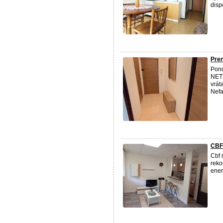
disp
Pren
Pon
NET)
vrát
Nefa
CBF-
Cbf 
reko
ener