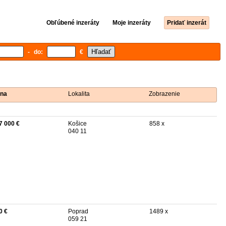
Obľúbené inzeráty
Moje inzeráty
Pridať inzerát
- do:
€
na
Lokalita
Zobrazenie
7 000 €
Košice
858 x
040 11
0 €
Poprad
1489 x
059 21