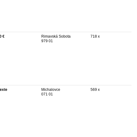
0 €
Rimavská Sobota
718 x
979 01
texte
Michalovce
569 x
071 01