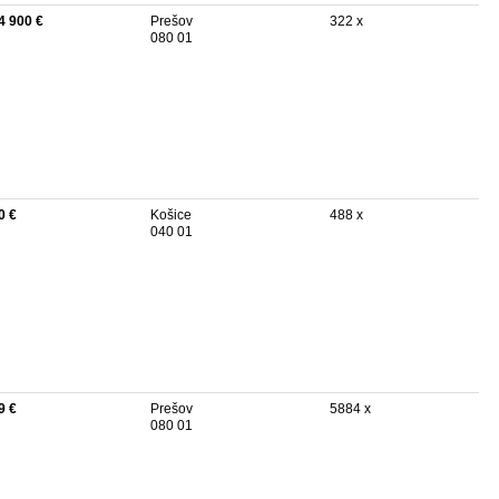
4 900 €
Prešov
322 x
080 01
0 €
Košice
488 x
040 01
9 €
Prešov
5884 x
080 01