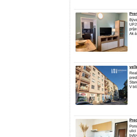
Pren
Býva
UPJŠ
príj
Ak á
veľk
Real
pred
Star
V bl
Pred
Pon
ulic
byto