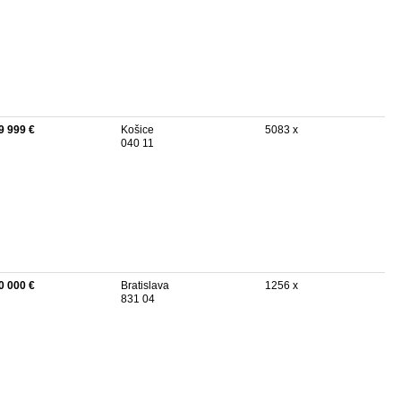
9 999 €
Košice
5083 x
040 11
0 000 €
Bratislava
1256 x
831 04