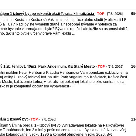
ájom 1 izbový byt po rekonštrukcii Terasa klimatizácia
65
-
TOP
- [7.8. 2026]
te mimo Košíc ale Košice sú Vašim miestom práce alebo štúdií (v blízkosti LF
 a TU) ? Radi by ste vymenili drahé a neosobné bývanie v hoteloch za
emné bývanie v prenajatom byte? Bývate s rodičmi ale túžite sa osamostatniť?
no, tak tento byt je určený práve Vám, exklu ...
ý 1izb. tehl.byt, 40m2, Park Angelinum, KE Staré Mesto
16
-
TOP
- [7.8. 2026]
itní makléri Peter Heriban a Klaudia Heribanová Vám ponúkajú exkluzívne na
aj veľký
1
izbový tehlový byt na ulici Park Angelinum v Košiciach, Košice časť
é Mesto, kat.územie Letná, v lukratívnej pokojnej lokalite blízko centra mesta.
ízkosti je kompletná občianska vybavenosť- ...
ám 1 izbový byt
11
-
TOP
- [7.8. 2026]
úkam Vám na predaj
1
- izbový byt vo vyhľadávanej lokalite na Palkovičovej
i v Topoľčanoch, len 3 minúty pešo od centra mesta. Byt sa nachádza v novšej
vke kolaudovanej v roku
1
996 a komplet obnovenej v roku 2026. Byt