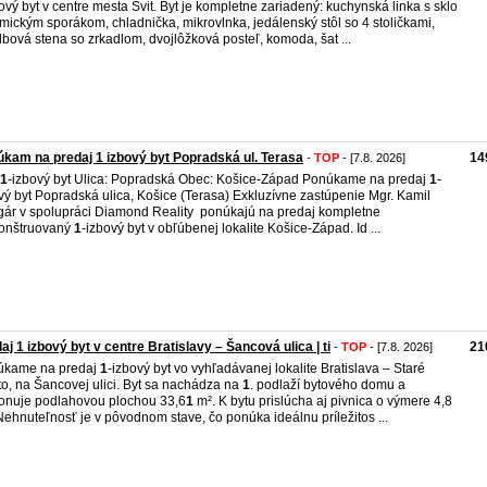
bový byt v centre mesta Svit. Byt je kompletne zariadený: kuchynská linka s sklo
mickým sporákom, chladnička, mikrovlnka, jedálenský stôl so 4 stoličkami,
bová stena so zrkadlom, dvojlôžková posteľ, komoda, šat ...
kam na predaj 1 izbový byt Popradská ul. Terasa
14
-
TOP
- [7.8. 2026]
1
-izbový byt Ulica: Popradská Obec: Košice-Západ Ponúkame na predaj
1
-
vý byt Popradská ulica, Košice (Terasa) Exkluzívne zastúpenie Mgr. Kamil
ár v spolupráci Diamond Reality ponúkajú na predaj kompletne
onštruovaný
1
-izbový byt v obľúbenej lokalite Košice-Západ. Id ...
aj 1 izbový byt v centre Bratislavy – Šancová ulica | ti
21
-
TOP
- [7.8. 2026]
úkame na predaj
1
-izbový byt vo vyhľadávanej lokalite Bratislava – Staré
o, na Šancovej ulici. Byt sa nachádza na
1
. podlaží bytového domu a
onuje podlahovou plochou 33,6
1
m². K bytu prislúcha aj pivnica o výmere 4,8
Nehnuteľnosť je v pôvodnom stave, čo ponúka ideálnu príležitos ...