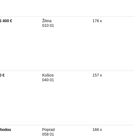
6 400 €
Žilina
176 x
010 01
0 €
Košice
157 x
040 01
hodou
Poprad
166 x
058 01