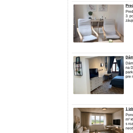
Pred
Pre
3. p
záuj
Dám
Dám
na D
park
pre 
1 i
Pon
m² k
s ro
neob