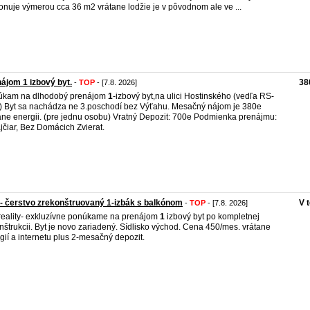
onuje výmerou cca 36 m2 vrátane lodžie je v pôvodnom ale ve ...
ájom 1 izbový byt.
38
-
TOP
- [7.8. 2026]
úkam na dlhodobý prenájom
1
-izbový byt,na ulici Hostinského (vedľa RS-
 Byt sa nachádza ne 3.poschodí bez Výťahu. Mesačný nájom je 380e
ane energii. (pre jednu osobu) Vratný Depozit: 700e Podmienka prenájmu:
jčiar, Bez Domácich Zvierat.
 čerstvo zrekonštruovaný 1-izbák s balkónom
V 
-
TOP
- [7.8. 2026]
reality- exkluzívne ponúkame na prenájom
1
izbový byt po kompletnej
nštrukcii. Byt je novo zariadený. Sídlisko východ. Cena 450/mes. vrátane
gií a internetu plus 2-mesačný depozit.