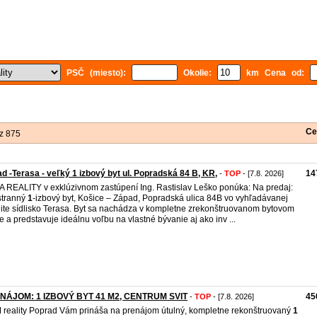
PSČ (miesto):
Okolie:
km Cena od:
Ce
z 875
d -Terasa - veľký 1 izbový byt ul. Popradská 84 B, KR,
14
-
TOP
- [7.8. 2026]
 REALITY v exklúzivnom zastúpení Ing. Rastislav Leško ponúka: Na predaj:
stranný
1
-izbový byt, Košice – Západ, Popradská ulica 84B vo vyhľadávanej
lite sídlisko Terasa. Byt sa nachádza v kompletne zrekonštruovanom bytovom
 a predstavuje ideálnu voľbu na vlastné bývanie aj ako inv ...
NÁJOM: 1 IZBOVÝ BYT 41 M2, CENTRUM SVIT
45
-
TOP
- [7.8. 2026]
reality Poprad Vám prináša na prenájom útulný, kompletne rekonštruovaný
1