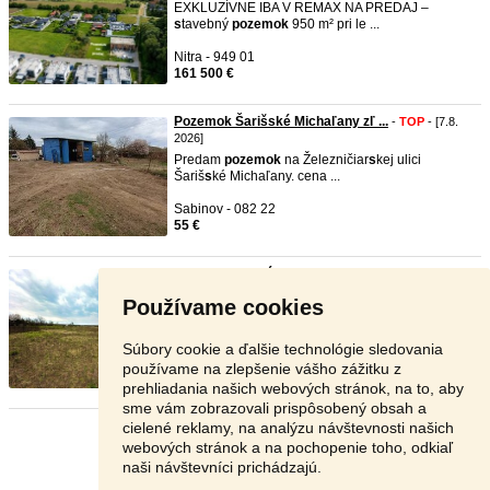
EXKLUZÍVNE IBA V REMAX NA PREDAJ –
s
tavebný
pozemok
950 m² pri le ...
Nitra - 949 01
161 500 €
Pozemok Šarišské Michaľany zľ ...
-
TOP
- [7.8.
2026]
Predam
pozemok
na Železničiar
s
kej ulici
Šariš
s
ké Michaľany. cena ...
Sabinov - 082 22
55 €
Na predaj veľký pozemok 1 476 ...
-
TOP
- [7.8.
2026]
Používame cookies
Ponúkam na predaj rovinatý
pozemok
s
výmerou
1 476 m² (cca 19 × 7 ...
Súbory cookie a ďalšie technológie sledovania
Nové Zámky - 941 34
používame na zlepšenie vášho zážitku z
17 500 €
prehliadania našich webových stránok, na to, aby
sme vám zobrazovali prispôsobený obsah a
cielené reklamy, na analýzu návštevnosti našich
Stránka:
1
2
3
Ďalšia
webových stránok a na pochopenie toho, odkiaľ
naši návštevníci prichádzajú.