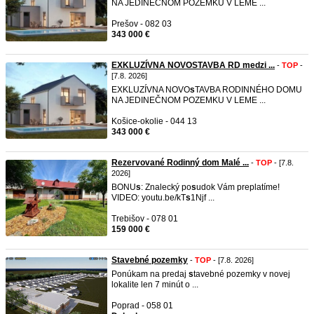
NA JEDINEČNOM POZEMKU V LEME ...
Prešov - 082 03
343 000 €
EXKLUZÍVNA NOVOSTAVBA RD medzi ...
-
TOP
-
[7.8. 2026]
EXKLUZÍVNA NOVO
s
TAVBA RODINNÉHO DOMU
NA JEDINEČNOM POZEMKU V LEME ...
Košice-okolie - 044 13
343 000 €
Rezervované Rodinný dom Malé ...
-
TOP
- [7.8.
2026]
BONU
s
: Znalecký po
s
udok Vám preplatíme!
VIDEO: youtu.be/kT
s
1Njf ...
Trebišov - 078 01
159 000 €
Stavebné pozemky
-
TOP
- [7.8. 2026]
Ponúkam na predaj
s
tavebné pozemky v novej
lokalite len 7 minút o ...
Poprad - 058 01