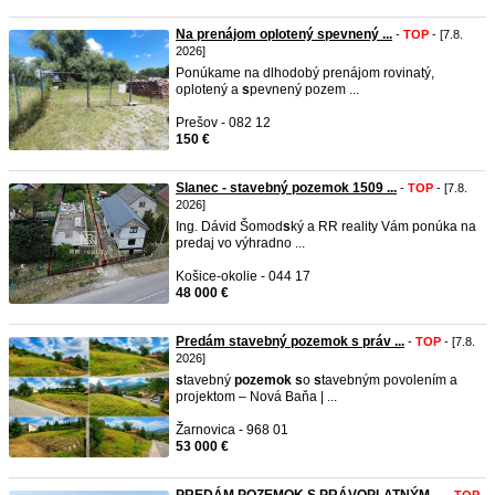
Na prenájom oplotený spevnený ...
-
TOP
- [7.8.
2026]
Ponúkame na dlhodobý prenájom rovinatý,
oplotený a
s
pevnený pozem ...
Prešov - 082 12
150 €
Slanec - stavebný pozemok 1509 ...
-
TOP
- [7.8.
2026]
Ing. Dávid Šomod
s
ký a RR reality Vám ponúka na
predaj vo výhradno ...
Košice-okolie - 044 17
48 000 €
Predám stavebný pozemok s práv ...
-
TOP
- [7.8.
2026]
s
tavebný
pozemok
s
o
s
tavebným povolením a
projektom – Nová Baňa | ...
Žarnovica - 968 01
53 000 €