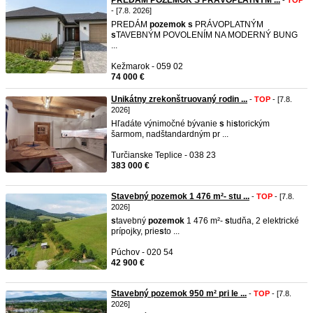
PREDÁM POZEMOK S PRÁVOPLATNÝM ...
-
TOP
- [7.8. 2026]
PREDÁM
pozemok
s
PRÁVOPLATNÝM
s
TAVEBNÝM POVOLENÍM NA MODERNÝ BUNG
...
Kežmarok - 059 02
74 000 €
Unikátny zrekonštruovaný rodin ...
-
TOP
- [7.8.
2026]
Hľadáte výnimočné bývanie
s
hi
s
torickým
šarmom, nadštandardným pr ...
Turčianske Teplice - 038 23
383 000 €
Stavebný pozemok 1 476 m²- stu ...
-
TOP
- [7.8.
2026]
s
tavebný
pozemok
1 476 m²-
s
tudňa, 2 elektrické
prípojky, prie
s
to ...
Púchov - 020 54
42 900 €
Stavebný pozemok 950 m² pri le ...
-
TOP
- [7.8.
2026]