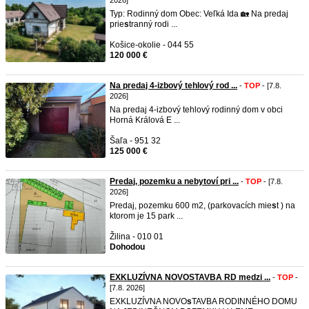
2026]
Typ: Rodinný dom Obec: Veľká Ida 🏡 Na predaj
prie
s
tranný rodi ...
Košice-okolie - 044 55
120 000 €
Na predaj 4-izbový tehlový rod ...
-
TOP
- [7.8.
2026]
Na predaj 4-izbový tehlový rodinný dom v obci
Horná Králová E ...
Šaľa - 951 32
125 000 €
Predaj, pozemku a nebytoví pri ...
-
TOP
- [7.8.
2026]
Predaj, pozemku 600 m2, (parkovacích mie
s
t ) na
ktorom je 15 park ...
Žilina - 010 01
Dohodou
EXKLUZÍVNA NOVOSTAVBA RD medzi ...
-
TOP
-
[7.8. 2026]
EXKLUZÍVNA NOVO
s
TAVBA RODINNÉHO DOMU