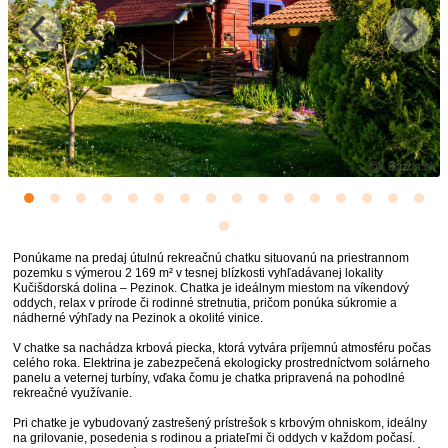
Ponúkame na predaj útulnú rekreačnú chatku situovanú na priestrannom
pozemku s výmerou 2 169 m² v tesnej blízkosti vyhľadávanej lokality
Kučišdorská dolina – Pezinok. Chatka je ideálnym miestom na víkendový
oddych, relax v prírode či rodinné stretnutia, pričom ponúka súkromie a
nádherné výhľady na Pezinok a okolité vinice.
V chatke sa nachádza krbová piecka, ktorá vytvára príjemnú atmosféru počas
celého roka. Elektrina je zabezpečená ekologicky prostredníctvom solárneho
panelu a veternej turbíny, vďaka čomu je chatka pripravená na pohodlné
rekreačné využívanie.
Pri chatke je vybudovaný zastrešený prístrešok s krbovým ohniskom, ideálny
na grilovanie, posedenia s rodinou a priateľmi či oddych v každom počasí.