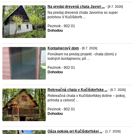
Na predaj drevená chata Javori ...
- [8.7. 2026]
Na predaj drevená chata Javorina so super
polohou V Kučišdorfs ...
Pezinok - 902 01
Dohodou
Kontajnerový dom
- [8.7. 2026]
Ponúkam na predaj projekt - chata (dom) z
lodných kontajnerov, pô ...
Pezinok - 902 01
Dohodou
Rekreačná chata v Kučišdorfske ...
- [6.7. 2026]
Rekreačná chata v Kučišdorfskej doline – pokoj,
príroda a celoroč ...
Pezinok - 902 01
Dohodou
Oáza pokoja pri Kučišdorfskej ...
- [1.7. 2026]