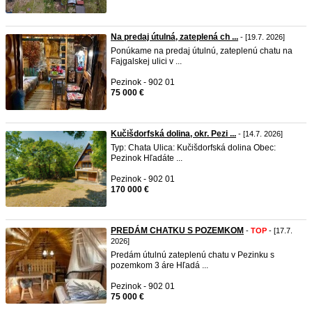
Na predaj útulná, zateplená ch ...
- [19.7. 2026]
Ponúkame na predaj útulnú, zateplenú chatu na
Fajgalskej ulici v ...
Pezinok - 902 01
75 000 €
Kučišdorfská dolina, okr. Pezi ...
- [14.7. 2026]
Typ: Chata Ulica: Kučišdorfská dolina Obec:
Pezinok Hľadáte ...
Pezinok - 902 01
170 000 €
PREDÁM CHATKU S POZEMKOM
-
TOP
- [17.7.
2026]
Predám útulnú zateplenú chatu v Pezinku s
pozemkom 3 áre Hľadá ...
Pezinok - 902 01
75 000 €