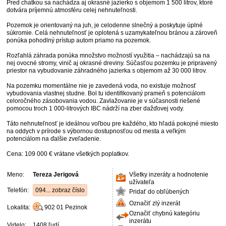
Pred chatkou sa nachádza aj okrasné jazierko s objemom 1 500 litrov, ktoré
dotvára príjemnú atmosféru celej nehnuteľnosti.
Pozemok je orientovaný na juh, je celodenne slnečný a poskytuje úplné
súkromie. Celá nehnuteľnosť je oplotená s uzamykateľnou bránou a zároveň
ponúka pohodlný prístup autom priamo na pozemok.
Rozľahlá záhrada ponúka množstvo možností využitia – nachádzajú sa na
nej ovocné stromy, vinič aj okrasné dreviny. Súčasťou pozemku je pripravený
priestor na vybudovanie záhradného jazierka s objemom až 30 000 litrov.
Na pozemku momentálne nie je zavedená voda, no existuje možnosť
vybudovania vlastnej studne. Bol tu identifikovaný prameň s potenciálom
celoročného zásobovania vodou. Zavlažovanie je v súčasnosti riešené
pomocou troch 1 000-litrových IBC nádrží na zber dažďovej vody.
Táto nehnuteľnosť je ideálnou voľbou pre každého, kto hľadá pokojné miesto
na oddych v prírode s výbornou dostupnosťou od mesta a veľkým
potenciálom na ďalšie zveľadenie.
Cena: 109 000 € vrátane všetkých poplatkov.
Meno:
Tereza Jerigová
Všetky inzeráty a hodnotenie
užívateľa
Telefón:
094... zobraz číslo
Pridať do obľúbených
Označiť zlý inzerát
Lokalita:
902 01
Pezinok
Označiť chybnú kategóriu
inzerátu
Videlo:
1408 ľudí