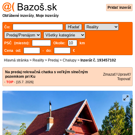
Pridať inzerát
Obľúbené inzeráty
,
Moje inzeráty
Čo:
PSČ (miesto):
Okolie:
km
Cena od:
- do:
€
Hlavná stránka
>
Reality
>
Predaj
>
Chalupy
>
Inzerát č. 193457102
Na predaj rekreačná chatka s veľkým slnečným
Zmazať/ Upraviť/
pozemkom pri Ku
Topovať
-
TOP
- [15.7. 2026]