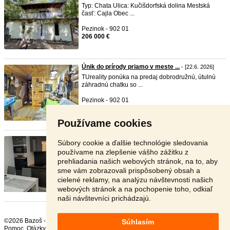
Typ: Chata Ulica: Kučišdorfská dolina Mestská
časť: Cajla Obec ...
Pezinok - 902 01
206 000 €
Únik do prírody priamo v meste ...
- [22.6. 2026]
TUreality ponúka na predaj dobrodružnú, útulnú
záhradnú chatku so ...
Pezinok - 902 01
78 000 €
Používame cookies
Znížená cena Chata Pernek, PEZ ...
-
TOP
- [11.7.
Súbory cookie a ďalšie technológie sledovania
2026]
používame na zlepšenie vášho zážitku z
Predám chatu v katastrálnom území obce Pernek
prehliadania našich webových stránok, na to, aby
priamo v lese pod P ...
sme vám zobrazovali prispôsobený obsah a
cielené reklamy, na analýzu návštevnosti našich
Pezinok - 902 01
79 000 €
webových stránok a na pochopenie toho, odkiaľ
naši návštevníci prichádzajú.
©2026 Bazoš -
Inzercia, bazár Chalupy
Súhlasím
Pomoc
,
Otázky
,
Hodnotenie
,
Kontakt
,
Reklama
,
Podmienky
,
Ochrana údajov
,