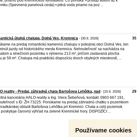
ne, priamo pod Kremnickou výhliadkou. Čo ponúka: • prístup autom až k
mku (Spevnená panelová cesta) • pitná voda priamo na poz ...
ntická útulná chalupa, Dolná Ves, Kremnica
35
- [30.6. 2026]
kame na predaj romantickú kamennú chalupu v pokojnej obci Dolná Ves, len
minút jazdy od historického mesta Kremnica. Nehnuteľnosť sa nachádza na
natom a slnečnom pozemku s výmerou 213 m², pričom zastavaná plocha
 je 59 m². Chalupa má praktickú dispozíciu dvoch obytných miestností, ...
 reality - Predaj, záhradná chata Bartošova Lehôtka, nad
29
- [15.6. 2026]
itná kancelária HALO reality a Ing. Viera Šebeňová, kontakt: 0903 667 191,
uteľnosť s ID: ŽH-73225: Ponúkame na predaj záhradnú chatku s pozemkom
hradkárskej oblasti Bartošova Lehôtka pri Kremnici. Chata a celý pozemok
poskytuje čarovný výhľad na zelené Kremnické hory. DISPOZÍCI ...
Používame cookies