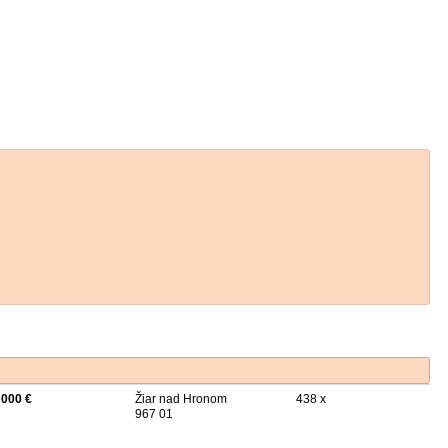
 000 €
Žiar nad Hronom
438 x
967 01