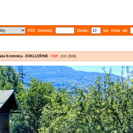
PSČ (miesto):
Okolie:
km Cena od:
chata Kremnica - EXKLUZÍVNE
-
TOP
- [3.8. 2026]