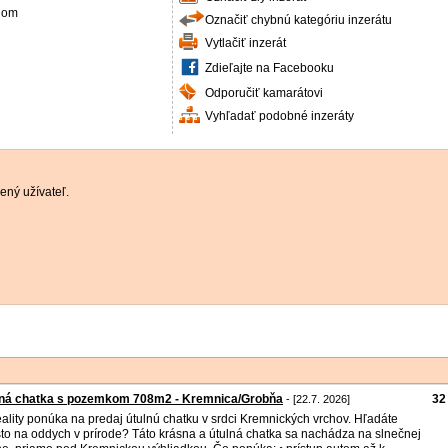
nom
Označiť chybnú kategóriu inzerátu
Vytlačiť inzerát
Zdieľajte na Facebooku
Odporučiť kamarátovi
Vyhľadať podobné inzeráty
ený užívateľ.
lná chatka s pozemkom 708m2 - Kremnica/Grobňa
32
- [22.7. 2026]
ality ponúka na predaj útulnú chatku v srdci Kremnických vrchov. Hľadáte
to na oddych v prírode? Táto krásna a útulná chatka sa nachádza na slnečnej