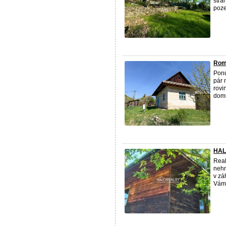
stra
poze
Roma
Ponú
pár 
rovi
domu
HALO
Real
nehn
v zá
Vám 