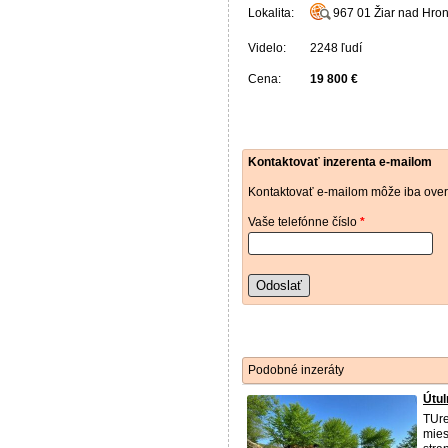
Lokalita:
967 01
Žiar nad Hro
Videlo:
2248 ľudí
Cena:
19 800 €
Kontaktovať inzerenta e-mailom
Kontaktovať e-mailom môže iba over
Vaše telefónne číslo
*
Odoslať
Podobné inzeráty
Útu
TUre
mies