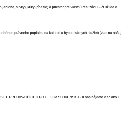
ne, slivky), kríky (ríbezle) a priestor pre vlastnú realizáciu – či už ide o
ného správneho poplatku na katastri a hypotekárnych služieb (viac na našej
RUJÚ TISÍCE PREDÁVAJÚCICH PO CELOM SLOVENSKU - u nás nájdete viac ako 1