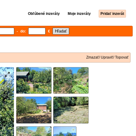
Obľúbené inzeráty
Moje inzeráty
Pridať inzerát
- do:
€
Zmazať/ Upraviť/ Topovať