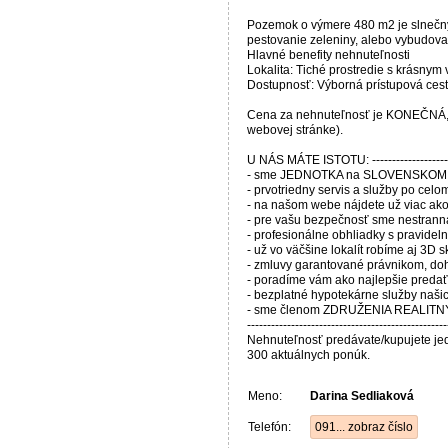
Pozemok o výmere 480 m2 je slnečný, m
pestovanie zeleniny, alebo vybudova
Hlavné benefity nehnuteľnosti
Lokalita: Tiché prostredie s krásnym
Dostupnosť: Výborná prístupová ces
Cena za nehnuteľnosť je KONEČNÁ, v
webovej stránke).
U NÁS MÁTE ISTOTU: ------------------------
- sme JEDNOTKA na SLOVENSKOM R
- prvotriedny servis a služby po c
- na našom webe nájdete už viac ako 
- pre vašu bezpečnosť sme nestranná
- profesionálne obhliadky s pravide
- už vo väčšine lokalít robíme aj 3D
- zmluvy garantované právnikom, do
- poradíme vám ako najlepšie predať
- bezplatné hypotekárne služby naši
- sme členom ZDRUŽENIA REALIT
--------------------------------------------------
Nehnuteľnosť predávate/kupujete j
300 aktuálnych ponúk.
Meno:
Darina Sedliaková
Telefón:
091... zobraz číslo