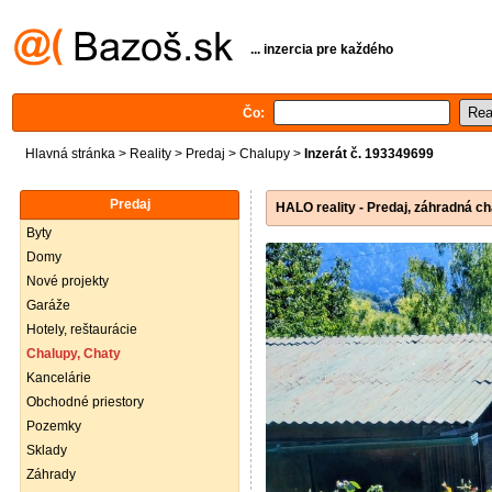
... inzercia pre každého
Čo:
Hlavná stránka
>
Reality
>
Predaj
>
Chalupy
>
Inzerát č. 193349699
Predaj
HALO reality - Predaj, záhradná 
Byty
Domy
Nové projekty
Garáže
Hotely, reštaurácie
Chalupy, Chaty
Kancelárie
Obchodné priestory
Pozemky
Sklady
Záhrady