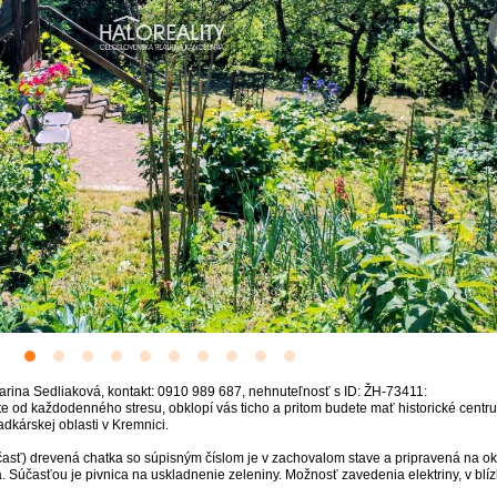
arina Sedliaková, kontakt: 0910 989 687, nehnuteľnosť s ID: ŽH-73411:
e od každodenného stresu, obklopí vás ticho a pritom budete mať historické cen
dkárskej oblasti v Kremnici.
sť) drevená chatka so súpisným číslom je v zachovalom stave a pripravená na ok
Súčasťou je pivnica na uskladnenie zeleniny. Možnosť zavedenia elektriny, v blízk