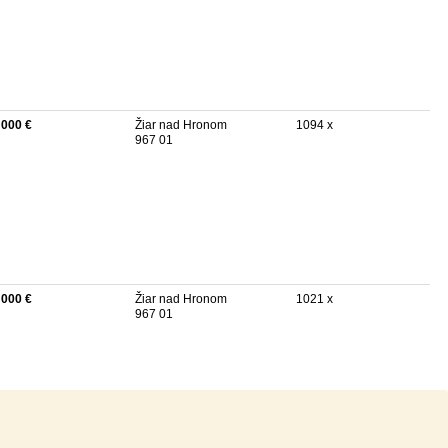
 000 €
Žiar nad Hronom
1094 x
967 01
 000 €
Žiar nad Hronom
1021 x
967 01