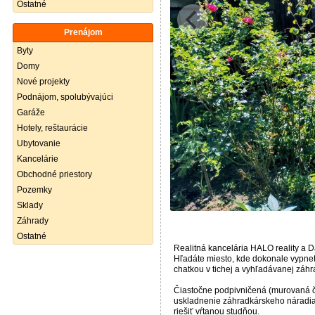
Ostatné
Prenájom
Byty
Domy
Nové projekty
Podnájom, spolubývajúci
Garáže
Hotely, reštaurácie
Ubytovanie
Kancelárie
Obchodné priestory
Pozemky
Sklady
Záhrady
Ostatné
Realitná kancelária HALO reality a D
Hľadáte miesto, kde dokonale vypnet
chatkou v tichej a vyhľadávanej záhra
Čiastočne podpivničená (murovaná ča
uskladnenie záhradkárskeho náradia. 
riešiť vŕtanou studňou.