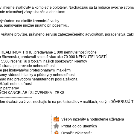
ierne svahovitý a kompletne oplotený. Nachádzajú sa tu rodiace ovocné stromy (jablo
nie relaxačnej zóny s bazén a ohniskom.
 výhľadom na okolité kremnické vrchy.
ta, parkovanie možné priamo pri pozemku..
rátane provízie, právneho servisu zabezpečeného advokátom, poradenstva, základ
--------------------------------
EALITNOM TRHU, predávame 1 000 nehnuteľností ročne
elom Slovensku, predávali sme už viac ako 70 000 NEHNUTEĽNOSTÍ
5500 recenzií aj s fotkami našich spokojných klientov
 strana pri prevode nehnuteľnosti
lne preškolovanými profesionálnymi maklérmi
 skeny, videoobhliadky a pôdorysy nehnuteľnosti
hľad nad prevodom nehnuteľnosti podľa zákona
/kúpiť nehnuteľnosť
ch partnerov
NÝCH KANCELÁRIÍ SLOVENSKA - ZRKS
---------------------------
eden-dvakrát za život, nechajte to na profesionálov v realitách, ktorým DÔVE
Všetky inzeráty a hodnotenie užívateľa
Pridať do obľúbených
Označiť zlý inzerát