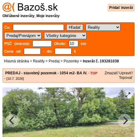
Pridať inzerát
Obľúbené inzeráty
,
Moje inzeráty
Čo:
PSČ (miesto):
Okolie:
km
Cena od:
- do:
€
Hlavná stránka
>
Reality
>
Predaj
>
Pozemky
>
Inzerát č. 193281038
PREDAJ - stavebný pozemok - 1054 m2- BA IV.
Zmazať/ Upraviť/
-
TOP
Topovať
- [10.7. 2026]