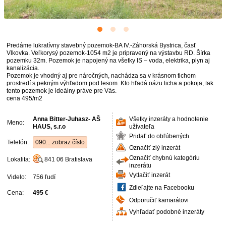
Predáme lukratívny stavebný pozemok-BA IV.-Záhorská Bystrica, časť
Vlkovka. Veľkorysý pozemok-1054 m2 je pripravený na výstavbu RD. Šírka
pozemku 32m. Pozemok je napojený na všetky IS – voda, elektrika, plyn aj
kanalizácia.
Pozemok je vhodný aj pre náročných, nachádza sa v krásnom tichom
prostredí s pekným výhľadom pod lesom. Kto hľadá oázu ticha a pokoja, tak
tento pozemok je ideálny práve pre Vás.
cena 495/m2
Anna Bitter-Juhasz- AŠ
Všetky inzeráty a hodnotenie
Meno:
HAUS, s.r.o
užívateľa
Pridať do obľúbených
Telefón:
090... zobraz číslo
Označiť zlý inzerát
Označiť chybnú kategóriu
Lokalita:
841 06
Bratislava
inzerátu
Vytlačiť inzerát
Videlo:
756 ľudí
Zdieľajte na Facebooku
Cena:
495 €
Odporučiť kamarátovi
Vyhľadať podobné inzeráty