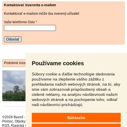
Kontaktovať inzerenta e-mailom
Kontaktovať e-mailom môže iba overený užívateľ.
Vaše telefónne číslo
*
Odoslať
Používame cookies
Podobné inzeráty
PREDAJ- stavebný pozemok BA IV ...
- [13.7.
Súbory cookie a ďalšie technológie sledovania
2026]
používame na zlepšenie vášho zážitku z
PREDAJ- pozemok ihneď k výstavbe BA IV.-
prehliadania našich webových stránok, na to, aby
Záhorská Bystrica - TO ...
sme vám zobrazovali prispôsobený obsah a
cielené reklamy, na analýzu návštevnosti našich
Bratislava - 841 06
495 €
webových stránok a na pochopenie toho, odkiaľ
naši návštevníci prichádzajú.
©2026 Bazoš -
Inzercia, bazár Pozemky
Súhlasím
Pomoc
,
Otázky
,
Hodnotenie
,
Kontakt
,
Reklama
,
Podmienky
,
Ochrana údajov
,
RSS
,