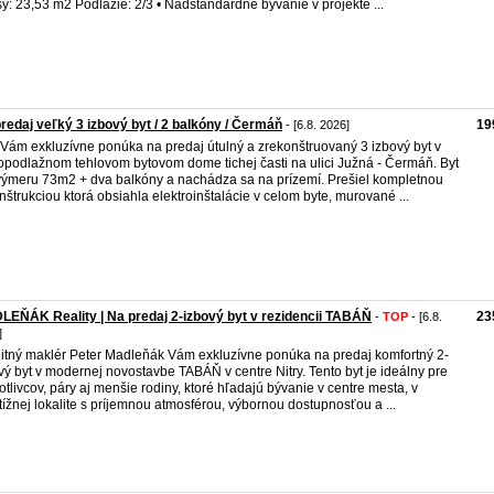
sy: 23,53 m2 Podlažie: 2/3 • Nadštandardné bývanie v projekte ...
redaj veľký 3 izbový byt / 2 balkóny / Čermáň
19
- [6.8. 2026]
Vám exkluzívne ponúka na predaj útulný a zrekonštruovaný 3 izbový byt v
opodlažnom tehlovom bytovom dome tichej časti na ulici Južná - Čermáň. Byt
ýmeru 73m2 + dva balkóny a nachádza sa na prízemí. Prešiel kompletnou
nštrukciou ktorá obsiahla elektroinštalácie v celom byte, murované ...
EŇÁK Reality | Na predaj 2-izbový byt v rezidencii TABÁŇ
23
-
TOP
- [6.8.
]
itný maklér Peter Madleňák Vám exkluzívne ponúka na predaj komfortný 2-
vý byt v modernej novostavbe TABÁŇ v centre Nitry. Tento byt je ideálny pre
otlivcov, páry aj menšie rodiny, ktoré hľadajú bývanie v centre mesta, v
tížnej lokalite s príjemnou atmosférou, výbornou dostupnosťou a ...