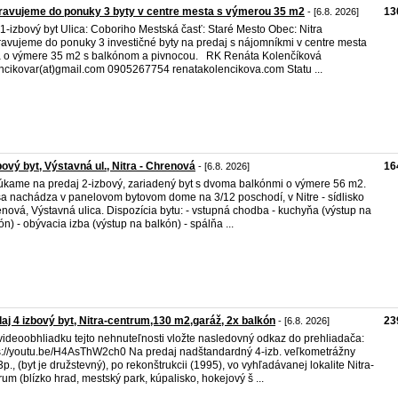
ravujeme do ponuky 3 byty v centre mesta s výmerou 35 m2
13
- [6.8. 2026]
 1-izbový byt Ulica: Coboriho Mestská časť: Staré Mesto Obec: Nitra
ravujeme do ponuky 3 investičné byty na predaj s nájomníkmi v centre mesta
a o výmere 35 m2 s balkónom a pivnocou. RK Renáta Kolenčíková
ncikovar(at)gmail.com 0905267754 renatakolencikova.com Statu ...
bový byt, Výstavná ul., Nitra - Chrenová
16
- [6.8. 2026]
kame na predaj 2-izbový, zariadený byt s dvoma balkónmi o výmere 56 m2.
sa nachádza v panelovom bytovom dome na 3/12 poschodí, v Nitre - sídlisko
nová, Výstavná ulica. Dispozícia bytu: - vstupná chodba - kuchyňa (výstup na
ón) - obývacia izba (výstup na balkón) - spálňa ...
aj 4 izbový byt, Nitra-centrum,130 m2,garáž, 2x balkón
23
- [6.8. 2026]
videoobhliadku tejto nehnuteľnosti vložte nasledovný odkaz do prehliadača:
s://youtu.be/H4AsThW2ch0 Na predaj nadštandardný 4-izb. veľkometrážny
 3p., (byt je družstevný), po rekonštrukcii (1995), vo vyhľadávanej lokalite Nitra-
rum (blízko hrad, mestský park, kúpalisko, hokejový š ...