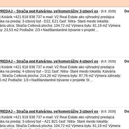
REDAJ – Stračia pod Kalváriou, veľkometrážny 3-izbový ex
Do
- [6.8. 2026]
j Kolárik +421 918 938 737 e-mail: V2 Real Estate ako výhradný predajca
ka na predaj: 3-izbový byt - D22, E21 časť: Nitra- Staré mesto lokalita:
ária ulica: Stračia Celková plocha: 104,72 m2 Výmera bytu: 81,19 m2 Výmera
sy: 23,53 m2 Podlažie: 2/3 • Nadštandardné bývanie v projekt ...
REDAJ – Stračia pod Kalváriou, veľkometrážny 4-izbový ex
Do
- [6.8. 2026]
j Kolárik +421 918 938 737 e-mail: V2 Real Estate ako výhradný predajca
ka na predaj: 4-izbový byt – D11 časť: Nitra- Staré mesto lokalita: Kalvária
a: Stračia Celková plocha: 214,26 m2 Výmera bytu: 97,76 m2 Výmera záhrady:
5 m2 Podlažie: 1/3 • Nadštandardné bývanie v projekte St ...
REDAJ – Stračia pod Kalváriou, veľkometrážny 3-izbový ex
Do
- [6.8. 2026]
j Kolárik +421 918 938 737 e-mail: V2 Real Estate ako výhradný predajca
ka na predaj: 3-izbový byt – A21 B21 časť: Nitra- Staré mesto lokalita:
ária ulica: Stračia Celková plocha: 104,72 m2 Výmera bytu: 81,19 m2 Výmera