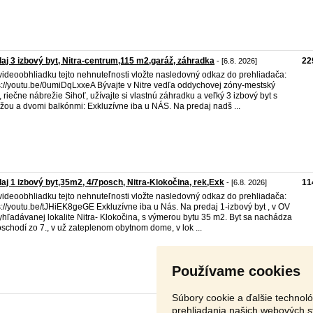
aj 3 izbový byt, Nitra-centrum,115 m2,garáž, záhradka
22
- [6.8. 2026]
videoobhliadku tejto nehnuteľnosti vložte nasledovný odkaz do prehliadača:
s://youtu.be/0umiDqLxxeA Bývajte v Nitre vedľa oddychovej zóny-mestský
, riečne nábrežie Sihoť, užívajte si vlastnú záhradku a veľký 3 izbový byt s
žou a dvomi balkónmi: Exkluzívne iba u NÁS. Na predaj nadš ...
aj 1 izbový byt,35m2, 4/7posch, Nitra-Klokočina, rek,Exk
11
- [6.8. 2026]
videoobhliadku tejto nehnuteľnosti vložte nasledovný odkaz do prehliadača:
s://youtu.be/tJHiEK8geGE Exkluzívne iba u Nás. Na predaj 1-izbový byt , v OV
yhľadávanej lokalite Nitra- Klokočina, s výmerou bytu 35 m2. Byt sa nachádza
oschodí zo 7., v už zateplenom obytnom dome, v lok ...
Používame cookies
Súbory cookie a ďalšie technol
prehliadania našich webových s