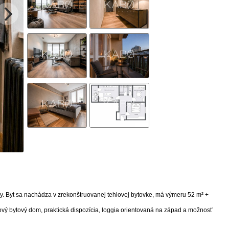
y. Byt sa nachádza v zrekonštruovanej tehlovej bytovke, má výmeru 52 m² +
ový bytový dom, praktická dispozícia, loggia orientovaná na západ a možnosť