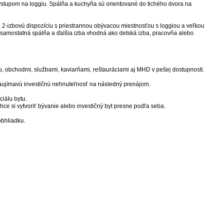
výstupom na loggiu. Spálňa a kuchyňa sú orientované do tichého dvora na
nú 2-izbovú dispozíciu s priestrannou obývacou miestnosťou s loggiou a veľkou
 samostatná spálňa a ďalšia izba vhodná ako detská izba, pracovňa alebo
u, obchodmi, službami, kaviarňami, reštauráciami aj MHD v pešej dostupnosti.
 zaujímavú investičnú nehnuteľnosť na následný prenájom.
ciálu bytu.
hce si vytvoriť bývanie alebo investičný byt presne podľa seba.
obhliadku.