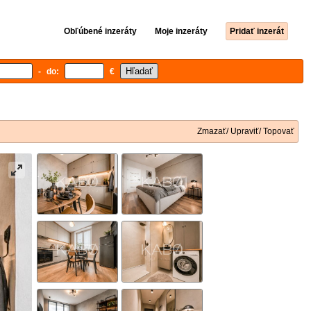
Obľúbené inzeráty
Moje inzeráty
Pridať inzerát
- do:
€
Zmazať/ Upraviť/ Topovať