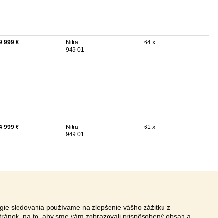
9 999 €
Nitra
64 x
949 01
4 999 €
Nitra
61 x
949 01
ógie sledovania používame na zlepšenie vášho zážitku z
tránok, na to, aby sme vám zobrazovali prispôsobený obsah a