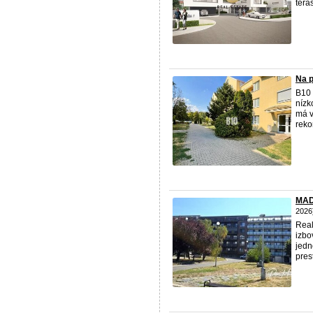
tera
Na p
B10 
nízk
má v
reko
MADL
2026
Real
izbo
jedn
pres