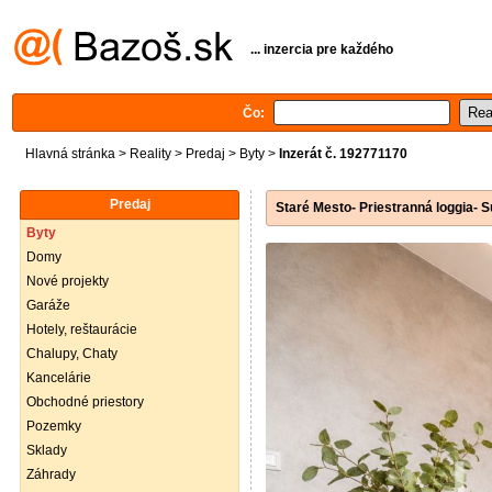
... inzercia pre každého
Čo:
Hlavná stránka
>
Reality
>
Predaj
>
Byty
>
Inzerát č. 192771170
Predaj
Staré Mesto- Priestranná loggia- S
Byty
Domy
Nové projekty
Garáže
Hotely, reštaurácie
Chalupy, Chaty
Kancelárie
Obchodné priestory
Pozemky
Sklady
Záhrady