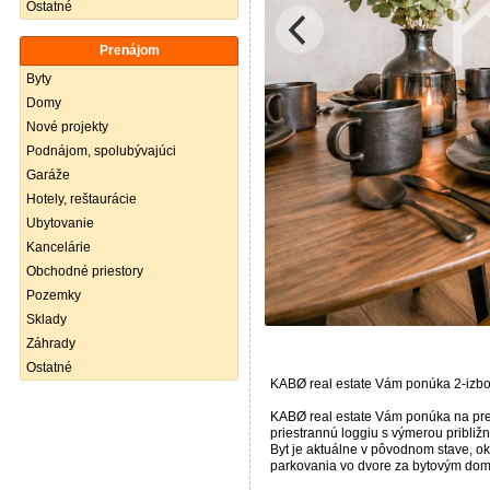
Ostatné
Prenájom
Byty
Domy
Nové projekty
Podnájom, spolubývajúci
Garáže
Hotely, reštaurácie
Ubytovanie
Kancelárie
Obchodné priestory
Pozemky
Sklady
Záhrady
Ostatné
KABØ real estate Vám ponúka 2-izbo
KABØ real estate Vám ponúka na pred
priestrannú loggiu s výmerou približ
Byt je aktuálne v pôvodnom stave, ok
parkovania vo dvore za bytovým do