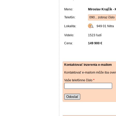
Meno:
Miroslav Krajčík - K
Telefón:
090... zobraz číslo
Lokalita:
949 01
Nitra
Videlo:
1523 ľudí
Cena:
149 900 €
Kontaktovať inzerenta e-mailom
Kontaktovať e-mailom môže iba over
Vaše telefónne číslo
*
Odoslať