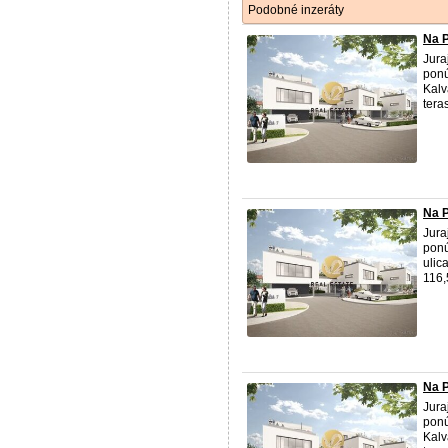
Podobné inzeráty
Na P
Jura
ponú
Kalv
tera
Na P
Jura
ponú
ulic
116,
Na P
Jura
ponú
Kalv