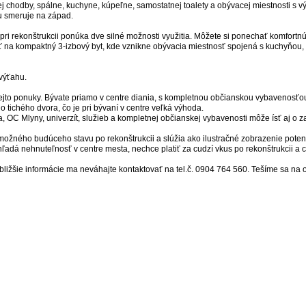
j chodby, spálne, kuchyne, kúpeľne, samostatnej toalety a obývacej miestnosti s 
u smeruje na západ.
 pri rekonštrukcii ponúka dve silné možnosti využitia. Môžete si ponechať komfort
iť na kompaktný 3-izbový byt, kde vznikne obývacia miestnosť spojená s kuchyňou,
výťahu.
 tejto ponuky. Bývate priamo v centre diania, s kompletnou občianskou vybavenosťo
 tichého dvora, čo je pri bývaní v centre veľká výhoda.
a, OC Mlyny, univerzít, služieb a kompletnej občianskej vybavenosti môže ísť aj o
e možného budúceho stavu po rekonštrukcii a slúžia ako ilustračné zobrazenie poten
hľadá nehnuteľnosť v centre mesta, nechce platiť za cudzí vkus po rekonštrukcii a c
ližšie informácie ma neváhajte kontaktovať na tel.č. 0904 764 560. Tešíme sa na 