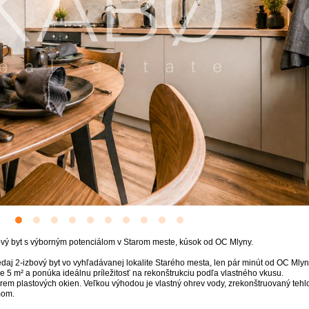
vý byt s výborným potenciálom v Starom meste, kúsok od OC Mlyny.
aj 2-izbový byt vo vyhľadávanej lokalite Starého mesta, len pár minút od OC Mlyn
ne 5 m² a ponúka ideálnu príležitosť na rekonštrukciu podľa vlastného vkusu.
rem plastových okien. Veľkou výhodou je vlastný ohrev vody, zrekonštruovaný tehl
mom.