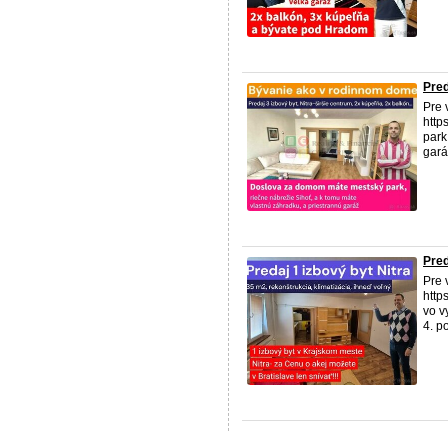
Pred
Pre 
http
park
gará
Pred
Pre 
http
vo v
4. p