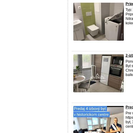
Prip
Typ:
Prip
Nitr
kole
2-iz
Ponú
Byt 
Chre
balk
Pred
Pre 
http
byt,
cent