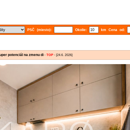
PSČ (miesto):
Okolie:
km Cena od:
uper potenciál na zmenu di
-
TOP
- [24.6. 2026]