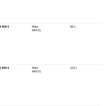
9 900 €
Nitra
86 x
949 01
5 000 €
Nitra
110 x
949 01