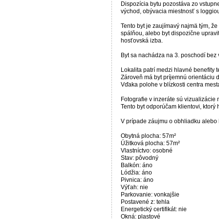
Dispozícia bytu pozostáva zo vstupne
východ, obývacia miestnosť s loggio
Tento byt je zaujímavý najmä tým, že
spálňou, alebo byt dispozične uprav
hosťovská izba.
Byt sa nachádza na 3. poschodí bez 
Lokalita patrí medzi hlavné benefity
Zároveň má byt príjemnú orientáciu do
Vďaka polohe v blízkosti centra mest
Fotografie v inzeráte sú vizualizáci
Tento byt odporúčam klientovi, ktorý 
V prípade záujmu o obhliadku alebo b
Obytná plocha: 57m²
Úžitková plocha: 57m²
Vlastníctvo: osobné
Stav: pôvodný
Balkón: áno
Lódžia: áno
Pivnica: áno
Výťah: nie
Parkovanie: vonkajšie
Postavené z: tehla
Energetický certifikát: nie
Okná: plastové