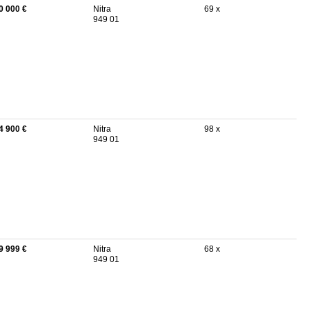
0 000 €
Nitra
69 x
949 01
4 900 €
Nitra
98 x
949 01
9 999 €
Nitra
68 x
949 01