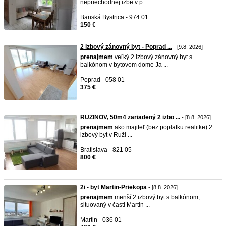
nepriechodnej izbe v p ...
Banská Bystrica - 974 01
150 €
2 izbový zánovný byt - Poprad ...
- [9.8. 2026]
prenajmem
veľký 2 izbový zánovný byt s
balkónom v bytovom dome Ja ...
Poprad - 058 01
375 €
RUZINOV, 50m4 zariadený 2 izbo ...
- [8.8. 2026]
prenajmem
ako majiteľ (bez poplatku realitke) 2
izbový byt v Ruži ...
Bratislava - 821 05
800 €
2i - byt Martin-Priekopa
- [8.8. 2026]
prenajmem
menší 2 izbový byt s balkónom,
situovaný v časti Martin ...
Martin - 036 01