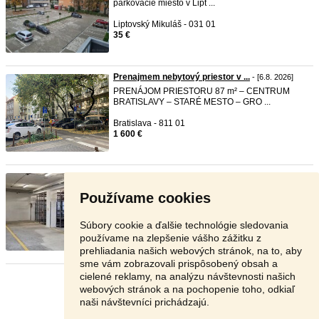
parkovacie miesto v Lipt ...
Liptovský Mikuláš - 031 01
35 €
Prenajmem nebytový priestor v ...
- [6.8. 2026]
PRENÁJOM PRIESTORU 87 m² – CENTRUM
BRATISLAVY – STARÉ MESTO – GRO ...
Bratislava - 811 01
1 600 €
Sklad s rampou
- [6.8. 2026]
prenajmem
sklad velkosti
15
9.3 m2 v Prievidzi
Používame cookies
vzdialený od hlavne ...
Prievidza - 971 01
Súbory cookie a ďalšie technológie sledovania
Dohodou
používame na zlepšenie vášho zážitku z
prehliadania našich webových stránok, na to, aby
sme vám zobrazovali prispôsobený obsah a
cielené reklamy, na analýzu návštevnosti našich
Stránka:
1
2
3
Ďalšia
webových stránok a na pochopenie toho, odkiaľ
naši návštevníci prichádzajú.