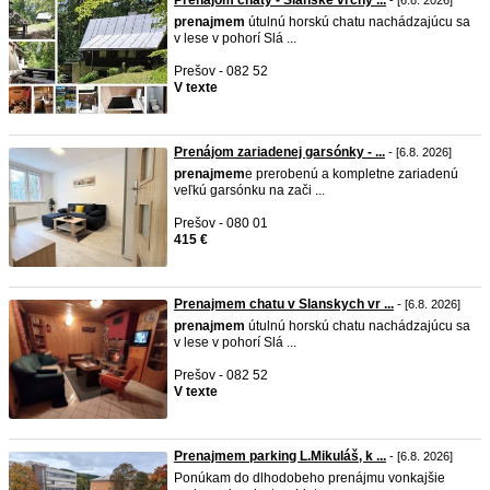
Prenájom chaty - Slanske vrchy ...
- [6.8. 2026]
prenajmem
útulnú horskú chatu nachádzajúcu sa
v lese v pohorí Slá ...
Prešov - 082 52
V texte
Prenájom zariadenej garsónky - ...
- [6.8. 2026]
prenajmem
e prerobenú a kompletne zariadenú
veľkú garsónku na zači ...
Prešov - 080 01
415 €
Prenajmem chatu v Slanskych vr ...
- [6.8. 2026]
prenajmem
útulnú horskú chatu nachádzajúcu sa
v lese v pohorí Slá ...
Prešov - 082 52
V texte
Prenajmem parking L.Mikuláš, k ...
- [6.8. 2026]
Ponúkam do dlhodobeho prenájmu vonkajšie