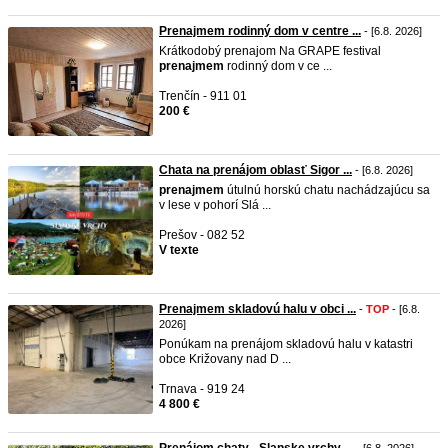
Prenajmem rodinný dom v centre ...
- [6.8. 2026]
Krátkodobý prenajom Na GRAPE festival
prenajmem
rodinný dom v ce ...
Trenčín - 911 01
200 €
Chata na prenájom oblasť Sigor ...
- [6.8. 2026]
prenajmem
útulnú horskú chatu nachádzajúcu sa
v lese v pohorí Slá ...
Prešov - 082 52
V texte
Prenajmem skladovú halu v obci ...
-
TOP
- [6.8.
2026]
Ponúkam na prenájom skladovú halu v katastri
obce Križovany nad D ...
Trnava - 919 24
4 800 €