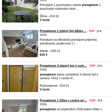
2026]
Prenájom 1.poschodia v dome
prenajmem
1.
poschodie rodinného dom ...
Žilina - 010 01
V texte
Prenajmem 2 izbový byt blízko ...
-
TOP
- [9.8.
2026]
Ponúkam na dlhodobý prenájom príjemný,
priestranný, podkrovný 2 i ...
Martin - 036 01
630 €
Prenajmem 3-izbový byt v cent ...
-
TOP
- [9.8.
2026]
prenajmem
úplne zariadený 3-izbový byt o
výmere 74m2 v centre R ...
Ružomberok - 034 01
V texte
Prenajmem 1 lôžko v centre pri ...
-
TOP
- [9.8.
2026]
prenajmem
od septembra 2026 jedno lôžko v