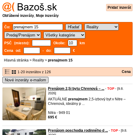
Pridať inzerát
Obľúbené inzeráty
,
Moje inzeráty
Čo:
PSČ (miesto):
Okolie:
km
Cena od:
- do:
€
Hlavná stránka
>
Reality
>
prenajmem 15
Cena
1-20 inzerátov z 126
Nové inzeráty e-mailom
Prenájom 2,5i bytu Chrenová – ...
-
TOP
- [9.8.
2026]
AKTUÁLNE
prenajmem
2,5-izbový byt v Nitre –
Chrenová, ideálny p ...
Nitra - 949 01
695 €
Prenájom poschodia rodinného d ...
-
TOP
- [9.8.