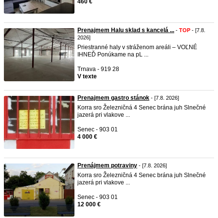
460 €
Prenajmem Halu sklad s kancelá ...
-
TOP
- [7.8.
2026]
Priestranné haly v stráženom areáli – VOĽNÉ
IHNEĎ Ponúkame na pL ...
Trnava - 919 28
V texte
Prenajmem gastro stánok
- [7.8. 2026]
Korra sro Železničná 4 Senec brána juh Slnečné
jazerá pri vlakove ...
Senec - 903 01
4 000 €
Prenájmem potraviny
- [7.8. 2026]
Korra sro Železničná 4 Senec brána juh Slnečné
jazerá pri vlakove ...
Senec - 903 01
12 000 €