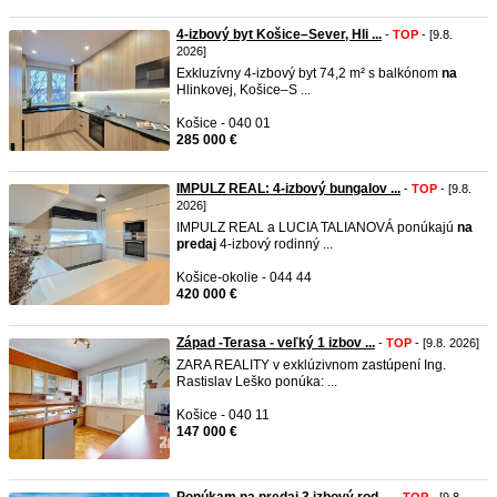
4-izbový byt Košice–Sever, Hli ...
-
TOP
- [9.8.
2026]
Exkluzívny 4-izbový byt 74,2 m² s balkónom
na
Hlinkovej, Košice–S ...
Košice - 040 01
285 000 €
IMPULZ REAL: 4-izbový bungalov ...
-
TOP
- [9.8.
2026]
IMPULZ REAL a LUCIA TALIANOVÁ ponúkajú
na
predaj
4-izbový rodinný ...
Košice-okolie - 044 44
420 000 €
Západ -Terasa - veľký 1 izbov ...
-
TOP
- [9.8. 2026]
ZARA REALITY v exklúzivnom zastúpení Ing.
Rastislav Leško ponúka: ...
Košice - 040 11
147 000 €