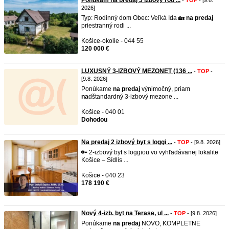
Ponúkam na predaj 3 izbový rod ...
-
TOP
- [9.8.
2026]
Typ: Rodinný dom Obec: Veľká Ida 🏡
na
predaj
priestranný rodi ...
Košice-okolie - 044 55
120 000 €
LUXUSNÝ 3-IZBOVÝ MEZONET (136 ...
-
TOP
-
[9.8. 2026]
Ponúkame
na
predaj
výnimočný, priam
na
dštandardný 3-izbový mezone ...
Košice - 040 01
Dohodou
Na predaj 2 izbový byt s loggi ...
-
TOP
- [9.8. 2026]
🔑 2-izbový byt s loggiou vo vyhľadávanej lokalite
Košice – Sídlis ...
Košice - 040 23
178 190 €
Nový 4-izb. byt na Terase, ul ...
-
TOP
- [9.8. 2026]
Ponúkame
na
predaj
NOVO, KOMPLETNE