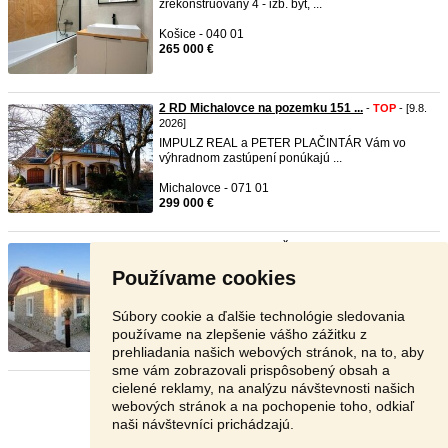
zrekonštruovaný 4 - izb. byt, ...
Košice - 040 01
265 000 €
2 RD Michalovce na pozemku 151 ...
-
TOP
- [9.8.
2026]
IMPULZ REAL a PETER PLAČINTÁR Vám vo
výhradnom zastúpení ponúkajú ...
Michalovce - 071 01
299 000 €
4-izb. dom v obci Tureň s veľk ...
-
TOP
- [9.8. 2026]
Dom v Turni ponúka útulné bývanie, priestrannú
Používame cookies
terasu s vírivkou ...
Senec - 903 01
Súbory cookie a ďalšie technológie sledovania
309 000 €
používame na zlepšenie vášho zážitku z
prehliadania našich webových stránok, na to, aby
sme vám zobrazovali prispôsobený obsah a
cielené reklamy, na analýzu návštevnosti našich
Stránka:
1
2
3
Ďalšia
webových stránok a na pochopenie toho, odkiaľ
naši návštevníci prichádzajú.