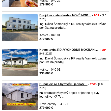
Košice - 040 22
179 900 €
Dvojdom v štandarde - NOVÉ MOK ...
-
TOP
- [9.8.
2026]
Ing. Dávid Šomodský a RR reality Vám exkluzívne
ponúka
na
predaj
...
Košice - 040 01
270 000 €
Novostavba RD, VÝCHODNÉ MOKRAN ...
-
TOP
-
[9.8. 2026]
Ing. Dávid Šomodský a RR reality Vám exkluzívne
ponúka
na
predaj
...
Košice - 040 01
330 000 €
Bungalov so 4 bytovými jednotk ...
-
TOP
- [9.8.
2026]
na
predaj
celý bytový objekt prípadne aj byty
jednotlivo: 📋 Te ...
Nové Zámky - 941 21
279 000 €