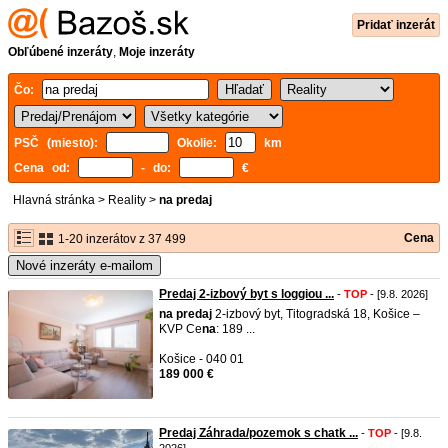
Pridať inzerát
Obľúbené inzeráty
,
Moje inzeráty
Čo:
PSČ (miesto):
Okolie:
km
Cena od:
- do:
€
Hlavná stránka
>
Reality
>
na predaj
Cena
1-20 inzerátov z 37 499
Nové inzeráty e-mailom
Predaj 2-izbový byt s loggiou ...
-
TOP
- [9.8. 2026]
na
predaj
2-izbový byt, Titogradská 18, Košice –
KVP Ce
na
: 189 ...
Košice - 040 01
189 000 €
Predaj Záhrada/pozemok s chatk ...
-
TOP
- [9.8.