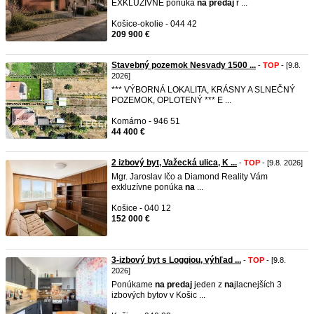
EXKLUZÍVNE ponúka
na
predaj
r ...
Košice-okolie - 044 42
209 900 €
Stavebný pozemok Nesvady 1500 ...
-
TOP
- [9.8.
2026]
*** VÝBORNÁ LOKALITA, KRÁSNY A SLNEČNÝ
POZEMOK, OPLOTENÝ *** E ...
Komárno - 946 51
44 400 €
2 izbový byt, Važecká ulica, K ...
-
TOP
- [9.8. 2026]
Mgr. Jaroslav Ičo a Diamond Reality Vám
exkluzívne ponúka
na
...
Košice - 040 12
152 000 €
3-izbový byt s Loggiou, výhľad ...
-
TOP
- [9.8.
2026]
Ponúkame
na
predaj
jeden z
na
jlacnejších 3
izbových bytov v Košic ...