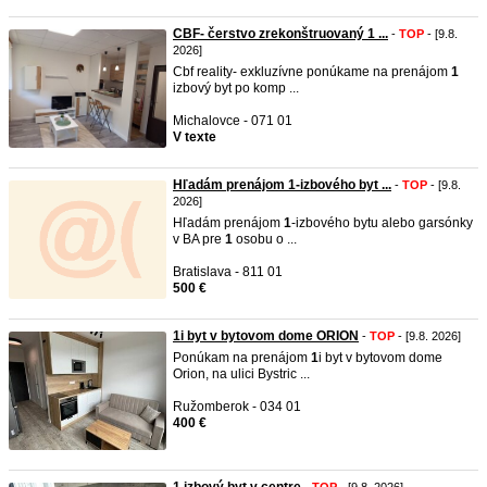
CBF- čerstvo zrekonštruovaný 1 ...
-
TOP
- [9.8.
2026]
Cbf reality- exkluzívne ponúkame na prenájom
1
izbový byt po komp ...
Michalovce - 071 01
V texte
Hľadám prenájom 1-izbového byt ...
-
TOP
- [9.8.
2026]
Hľadám prenájom
1
-izbového bytu alebo garsónky
v BA pre
1
osobu o ...
Bratislava - 811 01
500 €
1i byt v bytovom dome ORION
-
TOP
- [9.8. 2026]
Ponúkam na prenájom
1
i byt v bytovom dome
Orion, na ulici Bystric ...
Ružomberok - 034 01
400 €