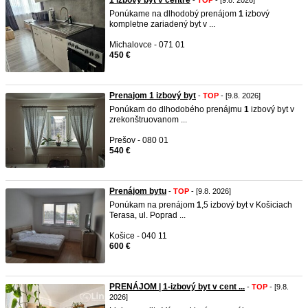
1 izbový byt v centre
-
TOP
- [9.8. 2026]
Ponúkame na dlhodobý prenájom
1
izbový
kompletne zariadený byt v ...
Michalovce - 071 01
450 €
Prenajom 1 izbový byt
-
TOP
- [9.8. 2026]
Ponúkam do dlhodobého prenájmu
1
izbový byt v
zrekonštruovanom ...
Prešov - 080 01
540 €
Prenájom bytu
-
TOP
- [9.8. 2026]
Ponúkam na prenájom
1
,5 izbový byt v Košiciach
Terasa, ul. Poprad ...
Košice - 040 11
600 €
PRENÁJOM | 1-izbový byt v cent ...
-
TOP
- [9.8.
2026]