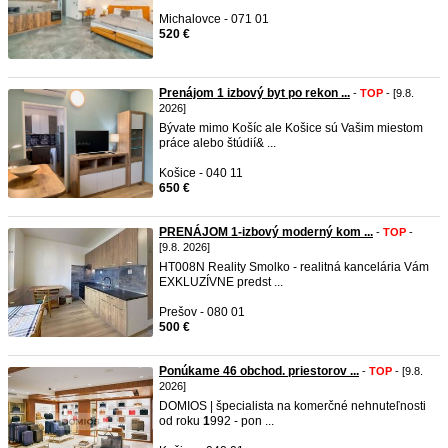
Michalovce - 071 01
520 €
Prenájom 1 izbový byt po rekon ...
-
TOP
- [9.8.
2026]
Bývate mimo Košíc ale Košice sú Vašim miestom
práce alebo štúdií& ...
Košice - 040 11
650 €
PRENÁJOM 1-izbový moderný kom ...
-
TOP
-
[9.8. 2026]
HT008N Reality Smolko - realitná kancelária Vám
EXKLUZÍVNE predst ...
Prešov - 080 01
500 €
Ponúkame 46 obchod. priestorov ...
-
TOP
- [9.8.
2026]
DOMIOS | špecialista na komerčné nehnuteľnosti
od roku
1
992 - pon ...