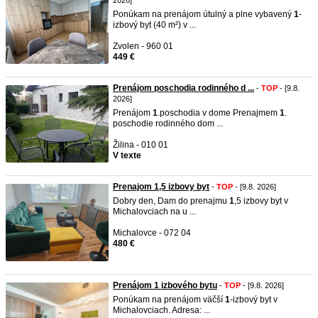
2026]
Ponúkam na prenájom útulný a plne vybavený
1
-
izbový byt (40 m²) v ...
Zvolen - 960 01
449 €
Prenájom poschodia rodinného d ...
-
TOP
- [9.8.
2026]
Prenájom
1
.poschodia v dome Prenajmem
1
.
poschodie rodinného dom ...
Žilina - 010 01
V texte
Prenajom 1,5 izbovy byt
-
TOP
- [9.8. 2026]
Dobry den, Dam do prenajmu
1
,5 izbovy byt v
Michalovciach na u ...
Michalovce - 072 04
480 €
Prenájom 1 izbového bytu
-
TOP
- [9.8. 2026]
Ponúkam na prenájom väčší
1
-izbový byt v
Michalovciach. Adresa: ...