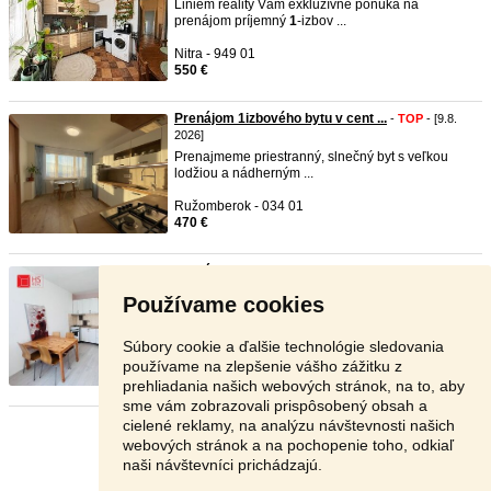
Liniem reality Vám exkluzívne ponúka na
prenájom príjemný
1
-izbov ...
Nitra - 949 01
550 €
Prenájom 1izbového bytu v cent ...
-
TOP
- [9.8.
2026]
Prenajmeme priestranný, slnečný byt s veľkou
lodžiou a nádherným ...
Ružomberok - 034 01
470 €
Prenájom 1 izb bytu v NZ - Let ...
-
TOP
- [9.8. 2026]
Ponúkam
1
izb. byt na prenájom, v Nových
Používame cookies
Zámkoch, na Ulici Letomo ...
Nové Zámky - 940 02
Súbory cookie a ďalšie technológie sledovania
450 €
používame na zlepšenie vášho zážitku z
prehliadania našich webových stránok, na to, aby
sme vám zobrazovali prispôsobený obsah a
cielené reklamy, na analýzu návštevnosti našich
Stránka:
1
2
3
Ďalšia
webových stránok a na pochopenie toho, odkiaľ
naši návštevníci prichádzajú.