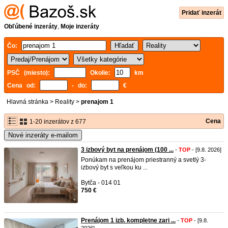
Pridať inzerát
Obľúbené inzeráty
,
Moje inzeráty
Čo:
PSČ (miesto):
Okolie:
km
Cena od:
- do:
€
Hlavná stránka
>
Reality
>
prenajom 1
Cena
1-20 inzerátov z 677
Nové inzeráty e-mailom
3 izbový byt na prenájom (100 ...
-
TOP
- [9.8. 2026]
Ponúkam na prenájom priestranný a svetlý 3-
izbový byt s veľkou ku ...
Bytča - 014 01
750 €
Prenájom 1 izb. kompletne zari ...
-
TOP
- [9.8.