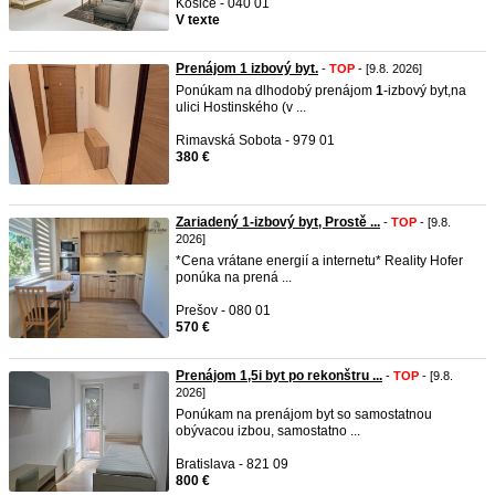
Košice - 040 01
V texte
Prenájom 1 izbový byt.
-
TOP
- [9.8. 2026]
Ponúkam na dlhodobý prenájom
1
-izbový byt,na
ulici Hostinského (v ...
Rimavská Sobota - 979 01
380 €
Zariadený 1-izbový byt, Prostě ...
-
TOP
- [9.8.
2026]
*Cena vrátane energií a internetu* Reality Hofer
ponúka na prená ...
Prešov - 080 01
570 €
Prenájom 1,5i byt po rekonštru ...
-
TOP
- [9.8.
2026]
Ponúkam na prenájom byt so samostatnou
obývacou izbou, samostatno ...
Bratislava - 821 09
800 €