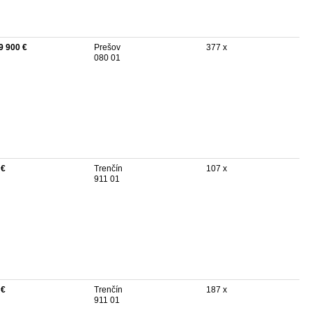
9 900 €
Prešov
377 x
080 01
 €
Trenčín
107 x
911 01
 €
Trenčín
187 x
911 01