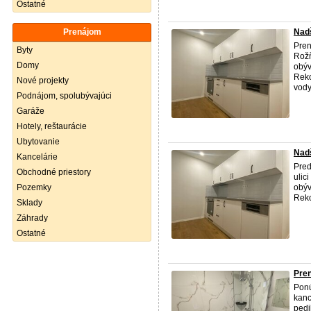
Ostatné
Prenájom
Nadš
Pren
Byty
Rožň
Domy
obýv
Reko
Nové projekty
vody 
Podnájom, spolubývajúci
Garáže
Hotely, reštaurácie
Ubytovanie
Nadš
Kancelárie
Pred
Obchodné priestory
ulic
Pozemky
obýv
Reko
Sklady
Záhrady
Ostatné
Pren
Ponú
kan
pedi