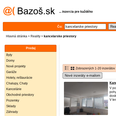
... inzercia pre každého
Čo:
Hlavná stránka
>
Reality
>
kancelarske priestory
Predaj
Byty
Domy
Nové projekty
Zobrazených 1-20 inzerátov 
Garáže
Nové inzeráty e-mailom
Hotely, reštaurácie
Kanc
Chalupy, Chaty
V po
Kancelárie
pohy
Obchodné priestory
dost
V te
Pozemky
Sklady
Záhrady