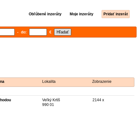
Obľúbené inzeráty
Moje inzeráty
Pridať inzerát
- do:
€
na
Lokalita
Zobrazenie
hodou
Veľký Krtíš
2144 x
990 01