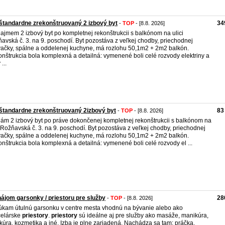
tandardne zrekonštruovaný 2 izbový byt
34
-
TOP
- [8.8. 2026]
ajmem 2 izbový byt po kompletnej rekonštrukcii s balkónom na ulici
avská č. 3. na 9. poschodí. Byt pozostáva z veľkej chodby, priechodnej
ačky, spálne a oddelenej kuchyne, má rozlohu 50,1m2 + 2m2 balkón.
nštrukcia bola komplexná a detailná: vymenené boli celé rozvody elektriny a
...
tandardne zrekonštruovaný 2izbový byt
83
-
TOP
- [8.8. 2026]
ám 2 izbový byt po práve dokončenej kompletnej rekonštrukcii s balkónom na
i Rožňavská č. 3. na 9. poschodí. Byt pozostáva z veľkej chodby, priechodnej
ačky, spálne a oddelenej kuchyne, má rozlohu 50,1m2 + 2m2 balkón.
nštrukcia bola komplexná a detailná: vymenené boli celé rozvody el ...
ájom garsonky / priestoru pre služby
28
-
TOP
- [8.8. 2026]
kam útulnú garsonku v centre mesta vhodnú na bývanie alebo ako
celárske
priestory
.
priestory
sú ideálne aj pre služby ako masáže, manikúra,
kúra, kozmetika a iné. Izba je plne zariadená. Nachádza sa tam: práčka,