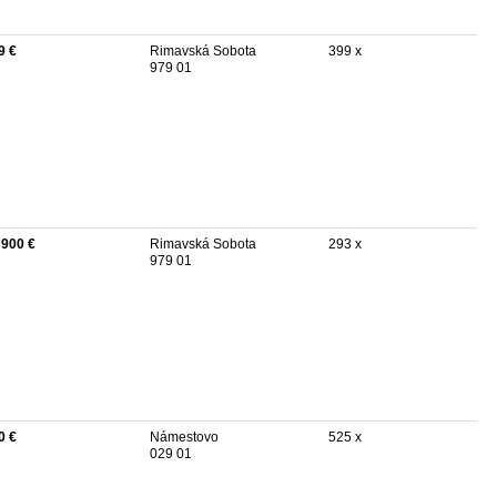
9 €
Rimavská Sobota
399 x
979 01
 900 €
Rimavská Sobota
293 x
979 01
0 €
Námestovo
525 x
029 01