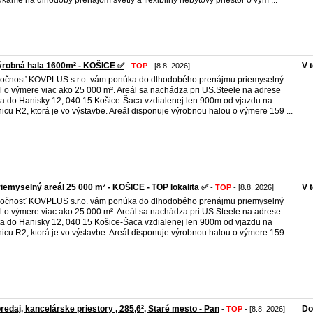
kame na dlhodobý prenájom svetlý a flexibilný nebytový priestor o vým ...
ýrobná hala 1600m² - KOŠICE ✅
V 
-
TOP
- [8.8. 2026]
očnosť KOVPLUS s.r.o. vám ponúka do dlhodobého prenájmu priemyselný
l o výmere viac ako 25 000 m². Areál sa nachádza pri US.Steele na adrese
a do Hanisky 12, 040 15 Košice-Šaca vzdialenej len 900m od vjazdu na
nicu R2, ktorá je vo výstavbe. Areál disponuje výrobnou halou o výmere 159 ...
iemyselný areál 25 000 m² - KOŠICE - TOP lokalita ✅
V 
-
TOP
- [8.8. 2026]
očnosť KOVPLUS s.r.o. vám ponúka do dlhodobého prenájmu priemyselný
l o výmere viac ako 25 000 m². Areál sa nachádza pri US.Steele na adrese
a do Hanisky 12, 040 15 Košice-Šaca vzdialenej len 900m od vjazdu na
nicu R2, ktorá je vo výstavbe. Areál disponuje výrobnou halou o výmere 159 ...
redaj, kancelárske priestory , 285,6², Staré mesto - Pan
Do
-
TOP
- [8.8. 2026]