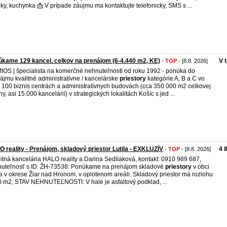
nky, kuchynka 📩 V prípade záujmu ma kontaktujte telefonicky, SMS s ...
kame 129 kancel. celkov na prenájom (6-4.440 m2, KE)
V 
-
TOP
- [8.8. 2026]
OS | špecialista na komerčné nehnuteľnosti od roku 1992 - ponúka do
ájmu kvalitné administratívne / kancelárske
priestory
kategórie A, B a C vo
 100 biznis centrách a administratívnych budovách (cca 350.000 m2 celkovej
hy, asi 15.000 kancelárií) v strategických lokalitách Košíc s jed ...
 reality - Prenájom, skladový priestor Lutila - EXKLUZÍV
4 
-
TOP
- [8.8. 2026]
itná kancelária HALO reality a Darina Sedliaková, kontakt: 0910 989 687,
uteľnosť s ID: ŽH-73538: Ponúkame na prenájom skladové
priestory
v obci
la v okrese Žiar nad Hronom, v oplotenom areáli. Skladový priestor má rozlohu
 m2, STAV NEHNUTEĽNOSTI: V hale je asfaltový podklad, ...