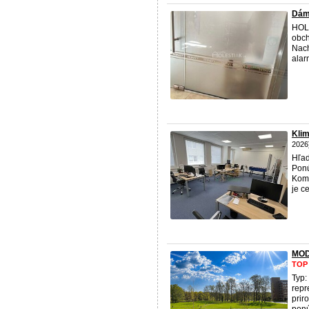
Dám 
HOLE
obc
Nach
alar
Klim
2026
Hľad
Ponú
Kome
je c
MOD
TOP
Typ:
repr
pri