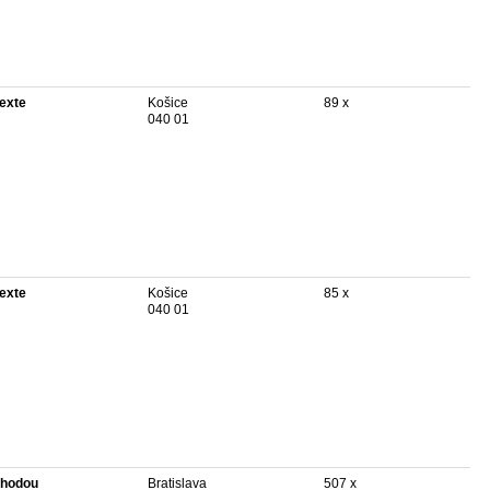
texte
Košice
89 x
040 01
texte
Košice
85 x
040 01
hodou
Bratislava
507 x