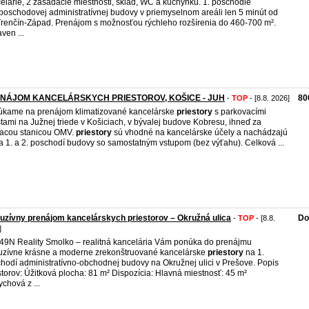
elárie, 2 zasadacie miestnosti, sklad, WC a kuchynku. 1. poschodie
poschodovej administratívnej budovy v priemyselnom areáli len 5 minút od
renčín-Západ. Prenájom s možnosťou rýchleho rozšírenia do 460-700 m².
ven ...
NÁJOM KANCELÁRSKYCH PRIESTOROV, KOŠICE - JUH
80
-
TOP
- [8.8. 2026]
kame na prenájom klimatizované kancelárske
priestory
s parkovacími
tami na Južnej triede v Košiciach, v bývalej budove Kobresu, ihneď za
acou stanicou OMV.
priestory
sú vhodné na kancelárske účely a nachádzajú
a 1. a 2. poschodí budovy so samostatným vstupom (bez výťahu). Celková ...
uzívny prenájom kancelárskych priestorov – Okružná ulica
Do
-
TOP
- [8.8.
]
9N Reality Smolko – realitná kancelária Vám ponúka do prenájmu
uzívne krásne a moderne zrekonštruované kancelárske
priestory
na 1.
hodí administratívno-obchodnej budovy na Okružnej ulici v Prešove. Popis
storov: Úžitková plocha: 81 m² Dispozícia: Hlavná miestnosť: 45 m²
chová z ...