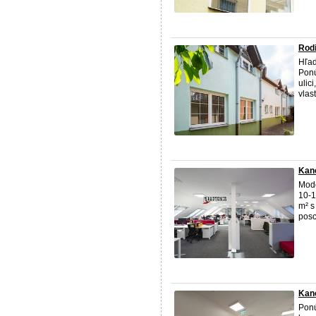
Rodi
Hľad
Ponú
ulic
vlas
Kanc
Mod
10-1
m² s
posc
Kanc
Pon