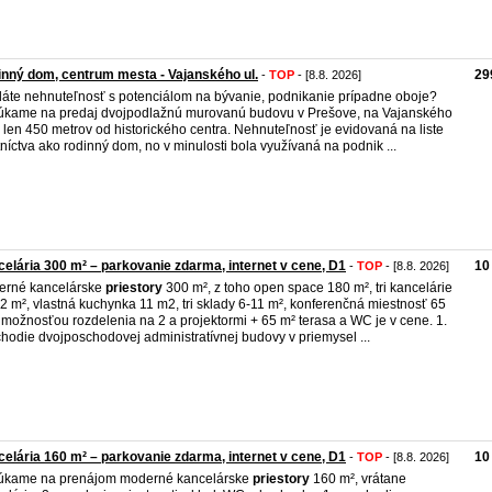
nný dom, centrum mesta - Vajanského ul.
29
-
TOP
- [8.8. 2026]
áte nehnuteľnosť s potenciálom na bývanie, podnikanie prípadne oboje?
kame na predaj dvojpodlažnú murovanú budovu v Prešove, na Vajanského
i, len 450 metrov od historického centra. Nehnuteľnosť je evidovaná na liste
tníctva ako rodinný dom, no v minulosti bola využívaná na podnik ...
elária 300 m² – parkovanie zdarma, internet v cene, D1
10
-
TOP
- [8.8. 2026]
erné kancelárske
priestory
300 m², z toho open space 180 m², tri kancelárie
2 m², vlastná kuchynka 11 m2, tri sklady 6-11 m², konferenčná miestnosť 65
 možnosťou rozdelenia na 2 a projektormi + 65 m² terasa a WC je v cene. 1.
hodie dvojposchodovej administratívnej budovy v priemysel ...
elária 160 m² – parkovanie zdarma, internet v cene, D1
10
-
TOP
- [8.8. 2026]
úkame na prenájom moderné kancelárske
priestory
160 m², vrátane