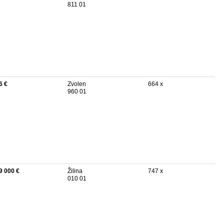
811 01
6 €
Zvolen
664 x
960 01
9 000 €
Žilina
747 x
010 01