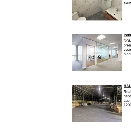
skri
Ponú
DOMI
pren
vyše
ploc
HALO
Real
nehn
Luti
1200