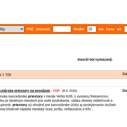
PSČ (miesto):
Okolie:
km Cena od:
Inzerát bol vymazaný.
Ce
z 1 708
elárske priestory na prenájom
Do
-
TOP
- [8.8. 2026]
nuke kancelárske
priestory
v meste Veľký Krtíš, s vysokou frekvenciou
bu je ideálnym miestom pre vaše podnikanie, vďaka skvelej viditeľnosti a
upnosti.
priestory
sú vhodné pre kancelárske účely aj poskytovanie služieb.
snej blízkosti nájdete mestský úrad, poštu, reštaurácie a tržn ...