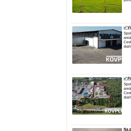
ponú
✅ V
Spol
areá
Cest
diaľ
✅ Pr
Spol
areá
Cest
diaľ
Na p