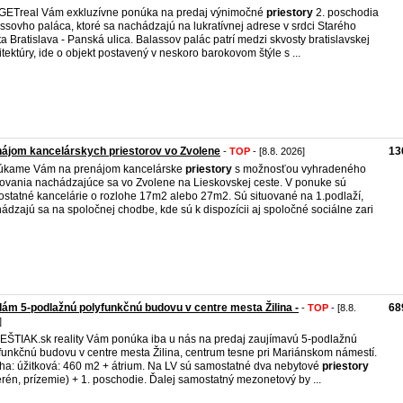
ETreal Vám exkluzívne ponúka na predaj výnimočné
priestory
2. poschodia
ssovho paláca, ktoré sa nachádzajú na lukratívnej adrese v srdci Starého
a Bratislava - Panská ulica. Balassov palác patrí medzi skvosty bratislavskej
itektúry, ide o objekt postavený v neskoro barokovom štýle s ...
ájom kancelárskych priestorov vo Zvolene
13
-
TOP
- [8.8. 2026]
úkame Vám na prenájom kancelárske
priestory
s možnosťou vyhradeného
ovania nachádzajúce sa vo Zvolene na Lieskovskej ceste. V ponuke sú
statné kancelárie o rozlohe 17m2 alebo 27m2. Sú situované na 1.podlaží,
ádzajú sa na spoločnej chodbe, kde sú k dispozícii aj spoločné sociálne zari
ám 5-podlažnú polyfunkčnú budovu v centre mesta Žilina -
68
-
TOP
- [8.8.
]
ŠTIAK.sk reality Vám ponúka iba u nás na predaj zaujímavú 5-podlažnú
funkčnú budovu v centre mesta Žilina, centrum tesne pri Mariánskom námestí.
ha: úžitková: 460 m2 + átrium. Na LV sú samostatné dva nebytové
priestory
erén, prízemie) + 1. poschodie. Ďalej samostatný mezonetový by ...