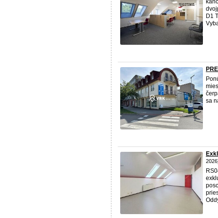
kanc
dvoj
D1 T
Vyba
PRE
Ponú
mies
čerp
sa n
Exkl
2026
RS04
exkl
posc
prie
Oddy