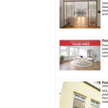
TARG
Bala
mest
arch
Pren
Pon
park
samo
nach
...
Pred
2026
HOLE
poly
Ploc
(sut