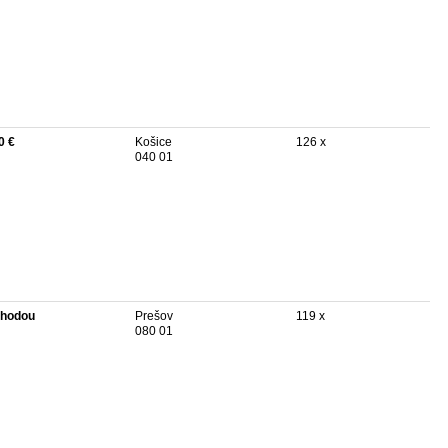
0 €
Košice
126 x
040 01
hodou
Prešov
119 x
080 01