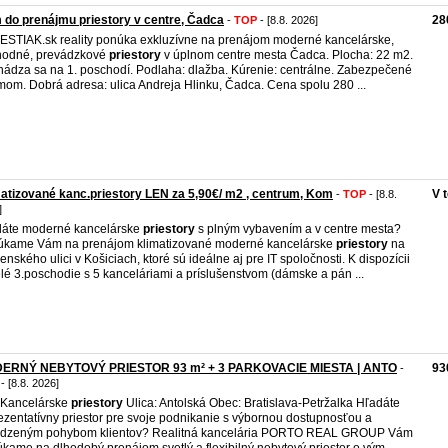
do prenájmu priestory v centre, Čadca
28
-
TOP
- [8.8. 2026]
STIAK.sk reality ponúka exkluzívne na prenájom moderné kancelárske,
hodné, prevádzkové
priestory
v úplnom centre mesta Čadca. Plocha: 22 m2.
ádza sa na 1. poschodí. Podlaha: dlažba. Kúrenie: centrálne. Zabezpečené
mom. Dobrá adresa: ulica Andreja Hlinku, Čadca. Cena spolu 280 ...
atizované kanc.priestory LEN za 5,90€/ m2 , centrum, Kom
V 
-
TOP
- [8.8.
]
áte moderné kancelárske
priestory
s plným vybavením a v centre mesta?
kame Vám na prenájom klimatizované moderné kancelárske
priestory
na
nského ulici v Košiciach, ktoré sú ideálne aj pre IT spoločnosti. K dispozícii
elé 3.poschodie s 5 kanceláriami a príslušenstvom (dámske a pán ...
ERNÝ NEBYTOVÝ PRIESTOR 93 m² + 3 PARKOVACIE MIESTA | ANTO
93
-
- [8.8. 2026]
 Kancelárske
priestory
Ulica: Antolská Obec: Bratislava-Petržalka Hľadáte
ezentatívny priestor pre svoje podnikanie s výbornou dostupnosťou a
rodzeným pohybom klientov? Realitná kancelária PORTO REAL GROUP Vám