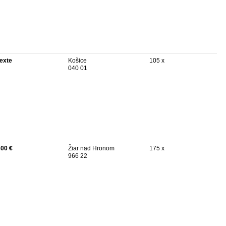
texte
Košice
105 x
040 01
800 €
Žiar nad Hronom
175 x
966 22