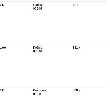
0 €
Čadca
71 x
022 01
texte
Košice
181 x
040 01
0 €
Bratislava
688 x
850 00