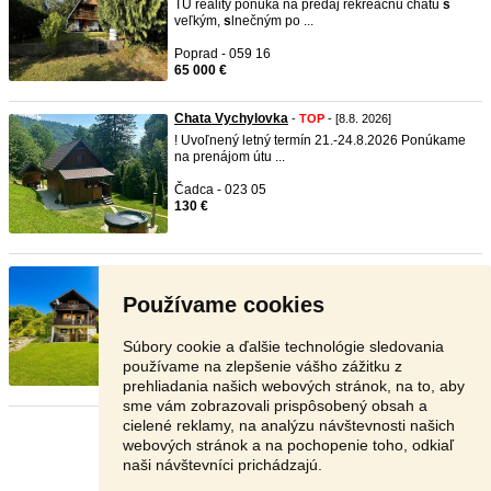
TU reality ponúka na predaj rekreačnú chatu
s
veľkým,
s
lnečným po ...
Poprad - 059 16
65 000 €
Chata Vychylovka
-
TOP
- [8.8. 2026]
! Uvoľnený letný termín 21.-24.8.2026 Ponúkame
na prenájom útu ...
Čadca - 023 05
130 €
Na predaj CHATA v obci Prochoť ...
-
TOP
- [8.8.
2026]
Používame cookies
Typ:
chata
Obec: Prochot Kancelária Realitné
Očko Vám ponúka ...
Súbory cookie a ďalšie technológie sledovania
Žiar nad Hronom - 966 04
používame na zlepšenie vášho zážitku z
129 900 €
prehliadania našich webových stránok, na to, aby
sme vám zobrazovali prispôsobený obsah a
cielené reklamy, na analýzu návštevnosti našich
Stránka:
1
2
3
Ďalšia
webových stránok a na pochopenie toho, odkiaľ
naši návštevníci prichádzajú.