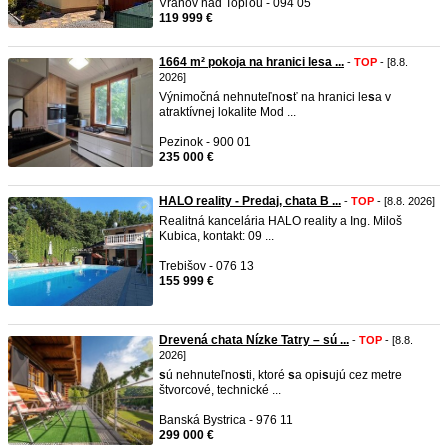
Vranov nad Topľou - 094 05
119 999 €
1664 m² pokoja na hranici lesa ...
-
TOP
- [8.8.
2026]
Výnimočná nehnuteľno
s
ť na hranici le
s
a v
atraktívnej lokalite Mod ...
Pezinok - 900 01
235 000 €
HALO reality - Predaj, chata B ...
-
TOP
- [8.8. 2026]
Realitná kancelária HALO reality a Ing. Miloš
Kubica, kontakt: 09 ...
Trebišov - 076 13
155 999 €
Drevená chata Nízke Tatry – sú ...
-
TOP
- [8.8.
2026]
s
ú nehnuteľno
s
ti, ktoré
s
a opi
s
ujú cez metre
štvorcové, technické ...
Banská Bystrica - 976 11
299 000 €