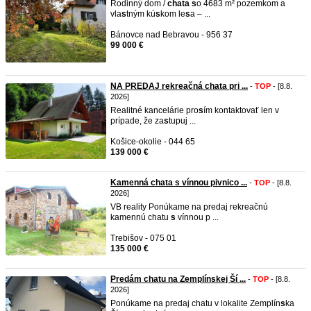
Rodinný dom /
chata
s
o 4683 m² pozemkom a
vla
s
tným kú
s
kom le
s
a – ...
Bánovce nad Bebravou - 956 37
99 000 €
NA PREDAJ rekreačná chata pri ...
-
TOP
- [8.8.
2026]
Realitné kancelárie pro
s
ím kontaktovať len v
prípade, že za
s
tupuj ...
Košice-okolie - 044 65
139 000 €
Kamenná chata s vínnou pivnico ...
-
TOP
- [8.8.
2026]
VB reality Ponúkame na predaj rekreačnú
kamennú chatu
s
vínnou p ...
Trebišov - 075 01
135 000 €
Predám chatu na Zemplínskej Ší ...
-
TOP
- [8.8.
2026]
Ponúkame na predaj chatu v lokalite Zemplín
s
ka