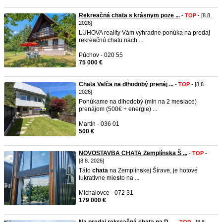
Rekreačná chata s krásnym poze ...
-
TOP
- [8.8.
2026]
LUHOVA reality Vám výhradne ponúka na predaj
rekreačnú chatu nach ...
Púchov - 020 55
75 000 €
Chata Valča na dlhodobý prenáj ...
-
TOP
- [8.8.
2026]
Ponúkame na dlhodobý (min na 2 me
s
iace)
prenájom (500€ + energie) ...
Martin - 036 01
500 €
NOVOSTAVBA CHATA Zemplínska Š ...
-
TOP
-
[8.8. 2026]
Táto
chata
na Zemplín
s
kej Šírave, je hotové
lukratívne mie
s
to na ...
Michalovce - 072 31
179 000 €