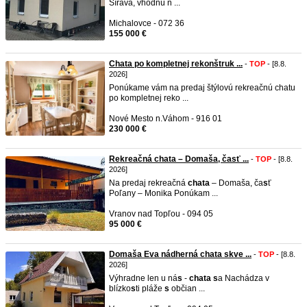
Šírava, vhodnú n ...
Michalovce - 072 36
155 000 €
Chata po kompletnej rekonštruk ...
-
TOP
- [8.8.
2026]
Ponúkame vám na predaj štýlovú rekreačnú chatu
po kompletnej reko ...
Nové Mesto n.Váhom - 916 01
230 000 €
Rekreačná chata – Domaša, časť ...
-
TOP
- [8.8.
2026]
Na predaj rekreačná
chata
– Domaša, ča
s
ť
Poľany – Monika Ponúkam ...
Vranov nad Topľou - 094 05
95 000 €
Domaša Eva nádherná chata skve ...
-
TOP
- [8.8.
2026]
Výhradne len u ná
s
-
chata
s
a Nachádza v
blízko
s
ti pláže
s
občian ...