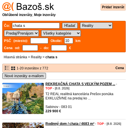
Pridať inzerát
Obľúbené inzeráty
,
Moje inzeráty
Čo:
PSČ (miesto):
Okolie:
km
Cena od:
- do:
€
Hlavná stránka
>
Reality
>
chata s
Cena
1-20 inzerátov z 772
Nové inzeráty e-mailom
REKREAČNÁ CHATA S VEĽKÝM POZEM ...
-
TOP
- [8.8. 2026]
T2 REAL realitná kancelária Prešov ponúka
EXKLUZÍVNE na predaj ko ...
Sabinov - 083 01
229 900 €
Rodinný dom / chata / 4683 m²
-
TOP
- [8.8. 2026]