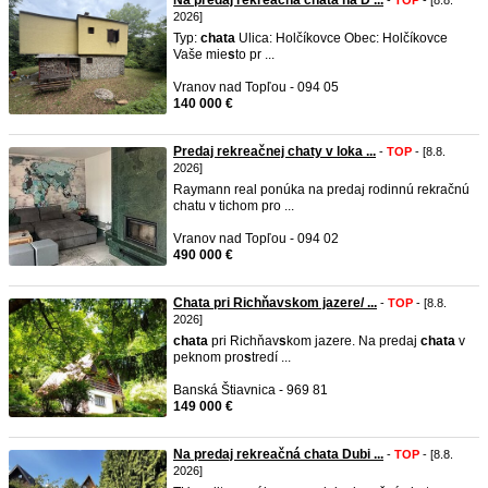
Na predaj rekreačná chata na D ...
-
TOP
- [8.8.
2026]
Typ:
chata
Ulica: Holčíkovce Obec: Holčíkovce
Vaše mie
s
to pr ...
Vranov nad Topľou - 094 05
140 000 €
Predaj rekreačnej chaty v loka ...
-
TOP
- [8.8.
2026]
Raymann real ponúka na predaj rodinnú rekračnú
chatu v tichom pro ...
Vranov nad Topľou - 094 02
490 000 €
Chata pri Richňavskom jazere/ ...
-
TOP
- [8.8.
2026]
chata
pri Richňav
s
kom jazere. Na predaj
chata
v
peknom pro
s
tredí ...
Banská Štiavnica - 969 81
149 000 €
Na predaj rekreačná chata Dubi ...
-
TOP
- [8.8.
2026]