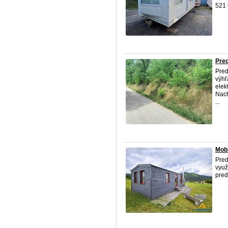
521
Pre
Pred
výhľ
elek
Nach
...
Mob
Pred
využ
pred