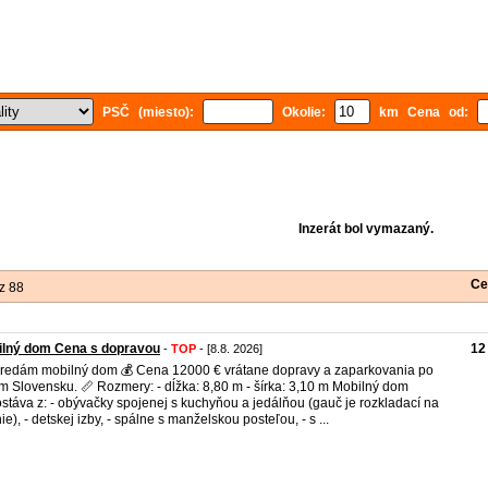
PSČ (miesto):
Okolie:
km Cena od:
Inzerát bol vymazaný.
Ce
z 88
ilný dom Cena s dopravou
12
-
TOP
- [8.8. 2026]
redám mobilný dom 💰 Cena 12000 € vrátane dopravy a zaparkovania po
m Slovensku. 📏 Rozmery: - dĺžka: 8,80 m - šírka: 3,10 m Mobilný dom
stáva z: - obývačky spojenej s kuchyňou a jedálňou (gauč je rozkladací na
ie), - detskej izby, - spálne s manželskou posteľou, - s ...