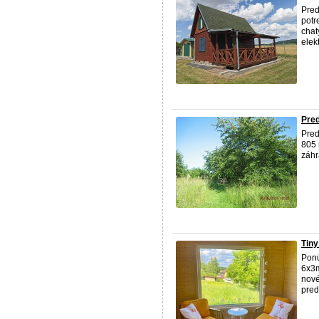
Pred
potr
chat
elek
Pre
Pred
805
záh
Tin
Ponú
6x3m
nové
pred