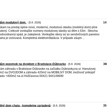
dám modulový dom.
14
- [5.8. 2026]
kam na predaj úplne novú, modernú, modulovú stavbu (mobilný dom) plne
adený. Celkové vonkajšie rozmery modulovej stavby sú d6m x š3m . Strecha
ednostranný spád, je zateplená. Vonkajšie steny sú so sendvičových panelov.
aha je izolovaná. Kompletná elektroinštalácia. V prípade záujm ...
dám pozemok na dvojdom v Bratislave-Dúbravke
36
- [5.8. 2026]
ám záhradu v Bratislave-Dúbravke na začiatku Dúbravky,na ul. Hanulovej
 m2 na DVOJDOM a záhradu 420m2 na MOBILNÝ DOM, možnosť prikúpiť
radu +400m2 na ul.Húščavova 00421 944149690
lný dom chata - kompletne zariadená
35
- [5.8. 2026]