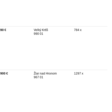
490 €
Veľký Krtíš
784 x
990 01
 900 €
Žiar nad Hronom
1297 x
967 01