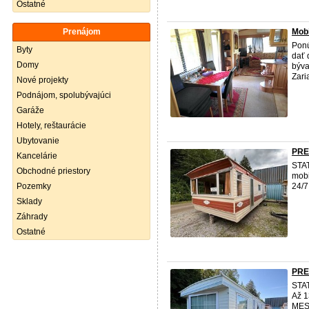
Ostatné
Prenájom
Mob
Ponú
Byty
dať 
Domy
býva
Zari
Nové projekty
Podnájom, spolubývajúci
Garáže
Hotely, reštaurácie
Ubytovanie
PRE
Kancelárie
STAT
Obchodné priestory
mob
Pozemky
24/
Sklady
Záhrady
Ostatné
PRE
STA
Až 1
MES