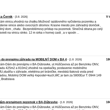
ca Černik
V 
- [3.8. 2026]
ám vinicu,vhodná na chatku.Možnosť opätovného vyčistenia pozemku a
denie vinice alebo ovocných stromov. Krasne miesto pre záhradný domček ,
lný dom , chatu . Bezproblémovy prístup na pozemok. Slnečná strana,po celý
svieti na vinicu slnko. 12 m sirka v hornej casti , a v spodn ...
 do prenajmu záhradu na MOBILNÝ DOM v BA 4
18
- [1.8. 2026]
ám-Dám do prenájmu v BA-Dúbravke, ul.Húščavova až po Benzinku ONV,
adu 425m2 a 810m2,vhodné na opekačky, postavenie mobilného
,studňa v záhrade, elektrina pri bráničke, mestská tlaková voda pred
adou, Mobilný DOM veľký 4xpostel+kuch,WC je tam za 5800Eur T: 0944 149
, Bratislava
dám-prenajmem pozemok v BA-Dúbravke
16
- [1.8. 2026]
ám-Dám do prenájmu v BA-Dúbravke, ul.Húščavova až po Benzinku ONV,