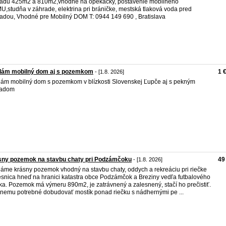
adu 425m2 a 810m2,vhodné na opekačky, postavenie mobilného
,studňa v záhrade, elektrina pri bráničke, mestská tlaková voda pred
adou, Vhodné pre Mobilný DOM T: 0944 149 690 , Bratislava
dám mobilný dom aj s pozemkom
1 
- [1.8. 2026]
ám mobilný dom s pozemkom v blízkosti Slovenskej Ľupče aj s pekným
ľadom
sny pozemok na stavbu chaty pri Podzámčoku
49
- [1.8. 2026]
áme krásny pozemok vhodný na stavbu chaty, oddych a rekreáciu pri riečke
snica hneď na hranici katastra obce Podzámčok a Breziny vedľa futbalového
ska. Pozemok má výmeru 890m2, je zatrávnený a zalesnený, stačí ho prečistiť.
 nemu potrebné dobudovať mostík ponad riečku s nádhernými pe ...