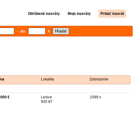
Obľúbené inzeráty
Moje inzeráty
Pridať inzerát
- do:
€
na
Lokalita
Zobrazenie
 000 €
Levice
1099 x
935 87