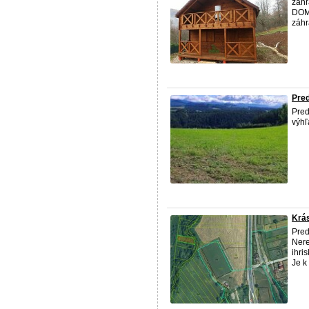
záhr
DOMU
záhr
Pre
Pred
výh
Krá
Pred
Nere
ihri
Je k