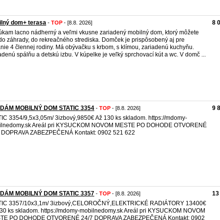
ilný dom+ terasa
8 
-
TOP
- [8.8. 2026]
kam lacno nádherný a veľmi vkusne zariadený mobilný dom, ktorý môžete
do záhrady, do rekreačného strediska. Domček je prispôsobený aj pre
nie 4 člennej rodiny. Má obývačku s krbom, s klímou, zariadenú kuchyňu.
adenú spálňu a detskú izbu. V kúpelke je veľký sprchovací kút a wc. V domč ...
DÁM MOBILNÝ DOM STATIC 3354
9 
-
TOP
- [8.8. 2026]
IC 3354/9,5x3,05m/ 3izbový,9850€ Až 130 ks skladom. https://mdomy-
ilnedomy.sk Areál pri KYSUCKOM NOVOM MESTE PO DOHODE OTVORENÉ
7 DOPRAVA ZABEZPEČENÁ Kontakt: 0902 521 622
DÁM MOBILNÝ DOM STATIC 3357
13
-
TOP
- [8.8. 2026]
TIC 3357/10x3,1m/ 3izbový,CELOROČNÝ,ELEKTRICKÉ RADIÁTORY 13400€
30 ks skladom. https://mdomy-mobilnedomy.sk Areál pri KYSUCKOM NOVOM
TE PO DOHODE OTVORENÉ 24/7 DOPRAVA ZABEZPEČENÁ Kontakt: 0902