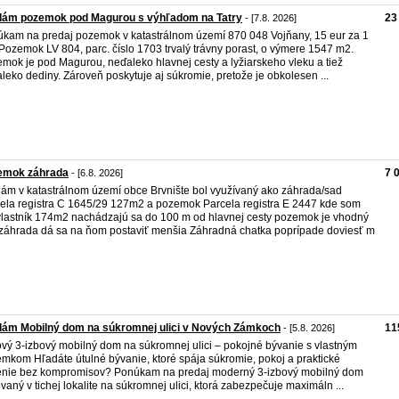
dám pozemok pod Magurou s výhľadom na Tatry
23
- [7.8. 2026]
kam na predaj pozemok v katastrálnom území 870 048 Vojňany, 15 eur za 1
Pozemok LV 804, parc. číslo 1703 trvalý trávny porast, o výmere 1547 m2.
mok je pod Magurou, neďaleko hlavnej cesty a lyžiarskeho vleku a tiež
leko dediny. Zároveň poskytuje aj súkromie, pretože je obkolesen ...
emok záhrada
7 
- [6.8. 2026]
ám v katastrálnom území obce Brvnište bol využívaný ako záhrada/sad
ela registra C 1645/29 127m2 a pozemok Parcela registra E 2447 kde som
vlastník 174m2 nachádzajú sa do 100 m od hlavnej cesty pozemok je vhodný
záhrada dá sa na ňom postaviť menšia Záhradná chatka poprípade doviesť m
dám Mobilný dom na súkromnej ulici v Nových Zámkoch
11
- [5.8. 2026]
ový 3-izbový mobilný dom na súkromnej ulici – pokojné bývanie s vlastným
mkom Hľadáte útulné bývanie, ktoré spája súkromie, pokoj a praktické
enie bez kompromisov? Ponúkam na predaj moderný 3-izbový mobilný dom
ovaný v tichej lokalite na súkromnej ulici, ktorá zabezpečuje maximáln ...