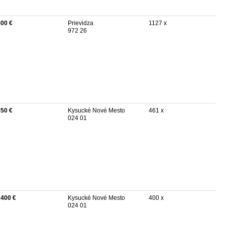
000 €
Prievidza
1127 x
972 26
850 €
Kysucké Nové Mesto
461 x
024 01
 400 €
Kysucké Nové Mesto
400 x
024 01