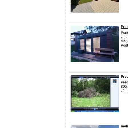
Pre
Ponú
zari
má j
Podl
Pre
Pred
805
záh
mobi