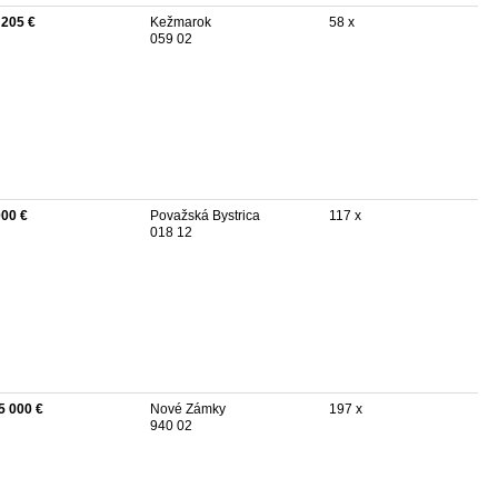
 205 €
Kežmarok
58 x
059 02
000 €
Považská Bystrica
117 x
018 12
5 000 €
Nové Zámky
197 x
940 02