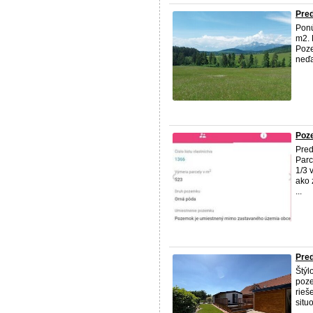
Pre
Ponú
m2. 
Poze
neďa
Poz
Pred
Parc
1/3 
ako 
...
Pre
Štýl
poze
rieš
situ