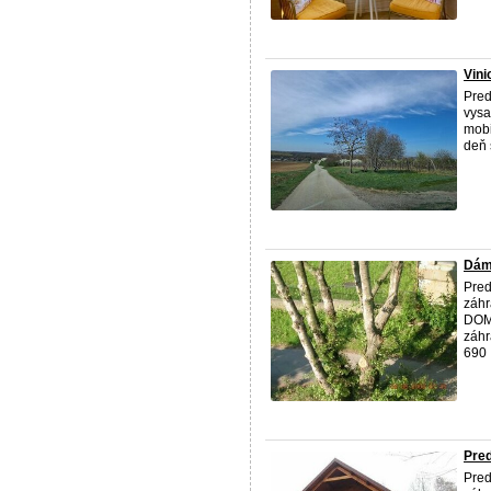
Vini
Pred
vysa
mobi
deň 
Dám
Pred
záhr
DOMU
záhr
690 
Pre
Pred