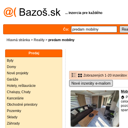
... inzercia pre každého
Čo:
Hlavná stránka
>
Reality
>
predam mobilny
Predaj
Byty
Domy
Nové projekty
Zobrazených 1-20 inzerátov 
Garáže
Nové inzeráty e-mailom
Hotely, reštaurácie
Mob
Chalupy, Chaty
🏠 P
Kancelárie
celo
Obchodné priestory
pozo
span
Pozemky
Sklady
Záhrady