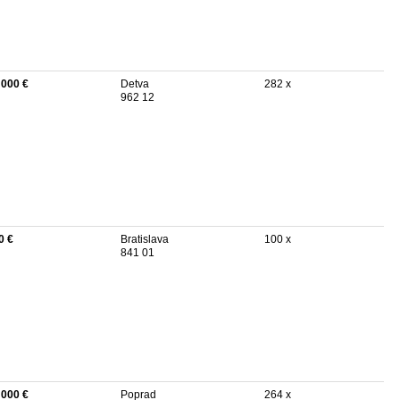
 000 €
Detva
282 x
962 12
0 €
Bratislava
100 x
841 01
 000 €
Poprad
264 x