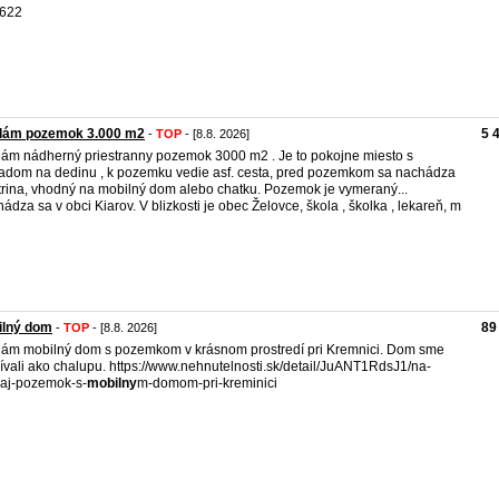
 622
dám pozemok 3.000 m2
5 
-
TOP
- [8.8. 2026]
ám nádherný priestranny pozemok 3000 m2 . Je to pokojne miesto s
adom na dedinu , k pozemku vedie asf. cesta, pred pozemkom sa nachádza
trina, vhodný na mobilný dom alebo chatku. Pozemok je vymeraný...
ádza sa v obci Kiarov. V blizkosti je obec Želovce, škola , školka , lekareň, m
ilný dom
89
-
TOP
- [8.8. 2026]
ám mobilný dom s pozemkom v krásnom prostredí pri Kremnici. Dom sme
ívali ako chalupu. https://www.nehnutelnosti.sk/detail/JuANT1RdsJ1/na-
aj-pozemok-s-
mobilny
m-domom-pri-kreminici