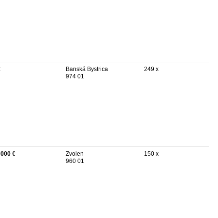
€
Banská Bystrica
249 x
974 01
 000 €
Zvolen
150 x
960 01