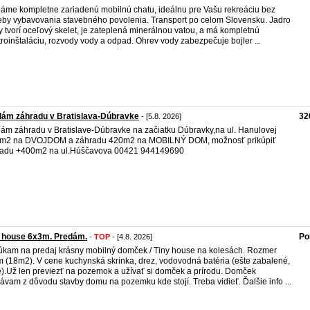
áme kompletne zariadenú mobilnú chatu, ideálnu pre Vašu rekreáciu bez
eby vybavovania stavebného povolenia. Transport po celom Slovensku. Jadro
y tvorí oceľový skelet, je zateplená minerálnou vatou, a má kompletnú
troinštaláciu, rozvody vody a odpad. Ohrev vody zabezpečuje bojler ...
dám záhradu v Bratislava-Dúbravke
32
- [5.8. 2026]
ám záhradu v Bratislave-Dúbravke na začiatku Dúbravky,na ul. Hanulovej
 m2 na DVOJDOM a záhradu 420m2 na MOBILNÝ DOM, možnosť prikúpiť
radu +400m2 na ul.Húščavova 00421 944149690
y house 6x3m. Predám.
Po
-
TOP
- [4.8. 2026]
kam na predaj krásny mobilný domček / Tiny house na kolesách. Rozmer
 (18m2). V cene kuchynská skrinka, drez, vodovodná batéria (ešte zabalené,
).Už len previezť na pozemok a užívať si domček a prírodu. Domček
ávam z dôvodu stavby domu na pozemku kde stojí. Treba vidieť. Ďalšie info ...