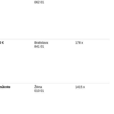
062 01
0 €
Bratislava
178 x
841 01
núknite
Žilina
1415 x
010 01