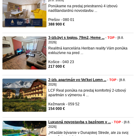
[8.8. 2026]
Ponúkame na predaj priestrannú 4 izbovú
nadštandardnú novostavbu ...
Prešov - 080 01
388 900 €
3-izb.byt s logiou, 79m2, Heme ...
-
TOP
- [8.8.
2026]
Realitná kancelária Heriban reality Vám ponúka
exkluzívne na pred ...
Košice - 040 23
217 000 €
2-izb. apartmán vo Veľkej Lomn ...
-
TOP
- [8.8.
2026]
LCF Real ponúka na predaj komfortný 2-izbový
apartmán s výmerou 4 ...
Kežmarok - 059 52
154 000 €
Luxusná novostavba s bazénom v ...
-
TOP
- [8.8.
2026]
„Hľadáte bývanie v Dunajskej Strede, ale za svoj