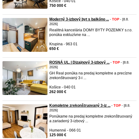
Košice - 040 01
750 000 €
Moderný 3-izbový byt s balkóno ...
-
TOP
- [8.8.
2026]
Realitná kancelária DOMY BYTY POZEMKY s.r.o.
ponúka exkluzívne na ...
Krupina - 963 01
650 €
ROSNÁ UL. | Dizajnový 3-izbový ...
-
TOP
- [8.8.
2026]
GH Real ponúka na predaj kompletne a precízne
zrekonštruovaný 3-i ...
Košice - 040 01
262 000 €
Kompletne zrekonštruovaný 3-iz ...
-
TOP
- [8.8.
2026]
Ponúkame na predaj kompletne zrekonštruovaný
a zariadený 3-izbový ...
Humenné - 066 01
125 000 €