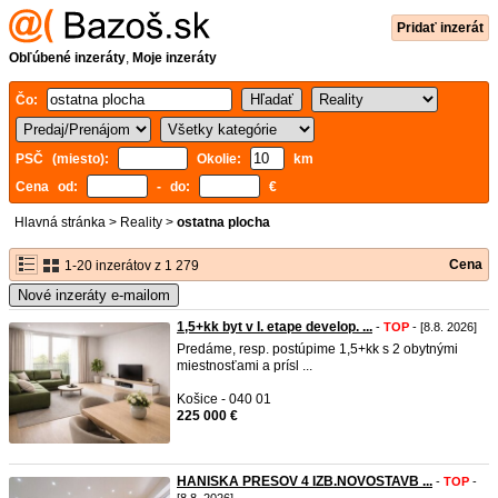
Pridať inzerát
Obľúbené inzeráty
,
Moje inzeráty
Čo:
PSČ (miesto):
Okolie:
km
Cena od:
- do:
€
Hlavná stránka
>
Reality
>
ostatna plocha
Cena
1-20 inzerátov z 1 279
Nové inzeráty e-mailom
1,5+kk byt v I. etape develop. ...
-
TOP
- [8.8. 2026]
Predáme, resp. postúpime 1,5+kk s 2 obytnými
miestnosťami a prísl ...
Košice - 040 01
225 000 €
HANISKA PRESOV 4 IZB.NOVOSTAVB ...
-
TOP
-