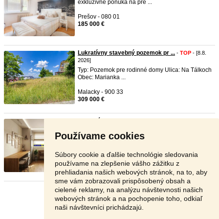
exkluzívne ponúka na pre ...
Prešov - 080 01
185 000 €
Lukratívny stavebný pozemok pr ...
-
TOP
- [8.8.
2026]
Typ: Pozemok pre rodinné domy Ulica: Na Tálkoch
Obec: Marianka ...
Malacky - 900 33
309 000 €
3 izbový byt na predaj Martin ...
-
TOP
- [8.8. 2026]
Ponúkame Vám 3 izbový byt na predaj Martin
Používame cookies
Ľadoveň, tichá lokalit ...
Martin - 036 01
Súbory cookie a ďalšie technológie sledovania
137 990 €
používame na zlepšenie vášho zážitku z
prehliadania našich webových stránok, na to, aby
sme vám zobrazovali prispôsobený obsah a
cielené reklamy, na analýzu návštevnosti našich
Stránka:
1
2
3
Ďalšia
webových stránok a na pochopenie toho, odkiaľ
naši návštevníci prichádzajú.