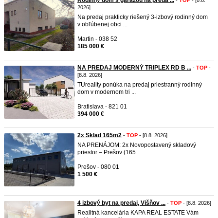
Rodinný dom s garážou na preda ...
-
TOP
- [8.8.
2026]
Na predaj prakticky riešený 3-izbový rodinný dom
v obľúbenej obci ...
Martin - 038 52
185 000 €
NA PREDAJ MODERNÝ TRIPLEX RD B ...
-
TOP
-
[8.8. 2026]
TUreality ponúka na predaj priestranný rodinný
dom v modernom tri ...
Bratislava - 821 01
394 000 €
2x Sklad 165m2
-
TOP
- [8.8. 2026]
NA PRENÁJOM: 2x Novopostavený skladový
priestor – Prešov (165 ...
Prešov - 080 01
1 500 €
4 izbový byt na predaj, Višňov ...
-
TOP
- [8.8. 2026]
Realitná kancelária KAPA REAL ESTATE Vám