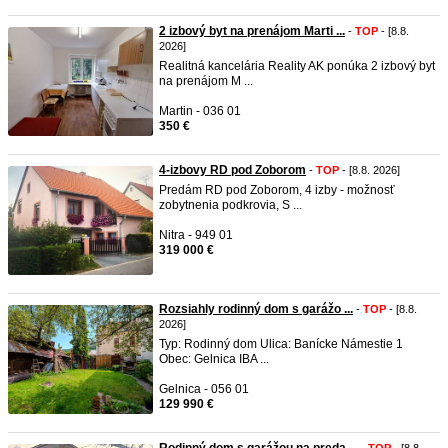
2 izbový byt na prenájom Marti ...
-
TOP
- [8.8.
2026]
Realitná kancelária Reality AK ponúka 2 izbový byt
na prenájom M ...
Martin - 036 01
350 €
4-izbovy RD pod Zoborom
-
TOP
- [8.8. 2026]
Predám RD pod Zoborom, 4 izby - možnosť
zobytnenia podkrovia, S ...
Nitra - 949 01
319 000 €
Rozsiahly rodinný dom s garážo ...
-
TOP
- [8.8.
2026]
Typ: Rodinný dom Ulica: Banícke Námestie 1
Obec: Gelnica IBA ...
Gelnica - 056 01
129 990 €