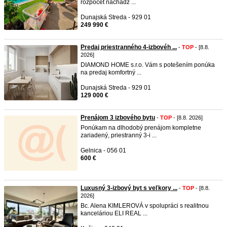
rozpočet nachádz ...
Dunajská Streda - 929 01
249 990 €
Predaj priestranného 4-izbovéh ...
-
TOP
- [8.8.
2026]
DIAMOND HOME s.r.o. Vám s potešením ponúka
na predaj komfortný ...
Dunajská Streda - 929 01
129 000 €
Prenájom 3 izbového bytu
-
TOP
- [8.8. 2026]
Ponúkam na dlhodobý prenájom kompletne
zariadený, priestranný 3-i ...
Gelnica - 056 01
600 €
Luxusný 3-izbový byt s veľkory ...
-
TOP
- [8.8.
2026]
Bc. Alena KIMLEROVÁ v spolupráci s realitnou
kanceláriou ELI REAL ...