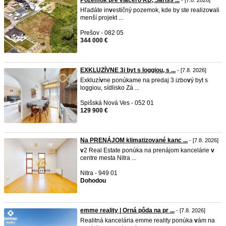
Pozemok pre viacero RD, Šarišs ...
- [7.8. 2026]
Hľadáte in
v
estičný pozemok, kde by ste realizo
v
ali
menší projekt ...
Prešov - 082 05
344 000 €
EXKLUZÍVNE 3i byt s loggiou, s ...
- [7.8. 2026]
Exkluzí
v
ne ponúkame na predaj 3 izbo
v
ý byt s
loggiou, sídlisko Zá ...
Spišská Nová Ves - 052 01
129 900 €
Na PRENÁJOM klimatizované kanc ...
- [7.8. 2026]
v
2 Real Estate ponúka na prenájom kancelárie
v
centre mesta Nitra ...
Nitra - 949 01
Dohodou
emme reality | Orná pôda na pr ...
- [7.8. 2026]
Realitná kancelária emme reality ponúka
v
ám na