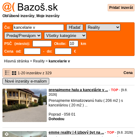
Pridať inzerát
Obľúbené inzeráty
,
Moje inzeráty
Čo:
PSČ (miesto):
Okolie:
km
Cena od:
- do:
€
Hlavná stránka
>
Reality
>
kancelarie v
Cena
1-20 inzerátov z 329
Nové inzeráty e-mailom
prenajmeme halu a kancelárie v ...
-
TOP
- [9.8.
2026]
Prenajmeme klimatizo
v
anú halu ( 206 m2 ) s
kanceláriou ( 20 m2 ) ...
Poprad - 058 01
Dohodou
emme reality | 4 izbový byt na ...
-
TOP
- [9.8. 2026]