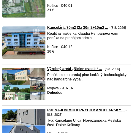
Košice - 040 01
21 €
Kancelária 70m2 (2x 30m2+10m2 ...
- [8.8. 2026]
Realitná maklérka Klaudia Heribano
v
á
v
ám
ponúka na prenájom admin ...
Košice - 040 12
10 €
Výrobný areál „Nielen ovocie“ ...
- [8.8. 2026]
Ponúkame na predaj plne funkčný, technologicky
nadštandardne
v
yba ...
Myjava - 916 16
Dohodou
PRENÁJOM MODERNÝCH KANCELÁRSKY ...
-
[8.8. 2026]
Typ: Kancelárie Ulica: No
v
ozámocká Mestská
časť: Dolné Krškany ...