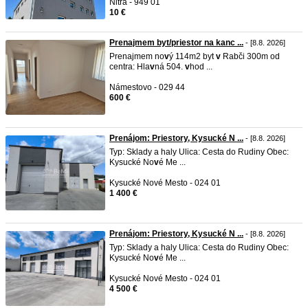
Nitra - 949 01
10 €
Prenajmem byt/priestor na kanc ...
- [8.8. 2026]
Prenajmem no
v
ý 114m2 byt
v
Rabči 300m od
centra: Hla
v
ná 504.
v
hod ...
Námestovo - 029 44
600 €
Prenájom: Priestory, Kysucké N ...
- [8.8. 2026]
Typ: Sklady a haly Ulica: Cesta do Rudiny Obec:
Kysucké No
v
é Me ...
Kysucké Nové Mesto - 024 01
1 400 €
Prenájom: Priestory, Kysucké N ...
- [8.8. 2026]
Typ: Sklady a haly Ulica: Cesta do Rudiny Obec:
Kysucké No
v
é Me ...
Kysucké Nové Mesto - 024 01
4 500 €