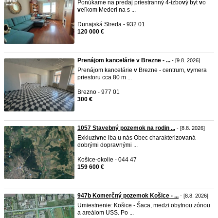
Ponúkame na predaj priestranný 4-izbo
v
ý byt
v
o
v
eľkom Mederi na s ...
Dunajská Streda - 932 01
120 000 €
Prenájom kancelárie v Brezne - ...
- [9.8. 2026]
Prenájom kancelárie
v
Brezne - centrum,
v
ymera
priestoru cca 80 m ...
Brezno - 977 01
300 €
1057 Stavebný pozemok na rodin ...
- [8.8. 2026]
Exkluzí
v
ne iba u nás Obec charakterizo
v
aná
dobrými dopra
v
nými ...
Košice-okolie - 044 47
159 600 €
947b Komerčný pozemok Košice - ...
- [8.8. 2026]
Umiestnenie: Košice - Šaca, medzi obytnou zónou
a areálom USS. Po ...