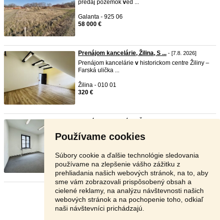
predaj pozemok
v
ed ...
Galanta - 925 06
58 000 €
Prenájom kancelárie, Žilina, S ...
- [7.8. 2026]
Prenájom kancelárie
v
historickom centre Žiliny –
Farská ulička ...
Žilina - 010 01
320 €
Prenájom kancelárie, Žilina, S ...
- [7.8. 2026]
Prenájom kancelárie
v
historickom centre Žiliny –
Používame cookies
Farská ulička ...
Žilina - 010 01
Súbory cookie a ďalšie technológie sledovania
235 €
používame na zlepšenie vášho zážitku z
prehliadania našich webových stránok, na to, aby
sme vám zobrazovali prispôsobený obsah a
cielené reklamy, na analýzu návštevnosti našich
Stránka:
1
2
3
Ďalšia
webových stránok a na pochopenie toho, odkiaľ
naši návštevníci prichádzajú.