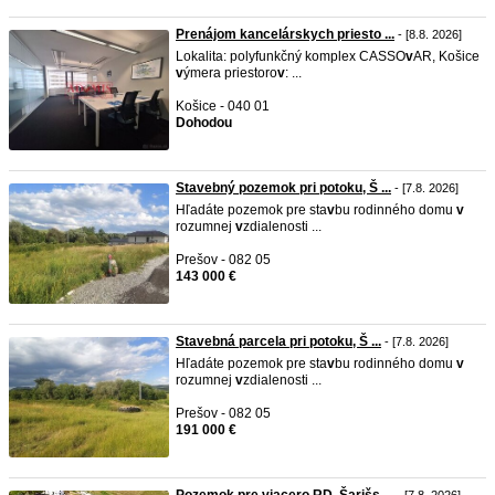
Prenájom kancelárskych priesto ...
- [8.8. 2026]
Lokalita: polyfunkčný komplex CASSO
v
AR, Košice
v
ýmera priestoro
v
: ...
Košice - 040 01
Dohodou
Stavebný pozemok pri potoku, Š ...
- [7.8. 2026]
Hľadáte pozemok pre sta
v
bu rodinného domu
v
rozumnej
v
zdialenosti ...
Prešov - 082 05
143 000 €
Stavebná parcela pri potoku, Š ...
- [7.8. 2026]
Hľadáte pozemok pre sta
v
bu rodinného domu
v
rozumnej
v
zdialenosti ...
Prešov - 082 05
191 000 €