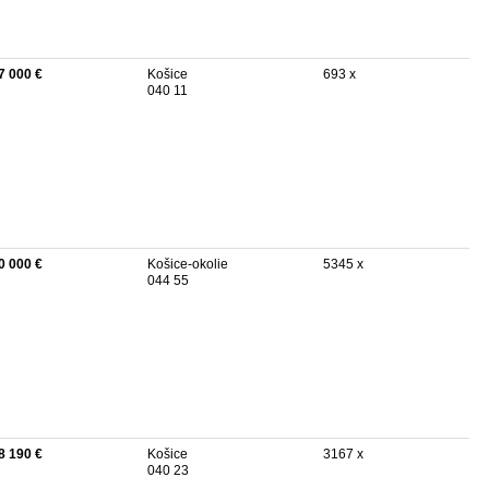
7 000 €
Košice
693 x
040 11
0 000 €
Košice-okolie
5345 x
044 55
8 190 €
Košice
3167 x
040 23