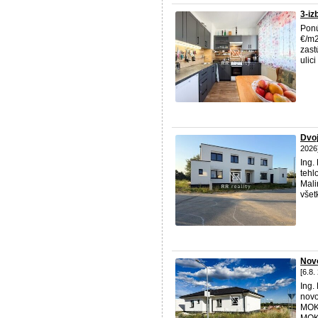
3-iz
Pon
€/m2
zast
ulic
Dvoj
2026
Ing.
tehl
Mali
všet
Nov
[6.8.
Ing.
novo
MOK