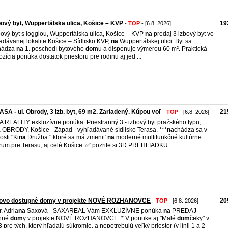
bový byt, Wuppertálska ulica, Košice – KVP
19
-
TOP
- [6.8. 2026]
bový byt s loggiou, Wuppertálska ulica, Košice – KVP
na
predaj 3 izbový byt vo
adávanej lokalite Košice – Sídlisko KVP,
na
Wuppertálskej ulici. Byt sa
hádza
na
1. poschodí bytového
dom
u a disponuje výmerou 60 m². Praktická
ozícia ponúka dostatok priestoru pre rodinu aj jed ...
SA - ul. Obrody, 3 izb. byt, 69 m2. Zariadený. Kúpou voľ
21
-
TOP
- [6.8. 2026]
 REALITY exkluzívne ponúka: Priestranný 3 - izbový byt pražského typu,
a OBRODY, Košice - Západ - vyhľadávané sídlisko Terasa. ***
na
chádza sa v
osti "Ki
na
Družba " ktoré sa má zmeniť
na
moderné multifunkčné kultúrne
rum pre Terasu, aj celé Košice. ✅ pozrite si 3D PREHLIADKU ...
ovo dostupné domy v projekte NOVÉ ROZHANOVCE
20
-
TOP
- [6.8. 2026]
. Adria
na
Saxová - SAXAREAL Vám EXKLUZÍVNE ponúka
na
PREDAJ
inné
dom
y v projekte NOVÉ ROZHANOVCE. * V ponuke aj "Malé
dom
čeky" v
i 3 pre tých, ktorý hľadajú súkromie, a nepotrebujú veľký priestor (v línii 1 a 2