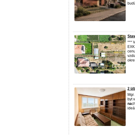
budú
Stav
***
EXK
cenu
vzdi
okre
2 iz
Mgr.
byt 
na
c
ideá