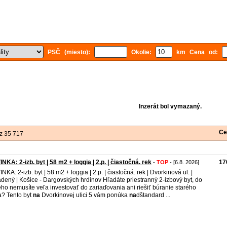
PSČ (miesto):
Okolie:
km Cena od:
Inzerát bol vymazaný.
Ce
z 35 717
NKA: 2-izb. byt | 58 m2 + loggia | 2.p. | čiastočná. rek
17
-
TOP
- [6.8. 2026]
NKA: 2-izb. byt | 58 m2 + loggia | 2.p. | čiastočná. rek | Dvorkinová ul. |
adený | Košice - Dargovských hrdinov Hľadáte priestranný 2-izbový byt, do
ého nemusíte veľa investovať do zariaďovania ani riešiť búranie starého
a? Tento byt
na
Dvorkinovej ulici 5 vám ponúka
na
dštandard ...