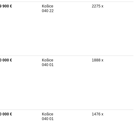
9 900 €
Košice
2275 x
040 22
0 000 €
Košice
1888 x
040 01
0 000 €
Košice
1476 x
040 01