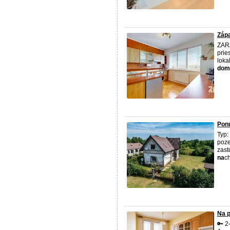
Zápa
ZARA
prie
loka
dom
Ponú
Typ:
poze
zast
na
ch
Na p
🔑 2