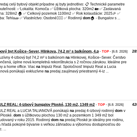
edaj celý bytový objekt prípadne aj byty jednotlivo: 📋 Technické parametre
uteľnosti: ✅Lokalita: Komoča ✅ Úžitková plocha: 320m2 🏡 ✅ Zastavaná
ha: 328m2 🏠 ✅ Celkový pozemok 1100m2 ✅ Rok kolaudácie: 2025🎉 ✅
ba: Tehla🧱 ✅ Vlastníctvo: Osobné💁🏼‍♂️ ✅ Rodinný
dom
🏠 - Bungalov s ...
bový byt Košice–Sever, Hlinkova, 74,2 m² s balkónom, 4.p
28
-
TOP
- [6.8. 2026]
uzívny 4-izbový byt 74,2 m² s balkónom
na
Hlinkovej, Košice–Sever. Čerstvo
nčená, úplne nová kompletná rekonštrukcia s 2 ročnou zárukou. Ideálne pre
ny a home office. Viac
na
Impulz Real. Spoločnosť Impulz Real a Lucia
anová ponúkajú exkluzívne
na
predaj zaujímavý priestranný 4-iz ...
LZ REAL: 4-izbový bungalov Ploské, 130 m2, 1349 m2
42
-
TOP
- [6.8. 2026]
ULZ REAL a LUCIA TALIANOVÁ ponúkajú
na
predaj 4-izbový rodinný
dom
v
 Ploské.
dom
s úžitkovou plochou 130 m2 a pozemkom 1 349 m2 bol
udovaný v roku 2015. Rodinný
dom
na
predaj Ploské je ideálny pre rodinu,
á hľadá pokojné bývanie s veľkou záhradou a výbornou dostupnosťou do
. ...