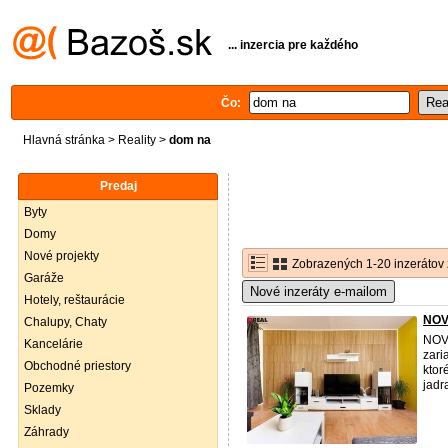
... inzercia pre každého
Čo:
Hlavná stránka
>
Reality
>
dom na
Predaj
Byty
Domy
Nové projekty
Zobrazených 1-20 inzerátov 
Garáže
Nové inzeráty e-mailom
Hotely, reštaurácie
NOVI
Chalupy, Chaty
NOVI
Kancelárie
zari
Obchodné priestory
ktor
jadr
Pozemky
Sklady
Záhrady