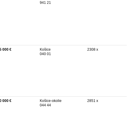
941 21
5 000 €
Košice
2308 x
040 01
0 000 €
Košice-okolie
2851 x
044 44