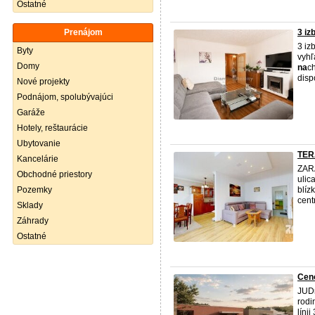
Ostatné
Prenájom
3 iz
3 iz
Byty
vyhľ
Domy
na
c
disp
Nové projekty
Podnájom, spolubývajúci
Garáže
Hotely, reštaurácie
Ubytovanie
TERA
Kancelárie
ZARA
Obchodné priestory
ulic
Pozemky
blízk
cent
Sklady
Záhrady
Ostatné
Cen
JUDr
rod
líni