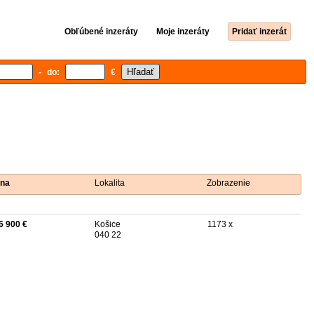
Obľúbené inzeráty
Moje inzeráty
Pridať inzerát
- do:
€
na
Lokalita
Zobrazenie
6 900 €
Košice
1173 x
040 22