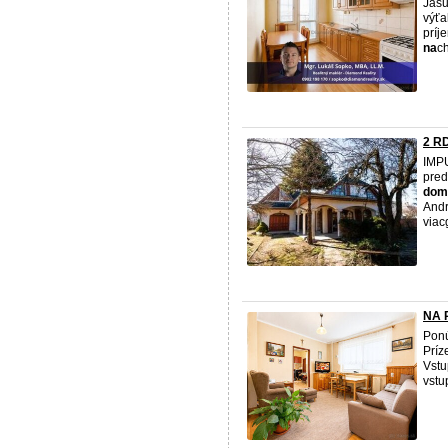
Jasu
výťa
príj
na
ch
2 RD
IMP
pred
dom
Andr
viac
NA P
Pon
Príz
Vst
vstu