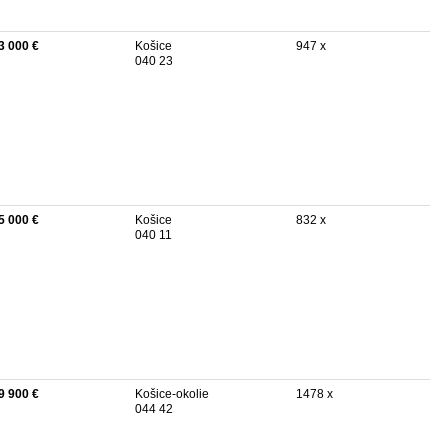
3 000 €
Košice
947 x
040 23
5 000 €
Košice
832 x
040 11
9 900 €
Košice-okolie
1478 x
044 42