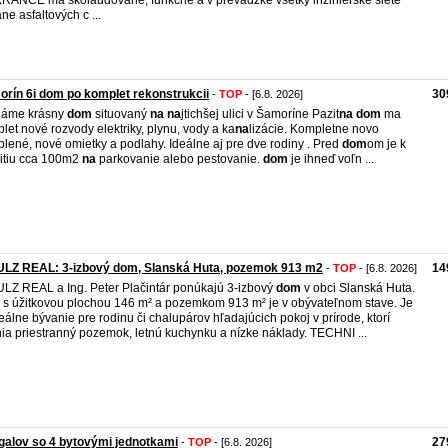
ANCE má skolaudované, funkčné a v prevádzke všetky inžinierske siete
ane asfaltových c ...
rín 6i dom po komplet rekonstrukcii
30
-
TOP
- [6.8. 2026]
dáme krásny
dom
situovaný
na
na
jtichšej ulici v Šamoríne Pazit
na
dom
ma
let nové rozvody elektriky, plynu, vody a ka
na
lizácie. Kompletne novo
plené, nové omietky a podlahy. Ideálne aj pre dve rodiny . Pred
dom
om je k
itiu cca 100m2
na
parkovanie alebo pestovanie.
dom
je ihneď voľn ...
ULZ REAL: 3-izbový dom, Slanská Huta, pozemok 913 m2
14
-
TOP
- [6.8. 2026]
LZ REAL a Ing. Peter Plačintár ponúkajú 3-izbový
dom
v obci Slanská Huta.
s úžitkovou plochou 146 m² a pozemkom 913 m² je v obývateľnom stave. Je
deálne bývanie pre rodinu či chalupárov hľadajúcich pokoj v prírode, ktorí
ia priestranný pozemok, letnú kuchynku a nízke náklady. TECHNI ...
alov so 4 bytovými jednotkami
27
-
TOP
- [6.8. 2026]