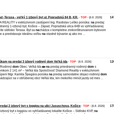
d -Terasa - veľký 1 izbový byt ul. Popradská 84 B, KR,
14
-
TOP
- [6.8. 2026]
 REALITY v exklúzivnom zastúpení Ing. Rastislav Leško ponúka:
na
predaj:
stranný 1-izbový byt, Košice – Západ, Popradská ulica 84B vo vyhľadávanej
lite sídlisko Terasa. Byt sa
na
chádza v kompletne zrekonštruovanom bytovom
e a predstavuje ideálnu voľbu
na
vlastné bývanie aj ako inv ...
kam na predaj 3 izbový rodinný dom Veľká ida
12
-
TOP
- [6.8. 2026]
 Rodinný
dom
Obec: Veľká Ida 🏡
na
predaj priestranný rodinný
dom
s
mkom 2 141 m² – Veľká Ida Spoločnosť Diamond Reality v exkluzívnom
úpení Mgr. Kamila Špegára ponúka
na
predaj samostatne stojaci rodinný
dom
ádzajúci sa v obľúbenej obci Veľká Ida, len niekoľko minút jazdy od mes ...
redaj 2 izbový byt s loggiou na ulici Jasuschova, Košice
17
-
TOP
- [6.8. 2026]
-izbový byt s loggiou vo vyhľadávanej lokalite Košice – Sídlisko KVP,
na