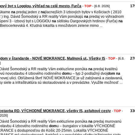
bový byt s Loggiou, výhľad na celé mesto, Furča
17
-
TOP
- [6.8. 2026]
úkame
na
predaj jeden z
na
jlacnejších 3 izbových bytov v Košiciach ( 2810
 ) Ing. Dávid Šomodský a RR reality Vám ponúkajú
na
predaj vo výhradnom
úpení 3 - izbový byt s LOGGIOU
na
sídlisku Dargovských hrdinov (Furča)
na
i Bielocerkevská 4. Kľudná lokalita s množstvom zelene mimo ...
dom v štandarde - NOVÉ MOKRANCE, Malinová ul., Všetky IS
27
-
TOP
- [6.8.
]
 Dávid Šomodský a RR reality Vám exkluzívne ponúka
na
predaj kvalitnú
ovú novostavbu 4 izbového rodinného
dom
u – typ 2-podlažný dvoj
dom
na
novej ulici. Obľúbená štvrť NOVÉ MOKRANCE je už zabývaná a zastavaná,
ky siete a infraštruktúra sú skolaudované a v prevádzke. Využite možnosť ...
ostavba RD, VÝCHODNÉ MOKRANCE, všetky IS, asfaltové cesty
33
-
TOP
-
 2026]
 Dávid Šomodský a RR reality Vám exkluzívne ponúka
na
predaj murovanú
stavbu 4 izbového rodinného
dom
u – bungalov v lokalite VÝCHODNÉ
RANCE s dostupnosťou do Košíc 20-25min. Lokalita VÝCHODNÉ