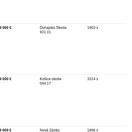
9 000 €
Dunajská Streda
1903 x
931 01
9 000 €
Košice-okolie
3314 x
044 17
9 000 €
Nové Zámky
1896 x