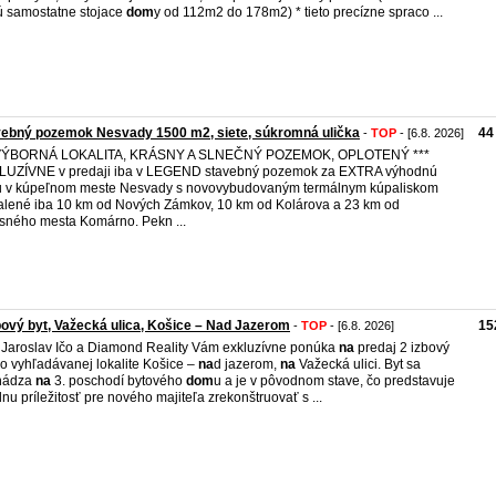
 samostatne stojace
dom
y od 112m2 do 178m2) * tieto precízne spraco ...
ebný pozemok Nesvady 1500 m2, siete, súkromná ulička
44
-
TOP
- [6.8. 2026]
 VÝBORNÁ LOKALITA, KRÁSNY A SLNEČNÝ POZEMOK, OPLOTENÝ ***
LUZÍVNE v predaji iba v LEGEND stavebný pozemok za EXTRA výhodnú
 v kúpeľnom meste Nesvady s novovybudovaným termálnym kúpaliskom
alené iba 10 km od Nových Zámkov, 10 km od Kolárova a 23 km od
sného mesta Komárno. Pekn ...
bový byt, Važecká ulica, Košice – Nad Jazerom
15
-
TOP
- [6.8. 2026]
 Jaroslav Ičo a Diamond Reality Vám exkluzívne ponúka
na
predaj 2 izbový
vo vyhľadávanej lokalite Košice –
na
d jazerom,
na
Važecká ulici. Byt sa
hádza
na
3. poschodí bytového
dom
u a je v pôvodnom stave, čo predstavuje
lnu príležitosť pre nového majiteľa zrekonštruovať s ...