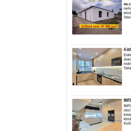
na
pr
nehn
ploc
Stav
4-iz
Exkl
doko
rodi
Tali
IMPU
IMP
obci
kola
ktor
Košíc