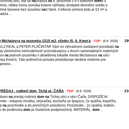
schovej ulici. Byt sa
na
chádza
na
8. poschodí z 8 v bytovom
dom
e s
hom, vďaka čomu ponúka krásne výhľady, dostatok denného svetla a
emné bývanie bez susedov
na
d Vami. Celková výmera bytu je 52 m² a
ádza ...
 Michalovce na pozemku 1510 m2, všetky IS, A. Kmeťa
29
-
TOP
- [6.8. 2026]
ULZ REAL a PETER PLAČINTÁR Vám vo výhradnom zastúpení ponúkajú
na
aj výnimočnú nehnuteľnosť pozostávajúcu z dvoch samostatných rodinných
ov
na
jednom pozemku v atraktívnej lokalite mesta Michalovce
na
ulici
eja Kmeťa. Táto jedinečná ponuka predstavuje ideálne riešenie pre
genera ...
REDAJ - rodinný dom, Tichá ul., ČAŇA
21
-
TOP
- [6.8. 2026]
úkam
na
predaj rodinný
dom
na
Tichej ulici v obci Čaňa. DISPOZÍCIA:
emie - vstupná chodba, obývačka, kuchyňa so špajzou, 2x spálňa, kúpeľňa.
up
na
poschodie a do pivničných priestorov. Poschodie - 2x spálňa, balkón,
p do podkrovia
dom
je čiastočne podpivničený. MATERIÁL:
dom
...