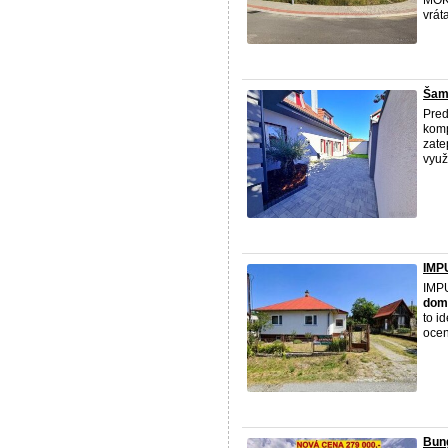
MOKR
vrát
Šamo
Pre
komp
zate
využ
IMP
IMPU
dom
to i
ocen
Bung