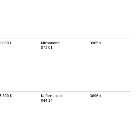
9 000 €
Michalovce
3965 x
071 01
6 300 €
Košice-okolie
3696 x
044 14