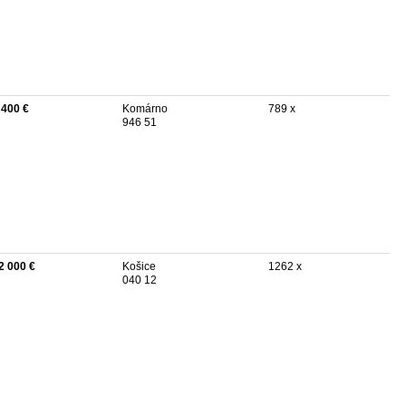
 400 €
Komárno
789 x
946 51
2 000 €
Košice
1262 x
040 12