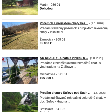
Martin - 036 01
Dohodou
Pozemok s projektom chaty bez ...
- [1.8. 2026]
Predám stavebný pozemok s projektom rekreačnej
chaty v lokalite N ...
Žarnovica - 968 01
85 000 €
AD REALITY - Chata s vinicou n ...
- [1.8. 2026]
Predáme zrekonštruovanú rekreačnú chatu s
vinohradom na Z. Šírave ...
Michalovce - 071 01
105 000 €
Predám chatu v Súľove pod Such ...
- [1.8. 2026]
Predám udržiavanú rekreačnú celoročnú chatu v
obci Súľov - Hradná ...
Bratislava - 841 02