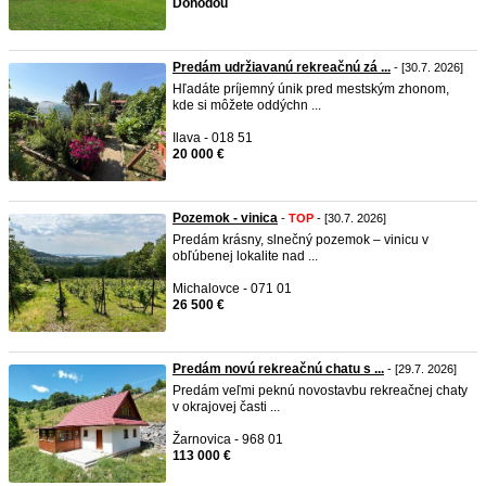
Dohodou
Predám udržiavanú rekreačnú zá ...
- [30.7. 2026]
Hľadáte príjemný únik pred mestským zhonom,
kde si môžete oddýchn ...
Ilava - 018 51
20 000 €
Pozemok - vinica
-
TOP
- [30.7. 2026]
Predám krásny, slnečný pozemok – vinicu v
obľúbenej lokalite nad ...
Michalovce - 071 01
26 500 €
Predám novú rekreačnú chatu s ...
- [29.7. 2026]
Predám veľmi peknú novostavbu rekreačnej chaty
v okrajovej časti ...
Žarnovica - 968 01
113 000 €