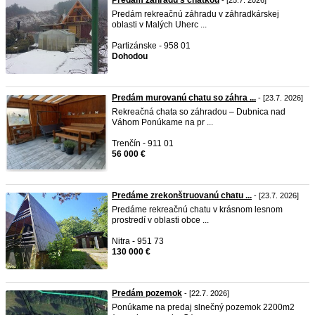
Predám záhradu s chatkou
- [25.7. 2026]
Predám rekreačnú záhradu v záhradkárskej
oblasti v Malých Uherc ...
Partizánske - 958 01
Dohodou
Predám murovanú chatu so záhra ...
- [23.7. 2026]
Rekreačná chata so záhradou – Dubnica nad
Váhom Ponúkame na pr ...
Trenčín - 911 01
56 000 €
Predáme zrekonštruovanú chatu ...
- [23.7. 2026]
Predáme rekreačnú chatu v krásnom lesnom
prostredí v oblasti obce ...
Nitra - 951 73
130 000 €
Predám pozemok
- [22.7. 2026]
Ponúkame na predaj slnečný pozemok 2200m2