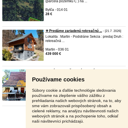
(parcela pozemku C ) na ...
Bytča - 014 01
28 €
✳️ Predáme zariadenú rekreačnú ...
- [21.7. 2026]
Lokalita : Martin - Podstráne Sekcia : predaj Druh :
rekreačná ...
Martin - 036 01
439 000 €
Predám celoročne obývateľnú ch ...
- [20.7. 2026]
Typ: Chata Ulica: Nové Zámky Obec: Nové Zámky
Používame cookies
VIDEO: ht ...
Nové Zámky - 940 02
Súbory cookie a ďalšie technológie sledovania
78 000 €
používame na zlepšenie vášho zážitku z
prehliadania našich webových stránok, na to, aby
sme vám zobrazovali prispôsobený obsah a
cielené reklamy, na analýzu návštevnosti našich
Stránka:
1
2
3
Ďalšia
webových stránok a na pochopenie toho, odkiaľ
naši návštevníci prichádzajú.