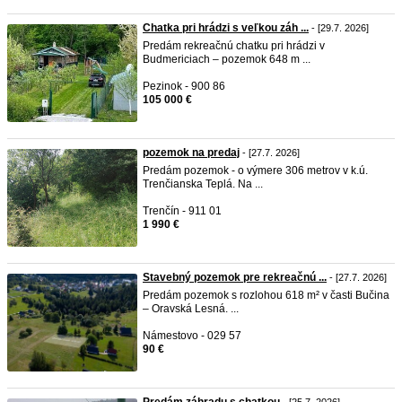
Chatka pri hrádzi s veľkou záh ...
- [29.7. 2026]
Predám rekreačnú chatku pri hrádzi v
Budmericiach – pozemok 648 m ...
Pezinok - 900 86
105 000 €
pozemok na predaj
- [27.7. 2026]
Predám pozemok - o výmere 306 metrov v k.ú.
Trenčianska Teplá. Na ...
Trenčín - 911 01
1 990 €
Stavebný pozemok pre rekreačnú ...
- [27.7. 2026]
Predám pozemok s rozlohou 618 m² v časti Bučina
– Oravská Lesná. ...
Námestovo - 029 57
90 €