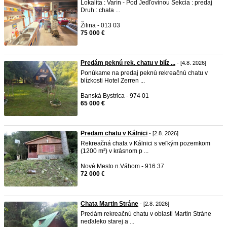
Lokalita : Varín - Pod Jedľovinou Sekcia : predaj
Druh : chata ...
Žilina - 013 03
75 000 €
Predám peknú rek. chatu v blíz ...
- [4.8. 2026]
Ponúkame na predaj peknú rekreačnú chatu v
blízkosti Hotel Zerren ...
Banská Bystrica - 974 01
65 000 €
Predam chatu v Kálnici
- [2.8. 2026]
Rekreačná chata v Kálnici s veľkým pozemkom
(1200 m²) v krásnom p ...
Nové Mesto n.Váhom - 916 37
72 000 €
Chata Martin Stráne
- [2.8. 2026]
Predám rekreačnú chatu v oblasti Martin Stráne
neďaleko starej a ...