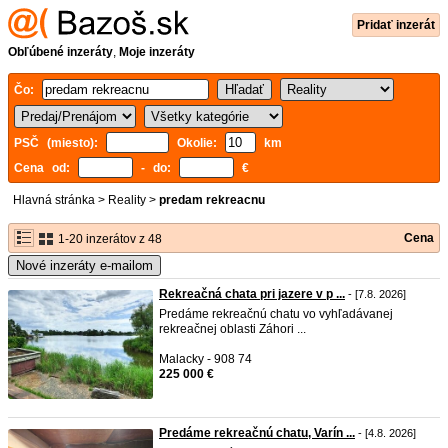
Pridať inzerát
Obľúbené inzeráty
,
Moje inzeráty
Čo:
PSČ (miesto):
Okolie:
km
Cena od:
- do:
€
Hlavná stránka
>
Reality
>
predam rekreacnu
Cena
1-20 inzerátov z 48
Nové inzeráty e-mailom
Rekreačná chata pri jazere v p ...
- [7.8. 2026]
Predáme rekreačnú chatu vo vyhľadávanej
rekreačnej oblasti Záhori ...
Malacky - 908 74
225 000 €
Predáme rekreačnú chatu, Varín ...
- [4.8. 2026]