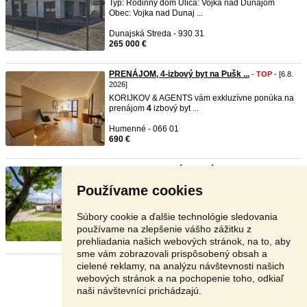
Typ: Rodinný dom Ulica: Vojka nad Dunajom
Obec: Vojka nad Dunaj ...
Dunajská Streda - 930 31
265 000 €
PRENÁJOM, 4-izbový byt na Pušk ...
-
TOP
- [6.8.
2026]
KORIJKOV & AGENTS vám exkluzívne ponúka na
prenájom
4
izbový byt ...
Humenné - 066 01
690 €
Na predaj, 4 izbový rodinný do ...
-
TOP
- [6.8.
2026]
Používame cookies
SIERA realitná kancelária ponúka na predaj
4
‑izbový rodinný dom v ...
Súbory cookie a ďalšie technológie sledovania
Hlohovec - 920 56
používame na zlepšenie vášho zážitku z
145 000 €
prehliadania našich webových stránok, na to, aby
sme vám zobrazovali prispôsobený obsah a
cielené reklamy, na analýzu návštevnosti našich
Stránka:
1
2
3
Ďalšia
webových stránok a na pochopenie toho, odkiaľ
naši návštevníci prichádzajú.