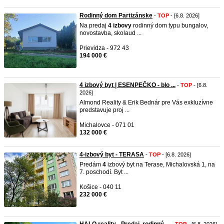
Rodinný dom Partizánske
-
TOP
- [6.8. 2026]
Na predaj
4
izbovy
rodinný dom typu bungalov,
novostavba, skolaud ...
Prievidza - 972 43
194 000 €
4 izbový byt | ESENPEČKO - blo ...
-
TOP
- [6.8.
2026]
Almond Reality & Erik Bednár pre Vás exkluzívne
predstavuje proj ...
Michalovce - 071 01
132 000 €
4-izbový byt - TERASA
-
TOP
- [6.8. 2026]
Predám
4
izbový byt na Terase, Michalovská 1, na
7. poschodí. Byt ...
Košice - 040 11
232 000 €