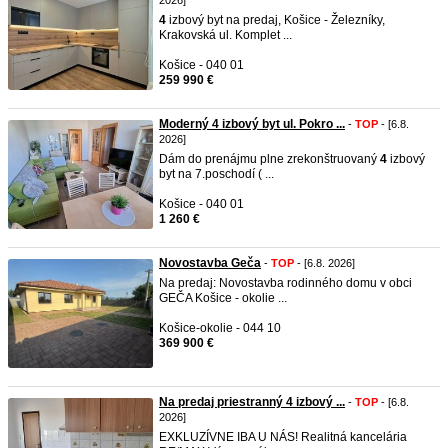
2026]
4
izbový byt na predaj, Košice - Železníky,
Krakovská ul. Komplet ...
Košice - 040 01
259 990 €
Moderný 4 izbový byt ul. Pokro ...
-
TOP
- [6.8.
2026]
Dám do prenájmu plne zrekonštruovaný
4
izbový
byt na 7.poschodí ( ...
Košice - 040 01
1 260 €
Novostavba Geča
-
TOP
- [6.8. 2026]
Na predaj: Novostavba rodinného domu v obci
GEČA Košice - okolie ...
Košice-okolie - 044 10
369 900 €
Na predaj priestranný 4 izbový ...
-
TOP
- [6.8.
2026]
EXKLUZÍVNE IBA U NÁS! Realitná kancelária