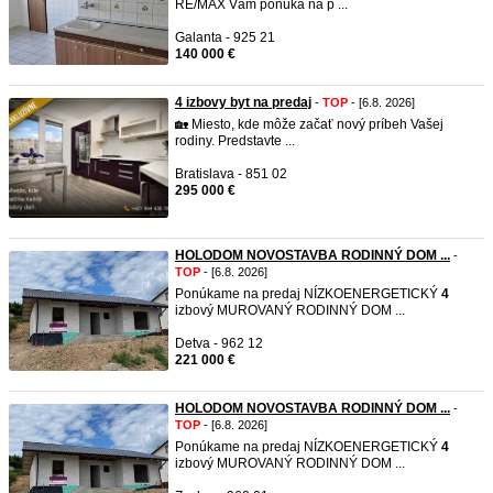
RE/MAX Vám ponúka na p ...
Galanta - 925 21
140 000 €
4 izbovy byt na predaj
-
TOP
- [6.8. 2026]
🏡 Miesto, kde môže začať nový príbeh Vašej
rodiny. Predstavte ...
Bratislava - 851 02
295 000 €
HOLODOM NOVOSTAVBA RODINNÝ DOM ...
-
TOP
- [6.8. 2026]
Ponúkame na predaj NÍZKOENERGETICKÝ
4
izbový MUROVANÝ RODINNÝ DOM ...
Detva - 962 12
221 000 €
HOLODOM NOVOSTAVBA RODINNÝ DOM ...
-
TOP
- [6.8. 2026]
Ponúkame na predaj NÍZKOENERGETICKÝ
4
izbový MUROVANÝ RODINNÝ DOM ...