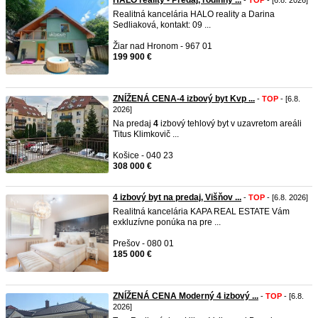
HALO reality - Predaj, rodinný ...
-
TOP
- [6.8. 2026]
Realitná kancelária HALO reality a Darina
Sedliaková, kontakt: 09 ...
Žiar nad Hronom - 967 01
199 900 €
ZNÍŽENÁ CENA-4 izbový byt Kvp ...
-
TOP
- [6.8.
2026]
Na predaj
4
izbový tehlový byt v uzavretom areáli
Titus Klimkovič ...
Košice - 040 23
308 000 €
4 izbový byt na predaj, Višňov ...
-
TOP
- [6.8. 2026]
Realitná kancelária KAPA REAL ESTATE Vám
exkluzívne ponúka na pre ...
Prešov - 080 01
185 000 €
ZNÍŽENÁ CENA Moderný 4 izbový ...
-
TOP
- [6.8.
2026]