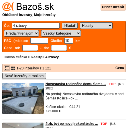
Pridať inzerát
Obľúbené inzeráty
,
Moje inzeráty
Čo:
PSČ (miesto):
Okolie:
km
Cena od:
- do:
€
Hlavná stránka
>
Reality
>
4 izbovy
Cena
1-20 inzerátov z 1 121
Nové inzeráty e-mailom
Novostavba rodinného domu Šems ...
-
TOP
- [6.8.
2026]
Na predaj: Novostavba rodinného dvojdomu v obci
Šemša Košice - ok ...
Košice-okolie - 044 21
325 000 €
4izb. byt po novej rekonštrukc ...
-
TOP
- [6.8.