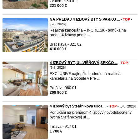
Zvolen - 960 01
221 000 €
NA PREDAJ 4 IZBOVÝ BTY S PARKO ...
-
TOP
-
[6.8. 2026]
Realitná kancelária – INGRE.SK - ponúka na
predaj
4
-izbový penth ...
Bratislava - 821 02
410 000 €
4 IZBOVÝ BYT, UL.VIŠŇOVÁ,SEKČO ...
-
TOP
-
[6.8. 2026]
EXCLUSIVE najlepšie hodnotená realitná
kancelária na Google v Pre ...
Prešov - 080 01
209 900 €
4 izbový byt Štefánikova ulica ...
-
TOP
- [6.8. 2026]
Ponúkam na prenájom
4
izbový novodokočnený
byt na Štefánikovej ul ...
Trnava - 917 01
1 700 €