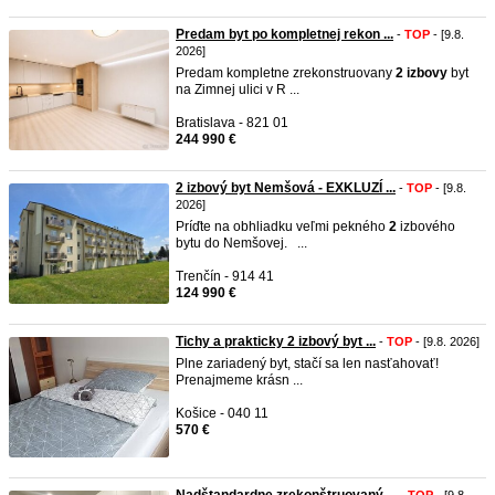
Predam byt po kompletnej rekon ...
-
TOP
- [9.8.
2026]
Predam kompletne zrekonstruovany
2
izbovy
byt
na Zimnej ulici v R ...
Bratislava - 821 01
244 990 €
2 izbový byt Nemšová - EXKLUZÍ ...
-
TOP
- [9.8.
2026]
Príďte na obhliadku veľmi pekného
2
izbového
bytu do Nemšovej. ...
Trenčín - 914 41
124 990 €
Tichy a prakticky 2 izbový byt ...
-
TOP
- [9.8. 2026]
Plne zariadený byt, stačí sa len nasťahovať!
Prenajmeme krásn ...
Košice - 040 11
570 €