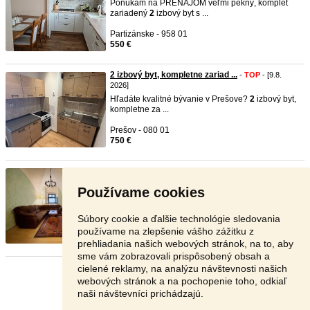
Ponúkam na PRENÁJOM veľmi pekný, komplet
zariadený
2
izbový byt s ...
Partizánske - 958 01
550 €
2 izbový byt, kompletne zariad ...
-
TOP
- [9.8.
2026]
Hľadáte kvalitné bývanie v Prešove?
2
izbový byt,
kompletne za ...
Prešov - 080 01
750 €
Na prenajom zariadeny 2 izb. b ...
-
TOP
- [9.8.
2026]
Používame cookies
2
izbovy
byt v uplnom centre mesta Banska
Stiavnica na dlhodoby p ...
Súbory cookie a ďalšie technológie sledovania
Banská Štiavnica - 969 01
používame na zlepšenie vášho zážitku z
590 €
prehliadania našich webových stránok, na to, aby
sme vám zobrazovali prispôsobený obsah a
cielené reklamy, na analýzu návštevnosti našich
Stránka:
1
2
3
Ďalšia
webových stránok a na pochopenie toho, odkiaľ
naši návštevníci prichádzajú.