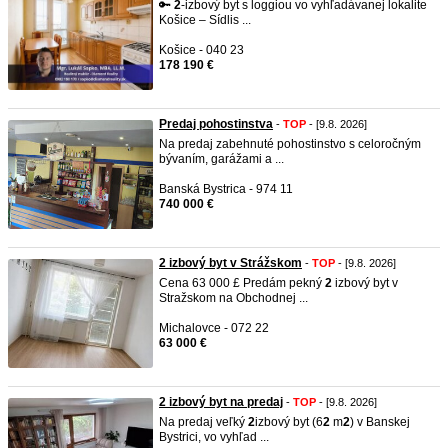
🔑
2
-izbový byt s loggiou vo vyhľadávanej lokalite
Košice – Sídlis ...
Košice - 040 23
178 190 €
Predaj pohostinstva
-
TOP
- [9.8. 2026]
Na predaj zabehnuté pohostinstvo s celoročným
bývaním, garážami a ...
Banská Bystrica - 974 11
740 000 €
2 izbový byt v Strážskom
-
TOP
- [9.8. 2026]
Cena 63 000 £ Predám pekný
2
izbový byt v
Stražskom na Obchodnej ...
Michalovce - 072 22
63 000 €
2 izbový byt na predaj
-
TOP
- [9.8. 2026]
Na predaj veľký
2
izbový byt (6
2
m
2
) v Banskej
Bystrici, vo vyhľad ...