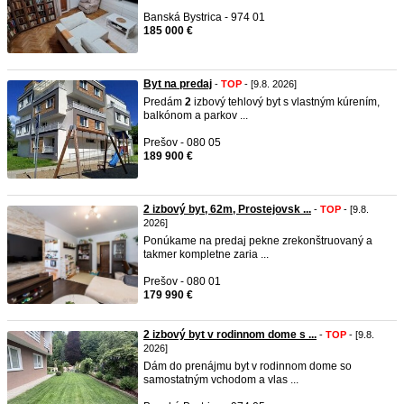
Banská Bystrica - 974 01
185 000 €
Byt na predaj
-
TOP
- [9.8. 2026]
Predám
2
izbový tehlový byt s vlastným kúrením,
balkónom a parkov ...
Prešov - 080 05
189 900 €
2 izbový byt, 62m, Prostejovsk ...
-
TOP
- [9.8.
2026]
Ponúkame na predaj pekne zrekonštruovaný a
takmer kompletne zaria ...
Prešov - 080 01
179 990 €
2 izbový byt v rodinnom dome s ...
-
TOP
- [9.8.
2026]
Dám do prenájmu byt v rodinnom dome so
samostatným vchodom a vlas ...