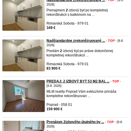
Nadštandardne zrekonštruovaný ...
-
TOP
- [9.8.
2026]
Prenajmem
2
izbový byt po kompletnej
rekonštrukcii s balkónom na ...
Rimavská Sobota - 979 01
349 €
Nadštandardne zrekonštruovaný ...
-
TOP
- [9.8.
2026]
Predám
2
izbový byt po práve dokončenej
kompletnej rekonštrukcii ...
Rimavská Sobota - 979 01
83 900 €
PREDAJ: 2 IZBOVÝ BYT 53 M2 BAL ...
-
TOP
-
[9.8. 2026]
MLM reality Poprad Vám exkluzívne prináša
kompletne rekonštruovan ...
Poprad - 058 01
159 900 €
Prenájom 2izbového útulného by ...
-
TOP
- [9.8.
2026]