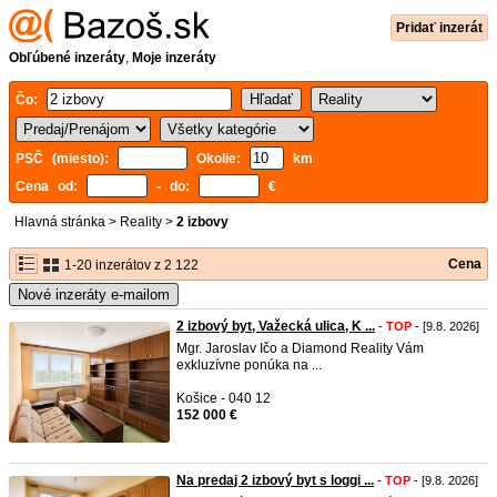
Pridať inzerát
Obľúbené inzeráty
,
Moje inzeráty
Čo:
PSČ (miesto):
Okolie:
km
Cena od:
- do:
€
Hlavná stránka
>
Reality
>
2 izbovy
Cena
1-20 inzerátov z 2 122
Nové inzeráty e-mailom
2 izbový byt, Važecká ulica, K ...
-
TOP
- [9.8. 2026]
Mgr. Jaroslav Ičo a Diamond Reality Vám
exkluzívne ponúka na ...
Košice - 040 12
152 000 €
Na predaj 2 izbový byt s loggi ...
-
TOP
- [9.8. 2026]