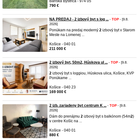
Banská Bystrica - 974 05
790 €
NA PREDAJ - 2 izbový byt s log ...
-
TOP
- [9.8.
2026]
Ponúkam na predaj moderný
2
izbový byt v Starom
Meste na Lomenej ...
Košice - 040 01
211 000 €
2 izbový byt, 50m2, Húskova ul ...
-
TOP
- [9.8.
2026]
2
izbový byt s loggiou, Húskova ulica, Košice, KVP
Ponúkame ...
Košice - 040 23
169 000 €
2 izb. zariadeny byt centrum K ...
-
TOP
- [9.8.
2026]
Dám do prenájmu
2
izbový byt s balkónom (54m
2
)
v centre Košíc na ...
Košice - 040 01
880 €